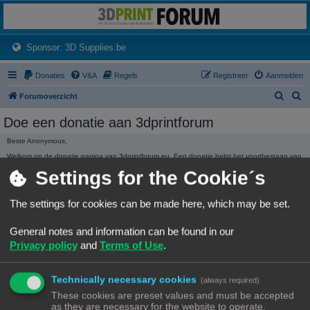
3dprintforum
Het 3D print forum van de Benelux na de sluiting van 3dprintforum.nl
(Opens a new tab)
Sponsor: 3D Supplies.be
Donaties
V&A
Regels
Registreer
Aanmelden
Z
Z
Forumoverzicht
o
o
Doe een donatie aan 3dprintforum
e
e
Beste Anonymous,
k
k
Welkom op de donatie pagina van 3dprintforum.eu. Een donatie helpt het voortbestaan van
het forum te garanderen. Ieder bedrag hoe klein ook wordt ten zeerste gewaardeerd.
Settings for the Cookie´s
Dank, Het beheer.
3dprintforum.eu
Het 3D print forum van de Benelux na de sluiting van 3dprintforum.nl
The settings for cookies can be made here, which may be set.
General notes and information can be found in our
Privacy policy
and
Terms of Use
.
Technically necessary cookies
(always required)
DONATIE STATISTIEKEN
These cookies are preset values and must be accepted
We hebben
136,01 €
ontvangen in donaties.
as they are necessary for the website to operate.