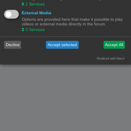
2
Services
Forumoverzicht
Contact
Alle tijden zijn
UTC+02:00
External Media
Options are provided here that make it possible to play
© Copyright
! - 3dprintforum.eu
videos or external media directly in the forum.
Alle Rechten Voorbehouden
3
Services
Powered by
phpBB
® Forum Software © phpBB Limited
Nederlandse vertaling door
phpBB.nl
.
Decline
Accept selected
Accept All
Privacy
|
Gebruikersvoorwaarden
Realized with Klaro!