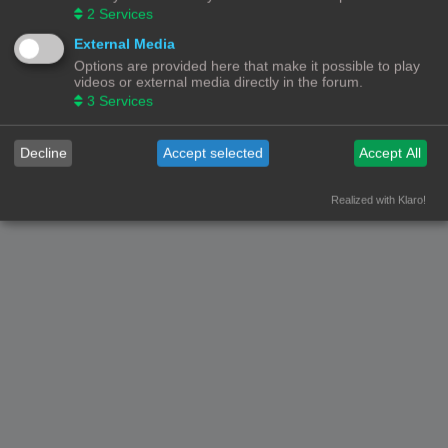
2
Services
Forumoverzicht
Contact
Alle tijden zijn
UTC+02:00
External Media
Options are provided here that make it possible to play
© Copyright
! - 3dprintforum.eu
videos or external media directly in the forum.
Alle Rechten Voorbehouden
3
Services
Powered by
phpBB
® Forum Software © phpBB Limited
Nederlandse vertaling door
phpBB.nl
.
Decline
Accept selected
Accept All
Privacy
|
Gebruikersvoorwaarden
Realized with Klaro!