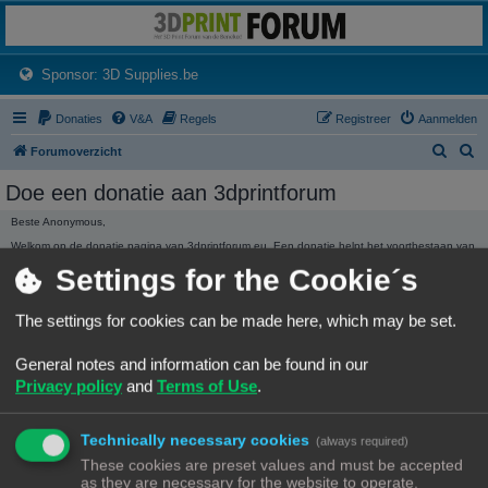
3dprintforum
Het 3D print forum van de Benelux na de sluiting van 3dprintforum.nl
(Opens a new tab)
Sponsor: 3D Supplies.be
Donaties
V&A
Regels
Registreer
Aanmelden
Z
Z
Forumoverzicht
o
o
Doe een donatie aan 3dprintforum
e
e
Beste Anonymous,
k
k
Welkom op de donatie pagina van 3dprintforum.eu. Een donatie helpt het voortbestaan van
het forum te garanderen. Ieder bedrag hoe klein ook wordt ten zeerste gewaardeerd.
Settings for the Cookie´s
Dank, Het beheer.
3dprintforum.eu
Het 3D print forum van de Benelux na de sluiting van 3dprintforum.nl
The settings for cookies can be made here, which may be set.
General notes and information can be found in our
Privacy policy
and
Terms of Use
.
Technically necessary cookies
(always required)
DONATIE STATISTIEKEN
These cookies are preset values and must be accepted
We hebben
136,01 €
ontvangen in donaties.
as they are necessary for the website to operate.