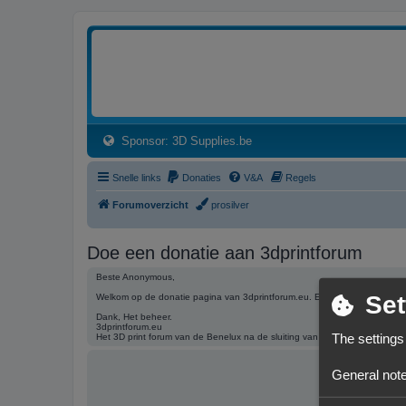
3dprintforum
Het 3D print forum van de Benelux na de sluiting van 3dprintforum.nl
(Opens a new tab)
Sponsor: 3D Supplies.be
Snelle links
Donaties
V&A
Regels
Forumoverzicht
prosilver
Doe een donatie aan 3dprintforum
Beste Anonymous,
Set
Welkom op de donatie pagina van 3dprintforum.eu. Een donatie helpt het
Dank, Het beheer.
3dprintforum.eu
The settings
Het 3D print forum van de Benelux na de sluiting van 3dprintforum.nl
General note