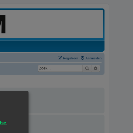
Registreer
Aanmelden
Zoek
Uitgebreid zoeken
rdeerd.
Use
.