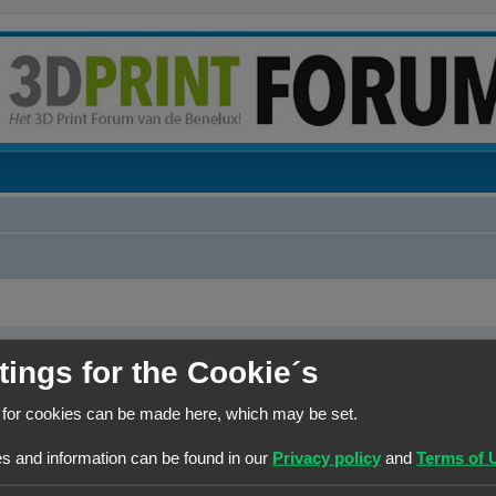
tings for the Cookie´s
 voortbestaan van het forum te garanderen. Ieder bedrag hoe klein ook wordt ten zeerste gewaa
 for cookies can be made here, which may be set.
s and information can be found in our
Privacy policy
and
Terms of 