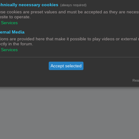
hnically necessary cookies
(always required)
se cookies are preset values and must be accepted as they are necess
site to operate.
Services
We hebben
136,01 €
ontvangen in donaties.
ernal Media
ions are provided here that make it possible to play videos or external
Contact
Het team
Leden
ectly in the forum.
Services
© Copyright
! - 3dprintforum.eu
Alle Rechten Voorbehouden
Accept selected
Powered by
phpBB
® Forum Software © phpBB Limited
Nederlandse vertaling door
phpBB.nl
.
Privacy
|
Gebruikersvoorwaarden
Real