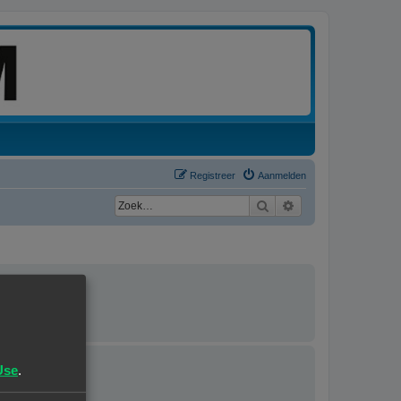
Registreer
Aanmelden
Zoek
Uitgebreid zoeken
rdeerd.
Use
.