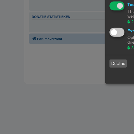
Tec
The
web
DONATIE STATISTIEKEN
2
Ext
Opt
Forumoverzicht
dir
3
Decline