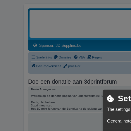
3dprintforum
Het 3D print forum van de Benelux na de sluiting van 3dprintforum.nl
(Opens a new tab)
Sponsor: 3D Supplies.be
Snelle links
Donaties
V&A
Regels
Forumoverzicht
prosilver
Doe een donatie aan 3dprintforum
Beste Anonymous,
Set
Welkom op de donatie pagina van 3dprintforum.eu. Een donatie helpt het
Dank, Het beheer.
3dprintforum.eu
The settings
Het 3D print forum van de Benelux na de sluiting van 3dprintforum.nl
General note