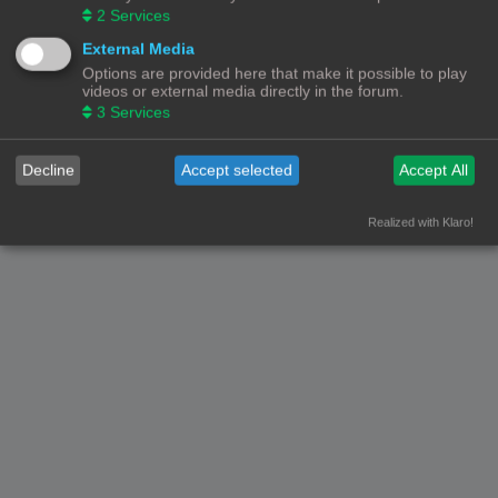
2
Services
Forumoverzicht
Contact
Alle tijden zijn
UTC+02:00
External Media
Options are provided here that make it possible to play
© Copyright
! - 3dprintforum.eu
videos or external media directly in the forum.
Alle Rechten Voorbehouden
3
Services
Powered by
phpBB
® Forum Software © phpBB Limited
Nederlandse vertaling door
phpBB.nl
.
Decline
Accept selected
Accept All
Privacy
|
Gebruikersvoorwaarden
Realized with Klaro!