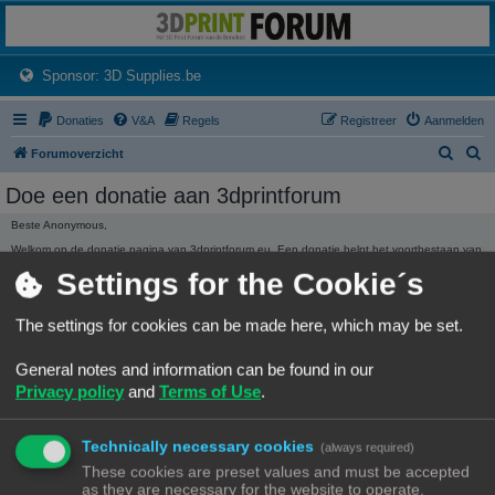
3dprintforum
Het 3D print forum van de Benelux na de sluiting van 3dprintforum.nl
(Opens a new tab)
Sponsor: 3D Supplies.be
Donaties
V&A
Regels
Registreer
Aanmelden
Z
Z
Forumoverzicht
o
o
Doe een donatie aan 3dprintforum
e
e
Beste Anonymous,
k
k
Welkom op de donatie pagina van 3dprintforum.eu. Een donatie helpt het voortbestaan van
het forum te garanderen. Ieder bedrag hoe klein ook wordt ten zeerste gewaardeerd.
Settings for the Cookie´s
Dank, Het beheer.
3dprintforum.eu
Het 3D print forum van de Benelux na de sluiting van 3dprintforum.nl
The settings for cookies can be made here, which may be set.
General notes and information can be found in our
Privacy policy
and
Terms of Use
.
Technically necessary cookies
(always required)
DONATIE STATISTIEKEN
These cookies are preset values and must be accepted
We hebben
136,01 €
ontvangen in donaties.
as they are necessary for the website to operate.