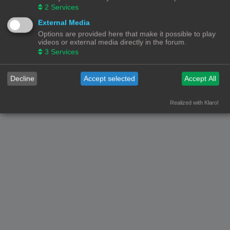
2
Services
Forumoverzicht
Contact
Alle tijden zijn
UTC+02:00
External Media
Options are provided here that make it possible to play
© Copyright
! - 3dprintforum.eu
videos or external media directly in the forum.
Alle Rechten Voorbehouden
3
Services
Powered by
phpBB
® Forum Software © phpBB Limited
Nederlandse vertaling door
phpBB.nl
.
Decline
Accept selected
Accept All
Privacy
|
Gebruikersvoorwaarden
Realized with Klaro!