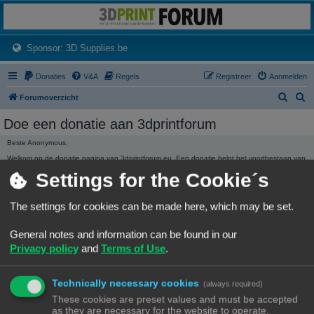
3dprintforum
Het 3D print forum van de Benelux na de sluiting van 3dprintforum.nl
(Opens a new tab)
Sponsor: 3D Supplies.be
Donaties
V&A
Regels
Registreer
Aanmelden
Z
Z
Forumoverzicht
o
o
Doe een donatie aan 3dprintforum
e
e
Beste Anonymous,
k
k
Welkom op de donatie pagina van 3dprintforum.eu. Een donatie helpt het voortbestaan van
het forum te garanderen. Ieder bedrag hoe klein ook wordt ten zeerste gewaardeerd.
Settings for the Cookie´s
Dank, Het beheer.
3dprintforum.eu
Het 3D print forum van de Benelux na de sluiting van 3dprintforum.nl
The settings for cookies can be made here, which may be set.
General notes and information can be found in our
Privacy policy
and
Terms of Use
.
Technically necessary cookies
(always required)
DONATIE STATISTIEKEN
These cookies are preset values and must be accepted
We hebben
136,01 €
ontvangen in donaties.
as they are necessary for the website to operate.