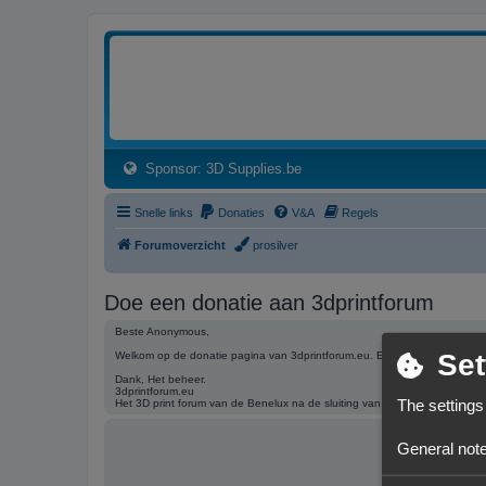
3dprintforum
Het 3D print forum van de Benelux na de sluiting van 3dprintforum.nl
(Opens a new tab)
Sponsor: 3D Supplies.be
Snelle links
Donaties
V&A
Regels
Forumoverzicht
prosilver
Doe een donatie aan 3dprintforum
Beste Anonymous,
Set
Welkom op de donatie pagina van 3dprintforum.eu. Een donatie helpt het
Dank, Het beheer.
3dprintforum.eu
The settings
Het 3D print forum van de Benelux na de sluiting van 3dprintforum.nl
General note