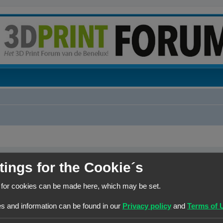
tings for the Cookie´s
 voortbestaan van het forum te garanderen. Ieder bedrag hoe klein ook wordt ten zeerste gewaa
 for cookies can be made here, which may be set.
s and information can be found in our
Privacy policy
and
Terms of 