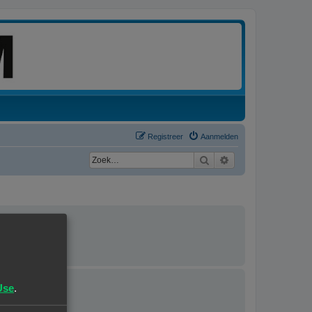
Registreer
Aanmelden
Zoek
Uitgebreid zoeken
rdeerd.
Use
.