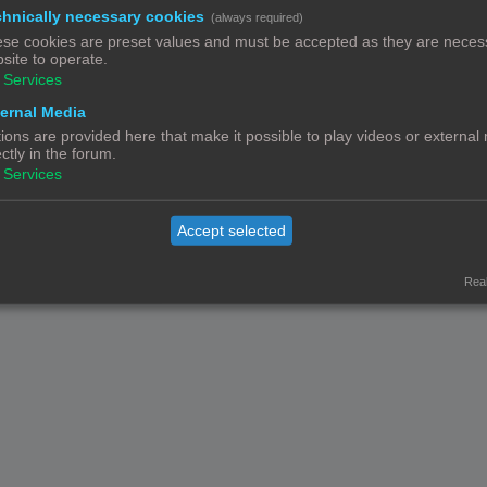
hnically necessary cookies
(always required)
se cookies are preset values and must be accepted as they are necess
site to operate.
Services
We hebben
136,01 €
ontvangen in donaties.
ernal Media
ions are provided here that make it possible to play videos or external
Contact
Het team
Leden
ectly in the forum.
Services
© Copyright
! - 3dprintforum.eu
Alle Rechten Voorbehouden
Accept selected
Powered by
phpBB
® Forum Software © phpBB Limited
Nederlandse vertaling door
phpBB.nl
.
Privacy
|
Gebruikersvoorwaarden
Real