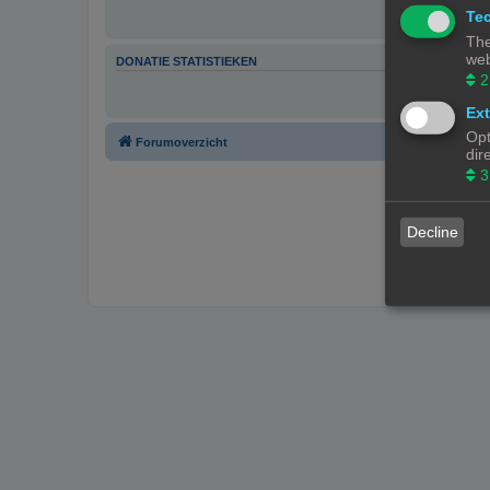
Tec
The
web
DONATIE STATISTIEKEN
2
Ext
Opt
Forumoverzicht
dir
3
Decline