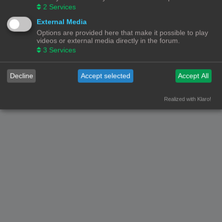
2
Services
Forumoverzicht
Contact
Alle tijden zijn
UTC+02:00
External Media
Options are provided here that make it possible to play
© Copyright
! - 3dprintforum.eu
videos or external media directly in the forum.
Alle Rechten Voorbehouden
3
Services
Powered by
phpBB
® Forum Software © phpBB Limited
Nederlandse vertaling door
phpBB.nl
.
Decline
Accept selected
Accept All
Privacy
|
Gebruikersvoorwaarden
Realized with Klaro!