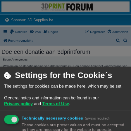
3dprintforum
Het 3D print forum van de Benelux na de sluiting van 3dprintforum.nl
(Opens a new tab)
Sponsor: 3D Supplies.be
Donaties
V&A
Regels
Registreer
Aanmelden
Z
Z
Forumoverzicht
o
o
Doe een donatie aan 3dprintforum
e
e
Beste Anonymous,
k
k
Welkom op de donatie pagina van 3dprintforum.eu. Een donatie helpt het voortbestaan van
het forum te garanderen. Ieder bedrag hoe klein ook wordt ten zeerste gewaardeerd.
Settings for the Cookie´s
Dank, Het beheer.
3dprintforum.eu
Het 3D print forum van de Benelux na de sluiting van 3dprintforum.nl
The settings for cookies can be made here, which may be set.
General notes and information can be found in our
Privacy policy
and
Terms of Use
.
Technically necessary cookies
(always required)
DONATIE STATISTIEKEN
These cookies are preset values and must be accepted
We hebben
136,01 €
ontvangen in donaties.
as they are necessary for the website to operate.