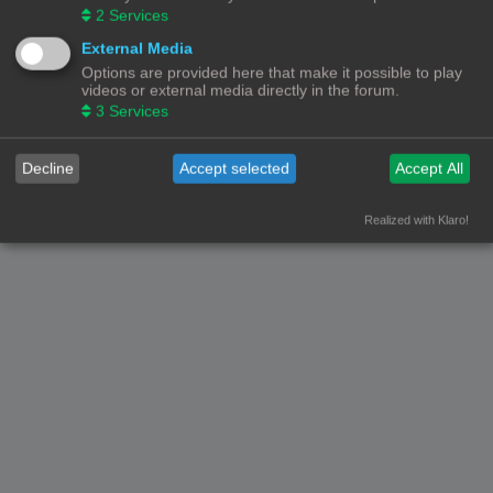
2
Services
Forumoverzicht
Contact
Alle tijden zijn
UTC+02:00
External Media
Options are provided here that make it possible to play
© Copyright
! - 3dprintforum.eu
videos or external media directly in the forum.
Alle Rechten Voorbehouden
3
Services
Powered by
phpBB
® Forum Software © phpBB Limited
Nederlandse vertaling door
phpBB.nl
.
Decline
Accept selected
Accept All
Privacy
|
Gebruikersvoorwaarden
Realized with Klaro!