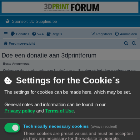
3dprintforum
Het 3D print forum van de Benelux na de sluiting van 3dprintforum.nl
(Opens a new tab)
Sponsor: 3D Supplies.be
Donaties
V&A
Regels
Registreer
Aanmelden
Z
Z
Forumoverzicht
o
o
Doe een donatie aan 3dprintforum
e
e
Beste Anonymous,
k
k
Welkom op de donatie pagina van 3dprintforum.eu. Een donatie helpt het voortbestaan van
het forum te garanderen. Ieder bedrag hoe klein ook wordt ten zeerste gewaardeerd.
Settings for the Cookie´s
Dank, Het beheer.
3dprintforum.eu
Het 3D print forum van de Benelux na de sluiting van 3dprintforum.nl
The settings for cookies can be made here, which may be set.
General notes and information can be found in our
Privacy policy
and
Terms of Use
.
Technically necessary cookies
(always required)
DONATIE STATISTIEKEN
These cookies are preset values and must be accepted
We hebben
136,01 €
ontvangen in donaties.
as they are necessary for the website to operate.