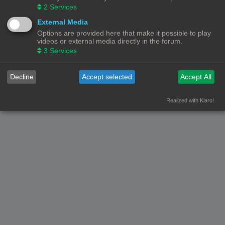
2
Services
Forumoverzicht
Contact
Alle tijden zijn
UTC+02:00
External Media
Options are provided here that make it possible to play
© Copyright
! - 3dprintforum.eu
videos or external media directly in the forum.
Alle Rechten Voorbehouden
3
Services
Powered by
phpBB
® Forum Software © phpBB Limited
Nederlandse vertaling door
phpBB.nl
.
Decline
Accept selected
Accept All
Privacy
|
Gebruikersvoorwaarden
Realized with Klaro!