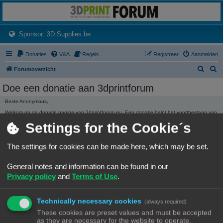
3dprintforum
Het 3D print forum van de Benelux na de sluiting van 3dprintforum.nl
(Opens a new tab)
Sponsor: 3D Supplies.be
Donaties
V&A
Regels
Registreer
Aanmelden
Z
Z
Forumoverzicht
o
o
Doe een donatie aan 3dprintforum
e
e
Beste Anonymous,
k
k
Welkom op de donatie pagina van 3dprintforum.eu. Een donatie helpt het voortbestaan van
het forum te garanderen. Ieder bedrag hoe klein ook wordt ten zeerste gewaardeerd.
Settings for the Cookie´s
Dank, Het beheer.
3dprintforum.eu
Het 3D print forum van de Benelux na de sluiting van 3dprintforum.nl
The settings for cookies can be made here, which may be set.
General notes and information can be found in our
Privacy policy
and
Terms of Use
.
Technically necessary cookies
(always required)
DONATIE STATISTIEKEN
These cookies are preset values and must be accepted
We hebben
136,01 €
ontvangen in donaties.
as they are necessary for the website to operate.