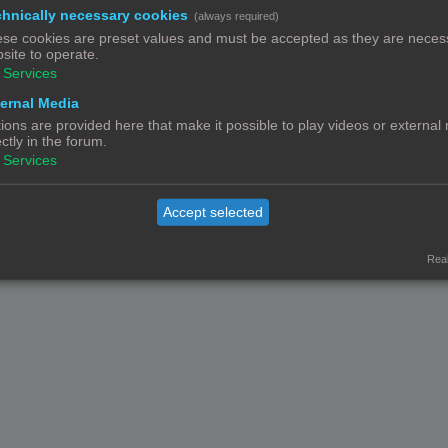
hnically necessary cookies
(always required)
se cookies are preset values and must be accepted as they are necess
site to operate.
Services
We hebben
136,01 €
ontvangen in donaties.
ernal Media
ions are provided here that make it possible to play videos or external
Contact
Het team
Leden
ectly in the forum.
Services
© Copyright
! - 3dprintforum.eu
Alle Rechten Voorbehouden
Accept selected
Powered by
phpBB
® Forum Software © phpBB Limited
Nederlandse vertaling door
phpBB.nl
.
Privacy
|
Gebruikersvoorwaarden
Real