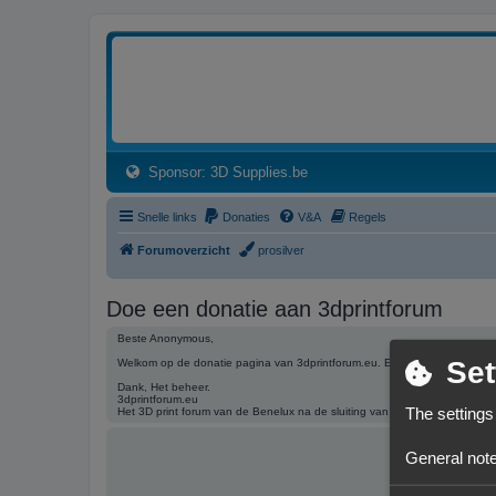
3dprintforum
Het 3D print forum van de Benelux na de sluiting van 3dprintforum.nl
(Opens a new tab)
Sponsor: 3D Supplies.be
Snelle links
Donaties
V&A
Regels
Forumoverzicht
prosilver
Doe een donatie aan 3dprintforum
Beste Anonymous,
Set
Welkom op de donatie pagina van 3dprintforum.eu. Een donatie helpt het
Dank, Het beheer.
3dprintforum.eu
The settings
Het 3D print forum van de Benelux na de sluiting van 3dprintforum.nl
General note