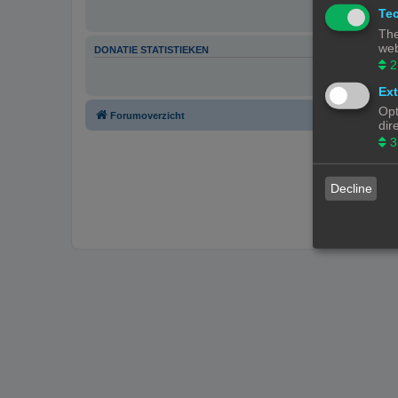
Tec
The
web
DONATIE STATISTIEKEN
2
Ext
Opt
Forumoverzicht
dir
3
Decline