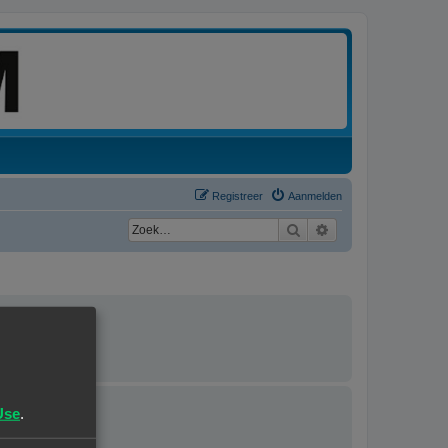
Registreer
Aanmelden
Zoek
Uitgebreid zoeken
rdeerd.
Use
.