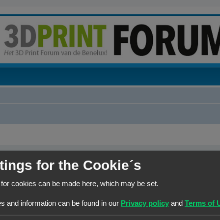
tings for the Cookie´s
 voortbestaan van het forum te garanderen. Ieder bedrag hoe klein ook wordt ten zeerste gewaa
 for cookies can be made here, which may be set.
s and information can be found in our
Privacy policy
and
Terms of 