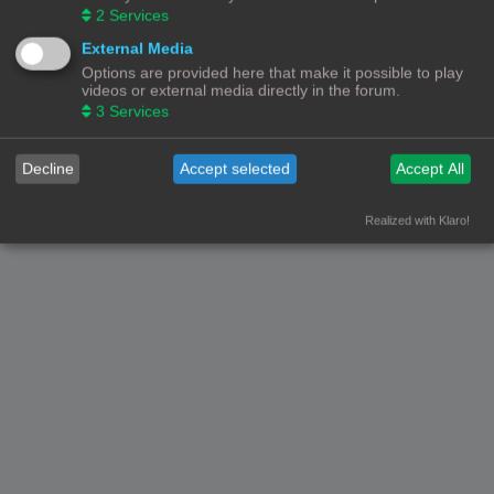
2
Services
Forumoverzicht
Contact
Alle tijden zijn
UTC+02:00
External Media
Options are provided here that make it possible to play
© Copyright
! - 3dprintforum.eu
videos or external media directly in the forum.
Alle Rechten Voorbehouden
3
Services
Powered by
phpBB
® Forum Software © phpBB Limited
Nederlandse vertaling door
phpBB.nl
.
Decline
Accept selected
Accept All
Privacy
|
Gebruikersvoorwaarden
Realized with Klaro!