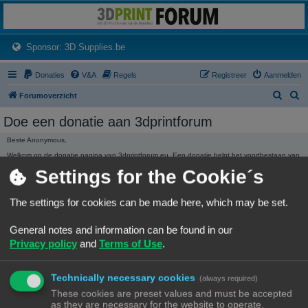
3dprintforum
Het 3D print forum van de Benelux na de sluiting van 3dprintforum.nl
(Opens a new tab)
Sponsor: 3D Supplies.be
Donaties
V&A
Regels
Registreer
Aanmelden
Z
Z
Forumoverzicht
o
o
Doe een donatie aan 3dprintforum
e
e
Beste Anonymous,
k
k
Welkom op de donatie pagina van 3dprintforum.eu. Een donatie helpt het voortbestaan van
het forum te garanderen. Ieder bedrag hoe klein ook wordt ten zeerste gewaardeerd.
Settings for the Cookie´s
Dank, Het beheer.
3dprintforum.eu
Het 3D print forum van de Benelux na de sluiting van 3dprintforum.nl
The settings for cookies can be made here, which may be set.
General notes and information can be found in our
Privacy policy
and
Terms of Use
.
Technically necessary cookies
(always required)
DONATIE STATISTIEKEN
These cookies are preset values and must be accepted
We hebben
136,01 €
ontvangen in donaties.
as they are necessary for the website to operate.