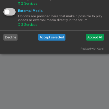
2
Services
Forumoverzicht
Contact
Alle tijden zijn
UTC+02:00
External Media
Options are provided here that make it possible to play
© Copyright
! - 3dprintforum.eu
videos or external media directly in the forum.
Alle Rechten Voorbehouden
3
Services
Powered by
phpBB
® Forum Software © phpBB Limited
Nederlandse vertaling door
phpBB.nl
.
Decline
Accept selected
Accept All
Privacy
|
Gebruikersvoorwaarden
Realized with Klaro!