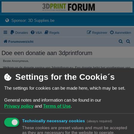
3dprintforum
Het 3D print forum van de Benelux na de sluiting van 3dprintforum.nl
(Opens a new tab)
Sponsor: 3D Supplies.be
Donaties
V&A
Regels
Registreer
Aanmelden
Z
Z
Forumoverzicht
o
o
Doe een donatie aan 3dprintforum
e
e
Beste Anonymous,
k
k
Welkom op de donatie pagina van 3dprintforum.eu. Een donatie helpt het voortbestaan van
het forum te garanderen. Ieder bedrag hoe klein ook wordt ten zeerste gewaardeerd.
Settings for the Cookie´s
Dank, Het beheer.
3dprintforum.eu
Het 3D print forum van de Benelux na de sluiting van 3dprintforum.nl
The settings for cookies can be made here, which may be set.
General notes and information can be found in our
Privacy policy
and
Terms of Use
.
Technically necessary cookies
(always required)
DONATIE STATISTIEKEN
These cookies are preset values and must be accepted
We hebben
136,01 €
ontvangen in donaties.
as they are necessary for the website to operate.