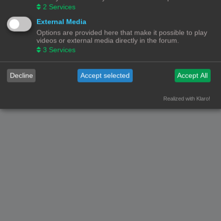
2
Services
Forumoverzicht
Contact
Alle tijden zijn
UTC+02:00
External Media
Options are provided here that make it possible to play
© Copyright
! - 3dprintforum.eu
videos or external media directly in the forum.
Alle Rechten Voorbehouden
3
Services
Powered by
phpBB
® Forum Software © phpBB Limited
Nederlandse vertaling door
phpBB.nl
.
Decline
Accept selected
Accept All
Privacy
|
Gebruikersvoorwaarden
Realized with Klaro!