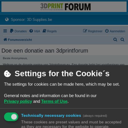
3dprintforum
Het 3D print forum van de Benelux na de sluiting van 3dprintforum.nl
(Opens a new tab)
Sponsor: 3D Supplies.be
Donaties
V&A
Regels
Registreer
Aanmelden
Z
Z
Forumoverzicht
o
o
Doe een donatie aan 3dprintforum
e
e
Beste Anonymous,
k
k
Welkom op de donatie pagina van 3dprintforum.eu. Een donatie helpt het voortbestaan van
het forum te garanderen. Ieder bedrag hoe klein ook wordt ten zeerste gewaardeerd.
Settings for the Cookie´s
Dank, Het beheer.
3dprintforum.eu
Het 3D print forum van de Benelux na de sluiting van 3dprintforum.nl
The settings for cookies can be made here, which may be set.
General notes and information can be found in our
Privacy policy
and
Terms of Use
.
Technically necessary cookies
(always required)
DONATIE STATISTIEKEN
These cookies are preset values and must be accepted
We hebben
136,01 €
ontvangen in donaties.
as they are necessary for the website to operate.