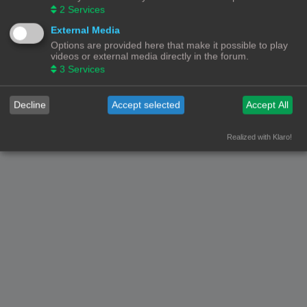
2
Services
Forumoverzicht
Contact
Alle tijden zijn
UTC+02:00
External Media
Options are provided here that make it possible to play
© Copyright
! - 3dprintforum.eu
videos or external media directly in the forum.
Alle Rechten Voorbehouden
3
Services
Powered by
phpBB
® Forum Software © phpBB Limited
Nederlandse vertaling door
phpBB.nl
.
Decline
Accept selected
Accept All
Privacy
|
Gebruikersvoorwaarden
Realized with Klaro!