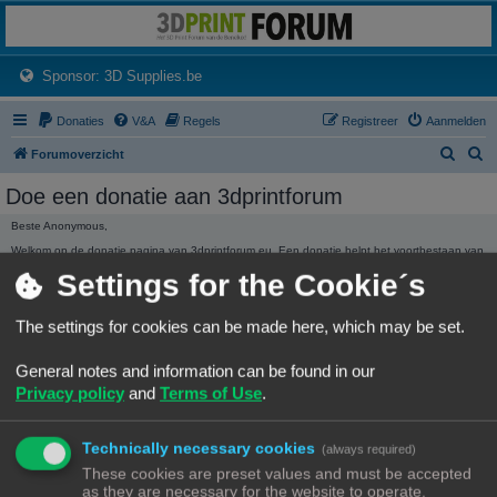
3dprintforum
Het 3D print forum van de Benelux na de sluiting van 3dprintforum.nl
(Opens a new tab)
Sponsor: 3D Supplies.be
Donaties
V&A
Regels
Registreer
Aanmelden
Z
Z
Forumoverzicht
o
o
Doe een donatie aan 3dprintforum
e
e
Beste Anonymous,
k
k
Welkom op de donatie pagina van 3dprintforum.eu. Een donatie helpt het voortbestaan van
het forum te garanderen. Ieder bedrag hoe klein ook wordt ten zeerste gewaardeerd.
Settings for the Cookie´s
Dank, Het beheer.
3dprintforum.eu
Het 3D print forum van de Benelux na de sluiting van 3dprintforum.nl
The settings for cookies can be made here, which may be set.
General notes and information can be found in our
Privacy policy
and
Terms of Use
.
Technically necessary cookies
(always required)
DONATIE STATISTIEKEN
These cookies are preset values and must be accepted
We hebben
136,01 €
ontvangen in donaties.
as they are necessary for the website to operate.