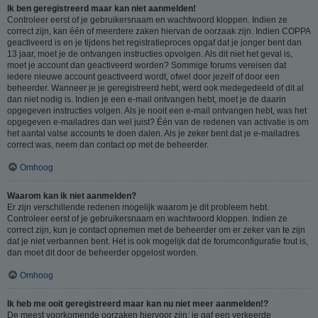
Ik ben geregistreerd maar kan niet aanmelden!
Controleer eerst of je gebruikersnaam en wachtwoord kloppen. Indien ze
correct zijn, kan één of meerdere zaken hiervan de oorzaak zijn. Indien COPPA
geactiveerd is en je tijdens het registratieproces opgaf dat je jonger bent dan
13 jaar, moet je de ontvangen instructies opvolgen. Als dit niet het geval is,
moet je account dan geactiveerd worden? Sommige forums vereisen dat
iedere nieuwe account geactiveerd wordt, ofwel door jezelf of door een
beheerder. Wanneer je je geregistreerd hebt, werd ook medegedeeld of dit al
dan niet nodig is. Indien je een e-mail ontvangen hebt, moet je de daarin
opgegeven instructies volgen. Als je nooit een e-mail ontvangen hebt, was het
opgegeven e-mailadres dan wel juist? Één van de redenen van activatie is om
het aantal valse accounts te doen dalen. Als je zeker bent dat je e-mailadres
correct was, neem dan contact op met de beheerder.
Omhoog
Waarom kan ik niet aanmelden?
Er zijn verschillende redenen mogelijk waarom je dit probleem hebt.
Controleer eerst of je gebruikersnaam en wachtwoord kloppen. Indien ze
correct zijn, kun je contact opnemen met de beheerder om er zeker van te zijn
dat je niet verbannen bent. Het is ook mogelijk dat de forumconfiguratie fout is,
dan moet dit door de beheerder opgelost worden.
Omhoog
Ik heb me ooit geregistreerd maar kan nu niet meer aanmelden!?
De meest voorkomende oorzaken hiervoor zijn: je gaf een verkeerde