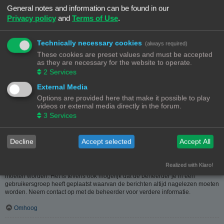
heeft hier dus in geen geval iets mee te maken.
General notes and information can be found in our
Privacy policy
and
Terms of Use
.
Omhoog
Hoe kan ik berichten aan een moderator melden?
Technically necessary cookies
(always required)
Als de beheerder het toelaat, kun je op de hiervoor dienende knop klikken bij
These cookies are preset values and must be accepted
het bericht. Als je hierop geklikt hebt, moet je een paar verplichte stappen
as they are necessary for the website to operate.
volgen om de melding te versturen.
2
Services
Omhoog
External Media
Options are provided here that make it possible to play
Waarvoor dient de "Opslaan"-knop bij het plaatsen van een bericht?
videos or external media directly in the forum.
Hiermee kun je berichten opslaan om ze dan later af te werken en te plaatsen.
3
Services
Een opgeslagen bericht kun je, via de bijhorende optie, in het
gebruikerspaneel weer laden.
Omhoog
Decline
Accept selected
Accept All
Waarom moet mijn bericht goedgekeurd worden?
Realized with Klaro!
De beheerder kan beslist hebben dat geplaatste berichten eerst nagekeken
moeten worden. Het is tevens ook mogelijk dat de beheerder je in een
gebruikersgroep heeft geplaatst waarvan de berichten altijd nagelezen moeten
worden. Neem contact op met de beheerder voor verdere informatie.
Omhoog