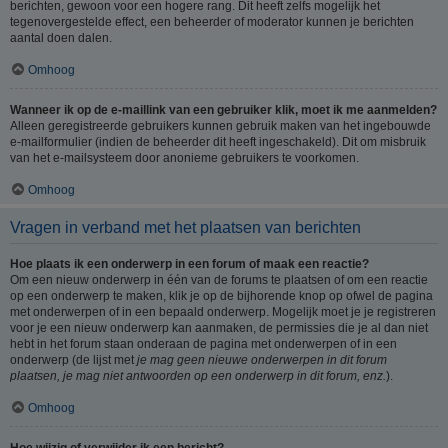
berichten, gewoon voor een hogere rang. Dit heeft zelfs mogelijk het
tegenovergestelde effect, een beheerder of moderator kunnen je berichten
aantal doen dalen.
Omhoog
Wanneer ik op de e-maillink van een gebruiker klik, moet ik me aanmelden?
Alleen geregistreerde gebruikers kunnen gebruik maken van het ingebouwde
e-mailformulier (indien de beheerder dit heeft ingeschakeld). Dit om misbruik
van het e-mailsysteem door anonieme gebruikers te voorkomen.
Omhoog
Vragen in verband met het plaatsen van berichten
Hoe plaats ik een onderwerp in een forum of maak een reactie?
Om een nieuw onderwerp in één van de forums te plaatsen of om een reactie
op een onderwerp te maken, klik je op de bijhorende knop op ofwel de pagina
met onderwerpen of in een bepaald onderwerp. Mogelijk moet je je registreren
voor je een nieuw onderwerp kan aanmaken, de permissies die je al dan niet
hebt in het forum staan onderaan de pagina met onderwerpen of in een
onderwerp (de lijst met
je mag geen nieuwe onderwerpen in dit forum
plaatsen, je mag niet antwoorden op een onderwerp in dit forum, enz.
).
Omhoog
Hoe wijzig of verwijder ik een bericht?