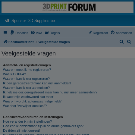
3dprintforum
Het 3D print forum van de Benelux na de sluiting van 3dprintforum.nl
(Opens a new tab)
Sponsor: 3D Supplies.be
Donaties
V&A
Regels
Registreer
Aanmelden
Z
Z
Forumoverzicht
Veelgestelde vragen
o
o
Veelgestelde vragen
e
e
k
k
Aanmeld- en registratievragen
Waarom moet ik me registreren?
Wat is COPPA?
Waarom kan ik niet registreren?
Ik ben geregistreerd maar kan niet aanmelden!
Waarom kan ik niet aanmelden?
Ik heb me ooit geregistreerd maar kan nu niet meer aanmelden!?
Ik weet mijn wachtwoord niet meer!
Waarom word ik automatisch afgemeld?
Wat doet "verwijder cookies"?
Gebruikersvoorkeuren en instellingen
Hoe verander ik mijn instellingen?
Hoe kan ik onzichtbaar zijn in de online gebruikers lijst?
De tijden zijn niet correct!
Ik wijzigde de tijdzone, maar de tijd is nog steeds verkeerd!