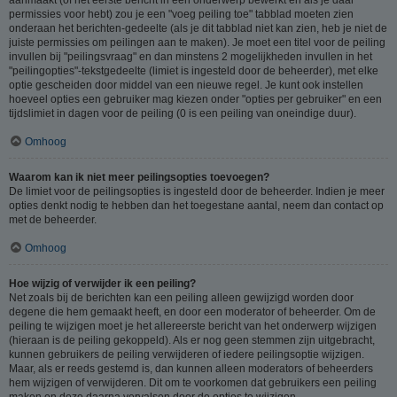
permissies voor hebt) zou je een "voeg peiling toe" tabblad moeten zien
onderaan het berichten-gedeelte (als je dit tabblad niet kan zien, heb je niet de
juiste permissies om peilingen aan te maken). Je moet een titel voor de peiling
invullen bij "peilingsvraag" en dan minstens 2 mogelijkheden invullen in het
"peilingopties"-tekstgedeelte (limiet is ingesteld door de beheerder), met elke
optie gescheiden door middel van een nieuwe regel. Je kunt ook instellen
hoeveel opties een gebruiker mag kiezen onder "opties per gebruiker" en een
tijdslimiet in dagen voor de peiling (0 is een peiling van oneindige duur).
Omhoog
Waarom kan ik niet meer peilingsopties toevoegen?
De limiet voor de peilingsopties is ingesteld door de beheerder. Indien je meer
opties denkt nodig te hebben dan het toegestane aantal, neem dan contact op
met de beheerder.
Omhoog
Hoe wijzig of verwijder ik een peiling?
Net zoals bij de berichten kan een peiling alleen gewijzigd worden door
degene die hem gemaakt heeft, en door een moderator of beheerder. Om de
peiling te wijzigen moet je het allereerste bericht van het onderwerp wijzigen
(hieraan is de peiling gekoppeld). Als er nog geen stemmen zijn uitgebracht,
kunnen gebruikers de peiling verwijderen of iedere peilingsoptie wijzigen.
Maar, als er reeds gestemd is, dan kunnen alleen moderators of beheerders
hem wijzigen of verwijderen. Dit om te voorkomen dat gebruikers een peiling
maken en deze daarna vervalsen door de opties te wijzigen.