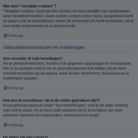
Wat doet "verwijder cookies"?
"Verwijder cookies" zorgt dat alle cookies die door phpBB3 zijn aangemaakt,
weer verwijderd worden. Deze cookies zorgen ervoor dat je aangemeld wordt
en geven ook de mogelijkheid, indien de beheerder dit heeft inschakeld, om te
zien welke onderwerpen je al gelezen hebt.
Omhoog
Gebruikersvoorkeuren en instellingen
Hoe verander ik mijn instellingen?
Als je geregistreerd bent, worden al je gegevens opgeslagen in de database.
Om ze te wijzigen moet je op de
gebruikerspaneel
link klikken (deze staat
meestal bovenaan op de pagina, maar dit kan verschillen), daarna kun je je
instellingen wijzigen.
Omhoog
Hoe kan ik onzichtbaar zijn in de online gebruikers lijst?
In het gebruikerspaneel onder "foruminstellingen", vind je de optie
Verberg
mijn online status
. Als je deze optie activeert zul je onzichtbaar zijn voor
iedereen, behalve voor beheerders, moderators en jezelf.
Omhoog
De tijden zijn niet correct!