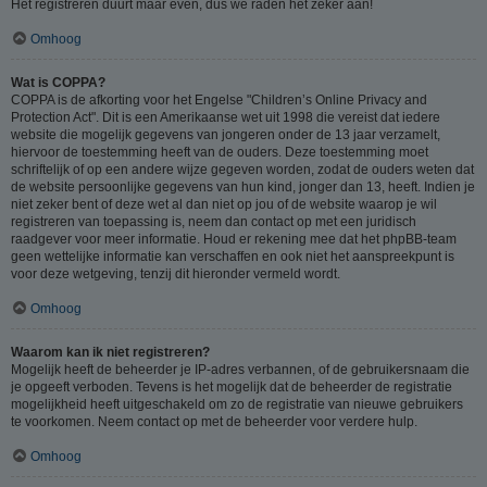
Het registreren duurt maar even, dus we raden het zeker aan!
Omhoog
Wat is COPPA?
COPPA is de afkorting voor het Engelse "Children’s Online Privacy and
Protection Act". Dit is een Amerikaanse wet uit 1998 die vereist dat iedere
website die mogelijk gegevens van jongeren onder de 13 jaar verzamelt,
hiervoor de toestemming heeft van de ouders. Deze toestemming moet
schriftelijk of op een andere wijze gegeven worden, zodat de ouders weten dat
de website persoonlijke gegevens van hun kind, jonger dan 13, heeft. Indien je
niet zeker bent of deze wet al dan niet op jou of de website waarop je wil
registreren van toepassing is, neem dan contact op met een juridisch
raadgever voor meer informatie. Houd er rekening mee dat het phpBB-team
geen wettelijke informatie kan verschaffen en ook niet het aanspreekpunt is
voor deze wetgeving, tenzij dit hieronder vermeld wordt.
Omhoog
Waarom kan ik niet registreren?
Mogelijk heeft de beheerder je IP-adres verbannen, of de gebruikersnaam die
je opgeeft verboden. Tevens is het mogelijk dat de beheerder de registratie
mogelijkheid heeft uitgeschakeld om zo de registratie van nieuwe gebruikers
te voorkomen. Neem contact op met de beheerder voor verdere hulp.
Omhoog