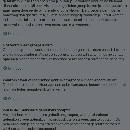
gebruikers. Als het een open groep is, kan je lid worden door op de hiervoor
dienende knop te klikken. Als het een gesloten groep is, kan je je lidmaatschap
aanvragen door op de bijhorende knop te klikken. De groepsleider moet je
aanvraag dan goedkeuren, hij of zij vraagt mogelijk waarom je lid wil worden.
Indien je niet tot een groep toegelaten wordt, moet je de groepsleider niet
lastig vallen, hij of zij heeft een reden om je te weigeren.
Omhoog
Hoe word ik een groepsleider?
Gebruikersgroepen worden door de beheerder gemaakt, deze beslist dus ook
wie de groepsleider is. Als je een gebruikersgroep wil starten, moet je contact
opnemen met de beheerder, dit kan door hem/haar een privébericht te sturen.
Omhoog
Waarom staan verschillende gebruikersgroepen in een andere kleur?
De beheerder kan een kleur aan een gebruikersgroep toegewezen hebben, dit
is om de leden gemakkelijk te herkennen.
Omhoog
Wat is de "Standaard gebruikersgroep"?
Als je lid bent van meerdere gebruikersgroepen, word je standaard
gebruikersgroep gebruikt om je groepskleur en groepsrang te bepalen. De
beheerder kan je de permissies geven om je standaard gebruikersgroep te
wijzigen via het gebruikerspaneel.