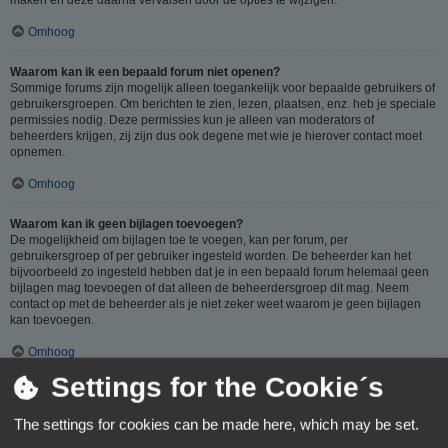
Omhoog
Waarom kan ik een bepaald forum niet openen?
Sommige forums zijn mogelijk alleen toegankelijk voor bepaalde gebruikers of
gebruikersgroepen. Om berichten te zien, lezen, plaatsen, enz. heb je speciale
permissies nodig. Deze permissies kun je alleen van moderators of
beheerders krijgen, zij zijn dus ook degene met wie je hierover contact moet
opnemen.
Omhoog
Waarom kan ik geen bijlagen toevoegen?
De mogelijkheid om bijlagen toe te voegen, kan per forum, per
gebruikersgroep of per gebruiker ingesteld worden. De beheerder kan het
bijvoorbeeld zo ingesteld hebben dat je in een bepaald forum helemaal geen
bijlagen mag toevoegen of dat alleen de beheerdersgroep dit mag. Neem
contact op met de beheerder als je niet zeker weet waarom je geen bijlagen
kan toevoegen.
Omhoog
Settings for the Cookie´s
Waarom ontving ik een waarschuwing?
Op ieder forum gelden specifieke regels, als je één van deze regels (volgens
The settings for cookies can be made here, which may be set.
de beheerder) overtreedt, kun je een waarschuwing ontvangen. Het sturen van
een waarschuwing naar je is een beslissing van de beheerder, phpBB Limited