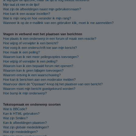
Mijn taal zit niet in de lijst!
Wat zijn de afbeeldingen naast mijn gebruikersnaam?
Hoe kan ik een avatar instellen?
Wat is mijn rang en hoe verander ik mijn rang?
Wanneer ik op de e-maillink van een gebruiker klik, moet ik me aanmelden?
Vragen in verband met het plaatsen van berichten
Hoe plaats ik een onderwerp in een forum of maak een reactie?
Hoe wijzig of verwijder ik een bericht?
Hoe voeg ik een onderschrift toe aan mijn bericht?
Hoe maak ik een peiling?
Waarom kan ik niet meer peilingsopties toevoegen?
Hoe wijzig of verwijder ik een peiling?
Waarom kan ik een bepaald forum niet openen?
Waarom kan ik geen bijlagen toevoegen?
Waarom ontving ik een waarschuwing?
Hoe kan ik berichten aan een moderator melden?
Waarvoor dient de "Opslaan"-knop bij het plaatsen van een bericht?
Waarom moet mijn bericht goedgekeurd worden?
Hoe bump ik mijn onderwerp?
Tekstopmaak en onderwerp soorten
Wat is BBCode?
Kan ik HTML gebruiken?
Wat zijn Smilies?
Kan ik afbeeldingen plaatsen?
Wat zijn globale mededelingen?
Wat zijn mededelingen?