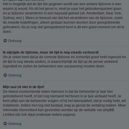
Het is mogelijk dat de tijd die gegeven wordt van een andere tijdzone is dan
waarin jij woont. Als dit het geval is, moet je naar het gebruikerspaneel gaan
en je tijdzone veranderen in een bepaald gebied (vb: Amsterdam, New York,
Sydney, enz.). Wees er bewust van dat het veranderen van de tijdzone, zoals
de meeste instellingen, alleen gedaan kunnen worden door geregistreerde
gebruikers. Als je nog niet geregistreerd bent is dit een goed moment om dit te
doen.
Omhoog
Ik wijzigde de tijdzone, maar de tijd is nog steeds verkeerd!
Als je zeker bent dat je de correcte tijdzone en zomertijd goed hebt ingevuld en
de tijd is nog steeds anders, is waarschijnlijk de tijd op de server verkeerd
ingesteld en zullen de beheerders een aanpassing moeten doen.
Omhoog
Mijn taal zit niet in de lijst!
De meest voorkomende reden hiervoor is dat de beheerder je taal niet
geïnstalleerd heeft, of dat nog niemand het forum in je taal vertaald heeft. Je
kunt altijd aan de beheerder vragen of hij het talenpakket, dat je nodig hebt, wil
installeren. Indien het nog niet bestaat, mag je gerust de vertaling maken. Meer
informatie hieromtrent kan gevonden worden op de website van phpBB
Limited (de link staat onderaan iedere pagina).
Omhoog