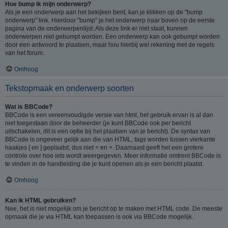
Hoe bump ik mijn onderwerp?
Als je een onderwerp aan het bekijken bent, kan je klikken op de "bump
onderwerp" link. Hierdoor "bump" je het onderwerp naar boven op de eerste
pagina van de onderwerpenlijst. Als deze link er niet staat, kunnen
onderwerpen niet gebumpt worden. Een onderwerp kan ook gebumpt worden
door een antwoord te plaatsen, maar hou hierbij wel rekening met de regels
van het forum.
Omhoog
Tekstopmaak en onderwerp soorten
Wat is BBCode?
BBCode is een vereenvoudigde versie van html, het gebruik ervan is al dan
niet toegestaan door de beheerder (je kunt BBCode ook per bericht
uitschakelen, dit is een optie bij het plaatsen van je bericht). De syntax van
BBCode is ongeveer gelijk aan die van HTML, tags worden tussen vierkante
haakjes [ en ] geplaatst, dus niet < en >. Daarnaast geeft het een grotere
controle over hoe iets wordt weergegeven. Meer informatie omtrent BBCode is
te vinden in de handleiding die je kunt openen als je een bericht plaatst.
Omhoog
Kan ik HTML gebruiken?
Nee, het is niet mogelijk om je bericht op te maken met HTML code. De meeste
opmaak die je via HTML kan toepassen is ook via BBCode mogelijk.