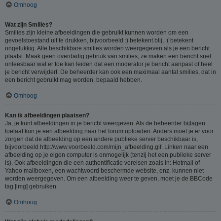
Omhoog
Wat zijn Smilies?
Smilies zijn kleine afbeeldingen die gebruikt kunnen worden om een
gevoelstoestand uit te drukken, bijvoorbeeld :) betekent blij, :( betekent
ongelukkig. Alle beschikbare smilies worden weergegeven als je een bericht
plaatst. Maak geen overdadig gebruik van smilies, ze maken een bericht snel
onleesbaar wat er toe kan leiden dat een moderator je bericht aanpast of heel
je bericht verwijdert. De beheerder kan ook een maximaal aantal smilies, dat in
een bericht gebruikt mag worden, bepaald hebben.
Omhoog
Kan ik afbeeldingen plaatsen?
Ja, je kunt afbeeldingen in je bericht weergeven. Als de beheerder bijlagen
toelaat kun je een afbeelding naar het forum uploaden. Anders moet je er voor
zorgen dat de afbeelding op een andere publieke server beschikbaar is,
bijvoorbeeld http://www.voorbeeld.com/mijn_afbeelding.gif. Linken naar een
afbeelding op je eigen computer is onmogelijk (tenzij het een publieke server
is). Ook afbeeldingen die een authentificatie vereisen zoals in: Hotmail of
Yahoo mailboxen, een wachtwoord beschermde website, enz. kunnen niet
worden weergegeven. Om een afbeelding weer te geven, moet je de BBCode
tag [img] gebruiken.
Omhoog