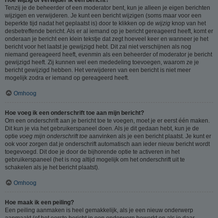
Tenzij je de beheerder of een moderator bent, kun je alleen je eigen berichten
wijzigen en verwijderen. Je kunt een bericht wijzigen (soms maar voor een
beperkte tijd nadat het geplaatst is) door te klikken op de
wijzig
knop van het
desbetreffende bericht. Als er al iemand op je bericht gereageerd heeft, komt er
onderaan je bericht een klein tekstje dat zegt hoeveel keer en wanneer je het
bericht voor het laatst je gewijzigd hebt. Dit zal niet verschijnen als nog
niemand gereageerd heeft, evenmin als een beheerder of moderator je bericht
gewijzigd heeft. Zij kunnen wel een mededeling toevoegen, waarom ze je
bericht gewijzigd hebben. Het verwijderen van een bericht is niet meer
mogelijk zodra er iemand op gereageerd heeft.
Omhoog
Hoe voeg ik een onderschrift toe aan mijn bericht?
Om een onderschrift aan je bericht toe te voegen, moet je er eerst één maken.
Dit kun je via het gebruikerspaneel doen. Als je dit gedaan hebt, kun je de
optie
voeg mijn onderschrift toe
aanvinken als je een bericht plaatst. Je kunt er
ook voor zorgen dat je onderschrift automatisch aan ieder nieuw bericht wordt
toegevoegd. Dit doe je door de bijhorende optie te activeren in het
gebruikerspaneel (het is nog altijd mogelijk om het onderschrift uit te
schakelen als je het bericht plaatst).
Omhoog
Hoe maak ik een peiling?
Een peiling aanmaken is heel gemakkelijk, als je een nieuw onderwerp
aanmaakt (of het eerste bericht in een onderwerp bewerkt en als je daar