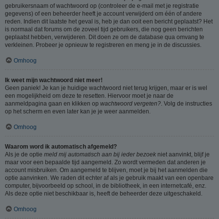
gebruikersnaam of wachtwoord op (controleer de e-mail met je registratie
gegevens) of een beheerder heeft je account verwijderd om één of andere
reden. Indien dit laatste het geval is, heb je dan ooit een bericht geplaatst? Het
is normaal dat forums om de zoveel tijd gebruikers, die nog geen berichten
geplaatst hebben, verwijderen. Dit doen ze om de database qua omvang te
verkleinen. Probeer je opnieuw te registreren en meng je in de discussies.
Omhoog
Ik weet mijn wachtwoord niet meer!
Geen paniek! Je kan je huidige wachtwoord niet terug krijgen, maar er is wel
een mogelijkheid om deze te resetten. Hiervoor moet je naar de
aanmeldpagina gaan en klikken op
wachtwoord vergeten?
. Volg de instructies
op het scherm en even later kan je je weer aanmelden.
Omhoog
Waarom word ik automatisch afgemeld?
Als je de optie
meld mij automatisch aan bij ieder bezoek
niet aanvinkt, blijf je
maar voor een bepaalde tijd aangemeld. Zo wordt vermeden dat anderen je
account misbruiken. Om aangemeld te blijven, moet je bij het aanmelden die
optie aanvinken. We raden dit echter af als je gebruik maakt van een openbare
computer, bijvoorbeeld op school, in de bibliotheek, in een internetcafé, enz.
Als deze optie niet beschikbaar is, heeft de beheerder deze uitgeschakeld.
Omhoog