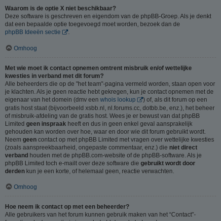
Waarom is de optie X niet beschikbaar?
Deze software is geschreven en eigendom van de phpBB-Groep. Als je denkt
dat een bepaalde optie toegevoegd moet worden, bezoek dan de
phpBB Ideeën sectie
.
Omhoog
Met wie moet ik contact opnemen omtrent misbruik en/of wettelijke
kwesties in verband met dit forum?
Alle beheerders die op de "het team"-pagina vermeld worden, staan open voor
je klachten. Als je geen reactie hebt gekregen, kun je contact opnemen met de
eigenaar van het domein (dmv een
whois lookup
) of, als dit forum op een
gratis host staat (bijvoorbeeld xsbb.nl, nl.forums.cc, dotbb.be, enz.), het beheer
of misbruik-afdeling van de gratis host. Wees je er bewust van dat phpBB
Limited
geen inspraak
heeft en dus in geen enkel geval aansprakelijk
gehouden kan worden over hoe, waar en door wie dit forum gebruikt wordt.
Neem
geen
contact op met phpBB Limited met vragen over wettelijke kwesties
(zoals aanspreekbaarheid, ongepaste commentaar, enz.) die
niet direct
verband
houden met de phpBB.com-website of de phpBB-software. Als je
phpBB Limited toch e-mailt over deze software die
gebruikt wordt door
derden
kun je een korte, of helemaal geen, reactie verwachten.
Omhoog
Hoe neem ik contact op met een beheerder?
Alle gebruikers van het forum kunnen gebruik maken van het “Contact”-