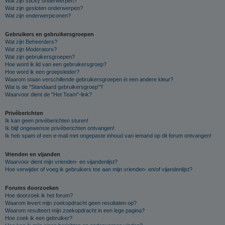
Wat zijn sticky onderwerpen?
Wat zijn gesloten onderwerpen?
Wat zijn onderwerpiconen?
Gebruikers en gebruikersgroepen
Wat zijn Beheerders?
Wat zijn Moderators?
Wat zijn gebruikersgroepen?
Hoe word ik lid van een gebruikersgroep?
Hoe word ik een groepsleider?
Waarom staan verschillende gebruikersgroepen in een andere kleur?
Wat is de "Standaard gebruikersgroep"?
Waarvoor dient de "Het Team"-link?
Privéberichten
Ik kan geen privéberichten sturen!
Ik blijf ongewenste privéberichten ontvangen!
Ik heb spam of een e-mail met ongepaste inhoud van iemand op dit forum ontvangen!
Vrienden en vijanden
Waarvoor dient mijn vrienden- en vijandenlijst?
Hoe verwijder of voeg ik gebruikers toe aan mijn vrienden- en/of vijandenlijst?
Forums doorzoeken
Hoe doorzoek ik het forum?
Waarom levert mijn zoekopdracht geen resultaten op?
Waarom resulteert mijn zoekopdracht in een lege pagina?
Hoe zoek ik een gebruiker?