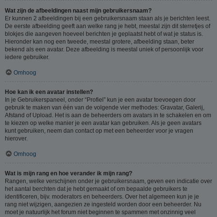
Wat zijn de afbeeldingen naast mijn gebruikersnaam?
Er kunnen 2 afbeeldingen bij een gebruikersnaam staan als je berichten leest.
De eerste afbeelding geeft aan welke rang je hebt, meestal zijn dit sterretjes of
blokjes die aangeven hoeveel berichten je geplaatst hebt of wat je status is.
Hieronder kan nog een tweede, meestal grotere, afbeelding staan, beter
bekend als een avatar. Deze afbeelding is meestal uniek of persoonlijk voor
iedere gebruiker.
Omhoog
Hoe kan ik een avatar instellen?
In je Gebruikerspaneel, onder “Profiel” kun je een avatar toevoegen door
gebruik te maken van één van de volgende vier methodes: Gravatar, Galerij,
Afstand of Upload. Het is aan de beheerders om avatars in te schakelen en om
te kiezen op welke manier je een avatar kan gebruiken. Als je geen avatars
kunt gebruiken, neem dan contact op met een beheerder voor je vragen
hierover.
Omhoog
Wat is mijn rang en hoe verander ik mijn rang?
Rangen, welke verschijnen onder je gebruikersnaam, geven een indicatie over
het aantal berchten dat je hebt gemaakt of om bepaalde gebruikers te
identificeren, bijv. moderators en beheerders. Over het algemeen kun je je
rang niet wijzigen, aangezien ze ingesteld worden door een beheerder. Nu
moet je natuurlijk het forum niet beginnen te spammen met onzinnig veel