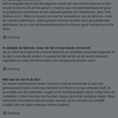
Het is mogelijk dat de tijd die gegeven wordt van een andere tijdzone is dan
waarin jij woont. Als dit het geval is, moet je naar het gebruikerspaneel gaan
en je tijdzone veranderen in een bepaald gebied (vb: Amsterdam, New York,
Sydney, enz.). Wees er bewust van dat het veranderen van de tijdzone, zoals
de meeste instellingen, alleen gedaan kunnen worden door geregistreerde
gebruikers. Als je nog niet geregistreerd bent is dit een goed moment om dit te
doen.
Omhoog
Ik wijzigde de tijdzone, maar de tijd is nog steeds verkeerd!
Als je zeker bent dat je de correcte tijdzone en zomertijd goed hebt ingevuld en
de tijd is nog steeds anders, is waarschijnlijk de tijd op de server verkeerd
ingesteld en zullen de beheerders een aanpassing moeten doen.
Omhoog
Mijn taal zit niet in de lijst!
De meest voorkomende reden hiervoor is dat de beheerder je taal niet
geïnstalleerd heeft, of dat nog niemand het forum in je taal vertaald heeft. Je
kunt altijd aan de beheerder vragen of hij het talenpakket, dat je nodig hebt, wil
installeren. Indien het nog niet bestaat, mag je gerust de vertaling maken. Meer
informatie hieromtrent kan gevonden worden op de website van phpBB
Limited (de link staat onderaan iedere pagina).
Omhoog