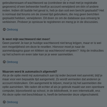
gebruikersnaam of wachtwoord op (controleer de e-mail met je registratie
gegevens) of een beheerder heeft je account verwijderd om één of andere
reden. Indien dit laatste het geval is, heb je dan ooit een bericht geplaatst? Het
is normaal dat forums om de zoveel tijd gebruikers, die nog geen berichten
geplaatst hebben, verwijderen. Dit doen ze om de database qua omvang te
verkleinen. Probeer je opnieuw te registreren en meng je in de discussies.
Omhoog
Ik weet mijn wachtwoord niet meer!
Geen paniek! Je kan je huidige wachtwoord niet terug krijgen, maar er is wel
een mogelijkheid om deze te resetten. Hiervoor moet je naar de
aanmeldpagina gaan en klikken op
wachtwoord vergeten?
. Volg de instructies
op het scherm en even later kan je je weer aanmelden.
Omhoog
Waarom word ik automatisch afgemeld?
Als je de optie
meld mij automatisch aan bij ieder bezoek
niet aanvinkt, blijf je
maar voor een bepaalde tijd aangemeld. Zo wordt vermeden dat anderen je
account misbruiken. Om aangemeld te blijven, moet je bij het aanmelden die
optie aanvinken. We raden dit echter af als je gebruik maakt van een openbare
computer, bijvoorbeeld op school, in de bibliotheek, in een internetcafé, enz.
Als deze optie niet beschikbaar is, heeft de beheerder deze uitgeschakeld.
Omhoog