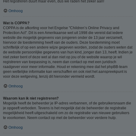
Het registreren duurt maar even, dus we raden het zeker aan!
Omhoog
Wat is COPPA?
COPPA is de afkorting voor het Engelse "Children’s Online Privacy and
Protection Act". Dit is een Amerikaanse wet uit 1998 die vereist dat iedere
website die mogelijk gegevens van jongeren onder de 13 jaar verzamelt,
hiervoor de toestemming heeft van de ouders. Deze toestemming moet
schriftelijk of op een andere wijze gegeven worden, zodat de ouders weten dat
de website persoonlijke gegevens van hun kind, jonger dan 13, heeft. Indien je
niet zeker bent of deze wet al dan niet op jou of de website waarop je wil
registreren van toepassing is, neem dan contact op met een juridisch
raadgever voor meer informatie. Houd er rekening mee dat het phpBB-team
geen wettelijke informatie kan verschaffen en ook niet het aanspreekpunt is
voor deze wetgeving, tenzij dit hieronder vermeld wordt.
Omhoog
Waarom kan ik niet registreren?
Mogelijk heeft de beheerder je IP-adres verbannen, of de gebruikersnaam die
je opgeeft verboden. Tevens is het mogelijk dat de beheerder de registratie
mogelijkheid heeft uitgeschakeld om zo de registratie van nieuwe gebruikers
te voorkomen. Neem contact op met de beheerder voor verdere hulp.
Omhoog