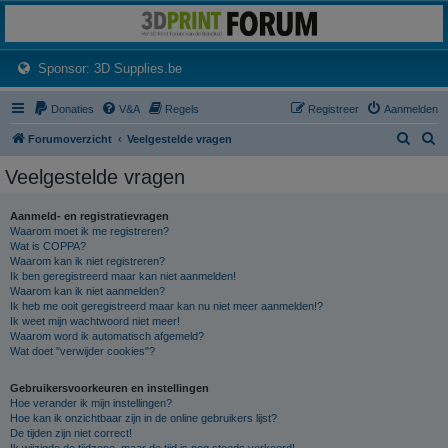
3dprintforum
Het 3D print forum van de Benelux na de sluiting van 3dprintforum.nl
(Opens a new tab)
Sponsor: 3D Supplies.be
Donaties
V&A
Regels
Registreer
Aanmelden
Z
Z
Forumoverzicht
Veelgestelde vragen
o
o
Veelgestelde vragen
e
e
k
k
Aanmeld- en registratievragen
Waarom moet ik me registreren?
Wat is COPPA?
Waarom kan ik niet registreren?
Ik ben geregistreerd maar kan niet aanmelden!
Waarom kan ik niet aanmelden?
Ik heb me ooit geregistreerd maar kan nu niet meer aanmelden!?
Ik weet mijn wachtwoord niet meer!
Waarom word ik automatisch afgemeld?
Wat doet "verwijder cookies"?
Gebruikersvoorkeuren en instellingen
Hoe verander ik mijn instellingen?
Hoe kan ik onzichtbaar zijn in de online gebruikers lijst?
De tijden zijn niet correct!
Ik wijzigde de tijdzone, maar de tijd is nog steeds verkeerd!