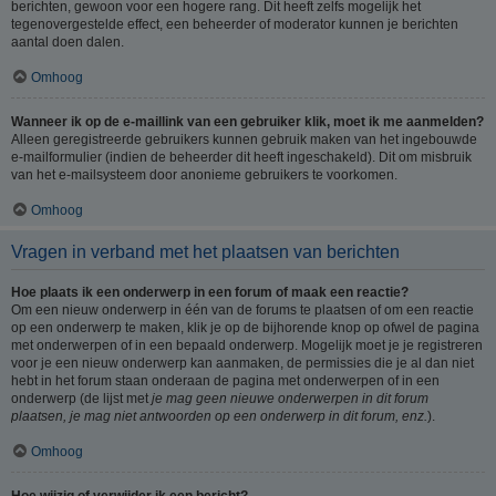
berichten, gewoon voor een hogere rang. Dit heeft zelfs mogelijk het
tegenovergestelde effect, een beheerder of moderator kunnen je berichten
aantal doen dalen.
Omhoog
Wanneer ik op de e-maillink van een gebruiker klik, moet ik me aanmelden?
Alleen geregistreerde gebruikers kunnen gebruik maken van het ingebouwde
e-mailformulier (indien de beheerder dit heeft ingeschakeld). Dit om misbruik
van het e-mailsysteem door anonieme gebruikers te voorkomen.
Omhoog
Vragen in verband met het plaatsen van berichten
Hoe plaats ik een onderwerp in een forum of maak een reactie?
Om een nieuw onderwerp in één van de forums te plaatsen of om een reactie
op een onderwerp te maken, klik je op de bijhorende knop op ofwel de pagina
met onderwerpen of in een bepaald onderwerp. Mogelijk moet je je registreren
voor je een nieuw onderwerp kan aanmaken, de permissies die je al dan niet
hebt in het forum staan onderaan de pagina met onderwerpen of in een
onderwerp (de lijst met
je mag geen nieuwe onderwerpen in dit forum
plaatsen, je mag niet antwoorden op een onderwerp in dit forum, enz.
).
Omhoog
Hoe wijzig of verwijder ik een bericht?