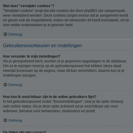
Wat doet "verwijder cookies"?
"Verwijder cookies" zorgt dat alle cookies die door phpBB3 zijn aangemaakt,
weer verwijderd worden. Deze cookies zorgen ervoor dat je aangemeld wordt
en geven ook de mogelijkheid, indien de beheerder dit heeft inschakeld, om te
zien welke onderwerpen je al gelezen hebt.
Omhoog
Gebruikersvoorkeuren en instellingen
Hoe verander ik mijn instellingen?
Als je geregistreerd bent, worden al je gegevens opgeslagen in de database.
Om ze te wijzigen moet je op de
gebruikerspaneel
link klikken (deze staat
meestal bovenaan op de pagina, maar dit kan verschillen), daarna kun je je
instellingen wijzigen.
Omhoog
Hoe kan ik onzichtbaar zijn in de online gebruikers lijst?
In het gebruikerspaneel onder "foruminstellingen", vind je de optie
Verberg
mijn online status
. Als je deze optie activeert zul je onzichtbaar zijn voor
iedereen, behalve voor beheerders, moderators en jezelf.
Omhoog
De tijden zijn niet correct!