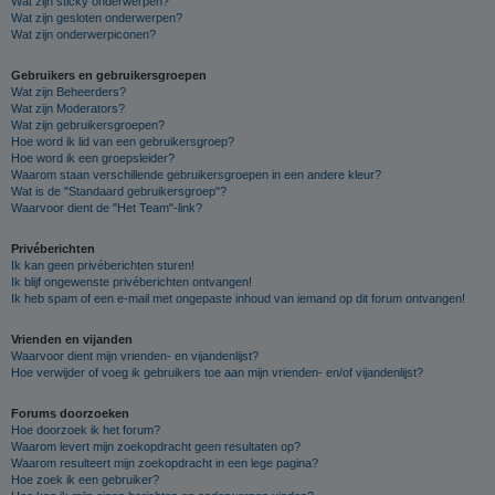
Wat zijn sticky onderwerpen?
Wat zijn gesloten onderwerpen?
Wat zijn onderwerpiconen?
Gebruikers en gebruikersgroepen
Wat zijn Beheerders?
Wat zijn Moderators?
Wat zijn gebruikersgroepen?
Hoe word ik lid van een gebruikersgroep?
Hoe word ik een groepsleider?
Waarom staan verschillende gebruikersgroepen in een andere kleur?
Wat is de "Standaard gebruikersgroep"?
Waarvoor dient de "Het Team"-link?
Privéberichten
Ik kan geen privéberichten sturen!
Ik blijf ongewenste privéberichten ontvangen!
Ik heb spam of een e-mail met ongepaste inhoud van iemand op dit forum ontvangen!
Vrienden en vijanden
Waarvoor dient mijn vrienden- en vijandenlijst?
Hoe verwijder of voeg ik gebruikers toe aan mijn vrienden- en/of vijandenlijst?
Forums doorzoeken
Hoe doorzoek ik het forum?
Waarom levert mijn zoekopdracht geen resultaten op?
Waarom resulteert mijn zoekopdracht in een lege pagina?
Hoe zoek ik een gebruiker?