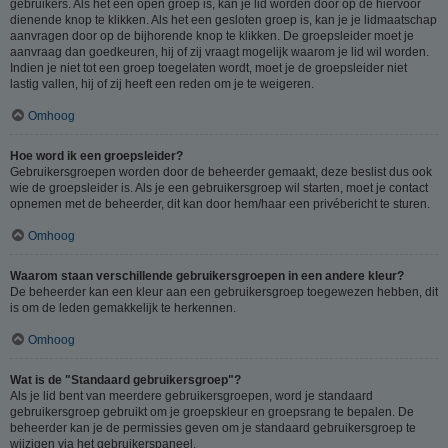
gebruikers. Als het een open groep is, kan je lid worden door op de hiervoor
dienende knop te klikken. Als het een gesloten groep is, kan je je lidmaatschap
aanvragen door op de bijhorende knop te klikken. De groepsleider moet je
aanvraag dan goedkeuren, hij of zij vraagt mogelijk waarom je lid wil worden.
Indien je niet tot een groep toegelaten wordt, moet je de groepsleider niet
lastig vallen, hij of zij heeft een reden om je te weigeren.
Omhoog
Hoe word ik een groepsleider?
Gebruikersgroepen worden door de beheerder gemaakt, deze beslist dus ook
wie de groepsleider is. Als je een gebruikersgroep wil starten, moet je contact
opnemen met de beheerder, dit kan door hem/haar een privébericht te sturen.
Omhoog
Waarom staan verschillende gebruikersgroepen in een andere kleur?
De beheerder kan een kleur aan een gebruikersgroep toegewezen hebben, dit
is om de leden gemakkelijk te herkennen.
Omhoog
Wat is de "Standaard gebruikersgroep"?
Als je lid bent van meerdere gebruikersgroepen, word je standaard
gebruikersgroep gebruikt om je groepskleur en groepsrang te bepalen. De
beheerder kan je de permissies geven om je standaard gebruikersgroep te
wijzigen via het gebruikerspaneel.