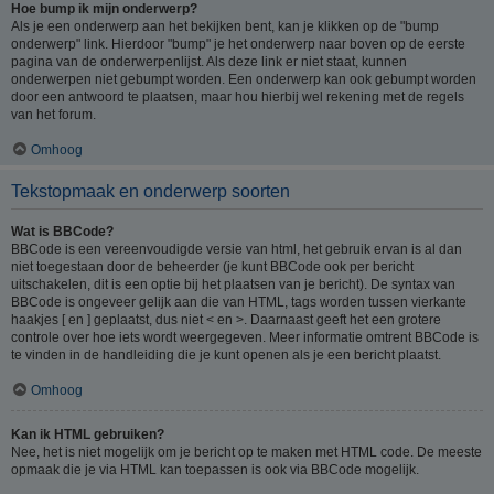
Hoe bump ik mijn onderwerp?
Als je een onderwerp aan het bekijken bent, kan je klikken op de "bump
onderwerp" link. Hierdoor "bump" je het onderwerp naar boven op de eerste
pagina van de onderwerpenlijst. Als deze link er niet staat, kunnen
onderwerpen niet gebumpt worden. Een onderwerp kan ook gebumpt worden
door een antwoord te plaatsen, maar hou hierbij wel rekening met de regels
van het forum.
Omhoog
Tekstopmaak en onderwerp soorten
Wat is BBCode?
BBCode is een vereenvoudigde versie van html, het gebruik ervan is al dan
niet toegestaan door de beheerder (je kunt BBCode ook per bericht
uitschakelen, dit is een optie bij het plaatsen van je bericht). De syntax van
BBCode is ongeveer gelijk aan die van HTML, tags worden tussen vierkante
haakjes [ en ] geplaatst, dus niet < en >. Daarnaast geeft het een grotere
controle over hoe iets wordt weergegeven. Meer informatie omtrent BBCode is
te vinden in de handleiding die je kunt openen als je een bericht plaatst.
Omhoog
Kan ik HTML gebruiken?
Nee, het is niet mogelijk om je bericht op te maken met HTML code. De meeste
opmaak die je via HTML kan toepassen is ook via BBCode mogelijk.