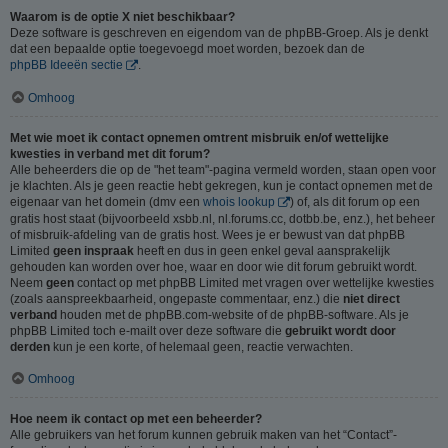
Waarom is de optie X niet beschikbaar?
Deze software is geschreven en eigendom van de phpBB-Groep. Als je denkt
dat een bepaalde optie toegevoegd moet worden, bezoek dan de
phpBB Ideeën sectie
.
Omhoog
Met wie moet ik contact opnemen omtrent misbruik en/of wettelijke
kwesties in verband met dit forum?
Alle beheerders die op de "het team"-pagina vermeld worden, staan open voor
je klachten. Als je geen reactie hebt gekregen, kun je contact opnemen met de
eigenaar van het domein (dmv een
whois lookup
) of, als dit forum op een
gratis host staat (bijvoorbeeld xsbb.nl, nl.forums.cc, dotbb.be, enz.), het beheer
of misbruik-afdeling van de gratis host. Wees je er bewust van dat phpBB
Limited
geen inspraak
heeft en dus in geen enkel geval aansprakelijk
gehouden kan worden over hoe, waar en door wie dit forum gebruikt wordt.
Neem
geen
contact op met phpBB Limited met vragen over wettelijke kwesties
(zoals aanspreekbaarheid, ongepaste commentaar, enz.) die
niet direct
verband
houden met de phpBB.com-website of de phpBB-software. Als je
phpBB Limited toch e-mailt over deze software die
gebruikt wordt door
derden
kun je een korte, of helemaal geen, reactie verwachten.
Omhoog
Hoe neem ik contact op met een beheerder?
Alle gebruikers van het forum kunnen gebruik maken van het “Contact”-