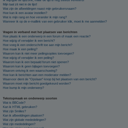
Mijn taal zit niet in de lijst!
Wat zijn de afbeeldingen naast mijn gebruikersnaam?
Hoe kan ik een avatar instellen?
Wat is mijn rang en hoe verander ik mijn rang?
Wanneer ik op de e-maillink van een gebruiker klik, moet ik me aanmelden?
Vragen in verband met het plaatsen van berichten
Hoe plaats ik een onderwerp in een forum of maak een reactie?
Hoe wijzig of verwijder ik een bericht?
Hoe voeg ik een onderschrift toe aan mijn bericht?
Hoe maak ik een peiling?
Waarom kan ik niet meer peilingsopties toevoegen?
Hoe wijzig of verwijder ik een peiling?
Waarom kan ik een bepaald forum niet openen?
Waarom kan ik geen bijlagen toevoegen?
Waarom ontving ik een waarschuwing?
Hoe kan ik berichten aan een moderator melden?
Waarvoor dient de "Opslaan"-knop bij het plaatsen van een bericht?
Waarom moet mijn bericht goedgekeurd worden?
Hoe bump ik mijn onderwerp?
Tekstopmaak en onderwerp soorten
Wat is BBCode?
Kan ik HTML gebruiken?
Wat zijn Smilies?
Kan ik afbeeldingen plaatsen?
Wat zijn globale mededelingen?
Wat zijn mededelingen?