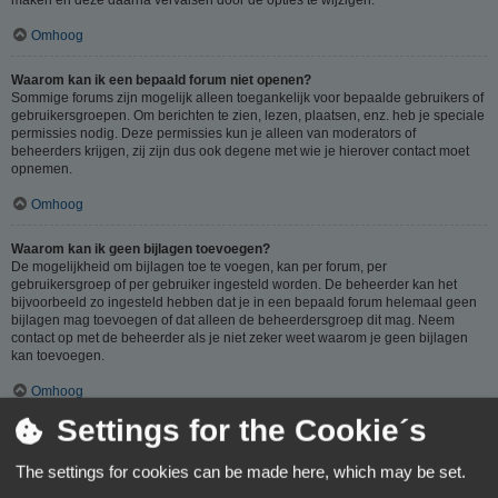
Omhoog
Waarom kan ik een bepaald forum niet openen?
Sommige forums zijn mogelijk alleen toegankelijk voor bepaalde gebruikers of
gebruikersgroepen. Om berichten te zien, lezen, plaatsen, enz. heb je speciale
permissies nodig. Deze permissies kun je alleen van moderators of
beheerders krijgen, zij zijn dus ook degene met wie je hierover contact moet
opnemen.
Omhoog
Waarom kan ik geen bijlagen toevoegen?
De mogelijkheid om bijlagen toe te voegen, kan per forum, per
gebruikersgroep of per gebruiker ingesteld worden. De beheerder kan het
bijvoorbeeld zo ingesteld hebben dat je in een bepaald forum helemaal geen
bijlagen mag toevoegen of dat alleen de beheerdersgroep dit mag. Neem
contact op met de beheerder als je niet zeker weet waarom je geen bijlagen
kan toevoegen.
Omhoog
Settings for the Cookie´s
Waarom ontving ik een waarschuwing?
Op ieder forum gelden specifieke regels, als je één van deze regels (volgens
The settings for cookies can be made here, which may be set.
de beheerder) overtreedt, kun je een waarschuwing ontvangen. Het sturen van
een waarschuwing naar je is een beslissing van de beheerder, phpBB Limited