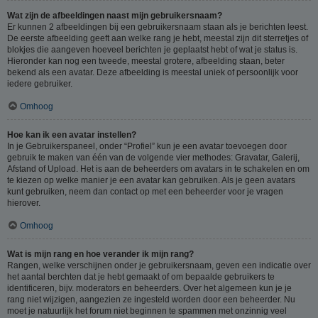
Wat zijn de afbeeldingen naast mijn gebruikersnaam?
Er kunnen 2 afbeeldingen bij een gebruikersnaam staan als je berichten leest.
De eerste afbeelding geeft aan welke rang je hebt, meestal zijn dit sterretjes of
blokjes die aangeven hoeveel berichten je geplaatst hebt of wat je status is.
Hieronder kan nog een tweede, meestal grotere, afbeelding staan, beter
bekend als een avatar. Deze afbeelding is meestal uniek of persoonlijk voor
iedere gebruiker.
Omhoog
Hoe kan ik een avatar instellen?
In je Gebruikerspaneel, onder “Profiel” kun je een avatar toevoegen door
gebruik te maken van één van de volgende vier methodes: Gravatar, Galerij,
Afstand of Upload. Het is aan de beheerders om avatars in te schakelen en om
te kiezen op welke manier je een avatar kan gebruiken. Als je geen avatars
kunt gebruiken, neem dan contact op met een beheerder voor je vragen
hierover.
Omhoog
Wat is mijn rang en hoe verander ik mijn rang?
Rangen, welke verschijnen onder je gebruikersnaam, geven een indicatie over
het aantal berchten dat je hebt gemaakt of om bepaalde gebruikers te
identificeren, bijv. moderators en beheerders. Over het algemeen kun je je
rang niet wijzigen, aangezien ze ingesteld worden door een beheerder. Nu
moet je natuurlijk het forum niet beginnen te spammen met onzinnig veel