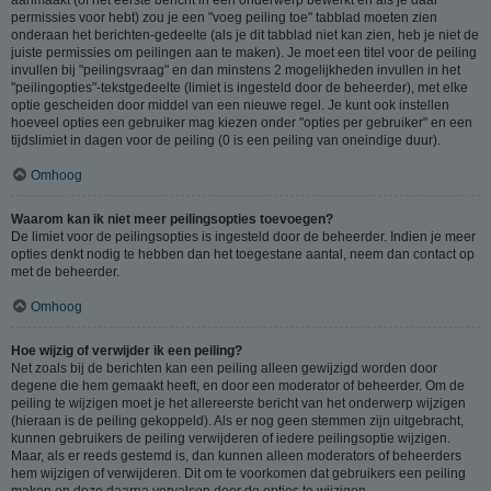
permissies voor hebt) zou je een "voeg peiling toe" tabblad moeten zien
onderaan het berichten-gedeelte (als je dit tabblad niet kan zien, heb je niet de
juiste permissies om peilingen aan te maken). Je moet een titel voor de peiling
invullen bij "peilingsvraag" en dan minstens 2 mogelijkheden invullen in het
"peilingopties"-tekstgedeelte (limiet is ingesteld door de beheerder), met elke
optie gescheiden door middel van een nieuwe regel. Je kunt ook instellen
hoeveel opties een gebruiker mag kiezen onder "opties per gebruiker" en een
tijdslimiet in dagen voor de peiling (0 is een peiling van oneindige duur).
Omhoog
Waarom kan ik niet meer peilingsopties toevoegen?
De limiet voor de peilingsopties is ingesteld door de beheerder. Indien je meer
opties denkt nodig te hebben dan het toegestane aantal, neem dan contact op
met de beheerder.
Omhoog
Hoe wijzig of verwijder ik een peiling?
Net zoals bij de berichten kan een peiling alleen gewijzigd worden door
degene die hem gemaakt heeft, en door een moderator of beheerder. Om de
peiling te wijzigen moet je het allereerste bericht van het onderwerp wijzigen
(hieraan is de peiling gekoppeld). Als er nog geen stemmen zijn uitgebracht,
kunnen gebruikers de peiling verwijderen of iedere peilingsoptie wijzigen.
Maar, als er reeds gestemd is, dan kunnen alleen moderators of beheerders
hem wijzigen of verwijderen. Dit om te voorkomen dat gebruikers een peiling
maken en deze daarna vervalsen door de opties te wijzigen.