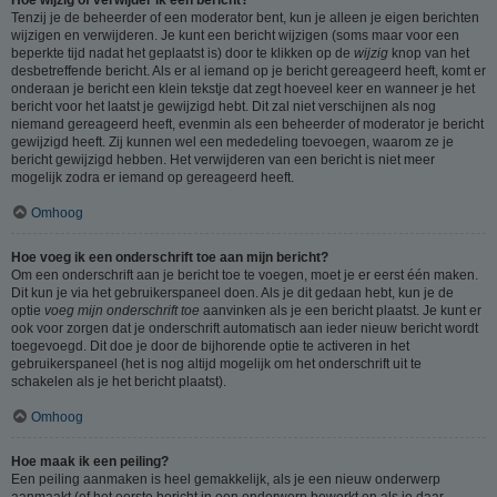
Tenzij je de beheerder of een moderator bent, kun je alleen je eigen berichten
wijzigen en verwijderen. Je kunt een bericht wijzigen (soms maar voor een
beperkte tijd nadat het geplaatst is) door te klikken op de
wijzig
knop van het
desbetreffende bericht. Als er al iemand op je bericht gereageerd heeft, komt er
onderaan je bericht een klein tekstje dat zegt hoeveel keer en wanneer je het
bericht voor het laatst je gewijzigd hebt. Dit zal niet verschijnen als nog
niemand gereageerd heeft, evenmin als een beheerder of moderator je bericht
gewijzigd heeft. Zij kunnen wel een mededeling toevoegen, waarom ze je
bericht gewijzigd hebben. Het verwijderen van een bericht is niet meer
mogelijk zodra er iemand op gereageerd heeft.
Omhoog
Hoe voeg ik een onderschrift toe aan mijn bericht?
Om een onderschrift aan je bericht toe te voegen, moet je er eerst één maken.
Dit kun je via het gebruikerspaneel doen. Als je dit gedaan hebt, kun je de
optie
voeg mijn onderschrift toe
aanvinken als je een bericht plaatst. Je kunt er
ook voor zorgen dat je onderschrift automatisch aan ieder nieuw bericht wordt
toegevoegd. Dit doe je door de bijhorende optie te activeren in het
gebruikerspaneel (het is nog altijd mogelijk om het onderschrift uit te
schakelen als je het bericht plaatst).
Omhoog
Hoe maak ik een peiling?
Een peiling aanmaken is heel gemakkelijk, als je een nieuw onderwerp
aanmaakt (of het eerste bericht in een onderwerp bewerkt en als je daar