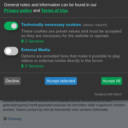
heeft hier dus in geen geval iets mee te maken.
General notes and information can be found in our
Privacy policy
and
Terms of Use
.
Omhoog
Hoe kan ik berichten aan een moderator melden?
Technically necessary cookies
(always required)
Als de beheerder het toelaat, kun je op de hiervoor dienende knop klikken bij
These cookies are preset values and must be accepted
het bericht. Als je hierop geklikt hebt, moet je een paar verplichte stappen
as they are necessary for the website to operate.
volgen om de melding te versturen.
2
Services
Omhoog
External Media
Options are provided here that make it possible to play
Waarvoor dient de "Opslaan"-knop bij het plaatsen van een bericht?
videos or external media directly in the forum.
Hiermee kun je berichten opslaan om ze dan later af te werken en te plaatsen.
3
Services
Een opgeslagen bericht kun je, via de bijhorende optie, in het
gebruikerspaneel weer laden.
Omhoog
Decline
Accept selected
Accept All
Waarom moet mijn bericht goedgekeurd worden?
Realized with Klaro!
De beheerder kan beslist hebben dat geplaatste berichten eerst nagekeken
moeten worden. Het is tevens ook mogelijk dat de beheerder je in een
gebruikersgroep heeft geplaatst waarvan de berichten altijd nagelezen moeten
worden. Neem contact op met de beheerder voor verdere informatie.
Omhoog