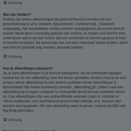
Omhoog
Wat zijn Smilies?
Smilies zijn kleine afbeeldingen die gebruikt kunnen worden om een
gevoelstoestand uit te drukken, bijvoorbeeld :) betekent blij, :( betekent
ongelukkig. Alle beschikbare smilies worden weergegeven als je een bericht
plaatst. Maak geen overdadig gebruik van smilies, ze maken een bericht snel
onleesbaar wat er toe kan leiden dat een moderator je bericht aanpast of heel
je bericht verwijdert. De beheerder kan ook een maximaal aantal smilies, dat in
een bericht gebruikt mag worden, bepaald hebben.
Omhoog
Kan ik afbeeldingen plaatsen?
Ja, je kunt afbeeldingen in je bericht weergeven. Als de beheerder bijlagen
toelaat kun je een afbeelding naar het forum uploaden. Anders moet je er voor
zorgen dat de afbeelding op een andere publieke server beschikbaar is,
bijvoorbeeld http://www.voorbeeld.com/mijn_afbeelding.gif. Linken naar een
afbeelding op je eigen computer is onmogelijk (tenzij het een publieke server
is). Ook afbeeldingen die een authentificatie vereisen zoals in: Hotmail of
Yahoo mailboxen, een wachtwoord beschermde website, enz. kunnen niet
worden weergegeven. Om een afbeelding weer te geven, moet je de BBCode
tag [img] gebruiken.
Omhoog