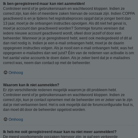
Ik ben geregistreerd maar kan niet aanmelden!
Controleer eerst of je gebruikersnaam en wachtwoord kloppen. Indien ze
correct zijn, kan één of meerdere zaken hiervan de oorzaak zijn. Indien COPPA
geactiveerd is en je tijdens het registratieproces opgaf dat je jonger bent dan
13 jaar, moet je de ontvangen instructies opvolgen. Als dit niet het geval is,
moet je account dan geactiveerd worden? Sommige forums vereisen dat
iedere nieuwe account geactiveerd wordt, ofwel door jezelf of door een
beheerder. Wanneer je je geregistreerd hebt, werd ook medegedeeld of dit al
dan niet nodig is. Indien je een e-mail ontvangen hebt, moet je de daarin
opgegeven instructies volgen. Als je nooit een e-mail ontvangen hebt, was het
opgegeven e-mailadres dan wel juist? Één van de redenen van activatie is om
het aantal valse accounts te doen dalen. Als je zeker bent dat je e-mailadres
correct was, neem dan contact op met de beheerder.
Omhoog
Waarom kan ik niet aanmelden?
Er zijn verschillende redenen mogelijk waarom je dit probleem hebt.
Controleer eerst of je gebruikersnaam en wachtwoord kloppen. Indien ze
correct zijn, kun je contact opnemen met de beheerder om er zeker van te zijn
dat je niet verbannen bent. Het is ook mogelijk dat de forumconfiguratie fout is,
dan moet dit door de beheerder opgelost worden.
Omhoog
Ik heb me ooit geregistreerd maar kan nu niet meer aanmelden!?
De meest voorkomende oorzaken hiervoor zijn: je gaf een verkeerde