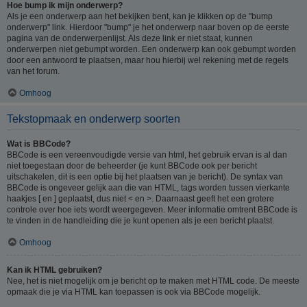
Hoe bump ik mijn onderwerp?
Als je een onderwerp aan het bekijken bent, kan je klikken op de "bump
onderwerp" link. Hierdoor "bump" je het onderwerp naar boven op de eerste
pagina van de onderwerpenlijst. Als deze link er niet staat, kunnen
onderwerpen niet gebumpt worden. Een onderwerp kan ook gebumpt worden
door een antwoord te plaatsen, maar hou hierbij wel rekening met de regels
van het forum.
Omhoog
Tekstopmaak en onderwerp soorten
Wat is BBCode?
BBCode is een vereenvoudigde versie van html, het gebruik ervan is al dan
niet toegestaan door de beheerder (je kunt BBCode ook per bericht
uitschakelen, dit is een optie bij het plaatsen van je bericht). De syntax van
BBCode is ongeveer gelijk aan die van HTML, tags worden tussen vierkante
haakjes [ en ] geplaatst, dus niet < en >. Daarnaast geeft het een grotere
controle over hoe iets wordt weergegeven. Meer informatie omtrent BBCode is
te vinden in de handleiding die je kunt openen als je een bericht plaatst.
Omhoog
Kan ik HTML gebruiken?
Nee, het is niet mogelijk om je bericht op te maken met HTML code. De meeste
opmaak die je via HTML kan toepassen is ook via BBCode mogelijk.