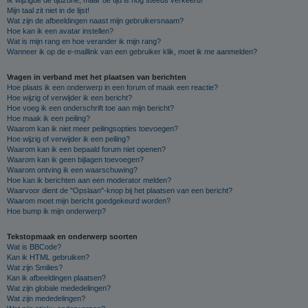
Mijn taal zit niet in de lijst!
Wat zijn de afbeeldingen naast mijn gebruikersnaam?
Hoe kan ik een avatar instellen?
Wat is mijn rang en hoe verander ik mijn rang?
Wanneer ik op de e-maillink van een gebruiker klik, moet ik me aanmelden?
Vragen in verband met het plaatsen van berichten
Hoe plaats ik een onderwerp in een forum of maak een reactie?
Hoe wijzig of verwijder ik een bericht?
Hoe voeg ik een onderschrift toe aan mijn bericht?
Hoe maak ik een peiling?
Waarom kan ik niet meer peilingsopties toevoegen?
Hoe wijzig of verwijder ik een peiling?
Waarom kan ik een bepaald forum niet openen?
Waarom kan ik geen bijlagen toevoegen?
Waarom ontving ik een waarschuwing?
Hoe kan ik berichten aan een moderator melden?
Waarvoor dient de "Opslaan"-knop bij het plaatsen van een bericht?
Waarom moet mijn bericht goedgekeurd worden?
Hoe bump ik mijn onderwerp?
Tekstopmaak en onderwerp soorten
Wat is BBCode?
Kan ik HTML gebruiken?
Wat zijn Smilies?
Kan ik afbeeldingen plaatsen?
Wat zijn globale mededelingen?
Wat zijn mededelingen?