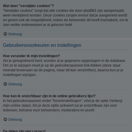
Wat doet "verwijder cookies"?
"Verwijder cookies" zorgt dat alle cookies die door phpBB3 zijn aangemaakt,
weer verwijderd worden. Deze cookies zorgen ervoor dat je aangemeld wordt
en geven ook de mogelijkheid, indien de beheerder dit heeft inschakeld, om te
zien welke onderwerpen je al gelezen hebt.
Omhoog
Gebruikersvoorkeuren en instellingen
Hoe verander ik mijn instellingen?
Als je geregistreerd bent, worden al je gegevens opgeslagen in de database.
Om ze te wijzigen moet je op de
gebruikerspaneel
link klikken (deze staat
meestal bovenaan op de pagina, maar dit kan verschillen), daarna kun je je
instellingen wijzigen.
Omhoog
Hoe kan ik onzichtbaar zijn in de online gebruikers lijst?
In het gebruikerspaneel onder "foruminstellingen", vind je de optie
Verberg
mijn online status
. Als je deze optie activeert zul je onzichtbaar zijn voor
iedereen, behalve voor beheerders, moderators en jezelf.
Omhoog
De tijden zijn niet correct!