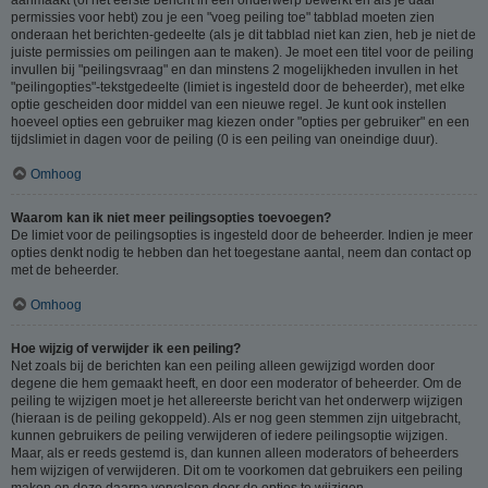
permissies voor hebt) zou je een "voeg peiling toe" tabblad moeten zien
onderaan het berichten-gedeelte (als je dit tabblad niet kan zien, heb je niet de
juiste permissies om peilingen aan te maken). Je moet een titel voor de peiling
invullen bij "peilingsvraag" en dan minstens 2 mogelijkheden invullen in het
"peilingopties"-tekstgedeelte (limiet is ingesteld door de beheerder), met elke
optie gescheiden door middel van een nieuwe regel. Je kunt ook instellen
hoeveel opties een gebruiker mag kiezen onder "opties per gebruiker" en een
tijdslimiet in dagen voor de peiling (0 is een peiling van oneindige duur).
Omhoog
Waarom kan ik niet meer peilingsopties toevoegen?
De limiet voor de peilingsopties is ingesteld door de beheerder. Indien je meer
opties denkt nodig te hebben dan het toegestane aantal, neem dan contact op
met de beheerder.
Omhoog
Hoe wijzig of verwijder ik een peiling?
Net zoals bij de berichten kan een peiling alleen gewijzigd worden door
degene die hem gemaakt heeft, en door een moderator of beheerder. Om de
peiling te wijzigen moet je het allereerste bericht van het onderwerp wijzigen
(hieraan is de peiling gekoppeld). Als er nog geen stemmen zijn uitgebracht,
kunnen gebruikers de peiling verwijderen of iedere peilingsoptie wijzigen.
Maar, als er reeds gestemd is, dan kunnen alleen moderators of beheerders
hem wijzigen of verwijderen. Dit om te voorkomen dat gebruikers een peiling
maken en deze daarna vervalsen door de opties te wijzigen.