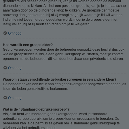
gebruikers. Als het een open groep is, kan je lid worden door op de hiervoor
dienende knop te klikken. Als het een gesloten groep is, kan je je lidmaatschap
aanvragen door op de bijhorende knop te klikken. De groepsleider moet je
aanvraag dan goedkeuren, hij of zij vraagt mogelijk waarom je lid wil worden.
Indien je niet tot een groep toegelaten wordt, moet je de groepsleider niet
lastig vallen, hij of zij heeft een reden om je te weigeren.
Omhoog
Hoe word ik een groepsleider?
Gebruikersgroepen worden door de beheerder gemaakt, deze beslist dus ook
wie de groepsleider is. Als je een gebruikersgroep wil starten, moet je contact
opnemen met de beheerder, dit kan door hem/haar een privébericht te sturen.
Omhoog
Waarom staan verschillende gebruikersgroepen in een andere kleur?
De beheerder kan een kleur aan een gebruikersgroep toegewezen hebben, dit
is om de leden gemakkelijk te herkennen.
Omhoog
Wat is de "Standaard gebruikersgroep"?
Als je lid bent van meerdere gebruikersgroepen, word je standaard
gebruikersgroep gebruikt om je groepskleur en groepsrang te bepalen. De
beheerder kan je de permissies geven om je standaard gebruikersgroep te
wijzigen via het gebruikerspaneel.