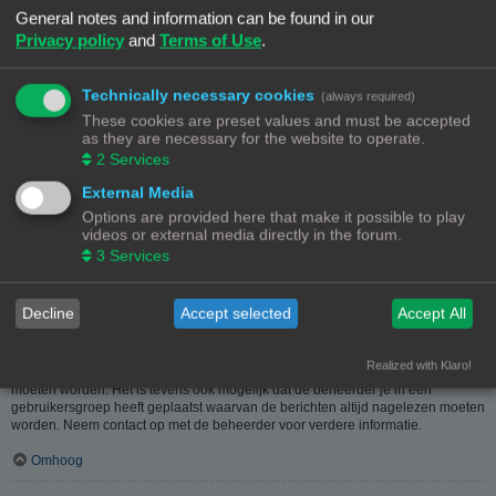
heeft hier dus in geen geval iets mee te maken.
General notes and information can be found in our
Privacy policy
and
Terms of Use
.
Omhoog
Hoe kan ik berichten aan een moderator melden?
Technically necessary cookies
(always required)
Als de beheerder het toelaat, kun je op de hiervoor dienende knop klikken bij
These cookies are preset values and must be accepted
het bericht. Als je hierop geklikt hebt, moet je een paar verplichte stappen
as they are necessary for the website to operate.
volgen om de melding te versturen.
2
Services
Omhoog
External Media
Options are provided here that make it possible to play
Waarvoor dient de "Opslaan"-knop bij het plaatsen van een bericht?
videos or external media directly in the forum.
Hiermee kun je berichten opslaan om ze dan later af te werken en te plaatsen.
3
Services
Een opgeslagen bericht kun je, via de bijhorende optie, in het
gebruikerspaneel weer laden.
Omhoog
Decline
Accept selected
Accept All
Waarom moet mijn bericht goedgekeurd worden?
Realized with Klaro!
De beheerder kan beslist hebben dat geplaatste berichten eerst nagekeken
moeten worden. Het is tevens ook mogelijk dat de beheerder je in een
gebruikersgroep heeft geplaatst waarvan de berichten altijd nagelezen moeten
worden. Neem contact op met de beheerder voor verdere informatie.
Omhoog