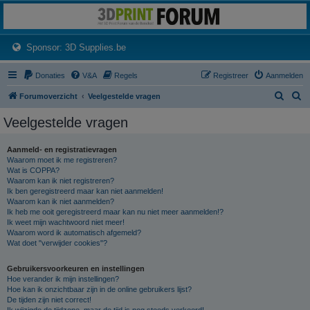
3dprintforum
Het 3D print forum van de Benelux na de sluiting van 3dprintforum.nl
(Opens a new tab)
Sponsor: 3D Supplies.be
Donaties
V&A
Regels
Registreer
Aanmelden
Z
Z
Forumoverzicht
Veelgestelde vragen
o
o
Veelgestelde vragen
e
e
k
k
Aanmeld- en registratievragen
Waarom moet ik me registreren?
Wat is COPPA?
Waarom kan ik niet registreren?
Ik ben geregistreerd maar kan niet aanmelden!
Waarom kan ik niet aanmelden?
Ik heb me ooit geregistreerd maar kan nu niet meer aanmelden!?
Ik weet mijn wachtwoord niet meer!
Waarom word ik automatisch afgemeld?
Wat doet "verwijder cookies"?
Gebruikersvoorkeuren en instellingen
Hoe verander ik mijn instellingen?
Hoe kan ik onzichtbaar zijn in de online gebruikers lijst?
De tijden zijn niet correct!
Ik wijzigde de tijdzone, maar de tijd is nog steeds verkeerd!