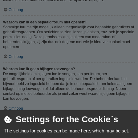
Omhoog
Waarom kan ik een bepaald forum niet openen?
Sommige forums zijn mogelijk alleen toegankelijk voor bepaalde gebruikers of
gebruikersgroepen. Om berichten te zien, lezen, plaatsen, enz. heb je speciale
permissies nodig. Deze permissies kun je alleen van moderators of
beheerders krijgen, zij zijn dus ook degene met wie je hierover contact moet
opnemen.
Omhoog
Waarom kan ik geen bijlagen toevoegen?
De mogelijkheid om bijlagen toe te voegen, kan per forum, per
gebruikersgroep of per gebruiker ingesteld worden. De beheerder kan het
bijvoorbeeld zo ingesteld hebben dat je in een bepaald forum helemaal geen
bijlagen mag toevoegen of dat alleen de beheerdersgroep dit mag. Neem
contact op met de beheerder als je niet zeker weet waarom je geen bijlagen
kan toevoegen.
Omhoog
Settings for the Cookie´s
Waarom ontving ik een waarschuwing?
Op ieder forum gelden specifieke regels, als je één van deze regels (volgens
The settings for cookies can be made here, which may be set.
de beheerder) overtreedt, kun je een waarschuwing ontvangen. Het sturen van
een waarschuwing naar je is een beslissing van de beheerder, phpBB Limited