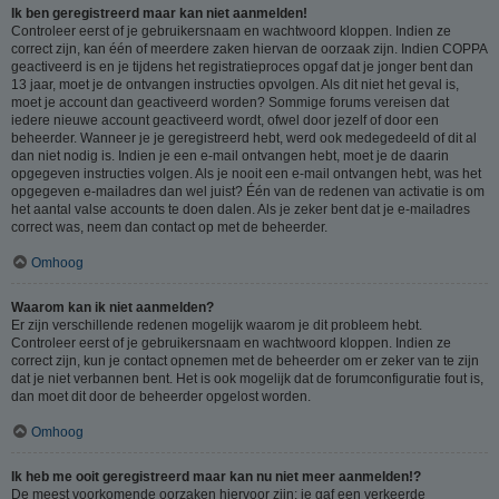
Ik ben geregistreerd maar kan niet aanmelden!
Controleer eerst of je gebruikersnaam en wachtwoord kloppen. Indien ze
correct zijn, kan één of meerdere zaken hiervan de oorzaak zijn. Indien COPPA
geactiveerd is en je tijdens het registratieproces opgaf dat je jonger bent dan
13 jaar, moet je de ontvangen instructies opvolgen. Als dit niet het geval is,
moet je account dan geactiveerd worden? Sommige forums vereisen dat
iedere nieuwe account geactiveerd wordt, ofwel door jezelf of door een
beheerder. Wanneer je je geregistreerd hebt, werd ook medegedeeld of dit al
dan niet nodig is. Indien je een e-mail ontvangen hebt, moet je de daarin
opgegeven instructies volgen. Als je nooit een e-mail ontvangen hebt, was het
opgegeven e-mailadres dan wel juist? Één van de redenen van activatie is om
het aantal valse accounts te doen dalen. Als je zeker bent dat je e-mailadres
correct was, neem dan contact op met de beheerder.
Omhoog
Waarom kan ik niet aanmelden?
Er zijn verschillende redenen mogelijk waarom je dit probleem hebt.
Controleer eerst of je gebruikersnaam en wachtwoord kloppen. Indien ze
correct zijn, kun je contact opnemen met de beheerder om er zeker van te zijn
dat je niet verbannen bent. Het is ook mogelijk dat de forumconfiguratie fout is,
dan moet dit door de beheerder opgelost worden.
Omhoog
Ik heb me ooit geregistreerd maar kan nu niet meer aanmelden!?
De meest voorkomende oorzaken hiervoor zijn: je gaf een verkeerde