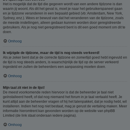
Het is mogelijk dat de tijd die gegeven wordt van een andere tijdzone is dan
waarin jij woont. Als dit het geval is, moet je naar het gebruikerspaneel gaan
en je tijdzone veranderen in een bepaald gebied (vb: Amsterdam, New York,
Sydney, enz.). Wees er bewust van dat het veranderen van de tijdzone, zoals
de meeste instellingen, alleen gedaan kunnen worden door geregistreerde
gebruikers. Als je nog niet geregistreerd bent is dit een goed moment om dit te
doen.
Omhoog
Ik wijzigde de tijdzone, maar de tijd is nog steeds verkeerd!
Als je zeker bent dat je de correcte tijdzone en zomertijd goed hebt ingevuld en
de tijd is nog steeds anders, is waarschijnlijk de tijd op de server verkeerd
ingesteld en zullen de beheerders een aanpassing moeten doen.
Omhoog
Mijn taal zit niet in de lijst!
De meest voorkomende reden hiervoor is dat de beheerder je taal niet
geïnstalleerd heeft, of dat nog niemand het forum in je taal vertaald heeft. Je
kunt altijd aan de beheerder vragen of hij het talenpakket, dat je nodig hebt, wil
installeren. Indien het nog niet bestaat, mag je gerust de vertaling maken. Meer
informatie hieromtrent kan gevonden worden op de website van phpBB
Limited (de link staat onderaan iedere pagina).
Omhoog