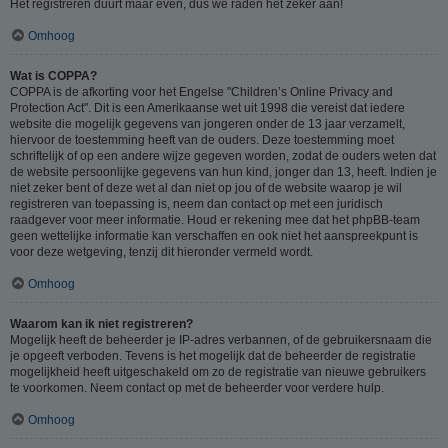
Het registreren duurt maar even, dus we raden het zeker aan!
Omhoog
Wat is COPPA?
COPPA is de afkorting voor het Engelse "Children’s Online Privacy and
Protection Act". Dit is een Amerikaanse wet uit 1998 die vereist dat iedere
website die mogelijk gegevens van jongeren onder de 13 jaar verzamelt,
hiervoor de toestemming heeft van de ouders. Deze toestemming moet
schriftelijk of op een andere wijze gegeven worden, zodat de ouders weten dat
de website persoonlijke gegevens van hun kind, jonger dan 13, heeft. Indien je
niet zeker bent of deze wet al dan niet op jou of de website waarop je wil
registreren van toepassing is, neem dan contact op met een juridisch
raadgever voor meer informatie. Houd er rekening mee dat het phpBB-team
geen wettelijke informatie kan verschaffen en ook niet het aanspreekpunt is
voor deze wetgeving, tenzij dit hieronder vermeld wordt.
Omhoog
Waarom kan ik niet registreren?
Mogelijk heeft de beheerder je IP-adres verbannen, of de gebruikersnaam die
je opgeeft verboden. Tevens is het mogelijk dat de beheerder de registratie
mogelijkheid heeft uitgeschakeld om zo de registratie van nieuwe gebruikers
te voorkomen. Neem contact op met de beheerder voor verdere hulp.
Omhoog