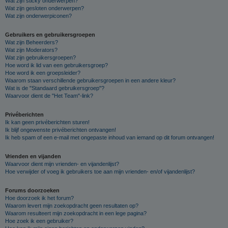
Wat zijn sticky onderwerpen?
Wat zijn gesloten onderwerpen?
Wat zijn onderwerpiconen?
Gebruikers en gebruikersgroepen
Wat zijn Beheerders?
Wat zijn Moderators?
Wat zijn gebruikersgroepen?
Hoe word ik lid van een gebruikersgroep?
Hoe word ik een groepsleider?
Waarom staan verschillende gebruikersgroepen in een andere kleur?
Wat is de "Standaard gebruikersgroep"?
Waarvoor dient de "Het Team"-link?
Privéberichten
Ik kan geen privéberichten sturen!
Ik blijf ongewenste privéberichten ontvangen!
Ik heb spam of een e-mail met ongepaste inhoud van iemand op dit forum ontvangen!
Vrienden en vijanden
Waarvoor dient mijn vrienden- en vijandenlijst?
Hoe verwijder of voeg ik gebruikers toe aan mijn vrienden- en/of vijandenlijst?
Forums doorzoeken
Hoe doorzoek ik het forum?
Waarom levert mijn zoekopdracht geen resultaten op?
Waarom resulteert mijn zoekopdracht in een lege pagina?
Hoe zoek ik een gebruiker?