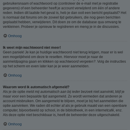
gebruikersnaam of wachtwoord op (controleer de e-mail met je registratie
gegevens) of een beheerder heeft je account verwijderd om één of andere
reden. Indien dit laatste het geval is, heb je dan ooit een bericht geplaatst? Het
is normaal dat forums om de zoveel tijd gebruikers, die nog geen berichten
geplaatst hebben, verwijderen. Dit doen ze om de database qua omvang te
verkleinen. Probeer je opnieuw te registreren en meng je in de discussies.
Omhoog
Ik weet mijn wachtwoord niet meer!
Geen paniek! Je kan je huidige wachtwoord niet terug krijgen, maar er is wel
een mogelijkheid om deze te resetten. Hiervoor moet je naar de
aanmeldpagina gaan en klikken op
wachtwoord vergeten?
. Volg de instructies
op het scherm en even later kan je je weer aanmelden.
Omhoog
Waarom word ik automatisch afgemeld?
Als je de optie
meld mij automatisch aan bij ieder bezoek
niet aanvinkt, blijf je
maar voor een bepaalde tijd aangemeld. Zo wordt vermeden dat anderen je
account misbruiken. Om aangemeld te blijven, moet je bij het aanmelden die
optie aanvinken. We raden dit echter af als je gebruik maakt van een openbare
computer, bijvoorbeeld op school, in de bibliotheek, in een internetcafé, enz.
Als deze optie niet beschikbaar is, heeft de beheerder deze uitgeschakeld.
Omhoog