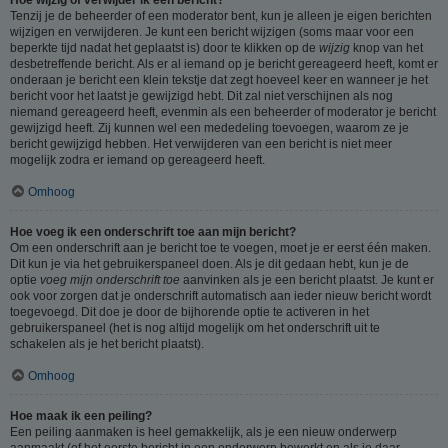
Tenzij je de beheerder of een moderator bent, kun je alleen je eigen berichten
wijzigen en verwijderen. Je kunt een bericht wijzigen (soms maar voor een
beperkte tijd nadat het geplaatst is) door te klikken op de
wijzig
knop van het
desbetreffende bericht. Als er al iemand op je bericht gereageerd heeft, komt er
onderaan je bericht een klein tekstje dat zegt hoeveel keer en wanneer je het
bericht voor het laatst je gewijzigd hebt. Dit zal niet verschijnen als nog
niemand gereageerd heeft, evenmin als een beheerder of moderator je bericht
gewijzigd heeft. Zij kunnen wel een mededeling toevoegen, waarom ze je
bericht gewijzigd hebben. Het verwijderen van een bericht is niet meer
mogelijk zodra er iemand op gereageerd heeft.
Omhoog
Hoe voeg ik een onderschrift toe aan mijn bericht?
Om een onderschrift aan je bericht toe te voegen, moet je er eerst één maken.
Dit kun je via het gebruikerspaneel doen. Als je dit gedaan hebt, kun je de
optie
voeg mijn onderschrift toe
aanvinken als je een bericht plaatst. Je kunt er
ook voor zorgen dat je onderschrift automatisch aan ieder nieuw bericht wordt
toegevoegd. Dit doe je door de bijhorende optie te activeren in het
gebruikerspaneel (het is nog altijd mogelijk om het onderschrift uit te
schakelen als je het bericht plaatst).
Omhoog
Hoe maak ik een peiling?
Een peiling aanmaken is heel gemakkelijk, als je een nieuw onderwerp
aanmaakt (of het eerste bericht in een onderwerp bewerkt en als je daar