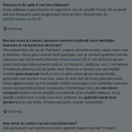
Waarom is de optie X niet beschikbaar?
Deze software is geschreven en eigendom van de phpBB-Groep. Als je denkt
dat een bepaalde optie toegevoegd moet worden, bezoek dan de
phpBB Ideeën sectie
.
Omhoog
Met wie moet ik contact opnemen omtrent misbruik en/of wettelijke
kwesties in verband met dit forum?
Alle beheerders die op de "het team"-pagina vermeld worden, staan open voor
je klachten. Als je geen reactie hebt gekregen, kun je contact opnemen met de
eigenaar van het domein (dmv een
whois lookup
) of, als dit forum op een
gratis host staat (bijvoorbeeld xsbb.nl, nl.forums.cc, dotbb.be, enz.), het beheer
of misbruik-afdeling van de gratis host. Wees je er bewust van dat phpBB
Limited
geen inspraak
heeft en dus in geen enkel geval aansprakelijk
gehouden kan worden over hoe, waar en door wie dit forum gebruikt wordt.
Neem
geen
contact op met phpBB Limited met vragen over wettelijke kwesties
(zoals aanspreekbaarheid, ongepaste commentaar, enz.) die
niet direct
verband
houden met de phpBB.com-website of de phpBB-software. Als je
phpBB Limited toch e-mailt over deze software die
gebruikt wordt door
derden
kun je een korte, of helemaal geen, reactie verwachten.
Omhoog
Hoe neem ik contact op met een beheerder?
Alle gebruikers van het forum kunnen gebruik maken van het “Contact”-