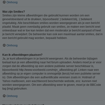
Omhoog
Wat zijn Smilies?
Smilies zijn kleine afbeeldingen die gebruikt kunnen worden om een
gevoelstoestand uit te drukken, bijvoorbeeld :) betekent blij, :( betekent
ongelukkig. Alle beschikbare smilies worden weergegeven als je een bericht
plaatst. Maak geen overdadig gebruik van smilies, ze maken een bericht snel
onleesbaar wat er toe kan leiden dat een moderator je bericht aanpast of heel
je bericht verwijdert. De beheerder kan ook een maximaal aantal smilies, dat in
een bericht gebruikt mag worden, bepaald hebben.
Omhoog
Kan ik afbeeldingen plaatsen?
Ja, je kunt afbeeldingen in je bericht weergeven. Als de beheerder bijlagen
toelaat kun je een afbeelding naar het forum uploaden. Anders moet je er voor
zorgen dat de afbeelding op een andere publieke server beschikbaar is,
bijvoorbeeld http://www.voorbeeld.com/mijn_afbeelding.gif. Linken naar een
afbeelding op je eigen computer is onmogelijk (tenzij het een publieke server
is). Ook afbeeldingen die een authentificatie vereisen zoals in: Hotmail of
Yahoo mailboxen, een wachtwoord beschermde website, enz. kunnen niet
worden weergegeven. Om een afbeelding weer te geven, moet je de BBCode
tag [img] gebruiken.
Omhoog