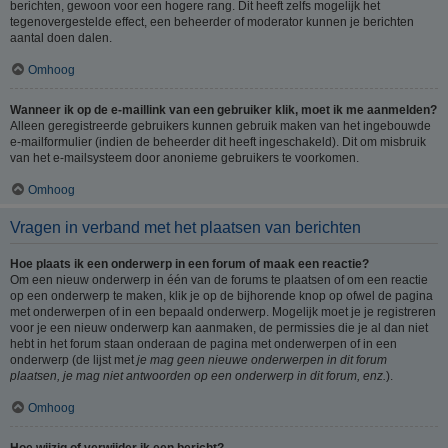
berichten, gewoon voor een hogere rang. Dit heeft zelfs mogelijk het
tegenovergestelde effect, een beheerder of moderator kunnen je berichten
aantal doen dalen.
Omhoog
Wanneer ik op de e-maillink van een gebruiker klik, moet ik me aanmelden?
Alleen geregistreerde gebruikers kunnen gebruik maken van het ingebouwde
e-mailformulier (indien de beheerder dit heeft ingeschakeld). Dit om misbruik
van het e-mailsysteem door anonieme gebruikers te voorkomen.
Omhoog
Vragen in verband met het plaatsen van berichten
Hoe plaats ik een onderwerp in een forum of maak een reactie?
Om een nieuw onderwerp in één van de forums te plaatsen of om een reactie
op een onderwerp te maken, klik je op de bijhorende knop op ofwel de pagina
met onderwerpen of in een bepaald onderwerp. Mogelijk moet je je registreren
voor je een nieuw onderwerp kan aanmaken, de permissies die je al dan niet
hebt in het forum staan onderaan de pagina met onderwerpen of in een
onderwerp (de lijst met
je mag geen nieuwe onderwerpen in dit forum
plaatsen, je mag niet antwoorden op een onderwerp in dit forum, enz.
).
Omhoog
Hoe wijzig of verwijder ik een bericht?