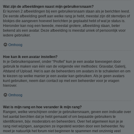
Wat zijn de afbeeldingen naast mijn gebruikersnaam?
Er kunnen 2 afbeeldingen bij een gebruikersnaam staan als je berichten leest.
De eerste afbeelding geeft aan welke rang je hebt, meestal zijn dit sterretjes of
blokjes die aangeven hoeveel berichten je geplaatst hebt of wat je status is.
Hieronder kan nog een tweede, meestal grotere, afbeelding staan, beter
bekend als een avatar. Deze afbeelding is meestal uniek of persoonlijk voor
iedere gebruiker.
Omhoog
Hoe kan ik een avatar instellen?
In je Gebruikerspaneel, onder “Profiel” kun je een avatar toevoegen door
gebruik te maken van één van de volgende vier methodes: Gravatar, Galerij,
Afstand of Upload. Het is aan de beheerders om avatars in te schakelen en om
te kiezen op welke manier je een avatar kan gebruiken. Als je geen avatars
kunt gebruiken, neem dan contact op met een beheerder voor je vragen
hierover.
Omhoog
Wat is mijn rang en hoe verander ik mijn rang?
Rangen, welke verschijnen onder je gebruikersnaam, geven een indicatie over
het aantal berchten dat je hebt gemaakt of om bepaalde gebruikers te
identificeren, bijv. moderators en beheerders. Over het algemeen kun je je
rang niet wijzigen, aangezien ze ingesteld worden door een beheerder. Nu
moet je natuurlijk het forum niet beginnen te spammen met onzinnig veel