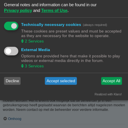
heeft hier dus in geen geval iets mee te maken.
General notes and information can be found in our
Privacy policy
and
Terms of Use
.
Omhoog
Hoe kan ik berichten aan een moderator melden?
Technically necessary cookies
(always required)
Als de beheerder het toelaat, kun je op de hiervoor dienende knop klikken bij
These cookies are preset values and must be accepted
het bericht. Als je hierop geklikt hebt, moet je een paar verplichte stappen
as they are necessary for the website to operate.
volgen om de melding te versturen.
2
Services
Omhoog
External Media
Options are provided here that make it possible to play
Waarvoor dient de "Opslaan"-knop bij het plaatsen van een bericht?
videos or external media directly in the forum.
Hiermee kun je berichten opslaan om ze dan later af te werken en te plaatsen.
3
Services
Een opgeslagen bericht kun je, via de bijhorende optie, in het
gebruikerspaneel weer laden.
Omhoog
Decline
Accept selected
Accept All
Waarom moet mijn bericht goedgekeurd worden?
Realized with Klaro!
De beheerder kan beslist hebben dat geplaatste berichten eerst nagekeken
moeten worden. Het is tevens ook mogelijk dat de beheerder je in een
gebruikersgroep heeft geplaatst waarvan de berichten altijd nagelezen moeten
worden. Neem contact op met de beheerder voor verdere informatie.
Omhoog