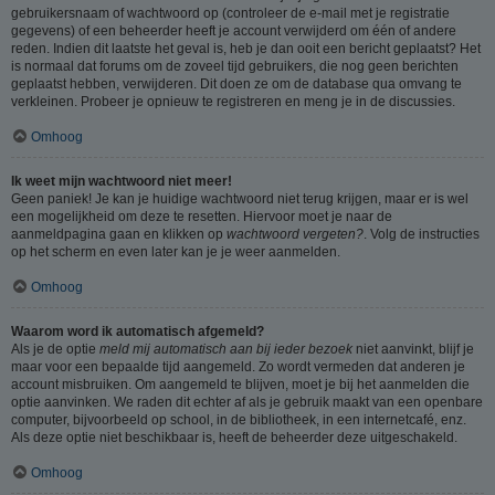
gebruikersnaam of wachtwoord op (controleer de e-mail met je registratie
gegevens) of een beheerder heeft je account verwijderd om één of andere
reden. Indien dit laatste het geval is, heb je dan ooit een bericht geplaatst? Het
is normaal dat forums om de zoveel tijd gebruikers, die nog geen berichten
geplaatst hebben, verwijderen. Dit doen ze om de database qua omvang te
verkleinen. Probeer je opnieuw te registreren en meng je in de discussies.
Omhoog
Ik weet mijn wachtwoord niet meer!
Geen paniek! Je kan je huidige wachtwoord niet terug krijgen, maar er is wel
een mogelijkheid om deze te resetten. Hiervoor moet je naar de
aanmeldpagina gaan en klikken op
wachtwoord vergeten?
. Volg de instructies
op het scherm en even later kan je je weer aanmelden.
Omhoog
Waarom word ik automatisch afgemeld?
Als je de optie
meld mij automatisch aan bij ieder bezoek
niet aanvinkt, blijf je
maar voor een bepaalde tijd aangemeld. Zo wordt vermeden dat anderen je
account misbruiken. Om aangemeld te blijven, moet je bij het aanmelden die
optie aanvinken. We raden dit echter af als je gebruik maakt van een openbare
computer, bijvoorbeeld op school, in de bibliotheek, in een internetcafé, enz.
Als deze optie niet beschikbaar is, heeft de beheerder deze uitgeschakeld.
Omhoog