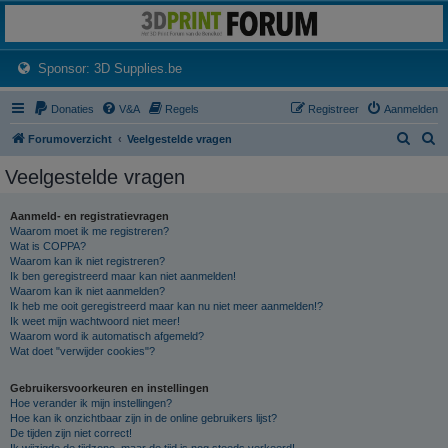
3dprintforum
Het 3D print forum van de Benelux na de sluiting van 3dprintforum.nl
(Opens a new tab)
Sponsor: 3D Supplies.be
Donaties
V&A
Regels
Registreer
Aanmelden
Z
Z
Forumoverzicht
Veelgestelde vragen
o
o
Veelgestelde vragen
e
e
k
k
Aanmeld- en registratievragen
Waarom moet ik me registreren?
Wat is COPPA?
Waarom kan ik niet registreren?
Ik ben geregistreerd maar kan niet aanmelden!
Waarom kan ik niet aanmelden?
Ik heb me ooit geregistreerd maar kan nu niet meer aanmelden!?
Ik weet mijn wachtwoord niet meer!
Waarom word ik automatisch afgemeld?
Wat doet "verwijder cookies"?
Gebruikersvoorkeuren en instellingen
Hoe verander ik mijn instellingen?
Hoe kan ik onzichtbaar zijn in de online gebruikers lijst?
De tijden zijn niet correct!
Ik wijzigde de tijdzone, maar de tijd is nog steeds verkeerd!