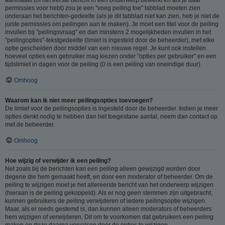
permissies voor hebt) zou je een "voeg peiling toe" tabblad moeten zien
onderaan het berichten-gedeelte (als je dit tabblad niet kan zien, heb je niet de
juiste permissies om peilingen aan te maken). Je moet een titel voor de peiling
invullen bij "peilingsvraag" en dan minstens 2 mogelijkheden invullen in het
"peilingopties"-tekstgedeelte (limiet is ingesteld door de beheerder), met elke
optie gescheiden door middel van een nieuwe regel. Je kunt ook instellen
hoeveel opties een gebruiker mag kiezen onder "opties per gebruiker" en een
tijdslimiet in dagen voor de peiling (0 is een peiling van oneindige duur).
Omhoog
Waarom kan ik niet meer peilingsopties toevoegen?
De limiet voor de peilingsopties is ingesteld door de beheerder. Indien je meer
opties denkt nodig te hebben dan het toegestane aantal, neem dan contact op
met de beheerder.
Omhoog
Hoe wijzig of verwijder ik een peiling?
Net zoals bij de berichten kan een peiling alleen gewijzigd worden door
degene die hem gemaakt heeft, en door een moderator of beheerder. Om de
peiling te wijzigen moet je het allereerste bericht van het onderwerp wijzigen
(hieraan is de peiling gekoppeld). Als er nog geen stemmen zijn uitgebracht,
kunnen gebruikers de peiling verwijderen of iedere peilingsoptie wijzigen.
Maar, als er reeds gestemd is, dan kunnen alleen moderators of beheerders
hem wijzigen of verwijderen. Dit om te voorkomen dat gebruikers een peiling
maken en deze daarna vervalsen door de opties te wijzigen.