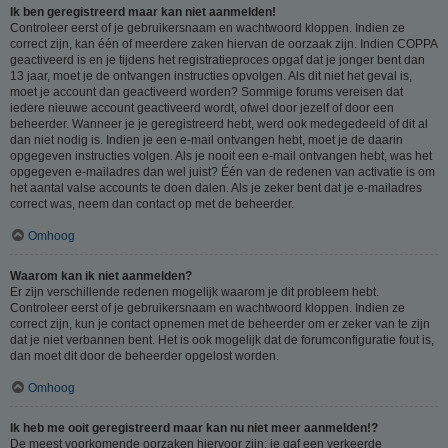
Ik ben geregistreerd maar kan niet aanmelden!
Controleer eerst of je gebruikersnaam en wachtwoord kloppen. Indien ze
correct zijn, kan één of meerdere zaken hiervan de oorzaak zijn. Indien COPPA
geactiveerd is en je tijdens het registratieproces opgaf dat je jonger bent dan
13 jaar, moet je de ontvangen instructies opvolgen. Als dit niet het geval is,
moet je account dan geactiveerd worden? Sommige forums vereisen dat
iedere nieuwe account geactiveerd wordt, ofwel door jezelf of door een
beheerder. Wanneer je je geregistreerd hebt, werd ook medegedeeld of dit al
dan niet nodig is. Indien je een e-mail ontvangen hebt, moet je de daarin
opgegeven instructies volgen. Als je nooit een e-mail ontvangen hebt, was het
opgegeven e-mailadres dan wel juist? Één van de redenen van activatie is om
het aantal valse accounts te doen dalen. Als je zeker bent dat je e-mailadres
correct was, neem dan contact op met de beheerder.
Omhoog
Waarom kan ik niet aanmelden?
Er zijn verschillende redenen mogelijk waarom je dit probleem hebt.
Controleer eerst of je gebruikersnaam en wachtwoord kloppen. Indien ze
correct zijn, kun je contact opnemen met de beheerder om er zeker van te zijn
dat je niet verbannen bent. Het is ook mogelijk dat de forumconfiguratie fout is,
dan moet dit door de beheerder opgelost worden.
Omhoog
Ik heb me ooit geregistreerd maar kan nu niet meer aanmelden!?
De meest voorkomende oorzaken hiervoor zijn: je gaf een verkeerde