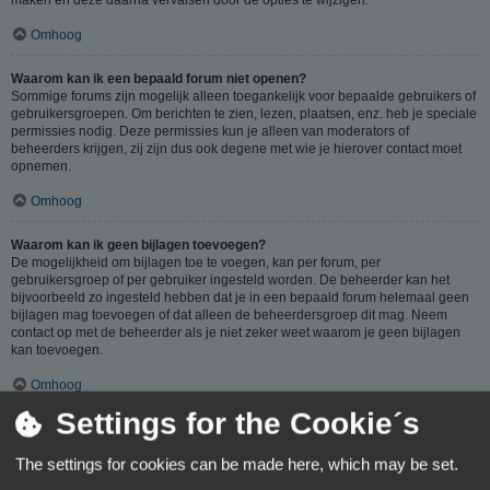
Omhoog
Waarom kan ik een bepaald forum niet openen?
Sommige forums zijn mogelijk alleen toegankelijk voor bepaalde gebruikers of
gebruikersgroepen. Om berichten te zien, lezen, plaatsen, enz. heb je speciale
permissies nodig. Deze permissies kun je alleen van moderators of
beheerders krijgen, zij zijn dus ook degene met wie je hierover contact moet
opnemen.
Omhoog
Waarom kan ik geen bijlagen toevoegen?
De mogelijkheid om bijlagen toe te voegen, kan per forum, per
gebruikersgroep of per gebruiker ingesteld worden. De beheerder kan het
bijvoorbeeld zo ingesteld hebben dat je in een bepaald forum helemaal geen
bijlagen mag toevoegen of dat alleen de beheerdersgroep dit mag. Neem
contact op met de beheerder als je niet zeker weet waarom je geen bijlagen
kan toevoegen.
Omhoog
Settings for the Cookie´s
Waarom ontving ik een waarschuwing?
Op ieder forum gelden specifieke regels, als je één van deze regels (volgens
The settings for cookies can be made here, which may be set.
de beheerder) overtreedt, kun je een waarschuwing ontvangen. Het sturen van
een waarschuwing naar je is een beslissing van de beheerder, phpBB Limited