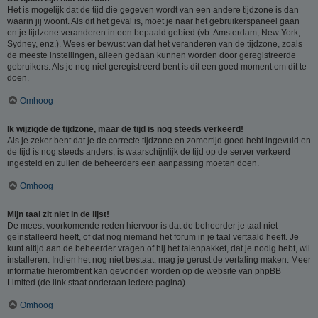
Het is mogelijk dat de tijd die gegeven wordt van een andere tijdzone is dan
waarin jij woont. Als dit het geval is, moet je naar het gebruikerspaneel gaan
en je tijdzone veranderen in een bepaald gebied (vb: Amsterdam, New York,
Sydney, enz.). Wees er bewust van dat het veranderen van de tijdzone, zoals
de meeste instellingen, alleen gedaan kunnen worden door geregistreerde
gebruikers. Als je nog niet geregistreerd bent is dit een goed moment om dit te
doen.
Omhoog
Ik wijzigde de tijdzone, maar de tijd is nog steeds verkeerd!
Als je zeker bent dat je de correcte tijdzone en zomertijd goed hebt ingevuld en
de tijd is nog steeds anders, is waarschijnlijk de tijd op de server verkeerd
ingesteld en zullen de beheerders een aanpassing moeten doen.
Omhoog
Mijn taal zit niet in de lijst!
De meest voorkomende reden hiervoor is dat de beheerder je taal niet
geïnstalleerd heeft, of dat nog niemand het forum in je taal vertaald heeft. Je
kunt altijd aan de beheerder vragen of hij het talenpakket, dat je nodig hebt, wil
installeren. Indien het nog niet bestaat, mag je gerust de vertaling maken. Meer
informatie hieromtrent kan gevonden worden op de website van phpBB
Limited (de link staat onderaan iedere pagina).
Omhoog