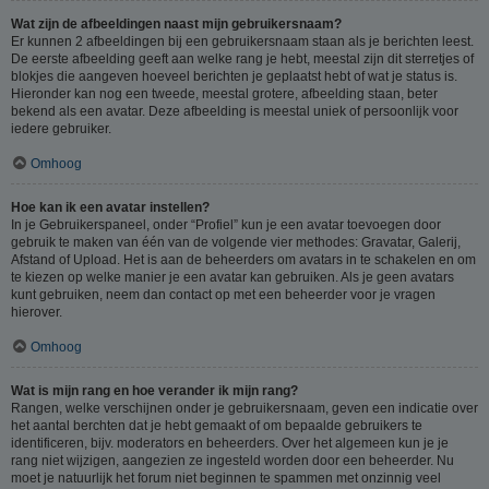
Wat zijn de afbeeldingen naast mijn gebruikersnaam?
Er kunnen 2 afbeeldingen bij een gebruikersnaam staan als je berichten leest.
De eerste afbeelding geeft aan welke rang je hebt, meestal zijn dit sterretjes of
blokjes die aangeven hoeveel berichten je geplaatst hebt of wat je status is.
Hieronder kan nog een tweede, meestal grotere, afbeelding staan, beter
bekend als een avatar. Deze afbeelding is meestal uniek of persoonlijk voor
iedere gebruiker.
Omhoog
Hoe kan ik een avatar instellen?
In je Gebruikerspaneel, onder “Profiel” kun je een avatar toevoegen door
gebruik te maken van één van de volgende vier methodes: Gravatar, Galerij,
Afstand of Upload. Het is aan de beheerders om avatars in te schakelen en om
te kiezen op welke manier je een avatar kan gebruiken. Als je geen avatars
kunt gebruiken, neem dan contact op met een beheerder voor je vragen
hierover.
Omhoog
Wat is mijn rang en hoe verander ik mijn rang?
Rangen, welke verschijnen onder je gebruikersnaam, geven een indicatie over
het aantal berchten dat je hebt gemaakt of om bepaalde gebruikers te
identificeren, bijv. moderators en beheerders. Over het algemeen kun je je
rang niet wijzigen, aangezien ze ingesteld worden door een beheerder. Nu
moet je natuurlijk het forum niet beginnen te spammen met onzinnig veel