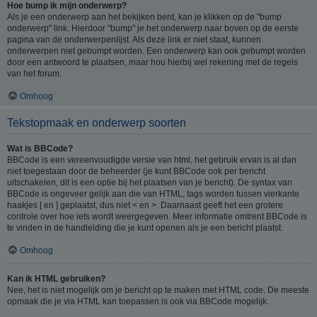
Hoe bump ik mijn onderwerp?
Als je een onderwerp aan het bekijken bent, kan je klikken op de "bump
onderwerp" link. Hierdoor "bump" je het onderwerp naar boven op de eerste
pagina van de onderwerpenlijst. Als deze link er niet staat, kunnen
onderwerpen niet gebumpt worden. Een onderwerp kan ook gebumpt worden
door een antwoord te plaatsen, maar hou hierbij wel rekening met de regels
van het forum.
Omhoog
Tekstopmaak en onderwerp soorten
Wat is BBCode?
BBCode is een vereenvoudigde versie van html, het gebruik ervan is al dan
niet toegestaan door de beheerder (je kunt BBCode ook per bericht
uitschakelen, dit is een optie bij het plaatsen van je bericht). De syntax van
BBCode is ongeveer gelijk aan die van HTML, tags worden tussen vierkante
haakjes [ en ] geplaatst, dus niet < en >. Daarnaast geeft het een grotere
controle over hoe iets wordt weergegeven. Meer informatie omtrent BBCode is
te vinden in de handleiding die je kunt openen als je een bericht plaatst.
Omhoog
Kan ik HTML gebruiken?
Nee, het is niet mogelijk om je bericht op te maken met HTML code. De meeste
opmaak die je via HTML kan toepassen is ook via BBCode mogelijk.