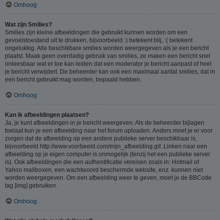
Omhoog
Wat zijn Smilies?
Smilies zijn kleine afbeeldingen die gebruikt kunnen worden om een
gevoelstoestand uit te drukken, bijvoorbeeld :) betekent blij, :( betekent
ongelukkig. Alle beschikbare smilies worden weergegeven als je een bericht
plaatst. Maak geen overdadig gebruik van smilies, ze maken een bericht snel
onleesbaar wat er toe kan leiden dat een moderator je bericht aanpast of heel
je bericht verwijdert. De beheerder kan ook een maximaal aantal smilies, dat in
een bericht gebruikt mag worden, bepaald hebben.
Omhoog
Kan ik afbeeldingen plaatsen?
Ja, je kunt afbeeldingen in je bericht weergeven. Als de beheerder bijlagen
toelaat kun je een afbeelding naar het forum uploaden. Anders moet je er voor
zorgen dat de afbeelding op een andere publieke server beschikbaar is,
bijvoorbeeld http://www.voorbeeld.com/mijn_afbeelding.gif. Linken naar een
afbeelding op je eigen computer is onmogelijk (tenzij het een publieke server
is). Ook afbeeldingen die een authentificatie vereisen zoals in: Hotmail of
Yahoo mailboxen, een wachtwoord beschermde website, enz. kunnen niet
worden weergegeven. Om een afbeelding weer te geven, moet je de BBCode
tag [img] gebruiken.
Omhoog