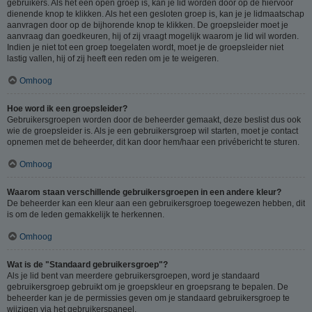
gebruikers. Als het een open groep is, kan je lid worden door op de hiervoor
dienende knop te klikken. Als het een gesloten groep is, kan je je lidmaatschap
aanvragen door op de bijhorende knop te klikken. De groepsleider moet je
aanvraag dan goedkeuren, hij of zij vraagt mogelijk waarom je lid wil worden.
Indien je niet tot een groep toegelaten wordt, moet je de groepsleider niet
lastig vallen, hij of zij heeft een reden om je te weigeren.
Omhoog
Hoe word ik een groepsleider?
Gebruikersgroepen worden door de beheerder gemaakt, deze beslist dus ook
wie de groepsleider is. Als je een gebruikersgroep wil starten, moet je contact
opnemen met de beheerder, dit kan door hem/haar een privébericht te sturen.
Omhoog
Waarom staan verschillende gebruikersgroepen in een andere kleur?
De beheerder kan een kleur aan een gebruikersgroep toegewezen hebben, dit
is om de leden gemakkelijk te herkennen.
Omhoog
Wat is de "Standaard gebruikersgroep"?
Als je lid bent van meerdere gebruikersgroepen, word je standaard
gebruikersgroep gebruikt om je groepskleur en groepsrang te bepalen. De
beheerder kan je de permissies geven om je standaard gebruikersgroep te
wijzigen via het gebruikerspaneel.