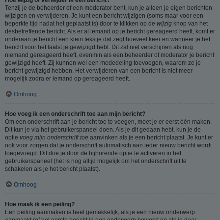
Tenzij je de beheerder of een moderator bent, kun je alleen je eigen berichten
wijzigen en verwijderen. Je kunt een bericht wijzigen (soms maar voor een
beperkte tijd nadat het geplaatst is) door te klikken op de
wijzig
knop van het
desbetreffende bericht. Als er al iemand op je bericht gereageerd heeft, komt er
onderaan je bericht een klein tekstje dat zegt hoeveel keer en wanneer je het
bericht voor het laatst je gewijzigd hebt. Dit zal niet verschijnen als nog
niemand gereageerd heeft, evenmin als een beheerder of moderator je bericht
gewijzigd heeft. Zij kunnen wel een mededeling toevoegen, waarom ze je
bericht gewijzigd hebben. Het verwijderen van een bericht is niet meer
mogelijk zodra er iemand op gereageerd heeft.
Omhoog
Hoe voeg ik een onderschrift toe aan mijn bericht?
Om een onderschrift aan je bericht toe te voegen, moet je er eerst één maken.
Dit kun je via het gebruikerspaneel doen. Als je dit gedaan hebt, kun je de
optie
voeg mijn onderschrift toe
aanvinken als je een bericht plaatst. Je kunt er
ook voor zorgen dat je onderschrift automatisch aan ieder nieuw bericht wordt
toegevoegd. Dit doe je door de bijhorende optie te activeren in het
gebruikerspaneel (het is nog altijd mogelijk om het onderschrift uit te
schakelen als je het bericht plaatst).
Omhoog
Hoe maak ik een peiling?
Een peiling aanmaken is heel gemakkelijk, als je een nieuw onderwerp
aanmaakt (of het eerste bericht in een onderwerp bewerkt en als je daar