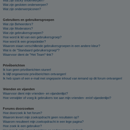
Wat zijn sticky onderwerpen?
Wat zijn gesloten onderwerpen?
Wat zijn onderwerpiconen?
Gebruikers en gebruikersgroepen
Wat zijn Beheerders?
Wat zijn Moderators?
Wat zijn gebruikersgroepen?
Hoe word ik lid van een gebruikersgroep?
Hoe word ik een groepsleider?
Waarom staan verschillende gebruikersgroepen in een andere kleur?
Wat is de "Standaard gebruikersgroep"?
Waarvoor dient de "Het Team"-link?
Privéberichten
Ik kan geen privéberichten sturen!
Ik blijf ongewenste privéberichten ontvangen!
Ik heb spam of een e-mail met ongepaste inhoud van iemand op dit forum ontvangen!
Vrienden en vijanden
Waarvoor dient mijn vrienden- en vijandenlijst?
Hoe verwijder of voeg ik gebruikers toe aan mijn vrienden- en/of vijandenlijst?
Forums doorzoeken
Hoe doorzoek ik het forum?
Waarom levert mijn zoekopdracht geen resultaten op?
Waarom resulteert mijn zoekopdracht in een lege pagina?
Hoe zoek ik een gebruiker?