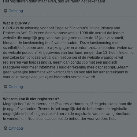
Het registreren duurt maar even, dus we raden het zeker aan!
Omhoog
Wat is COPPA?
COPPA is de afkorting voor het Engelse "Children’s Online Privacy and
Protection Act". Dit is een Amerikaanse wet uit 1998 die vereist dat iedere
website die mogelijk gegevens van jongeren onder de 13 jaar verzamelt,
hiervoor de toestemming heeft van de ouders. Deze toestemming moet
schriftelijk of op een andere wijze gegeven worden, zodat de ouders weten dat
de website persoonlijke gegevens van hun kind, jonger dan 13, heeft. Indien je
niet zeker bent of deze wet al dan niet op jou of de website waarop je wil
registreren van toepassing is, neem dan contact op met een juridisch
raadgever voor meer informatie. Houd er rekening mee dat het phpBB-team
geen wettelijke informatie kan verschaffen en ook niet het aanspreekpunt is
voor deze wetgeving, tenzij dit hieronder vermeld wordt.
Omhoog
Waarom kan ik niet registreren?
Mogelijk heeft de beheerder je IP-adres verbannen, of de gebruikersnaam die
je opgeeft verboden. Tevens is het mogelijk dat de beheerder de registratie
mogelijkheid heeft uitgeschakeld om zo de registratie van nieuwe gebruikers
te voorkomen. Neem contact op met de beheerder voor verdere hulp.
Omhoog