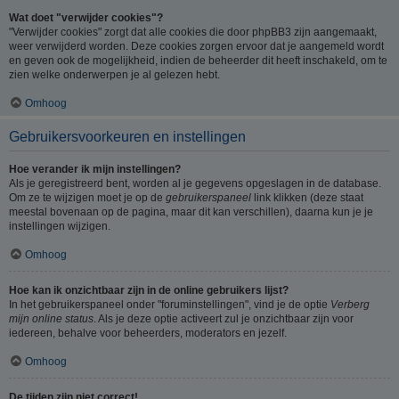
Wat doet "verwijder cookies"?
"Verwijder cookies" zorgt dat alle cookies die door phpBB3 zijn aangemaakt,
weer verwijderd worden. Deze cookies zorgen ervoor dat je aangemeld wordt
en geven ook de mogelijkheid, indien de beheerder dit heeft inschakeld, om te
zien welke onderwerpen je al gelezen hebt.
Omhoog
Gebruikersvoorkeuren en instellingen
Hoe verander ik mijn instellingen?
Als je geregistreerd bent, worden al je gegevens opgeslagen in de database.
Om ze te wijzigen moet je op de
gebruikerspaneel
link klikken (deze staat
meestal bovenaan op de pagina, maar dit kan verschillen), daarna kun je je
instellingen wijzigen.
Omhoog
Hoe kan ik onzichtbaar zijn in de online gebruikers lijst?
In het gebruikerspaneel onder "foruminstellingen", vind je de optie
Verberg
mijn online status
. Als je deze optie activeert zul je onzichtbaar zijn voor
iedereen, behalve voor beheerders, moderators en jezelf.
Omhoog
De tijden zijn niet correct!