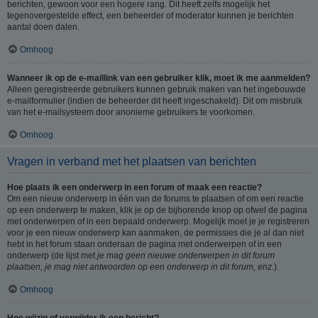
berichten, gewoon voor een hogere rang. Dit heeft zelfs mogelijk het
tegenovergestelde effect, een beheerder of moderator kunnen je berichten
aantal doen dalen.
Omhoog
Wanneer ik op de e-maillink van een gebruiker klik, moet ik me aanmelden?
Alleen geregistreerde gebruikers kunnen gebruik maken van het ingebouwde
e-mailformulier (indien de beheerder dit heeft ingeschakeld). Dit om misbruik
van het e-mailsysteem door anonieme gebruikers te voorkomen.
Omhoog
Vragen in verband met het plaatsen van berichten
Hoe plaats ik een onderwerp in een forum of maak een reactie?
Om een nieuw onderwerp in één van de forums te plaatsen of om een reactie
op een onderwerp te maken, klik je op de bijhorende knop op ofwel de pagina
met onderwerpen of in een bepaald onderwerp. Mogelijk moet je je registreren
voor je een nieuw onderwerp kan aanmaken, de permissies die je al dan niet
hebt in het forum staan onderaan de pagina met onderwerpen of in een
onderwerp (de lijst met
je mag geen nieuwe onderwerpen in dit forum
plaatsen, je mag niet antwoorden op een onderwerp in dit forum, enz.
).
Omhoog
Hoe wijzig of verwijder ik een bericht?