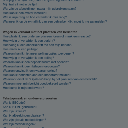
Mijn taal zit niet in de lijst!
Wat zijn de afbeeldingen naast mijn gebruikersnaam?
Hoe kan ik een avatar instellen?
Wat is mijn rang en hoe verander ik mijn rang?
Wanneer ik op de e-maillink van een gebruiker klik, moet ik me aanmelden?
Vragen in verband met het plaatsen van berichten
Hoe plaats ik een onderwerp in een forum of maak een reactie?
Hoe wijzig of verwijder ik een bericht?
Hoe voeg ik een onderschrift toe aan mijn bericht?
Hoe maak ik een peiling?
Waarom kan ik niet meer peilingsopties toevoegen?
Hoe wijzig of verwijder ik een peiling?
Waarom kan ik een bepaald forum niet openen?
Waarom kan ik geen bijlagen toevoegen?
Waarom ontving ik een waarschuwing?
Hoe kan ik berichten aan een moderator melden?
Waarvoor dient de "Opslaan"-knop bij het plaatsen van een bericht?
Waarom moet mijn bericht goedgekeurd worden?
Hoe bump ik mijn onderwerp?
Tekstopmaak en onderwerp soorten
Wat is BBCode?
Kan ik HTML gebruiken?
Wat zijn Smilies?
Kan ik afbeeldingen plaatsen?
Wat zijn globale mededelingen?
Wat zijn mededelingen?