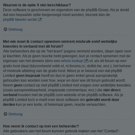
Waarom is de optie X niet beschikbaar?
Deze software is geschreven en eigendom van de phpBB-Groep. Als je denkt
dat een bepaalde optie toegevoegd moet worden, bezoek dan de
phpBB Ideeën sectie
.
Omhoog
Met wie moet ik contact opnemen omtrent misbruik en/of wettelijke
kwesties in verband met dit forum?
Alle beheerders die op de "het team"-pagina vermeld worden, staan open voor
je klachten. Als je geen reactie hebt gekregen, kun je contact opnemen met de
eigenaar van het domein (dmv een
whois lookup
) of, als dit forum op een
gratis host staat (bijvoorbeeld xsbb.nl, nl.forums.cc, dotbb.be, enz.), het beheer
of misbruik-afdeling van de gratis host. Wees je er bewust van dat phpBB
Limited
geen inspraak
heeft en dus in geen enkel geval aansprakelijk
gehouden kan worden over hoe, waar en door wie dit forum gebruikt wordt.
Neem
geen
contact op met phpBB Limited met vragen over wettelijke kwesties
(zoals aanspreekbaarheid, ongepaste commentaar, enz.) die
niet direct
verband
houden met de phpBB.com-website of de phpBB-software. Als je
phpBB Limited toch e-mailt over deze software die
gebruikt wordt door
derden
kun je een korte, of helemaal geen, reactie verwachten.
Omhoog
Hoe neem ik contact op met een beheerder?
Alle gebruikers van het forum kunnen gebruik maken van het “Contact”-