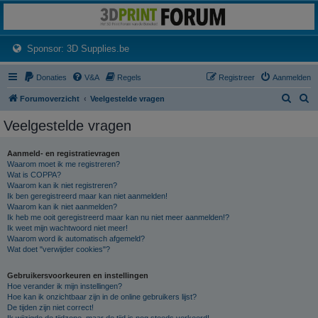
3dprintforum
Het 3D print forum van de Benelux na de sluiting van 3dprintforum.nl
(Opens a new tab)
Sponsor: 3D Supplies.be
Donaties
V&A
Regels
Registreer
Aanmelden
Z
Z
Forumoverzicht
Veelgestelde vragen
o
o
Veelgestelde vragen
e
e
k
k
Aanmeld- en registratievragen
Waarom moet ik me registreren?
Wat is COPPA?
Waarom kan ik niet registreren?
Ik ben geregistreerd maar kan niet aanmelden!
Waarom kan ik niet aanmelden?
Ik heb me ooit geregistreerd maar kan nu niet meer aanmelden!?
Ik weet mijn wachtwoord niet meer!
Waarom word ik automatisch afgemeld?
Wat doet "verwijder cookies"?
Gebruikersvoorkeuren en instellingen
Hoe verander ik mijn instellingen?
Hoe kan ik onzichtbaar zijn in de online gebruikers lijst?
De tijden zijn niet correct!
Ik wijzigde de tijdzone, maar de tijd is nog steeds verkeerd!