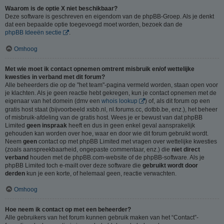
Waarom is de optie X niet beschikbaar?
Deze software is geschreven en eigendom van de phpBB-Groep. Als je denkt
dat een bepaalde optie toegevoegd moet worden, bezoek dan de
phpBB Ideeën sectie
.
Omhoog
Met wie moet ik contact opnemen omtrent misbruik en/of wettelijke
kwesties in verband met dit forum?
Alle beheerders die op de "het team"-pagina vermeld worden, staan open voor
je klachten. Als je geen reactie hebt gekregen, kun je contact opnemen met de
eigenaar van het domein (dmv een
whois lookup
) of, als dit forum op een
gratis host staat (bijvoorbeeld xsbb.nl, nl.forums.cc, dotbb.be, enz.), het beheer
of misbruik-afdeling van de gratis host. Wees je er bewust van dat phpBB
Limited
geen inspraak
heeft en dus in geen enkel geval aansprakelijk
gehouden kan worden over hoe, waar en door wie dit forum gebruikt wordt.
Neem
geen
contact op met phpBB Limited met vragen over wettelijke kwesties
(zoals aanspreekbaarheid, ongepaste commentaar, enz.) die
niet direct
verband
houden met de phpBB.com-website of de phpBB-software. Als je
phpBB Limited toch e-mailt over deze software die
gebruikt wordt door
derden
kun je een korte, of helemaal geen, reactie verwachten.
Omhoog
Hoe neem ik contact op met een beheerder?
Alle gebruikers van het forum kunnen gebruik maken van het “Contact”-