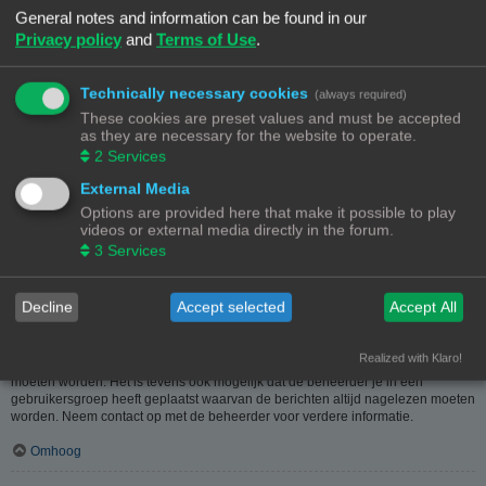
heeft hier dus in geen geval iets mee te maken.
General notes and information can be found in our
Privacy policy
and
Terms of Use
.
Omhoog
Hoe kan ik berichten aan een moderator melden?
Technically necessary cookies
(always required)
Als de beheerder het toelaat, kun je op de hiervoor dienende knop klikken bij
These cookies are preset values and must be accepted
het bericht. Als je hierop geklikt hebt, moet je een paar verplichte stappen
as they are necessary for the website to operate.
volgen om de melding te versturen.
2
Services
Omhoog
External Media
Options are provided here that make it possible to play
Waarvoor dient de "Opslaan"-knop bij het plaatsen van een bericht?
videos or external media directly in the forum.
Hiermee kun je berichten opslaan om ze dan later af te werken en te plaatsen.
3
Services
Een opgeslagen bericht kun je, via de bijhorende optie, in het
gebruikerspaneel weer laden.
Omhoog
Decline
Accept selected
Accept All
Waarom moet mijn bericht goedgekeurd worden?
Realized with Klaro!
De beheerder kan beslist hebben dat geplaatste berichten eerst nagekeken
moeten worden. Het is tevens ook mogelijk dat de beheerder je in een
gebruikersgroep heeft geplaatst waarvan de berichten altijd nagelezen moeten
worden. Neem contact op met de beheerder voor verdere informatie.
Omhoog