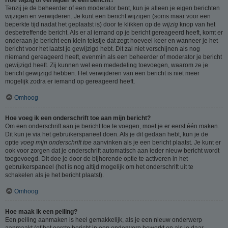
Tenzij je de beheerder of een moderator bent, kun je alleen je eigen berichten
wijzigen en verwijderen. Je kunt een bericht wijzigen (soms maar voor een
beperkte tijd nadat het geplaatst is) door te klikken op de
wijzig
knop van het
desbetreffende bericht. Als er al iemand op je bericht gereageerd heeft, komt er
onderaan je bericht een klein tekstje dat zegt hoeveel keer en wanneer je het
bericht voor het laatst je gewijzigd hebt. Dit zal niet verschijnen als nog
niemand gereageerd heeft, evenmin als een beheerder of moderator je bericht
gewijzigd heeft. Zij kunnen wel een mededeling toevoegen, waarom ze je
bericht gewijzigd hebben. Het verwijderen van een bericht is niet meer
mogelijk zodra er iemand op gereageerd heeft.
Omhoog
Hoe voeg ik een onderschrift toe aan mijn bericht?
Om een onderschrift aan je bericht toe te voegen, moet je er eerst één maken.
Dit kun je via het gebruikerspaneel doen. Als je dit gedaan hebt, kun je de
optie
voeg mijn onderschrift toe
aanvinken als je een bericht plaatst. Je kunt er
ook voor zorgen dat je onderschrift automatisch aan ieder nieuw bericht wordt
toegevoegd. Dit doe je door de bijhorende optie te activeren in het
gebruikerspaneel (het is nog altijd mogelijk om het onderschrift uit te
schakelen als je het bericht plaatst).
Omhoog
Hoe maak ik een peiling?
Een peiling aanmaken is heel gemakkelijk, als je een nieuw onderwerp
aanmaakt (of het eerste bericht in een onderwerp bewerkt en als je daar