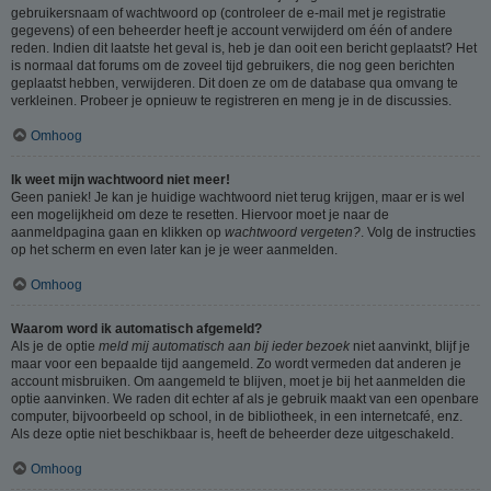
gebruikersnaam of wachtwoord op (controleer de e-mail met je registratie
gegevens) of een beheerder heeft je account verwijderd om één of andere
reden. Indien dit laatste het geval is, heb je dan ooit een bericht geplaatst? Het
is normaal dat forums om de zoveel tijd gebruikers, die nog geen berichten
geplaatst hebben, verwijderen. Dit doen ze om de database qua omvang te
verkleinen. Probeer je opnieuw te registreren en meng je in de discussies.
Omhoog
Ik weet mijn wachtwoord niet meer!
Geen paniek! Je kan je huidige wachtwoord niet terug krijgen, maar er is wel
een mogelijkheid om deze te resetten. Hiervoor moet je naar de
aanmeldpagina gaan en klikken op
wachtwoord vergeten?
. Volg de instructies
op het scherm en even later kan je je weer aanmelden.
Omhoog
Waarom word ik automatisch afgemeld?
Als je de optie
meld mij automatisch aan bij ieder bezoek
niet aanvinkt, blijf je
maar voor een bepaalde tijd aangemeld. Zo wordt vermeden dat anderen je
account misbruiken. Om aangemeld te blijven, moet je bij het aanmelden die
optie aanvinken. We raden dit echter af als je gebruik maakt van een openbare
computer, bijvoorbeeld op school, in de bibliotheek, in een internetcafé, enz.
Als deze optie niet beschikbaar is, heeft de beheerder deze uitgeschakeld.
Omhoog