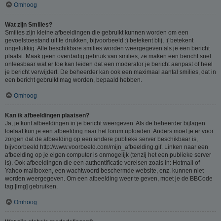
Omhoog
Wat zijn Smilies?
Smilies zijn kleine afbeeldingen die gebruikt kunnen worden om een
gevoelstoestand uit te drukken, bijvoorbeeld :) betekent blij, :( betekent
ongelukkig. Alle beschikbare smilies worden weergegeven als je een bericht
plaatst. Maak geen overdadig gebruik van smilies, ze maken een bericht snel
onleesbaar wat er toe kan leiden dat een moderator je bericht aanpast of heel
je bericht verwijdert. De beheerder kan ook een maximaal aantal smilies, dat in
een bericht gebruikt mag worden, bepaald hebben.
Omhoog
Kan ik afbeeldingen plaatsen?
Ja, je kunt afbeeldingen in je bericht weergeven. Als de beheerder bijlagen
toelaat kun je een afbeelding naar het forum uploaden. Anders moet je er voor
zorgen dat de afbeelding op een andere publieke server beschikbaar is,
bijvoorbeeld http://www.voorbeeld.com/mijn_afbeelding.gif. Linken naar een
afbeelding op je eigen computer is onmogelijk (tenzij het een publieke server
is). Ook afbeeldingen die een authentificatie vereisen zoals in: Hotmail of
Yahoo mailboxen, een wachtwoord beschermde website, enz. kunnen niet
worden weergegeven. Om een afbeelding weer te geven, moet je de BBCode
tag [img] gebruiken.
Omhoog