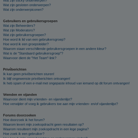
Wat zijn sticky onderwerpen?
Wat zijn gesloten onderwerpen?
Wat zijn onderwerpiconen?
Gebruikers en gebruikersgroepen
Wat zijn Beheerders?
Wat zijn Moderators?
Wat zijn gebruikersgroepen?
Hoe word ik lid van een gebruikersgroep?
Hoe word ik een groepsleider?
Waarom staan verschillende gebruikersgroepen in een andere kleur?
Wat is de "Standaard gebruikersgroep"?
Waarvoor dient de "Het Team"-link?
Privéberichten
Ik kan geen privéberichten sturen!
Ik blijf ongewenste privéberichten ontvangen!
Ik heb spam of een e-mail met ongepaste inhoud van iemand op dit forum ontvangen!
Vrienden en vijanden
Waarvoor dient mijn vrienden- en vijandenlijst?
Hoe verwijder of voeg ik gebruikers toe aan mijn vrienden- en/of vijandenlijst?
Forums doorzoeken
Hoe doorzoek ik het forum?
Waarom levert mijn zoekopdracht geen resultaten op?
Waarom resulteert mijn zoekopdracht in een lege pagina?
Hoe zoek ik een gebruiker?