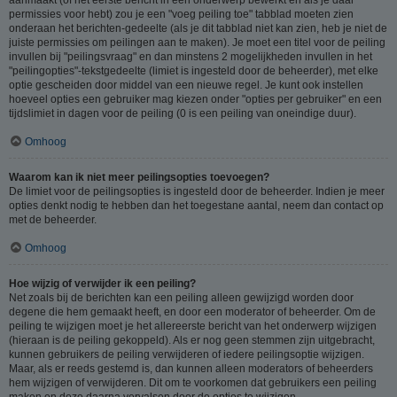
permissies voor hebt) zou je een "voeg peiling toe" tabblad moeten zien
onderaan het berichten-gedeelte (als je dit tabblad niet kan zien, heb je niet de
juiste permissies om peilingen aan te maken). Je moet een titel voor de peiling
invullen bij "peilingsvraag" en dan minstens 2 mogelijkheden invullen in het
"peilingopties"-tekstgedeelte (limiet is ingesteld door de beheerder), met elke
optie gescheiden door middel van een nieuwe regel. Je kunt ook instellen
hoeveel opties een gebruiker mag kiezen onder "opties per gebruiker" en een
tijdslimiet in dagen voor de peiling (0 is een peiling van oneindige duur).
Omhoog
Waarom kan ik niet meer peilingsopties toevoegen?
De limiet voor de peilingsopties is ingesteld door de beheerder. Indien je meer
opties denkt nodig te hebben dan het toegestane aantal, neem dan contact op
met de beheerder.
Omhoog
Hoe wijzig of verwijder ik een peiling?
Net zoals bij de berichten kan een peiling alleen gewijzigd worden door
degene die hem gemaakt heeft, en door een moderator of beheerder. Om de
peiling te wijzigen moet je het allereerste bericht van het onderwerp wijzigen
(hieraan is de peiling gekoppeld). Als er nog geen stemmen zijn uitgebracht,
kunnen gebruikers de peiling verwijderen of iedere peilingsoptie wijzigen.
Maar, als er reeds gestemd is, dan kunnen alleen moderators of beheerders
hem wijzigen of verwijderen. Dit om te voorkomen dat gebruikers een peiling
maken en deze daarna vervalsen door de opties te wijzigen.