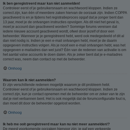
Ik ben geregistreerd maar kan niet aanmelden!
Controleer eerst of je gebruikersnaam en wachtwoord kloppen. Indien ze
correct zijn, kan één of meerdere zaken hiervan de oorzaak zijn. Indien COPPA
geactiveerd is en je tijdens het registratieproces opgaf dat je jonger bent dan
13 jaar, moet je de ontvangen instructies opvolgen. Als dit niet het geval is,
moet je account dan geactiveerd worden? Sommige forums vereisen dat
iedere nieuwe account geactiveerd wordt, ofwel door jezelf of door een
beheerder. Wanneer je je geregistreerd hebt, werd ook medegedeeld of dit al
dan niet nodig is. Indien je een e-mail ontvangen hebt, moet je de daarin
opgegeven instructies volgen. Als je nooit een e-mail ontvangen hebt, was het
opgegeven e-mailadres dan wel juist? Één van de redenen van activatie is om
het aantal valse accounts te doen dalen. Als je zeker bent dat je e-mailadres
correct was, neem dan contact op met de beheerder.
Omhoog
Waarom kan ik niet aanmelden?
Er zijn verschillende redenen mogelijk waarom je dit probleem hebt.
Controleer eerst of je gebruikersnaam en wachtwoord kloppen. Indien ze
correct zijn, kun je contact opnemen met de beheerder om er zeker van te zijn
dat je niet verbannen bent. Het is ook mogelijk dat de forumconfiguratie fout is,
dan moet dit door de beheerder opgelost worden.
Omhoog
Ik heb me ooit geregistreerd maar kan nu niet meer aanmelden!?
De meest voorkomende oorzaken hiervoor zijn: je gaf een verkeerde