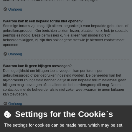
Omhoog
Waarom kan ik een bepaald forum niet openen?
Sommige forums zijn mogelijk alleen toegankelijk voor bepaalde gebruikers of
gebruikersgroepen. Om berichten te zien, lezen, plaatsen, enz. heb je speciale
permissies nodig. Deze permissies kun je alleen van moderators of
beheerders krijgen, zij zijn dus ook degene met wie je hierover contact moet
opnemen.
Omhoog
Waarom kan ik geen bijlagen toevoegen?
De mogelijkheid om bijlagen toe te voegen, kan per forum, per
gebruikersgroep of per gebruiker ingesteld worden. De beheerder kan het
bijvoorbeeld zo ingesteld hebben dat je in een bepaald forum helemaal geen
bijlagen mag toevoegen of dat alleen de beheerdersgroep dit mag. Neem
contact op met de beheerder als je niet zeker weet waarom je geen bijlagen
kan toevoegen.
Omhoog
Settings for the Cookie´s
Waarom ontving ik een waarschuwing?
Op ieder forum gelden specifieke regels, als je één van deze regels (volgens
The settings for cookies can be made here, which may be set.
de beheerder) overtreedt, kun je een waarschuwing ontvangen. Het sturen van
een waarschuwing naar je is een beslissing van de beheerder, phpBB Limited