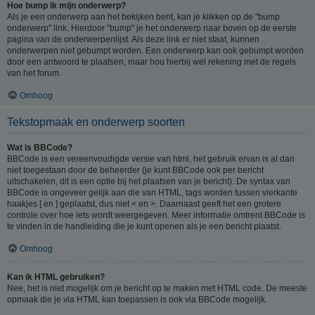
Hoe bump ik mijn onderwerp?
Als je een onderwerp aan het bekijken bent, kan je klikken op de "bump
onderwerp" link. Hierdoor "bump" je het onderwerp naar boven op de eerste
pagina van de onderwerpenlijst. Als deze link er niet staat, kunnen
onderwerpen niet gebumpt worden. Een onderwerp kan ook gebumpt worden
door een antwoord te plaatsen, maar hou hierbij wel rekening met de regels
van het forum.
Omhoog
Tekstopmaak en onderwerp soorten
Wat is BBCode?
BBCode is een vereenvoudigde versie van html, het gebruik ervan is al dan
niet toegestaan door de beheerder (je kunt BBCode ook per bericht
uitschakelen, dit is een optie bij het plaatsen van je bericht). De syntax van
BBCode is ongeveer gelijk aan die van HTML, tags worden tussen vierkante
haakjes [ en ] geplaatst, dus niet < en >. Daarnaast geeft het een grotere
controle over hoe iets wordt weergegeven. Meer informatie omtrent BBCode is
te vinden in de handleiding die je kunt openen als je een bericht plaatst.
Omhoog
Kan ik HTML gebruiken?
Nee, het is niet mogelijk om je bericht op te maken met HTML code. De meeste
opmaak die je via HTML kan toepassen is ook via BBCode mogelijk.