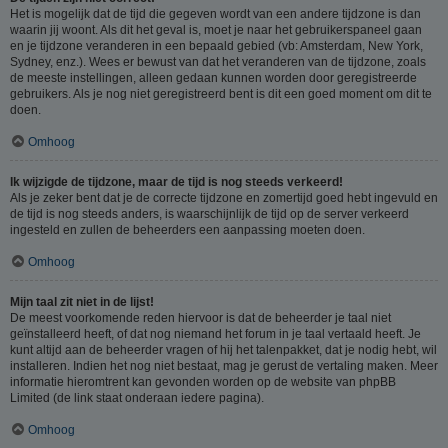
Het is mogelijk dat de tijd die gegeven wordt van een andere tijdzone is dan
waarin jij woont. Als dit het geval is, moet je naar het gebruikerspaneel gaan
en je tijdzone veranderen in een bepaald gebied (vb: Amsterdam, New York,
Sydney, enz.). Wees er bewust van dat het veranderen van de tijdzone, zoals
de meeste instellingen, alleen gedaan kunnen worden door geregistreerde
gebruikers. Als je nog niet geregistreerd bent is dit een goed moment om dit te
doen.
Omhoog
Ik wijzigde de tijdzone, maar de tijd is nog steeds verkeerd!
Als je zeker bent dat je de correcte tijdzone en zomertijd goed hebt ingevuld en
de tijd is nog steeds anders, is waarschijnlijk de tijd op de server verkeerd
ingesteld en zullen de beheerders een aanpassing moeten doen.
Omhoog
Mijn taal zit niet in de lijst!
De meest voorkomende reden hiervoor is dat de beheerder je taal niet
geïnstalleerd heeft, of dat nog niemand het forum in je taal vertaald heeft. Je
kunt altijd aan de beheerder vragen of hij het talenpakket, dat je nodig hebt, wil
installeren. Indien het nog niet bestaat, mag je gerust de vertaling maken. Meer
informatie hieromtrent kan gevonden worden op de website van phpBB
Limited (de link staat onderaan iedere pagina).
Omhoog