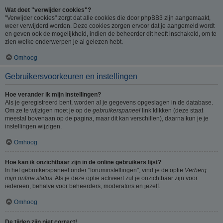
Wat doet "verwijder cookies"?
"Verwijder cookies" zorgt dat alle cookies die door phpBB3 zijn aangemaakt,
weer verwijderd worden. Deze cookies zorgen ervoor dat je aangemeld wordt
en geven ook de mogelijkheid, indien de beheerder dit heeft inschakeld, om te
zien welke onderwerpen je al gelezen hebt.
Omhoog
Gebruikersvoorkeuren en instellingen
Hoe verander ik mijn instellingen?
Als je geregistreerd bent, worden al je gegevens opgeslagen in de database.
Om ze te wijzigen moet je op de
gebruikerspaneel
link klikken (deze staat
meestal bovenaan op de pagina, maar dit kan verschillen), daarna kun je je
instellingen wijzigen.
Omhoog
Hoe kan ik onzichtbaar zijn in de online gebruikers lijst?
In het gebruikerspaneel onder "foruminstellingen", vind je de optie
Verberg
mijn online status
. Als je deze optie activeert zul je onzichtbaar zijn voor
iedereen, behalve voor beheerders, moderators en jezelf.
Omhoog
De tijden zijn niet correct!