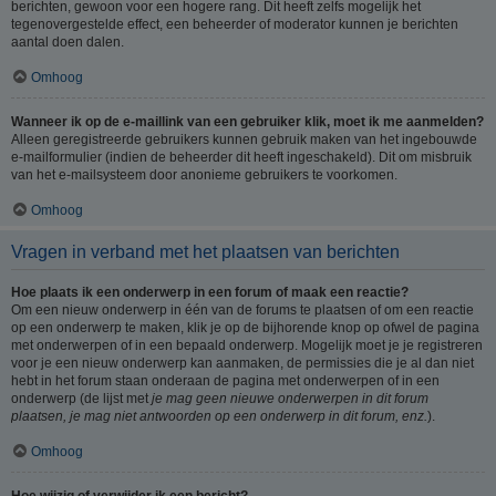
berichten, gewoon voor een hogere rang. Dit heeft zelfs mogelijk het
tegenovergestelde effect, een beheerder of moderator kunnen je berichten
aantal doen dalen.
Omhoog
Wanneer ik op de e-maillink van een gebruiker klik, moet ik me aanmelden?
Alleen geregistreerde gebruikers kunnen gebruik maken van het ingebouwde
e-mailformulier (indien de beheerder dit heeft ingeschakeld). Dit om misbruik
van het e-mailsysteem door anonieme gebruikers te voorkomen.
Omhoog
Vragen in verband met het plaatsen van berichten
Hoe plaats ik een onderwerp in een forum of maak een reactie?
Om een nieuw onderwerp in één van de forums te plaatsen of om een reactie
op een onderwerp te maken, klik je op de bijhorende knop op ofwel de pagina
met onderwerpen of in een bepaald onderwerp. Mogelijk moet je je registreren
voor je een nieuw onderwerp kan aanmaken, de permissies die je al dan niet
hebt in het forum staan onderaan de pagina met onderwerpen of in een
onderwerp (de lijst met
je mag geen nieuwe onderwerpen in dit forum
plaatsen, je mag niet antwoorden op een onderwerp in dit forum, enz.
).
Omhoog
Hoe wijzig of verwijder ik een bericht?