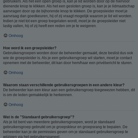
gebruikers. Als het een open groep is, kan je lid worden door op de hiervoor
dienende knop te klikken. Als het een gesloten groep is, kan je je lidmaatschap
aanvragen door op de bijhorende knop te klikken. De groepsleider moet je
aanvraag dan goedkeuren, hij of zij vraagt mogelijk waarom je lid wil worden.
Indien je niet tot een groep toegelaten wordt, moet je de groepsleider niet
lastig vallen, hij of zij heeft een reden om je te weigeren.
Omhoog
Hoe word ik een groepsleider?
Gebruikersgroepen worden door de beheerder gemaakt, deze beslist dus ook
wie de groepsleider is. Als je een gebruikersgroep wil starten, moet je contact
opnemen met de beheerder, dit kan door hem/haar een privébericht te sturen.
Omhoog
Waarom staan verschillende gebruikersgroepen in een andere kleur?
De beheerder kan een kleur aan een gebruikersgroep toegewezen hebben, dit
is om de leden gemakkelijk te herkennen.
Omhoog
Wat is de "Standaard gebruikersgroep"?
Als je lid bent van meerdere gebruikersgroepen, word je standaard
gebruikersgroep gebruikt om je groepskleur en groepsrang te bepalen. De
beheerder kan je de permissies geven om je standaard gebruikersgroep te
wijzigen via het gebruikerspaneel.