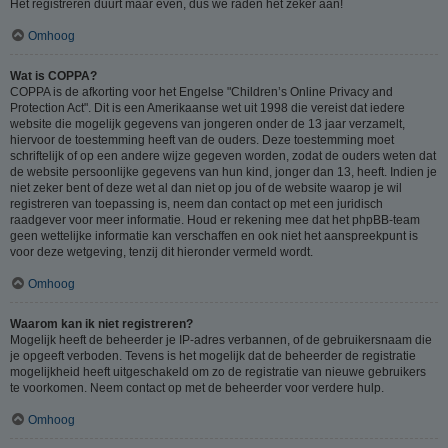
Het registreren duurt maar even, dus we raden het zeker aan!
Omhoog
Wat is COPPA?
COPPA is de afkorting voor het Engelse "Children’s Online Privacy and
Protection Act". Dit is een Amerikaanse wet uit 1998 die vereist dat iedere
website die mogelijk gegevens van jongeren onder de 13 jaar verzamelt,
hiervoor de toestemming heeft van de ouders. Deze toestemming moet
schriftelijk of op een andere wijze gegeven worden, zodat de ouders weten dat
de website persoonlijke gegevens van hun kind, jonger dan 13, heeft. Indien je
niet zeker bent of deze wet al dan niet op jou of de website waarop je wil
registreren van toepassing is, neem dan contact op met een juridisch
raadgever voor meer informatie. Houd er rekening mee dat het phpBB-team
geen wettelijke informatie kan verschaffen en ook niet het aanspreekpunt is
voor deze wetgeving, tenzij dit hieronder vermeld wordt.
Omhoog
Waarom kan ik niet registreren?
Mogelijk heeft de beheerder je IP-adres verbannen, of de gebruikersnaam die
je opgeeft verboden. Tevens is het mogelijk dat de beheerder de registratie
mogelijkheid heeft uitgeschakeld om zo de registratie van nieuwe gebruikers
te voorkomen. Neem contact op met de beheerder voor verdere hulp.
Omhoog