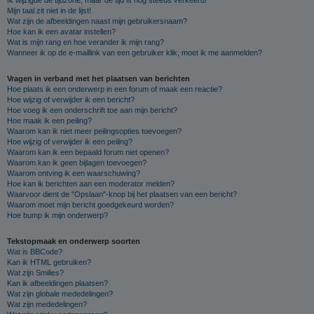
Mijn taal zit niet in de lijst!
Wat zijn de afbeeldingen naast mijn gebruikersnaam?
Hoe kan ik een avatar instellen?
Wat is mijn rang en hoe verander ik mijn rang?
Wanneer ik op de e-maillink van een gebruiker klik, moet ik me aanmelden?
Vragen in verband met het plaatsen van berichten
Hoe plaats ik een onderwerp in een forum of maak een reactie?
Hoe wijzig of verwijder ik een bericht?
Hoe voeg ik een onderschrift toe aan mijn bericht?
Hoe maak ik een peiling?
Waarom kan ik niet meer peilingsopties toevoegen?
Hoe wijzig of verwijder ik een peiling?
Waarom kan ik een bepaald forum niet openen?
Waarom kan ik geen bijlagen toevoegen?
Waarom ontving ik een waarschuwing?
Hoe kan ik berichten aan een moderator melden?
Waarvoor dient de "Opslaan"-knop bij het plaatsen van een bericht?
Waarom moet mijn bericht goedgekeurd worden?
Hoe bump ik mijn onderwerp?
Tekstopmaak en onderwerp soorten
Wat is BBCode?
Kan ik HTML gebruiken?
Wat zijn Smilies?
Kan ik afbeeldingen plaatsen?
Wat zijn globale mededelingen?
Wat zijn mededelingen?