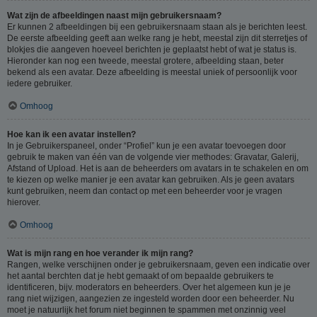
Wat zijn de afbeeldingen naast mijn gebruikersnaam?
Er kunnen 2 afbeeldingen bij een gebruikersnaam staan als je berichten leest.
De eerste afbeelding geeft aan welke rang je hebt, meestal zijn dit sterretjes of
blokjes die aangeven hoeveel berichten je geplaatst hebt of wat je status is.
Hieronder kan nog een tweede, meestal grotere, afbeelding staan, beter
bekend als een avatar. Deze afbeelding is meestal uniek of persoonlijk voor
iedere gebruiker.
Omhoog
Hoe kan ik een avatar instellen?
In je Gebruikerspaneel, onder “Profiel” kun je een avatar toevoegen door
gebruik te maken van één van de volgende vier methodes: Gravatar, Galerij,
Afstand of Upload. Het is aan de beheerders om avatars in te schakelen en om
te kiezen op welke manier je een avatar kan gebruiken. Als je geen avatars
kunt gebruiken, neem dan contact op met een beheerder voor je vragen
hierover.
Omhoog
Wat is mijn rang en hoe verander ik mijn rang?
Rangen, welke verschijnen onder je gebruikersnaam, geven een indicatie over
het aantal berchten dat je hebt gemaakt of om bepaalde gebruikers te
identificeren, bijv. moderators en beheerders. Over het algemeen kun je je
rang niet wijzigen, aangezien ze ingesteld worden door een beheerder. Nu
moet je natuurlijk het forum niet beginnen te spammen met onzinnig veel