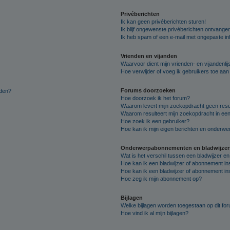
Privéberichten
Ik kan geen privéberichten sturen!
Ik blijf ongewenste privéberichten ontvange
Ik heb spam of een e-mail met ongepaste i
Vrienden en vijanden
Waarvoor dient mijn vrienden- en vijandenlij
Hoe verwijder of voeg ik gebruikers toe aan m
Forums doorzoeken
lden?
Hoe doorzoek ik het forum?
Waarom levert mijn zoekopdracht geen resu
Waarom resulteert mijn zoekopdracht in een
Hoe zoek ik een gebruiker?
Hoe kan ik mijn eigen berichten en onderw
Onderwerpabonnementen en bladwijzer
Wat is het verschil tussen een bladwijzer 
Hoe kan ik een bladwijzer of abonnement in
Hoe kan ik een bladwijzer of abonnement ins
Hoe zeg ik mijn abonnement op?
Bijlagen
Welke bijlagen worden toegestaan op dit fo
Hoe vind ik al mijn bijlagen?