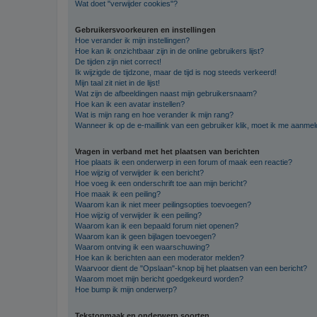
Wat doet "verwijder cookies"?
Gebruikersvoorkeuren en instellingen
Hoe verander ik mijn instellingen?
Hoe kan ik onzichtbaar zijn in de online gebruikers lijst?
De tijden zijn niet correct!
Ik wijzigde de tijdzone, maar de tijd is nog steeds verkeerd!
Mijn taal zit niet in de lijst!
Wat zijn de afbeeldingen naast mijn gebruikersnaam?
Hoe kan ik een avatar instellen?
Wat is mijn rang en hoe verander ik mijn rang?
Wanneer ik op de e-maillink van een gebruiker klik, moet ik me aanme
Vragen in verband met het plaatsen van berichten
Hoe plaats ik een onderwerp in een forum of maak een reactie?
Hoe wijzig of verwijder ik een bericht?
Hoe voeg ik een onderschrift toe aan mijn bericht?
Hoe maak ik een peiling?
Waarom kan ik niet meer peilingsopties toevoegen?
Hoe wijzig of verwijder ik een peiling?
Waarom kan ik een bepaald forum niet openen?
Waarom kan ik geen bijlagen toevoegen?
Waarom ontving ik een waarschuwing?
Hoe kan ik berichten aan een moderator melden?
Waarvoor dient de "Opslaan"-knop bij het plaatsen van een bericht?
Waarom moet mijn bericht goedgekeurd worden?
Hoe bump ik mijn onderwerp?
Tekstopmaak en onderwerp soorten