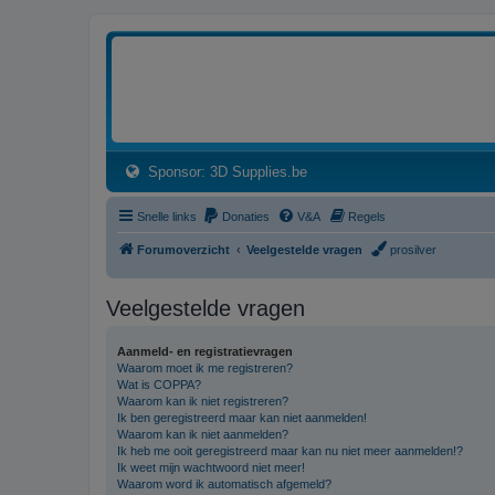
3dprintforum
Het 3D print forum van de Benelux na de sluiting van 3dprintforum.nl
(Opens a new tab)
Sponsor: 3D Supplies.be
Snelle links
Donaties
V&A
Regels
Forumoverzicht
Veelgestelde vragen
prosilver
Veelgestelde vragen
Aanmeld- en registratievragen
Waarom moet ik me registreren?
Wat is COPPA?
Waarom kan ik niet registreren?
Ik ben geregistreerd maar kan niet aanmelden!
Waarom kan ik niet aanmelden?
Ik heb me ooit geregistreerd maar kan nu niet meer aanmelden!?
Ik weet mijn wachtwoord niet meer!
Waarom word ik automatisch afgemeld?