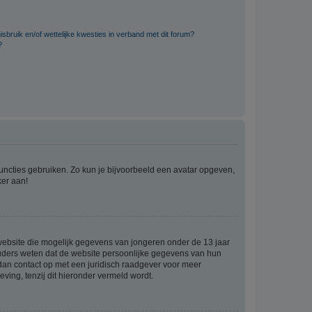
bruik en/of wettelijke kwesties in verband met dit forum?
?
 functies gebruiken. Zo kun je bijvoorbeeld een avatar opgeven,
ker aan!
e website die mogelijk gegevens van jongeren onder de 13 jaar
ouders weten dat de website persoonlijke gegevens van hun
m dan contact op met een juridisch raadgever voor meer
ving, tenzij dit hieronder vermeld wordt.