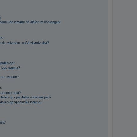
n!
nhoud van iemand op dit forum ontvangen!
st?
ijn vrienden- en/of vijandenlijst?
ltaten op?
 lege pagina?
erpen vinden?
s
en abonnement?
stellen op specifieke onderwerpen?
tellen op specifieke forums?
rum?