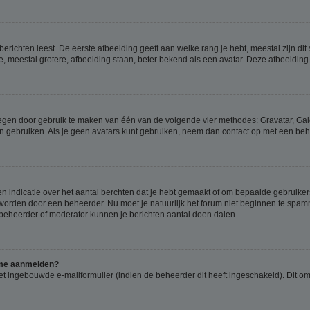
richten leest. De eerste afbeelding geeft aan welke rang je hebt, meestal zijn dit 
e, meestal grotere, afbeelding staan, beter bekend als een avatar. Deze afbeelding 
oegen door gebruik te maken van één van de volgende vier methodes: Gravatar, Gale
n gebruiken. Als je geen avatars kunt gebruiken, neem dan contact op met een beh
indicatie over het aantal berchten dat je hebt gemaakt of om bepaalde gebruikers 
d worden door een beheerder. Nu moet je natuurlijk het forum niet beginnen te sp
en beheerder of moderator kunnen je berichten aantal doen dalen.
k me aanmelden?
t ingebouwde e-mailformulier (indien de beheerder dit heeft ingeschakeld). Dit o