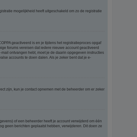
stratie mogelijkheid heeft uitgeschakeld om zo de registratie
OPPA geactiveerd is en je tijdens het registratieproces opgaf
ommige forums vereisen dat iedere nieuwe account geactiveerd
 e-mail ontvangen hebt, moet je de daarin opgegeven instructies
lse accounts te doen dalen. Als je zeker bent dat je e-
rect zijn, kun je contact opnemen met de beheerder om er zeker
egevens) of een beheerder heeft je account verwijderd om één
e nog geen berichten geplaatst hebben, verwijderen. Dit doen ze