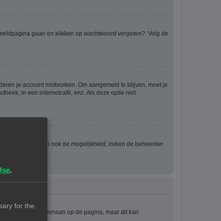
anmeldpagina gaan en klikken op
wachtwoord vergeten?
. Volg de
nderen je account misbruiken. Om aangemeld te blijven, moet je
theek, in een internetcafé, enz. Als deze optie niet
eld wordt en geven ook de mogelijkheid, indien de beheerder
Use
.
ary for the
e staat meestal bovenaan op de pagina, maar dit kan