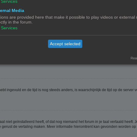
Services
ernal Media
ions are provided here that make it possible to play videos or external
ectly in the forum.
ptie
Verberg mijn online status
. Als je deze optie activeert zul je onzichtbaar zijn 
Services
Accept selected
jdzone is dan waarin jij woont. Als dit het geval is, moet je naar het gebruikerspan
t veranderen van de tijdzone, zoals de meeste instellingen, alleen gedaan kunnen
Real
 hebt ingevuld en de tijd is nog steeds anders, is waarschijnlijk de tijd op de serv
niet geïnstalleerd heeft, of dat nog niemand het forum in je taal vertaald heeft. Je
ag je gerust de vertaling maken. Meer informatie hieromtrent kan gevonden worden o