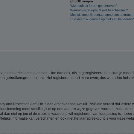
phpBB vragen
Wie heeft dit forum geschreven?
Waarom is de optie X niet beschikbaar?
Met wie moet ik contact opnemen omtrent mis
Hoe neem ik contact op met een beheerder
 zijn om berichten te plaatsen. Hoe dan ook, als je geregistreerd bent kun je meer
 van gebruikersgroepen, enz. Het registreren duurt maar even, dus we raden het ze
acy and Protection Act". Dit is een Amerikaanse wet uit 1998 die vereist dat ieder
 toestemming moet schriftelijk of op een andere wijze gegeven worden, zodat de 
et al dan niet op jou of de website waarop je wil registreren van toepassing is, nee
lijke informatie kan verschaffen en ook niet het aanspreekpunt is voor deze wetge