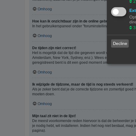
2
Omhoog
Ext
Opt
Hoe kan ik onzichtbaar zijn in de online gebruikers lijst?
dir
In het gebruikerspaneel onder "foruminstellingen", vind je de o
3
Omhoog
Decline
De tijden zijn niet correct!
Het is mogelijk dat de tijd die gegeven wordt van een andere ti
Amsterdam, New York, Sydney, enz.). Wees er bewust van dat he
geregistreerd bent is dit een goed moment om dit te doen.
Omhoog
Ik wijzigde de tijdzone, maar de tijd is nog steeds verkeerd!
Als je zeker bent dat je de correcte tijdzone en zomertijd goed
moeten doen.
Omhoog
Mijn taal zit niet in de lijst!
De meest voorkomende reden hiervoor is dat de beheerder je taal 
je nodig hebt, wil installeren. Indien het nog niet bestaat, m
pagina).