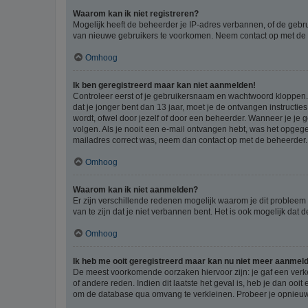
Waarom kan ik niet registreren?
Mogelijk heeft de beheerder je IP-adres verbannen, of de gebru
van nieuwe gebruikers te voorkomen. Neem contact op met de 
Omhoog
Ik ben geregistreerd maar kan niet aanmelden!
Controleer eerst of je gebruikersnaam en wachtwoord kloppen. I
dat je jonger bent dan 13 jaar, moet je de ontvangen instructi
wordt, ofwel door jezelf of door een beheerder. Wanneer je je 
volgen. Als je nooit een e-mail ontvangen hebt, was het opgege
mailadres correct was, neem dan contact op met de beheerder.
Omhoog
Waarom kan ik niet aanmelden?
Er zijn verschillende redenen mogelijk waarom je dit probleem
van te zijn dat je niet verbannen bent. Het is ook mogelijk dat
Omhoog
Ik heb me ooit geregistreerd maar kan nu niet meer aanmel
De meest voorkomende oorzaken hiervoor zijn: je gaf een verk
of andere reden. Indien dit laatste het geval is, heb je dan oo
om de database qua omvang te verkleinen. Probeer je opnieuw t