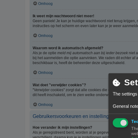
Omhoog
Ik weet mijn wachtwoord niet meer!
Geen paniek! Je kan je huidige wachtwoord niet terug krijgen,
instructies op het scherm en even later kan je je weer aanmeld
Omhoog
Waarom word ik automatisch afgemeld?
Als je de optie
meld mij automatisch aan bij ieder bezoek
niet 
bij het aanmelden die optie aanvinken. We raden dit echter af a
beschikbaar is, heeft de beheerder deze uitgeschakeld.
Omhoog
Set
Wat doet "verwijder cookies"?
"Verwijder cookies" zorgt dat alle cookies die door phpBB3 z
The settings
dit heeft inschakeld, om te zien welke onderwerpen je al gelez
Omhoog
General note
Gebruikersvoorkeuren en instellingen
Tec
Hoe verander ik mijn instellingen?
The
Als je geregistreerd bent, worden al je gegevens opgeslagen i
web
verschillen), daarna kun je je instellingen wijzigen.