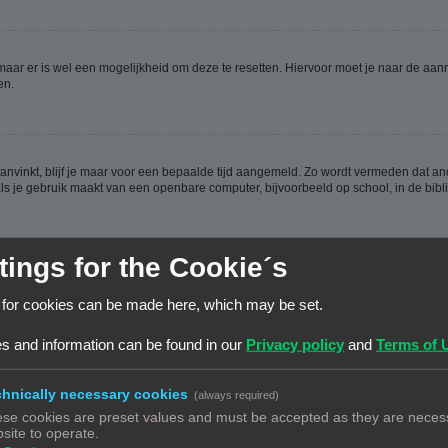
 maar er is wel een mogelijkheid om deze te resetten. Hiervoor moet je naar de a
en.
aanvinkt, blijf je maar voor een bepaalde tijd aangemeld. Zo wordt vermeden dat a
ls je gebruik maakt van een openbare computer, bijvoorbeeld op school, in de biblio
tings for the Cookie´s
ijn aangemaakt, weer verwijderd worden. Deze cookies zorgen ervoor dat je aangem
 for cookies can be made here, which may be set.
en hebt.
s and information can be found in our
Privacy policy
and
Terms of 
hnically necessary cookies
(always required)
se cookies are preset values and must be accepted as they are necess
n de database. Om ze te wijzigen moet je op de
gebruikerspaneel
link klikken (dez
site to operate.