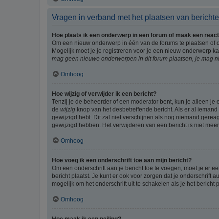
Vragen in verband met het plaatsen van bericht
Hoe plaats ik een onderwerp in een forum of maak een react
Om een nieuw onderwerp in één van de forums te plaatsen of 
Mogelijk moet je je registreren voor je een nieuw onderwerp k
mag geen nieuwe onderwerpen in dit forum plaatsen, je mag ni
Omhoog
Hoe wijzig of verwijder ik een bericht?
Tenzij je de beheerder of een moderator bent, kun je alleen je 
de
wijzig
knop van het desbetreffende bericht. Als er al iemand o
gewijzigd hebt. Dit zal niet verschijnen als nog niemand gere
gewijzigd hebben. Het verwijderen van een bericht is niet mee
Omhoog
Hoe voeg ik een onderschrift toe aan mijn bericht?
Om een onderschrift aan je bericht toe te voegen, moet je er ee
bericht plaatst. Je kunt er ook voor zorgen dat je onderschrift 
mogelijk om het onderschrift uit te schakelen als je het bericht p
Omhoog
Hoe maak ik een peiling?