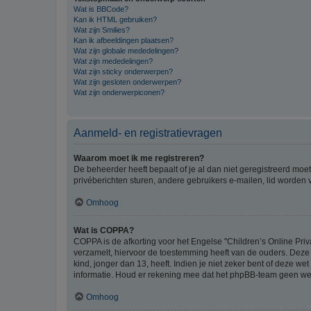
Wat is BBCode?
Kan ik HTML gebruiken?
Wat zijn Smilies?
Kan ik afbeeldingen plaatsen?
Wat zijn globale mededelingen?
Wat zijn mededelingen?
Wat zijn sticky onderwerpen?
Wat zijn gesloten onderwerpen?
Wat zijn onderwerpiconen?
Aanmeld- en registratievragen
Waarom moet ik me registreren?
De beheerder heeft bepaalt of je al dan niet geregistreerd moet
privéberichten sturen, andere gebruikers e-mailen, lid worden
Omhoog
Wat is COPPA?
COPPA is de afkorting voor het Engelse "Children’s Online Priv
verzamelt, hiervoor de toestemming heeft van de ouders. Deze
kind, jonger dan 13, heeft. Indien je niet zeker bent of deze w
informatie. Houd er rekening mee dat het phpBB-team geen wette
Omhoog