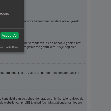
 media
voor iedereen, behalve voor beheerders, moderators en jezelf.
Accept All
eel gaan en je tijdzone veranderen in een bepaald gebied (vb:
 worden door geregistreerde gebruikers. Als je nog niet
ized with Klaro!
er verkeerd ingesteld en zullen de beheerders een aanpassing
 kunt altijd aan de beheerder vragen of hij het talenpakket, dat
p de website van phpBB Limited (de link staat onderaan iedere