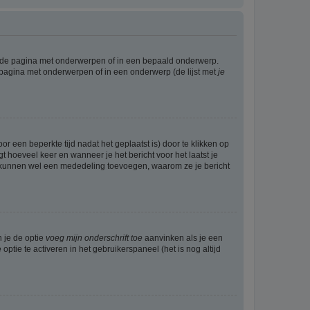
l de pagina met onderwerpen of in een bepaald onderwerp.
 pagina met onderwerpen of in een onderwerp (de lijst met
je
r een beperkte tijd nadat het geplaatst is) door te klikken op
gt hoeveel keer en wanneer je het bericht voor het laatst je
Zij kunnen wel een mededeling toevoegen, waarom ze je bericht
n je de optie
voeg mijn onderschrift toe
aanvinken als je een
optie te activeren in het gebruikerspaneel (het is nog altijd