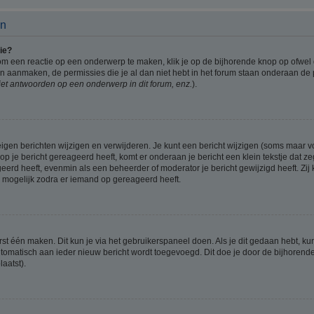
en
ie?
om een reactie op een onderwerp te maken, klik je op de bijhorende knop op ofwe
an aanmaken, de permissies die je al dan niet hebt in het forum staan onderaan de
et antwoorden op een onderwerp in dit forum, enz.
).
eigen berichten wijzigen en verwijderen. Je kunt een bericht wijzigen (soms maar voo
p je bericht gereageerd heeft, komt er onderaan je bericht een klein tekstje dat ze
ageerd heeft, evenmin als een beheerder of moderator je bericht gewijzigd heeft. 
r mogelijk zodra er iemand op gereageerd heeft.
rst één maken. Dit kun je via het gebruikerspaneel doen. Als je dit gedaan hebt, ku
automatisch aan ieder nieuw bericht wordt toegevoegd. Dit doe je door de bijhorende 
laatst).