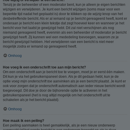
Tenzij je de beheerder of een moderator bent, kun je alleen je eigen berichten
wijzigen en verwijderen. Je kunt een bericht wijzigen (soms maar voor een
beperkte tijd nadat het geplaatst is) door te klikken op de
wijzig
knop van het
desbetreffende bericht. Als er al iemand op je bericht gereageerd heeft, komt er
onderaan je bericht een klein tekstje dat zegt hoeveel keer en wanneer je het
bericht voor het laatst je gewijzigd hebt. Dit zal niet verschijnen als nog
niemand gereageerd heeft, evenmin als een beheerder of moderator je bericht
gewijzigd heeft. Zij kunnen wel een mededeling toevoegen, waarom ze je
bericht gewijzigd hebben. Het verwijderen van een bericht is niet meer
mogelijk zodra er iemand op gereageerd heeft.
Omhoog
Hoe voeg ik een onderschrift toe aan mijn bericht?
Om een onderschrift aan je bericht toe te voegen, moet je er eerst één maken.
Dit kun je via het gebruikerspaneel doen. Als je dit gedaan hebt, kun je de
optie
voeg mijn onderschrift toe
aanvinken als je een bericht plaatst. Je kunt er
ook voor zorgen dat je onderschrift automatisch aan ieder nieuw bericht wordt
toegevoegd. Dit doe je door de bijhorende optie te activeren in het
gebruikerspaneel (het is nog altijd mogelijk om het onderschrift uit te
schakelen als je het bericht plaatst).
Omhoog
Hoe maak ik een peiling?
Een peiling aanmaken is heel gemakkelijk, als je een nieuw onderwerp
aanmaakt (of het eerste bericht in een onderwerp bewerkt en als je daar