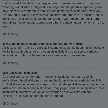
Het is mogelijk dat de tijd die gegeven wordt van een andere tijdzone is dan
waarin jij woont. Als dit het geval is, moet je naar het gebruikerspaneel gaan
en je tijdzone veranderen in een bepaald gebied (vb: Amsterdam, New York,
Sydney, enz.). Wees er bewust van dat het veranderen van de tijdzone, zoals
de meeste instellingen, alleen gedaan kunnen worden door geregistreerde
gebruikers. Als je nog niet geregistreerd bent is dit een goed moment om dit te
doen.
Omhoog
Ik wijzigde de tijdzone, maar de tijd is nog steeds verkeerd!
Als je zeker bent dat je de correcte tijdzone en zomertijd goed hebt ingevuld en
de tijd is nog steeds anders, is waarschijnlijk de tijd op de server verkeerd
ingesteld en zullen de beheerders een aanpassing moeten doen.
Omhoog
Mijn taal zit niet in de lijst!
De meest voorkomende reden hiervoor is dat de beheerder je taal niet
geïnstalleerd heeft, of dat nog niemand het forum in je taal vertaald heeft. Je
kunt altijd aan de beheerder vragen of hij het talenpakket, dat je nodig hebt, wil
installeren. Indien het nog niet bestaat, mag je gerust de vertaling maken. Meer
informatie hieromtrent kan gevonden worden op de website van phpBB
Limited (de link staat onderaan iedere pagina).
Omhoog