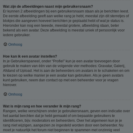
Wat zijn de afbeeldingen naast mijn gebruikersnaam?
Er kunnen 2 afbeeldingen bij een gebruikersnaam staan als je berichten leest.
De eerste afbeelding geeft aan welke rang je hebt, meestal zijn dit sterretjes of
blokjes die aangeven hoeveel berichten je geplaatst hebt of wat je status is.
Hieronder kan nog een tweede, meestal grotere, afbeelding staan, beter
bekend als een avatar. Deze afbeelding is meestal uniek of persoonlijk voor
iedere gebruiker.
Omhoog
Hoe kan ik een avatar instellen?
In je Gebruikerspaneel, onder “Profiel” kun je een avatar toevoegen door
gebruik te maken van één van de volgende vier methodes: Gravatar, Galerij,
Afstand of Upload. Het is aan de beheerders om avatars in te schakelen en om
te kiezen op welke manier je een avatar kan gebruiken. Als je geen avatars
kunt gebruiken, neem dan contact op met een beheerder voor je vragen
hierover.
Omhoog
Wat is mijn rang en hoe verander ik mijn rang?
Rangen, welke verschijnen onder je gebruikersnaam, geven een indicatie over
het aantal berchten dat je hebt gemaakt of om bepaalde gebruikers te
identificeren, bijv. moderators en beheerders. Over het algemeen kun je je
rang niet wijzigen, aangezien ze ingesteld worden door een beheerder. Nu
moet je natuurlijk het forum niet beginnen te spammen met onzinnig veel