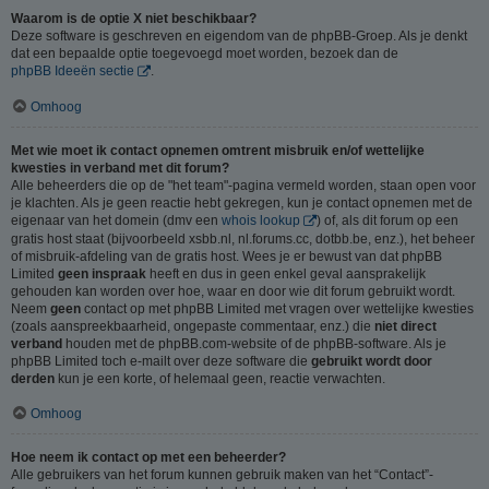
Waarom is de optie X niet beschikbaar?
Deze software is geschreven en eigendom van de phpBB-Groep. Als je denkt
dat een bepaalde optie toegevoegd moet worden, bezoek dan de
phpBB Ideeën sectie
.
Omhoog
Met wie moet ik contact opnemen omtrent misbruik en/of wettelijke
kwesties in verband met dit forum?
Alle beheerders die op de "het team"-pagina vermeld worden, staan open voor
je klachten. Als je geen reactie hebt gekregen, kun je contact opnemen met de
eigenaar van het domein (dmv een
whois lookup
) of, als dit forum op een
gratis host staat (bijvoorbeeld xsbb.nl, nl.forums.cc, dotbb.be, enz.), het beheer
of misbruik-afdeling van de gratis host. Wees je er bewust van dat phpBB
Limited
geen inspraak
heeft en dus in geen enkel geval aansprakelijk
gehouden kan worden over hoe, waar en door wie dit forum gebruikt wordt.
Neem
geen
contact op met phpBB Limited met vragen over wettelijke kwesties
(zoals aanspreekbaarheid, ongepaste commentaar, enz.) die
niet direct
verband
houden met de phpBB.com-website of de phpBB-software. Als je
phpBB Limited toch e-mailt over deze software die
gebruikt wordt door
derden
kun je een korte, of helemaal geen, reactie verwachten.
Omhoog
Hoe neem ik contact op met een beheerder?
Alle gebruikers van het forum kunnen gebruik maken van het “Contact”-