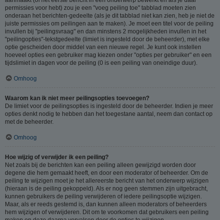
permissies voor hebt) zou je een "voeg peiling toe" tabblad moeten zien
onderaan het berichten-gedeelte (als je dit tabblad niet kan zien, heb je niet de
juiste permissies om peilingen aan te maken). Je moet een titel voor de peiling
invullen bij "peilingsvraag" en dan minstens 2 mogelijkheden invullen in het
"peilingopties"-tekstgedeelte (limiet is ingesteld door de beheerder), met elke
optie gescheiden door middel van een nieuwe regel. Je kunt ook instellen
hoeveel opties een gebruiker mag kiezen onder "opties per gebruiker" en een
tijdslimiet in dagen voor de peiling (0 is een peiling van oneindige duur).
Omhoog
Waarom kan ik niet meer peilingsopties toevoegen?
De limiet voor de peilingsopties is ingesteld door de beheerder. Indien je meer
opties denkt nodig te hebben dan het toegestane aantal, neem dan contact op
met de beheerder.
Omhoog
Hoe wijzig of verwijder ik een peiling?
Net zoals bij de berichten kan een peiling alleen gewijzigd worden door
degene die hem gemaakt heeft, en door een moderator of beheerder. Om de
peiling te wijzigen moet je het allereerste bericht van het onderwerp wijzigen
(hieraan is de peiling gekoppeld). Als er nog geen stemmen zijn uitgebracht,
kunnen gebruikers de peiling verwijderen of iedere peilingsoptie wijzigen.
Maar, als er reeds gestemd is, dan kunnen alleen moderators of beheerders
hem wijzigen of verwijderen. Dit om te voorkomen dat gebruikers een peiling
maken en deze daarna vervalsen door de opties te wijzigen.