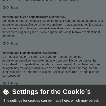
Omhoog
Waarom kan ik een bepaald forum niet openen?
Sommige forums zijn mogelijk alleen toegankelijk voor bepaalde gebruikers of
gebruikersgroepen. Om berichten te zien, lezen, plaatsen, enz. heb je speciale
permissies nodig. Deze permissies kun je alleen van moderators of
beheerders krijgen, zij zijn dus ook degene met wie je hierover contact moet
opnemen.
Omhoog
Waarom kan ik geen bijlagen toevoegen?
De mogelijkheid om bijlagen toe te voegen, kan per forum, per
gebruikersgroep of per gebruiker ingesteld worden. De beheerder kan het
bijvoorbeeld zo ingesteld hebben dat je in een bepaald forum helemaal geen
bijlagen mag toevoegen of dat alleen de beheerdersgroep dit mag. Neem
contact op met de beheerder als je niet zeker weet waarom je geen bijlagen
kan toevoegen.
Omhoog
Settings for the Cookie´s
Waarom ontving ik een waarschuwing?
Op ieder forum gelden specifieke regels, als je één van deze regels (volgens
The settings for cookies can be made here, which may be set.
de beheerder) overtreedt, kun je een waarschuwing ontvangen. Het sturen van
een waarschuwing naar je is een beslissing van de beheerder, phpBB Limited