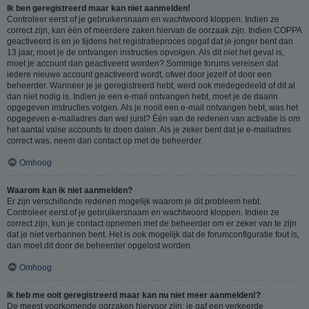
Ik ben geregistreerd maar kan niet aanmelden!
Controleer eerst of je gebruikersnaam en wachtwoord kloppen. Indien ze
correct zijn, kan één of meerdere zaken hiervan de oorzaak zijn. Indien COPPA
geactiveerd is en je tijdens het registratieproces opgaf dat je jonger bent dan
13 jaar, moet je de ontvangen instructies opvolgen. Als dit niet het geval is,
moet je account dan geactiveerd worden? Sommige forums vereisen dat
iedere nieuwe account geactiveerd wordt, ofwel door jezelf of door een
beheerder. Wanneer je je geregistreerd hebt, werd ook medegedeeld of dit al
dan niet nodig is. Indien je een e-mail ontvangen hebt, moet je de daarin
opgegeven instructies volgen. Als je nooit een e-mail ontvangen hebt, was het
opgegeven e-mailadres dan wel juist? Één van de redenen van activatie is om
het aantal valse accounts te doen dalen. Als je zeker bent dat je e-mailadres
correct was, neem dan contact op met de beheerder.
Omhoog
Waarom kan ik niet aanmelden?
Er zijn verschillende redenen mogelijk waarom je dit probleem hebt.
Controleer eerst of je gebruikersnaam en wachtwoord kloppen. Indien ze
correct zijn, kun je contact opnemen met de beheerder om er zeker van te zijn
dat je niet verbannen bent. Het is ook mogelijk dat de forumconfiguratie fout is,
dan moet dit door de beheerder opgelost worden.
Omhoog
Ik heb me ooit geregistreerd maar kan nu niet meer aanmelden!?
De meest voorkomende oorzaken hiervoor zijn: je gaf een verkeerde