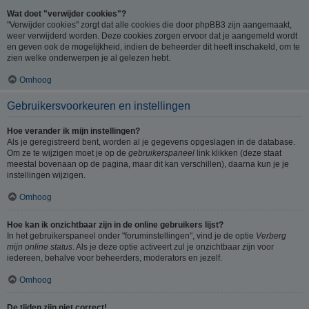
Wat doet "verwijder cookies"?
"Verwijder cookies" zorgt dat alle cookies die door phpBB3 zijn aangemaakt,
weer verwijderd worden. Deze cookies zorgen ervoor dat je aangemeld wordt
en geven ook de mogelijkheid, indien de beheerder dit heeft inschakeld, om te
zien welke onderwerpen je al gelezen hebt.
Omhoog
Gebruikersvoorkeuren en instellingen
Hoe verander ik mijn instellingen?
Als je geregistreerd bent, worden al je gegevens opgeslagen in de database.
Om ze te wijzigen moet je op de
gebruikerspaneel
link klikken (deze staat
meestal bovenaan op de pagina, maar dit kan verschillen), daarna kun je je
instellingen wijzigen.
Omhoog
Hoe kan ik onzichtbaar zijn in de online gebruikers lijst?
In het gebruikerspaneel onder "foruminstellingen", vind je de optie
Verberg
mijn online status
. Als je deze optie activeert zul je onzichtbaar zijn voor
iedereen, behalve voor beheerders, moderators en jezelf.
Omhoog
De tijden zijn niet correct!