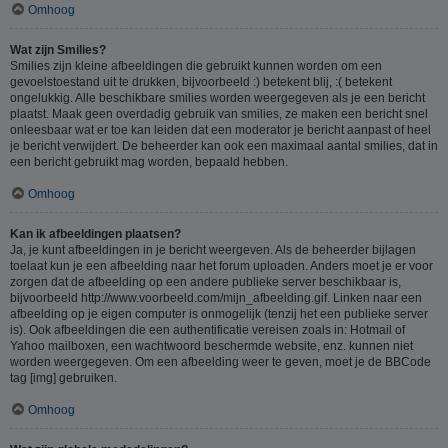
Omhoog
Wat zijn Smilies?
Smilies zijn kleine afbeeldingen die gebruikt kunnen worden om een
gevoelstoestand uit te drukken, bijvoorbeeld :) betekent blij, :( betekent
ongelukkig. Alle beschikbare smilies worden weergegeven als je een bericht
plaatst. Maak geen overdadig gebruik van smilies, ze maken een bericht snel
onleesbaar wat er toe kan leiden dat een moderator je bericht aanpast of heel
je bericht verwijdert. De beheerder kan ook een maximaal aantal smilies, dat in
een bericht gebruikt mag worden, bepaald hebben.
Omhoog
Kan ik afbeeldingen plaatsen?
Ja, je kunt afbeeldingen in je bericht weergeven. Als de beheerder bijlagen
toelaat kun je een afbeelding naar het forum uploaden. Anders moet je er voor
zorgen dat de afbeelding op een andere publieke server beschikbaar is,
bijvoorbeeld http://www.voorbeeld.com/mijn_afbeelding.gif. Linken naar een
afbeelding op je eigen computer is onmogelijk (tenzij het een publieke server
is). Ook afbeeldingen die een authentificatie vereisen zoals in: Hotmail of
Yahoo mailboxen, een wachtwoord beschermde website, enz. kunnen niet
worden weergegeven. Om een afbeelding weer te geven, moet je de BBCode
tag [img] gebruiken.
Omhoog