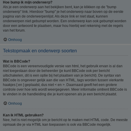
Hoe bump ik mijn onderwerp?
Als je een onderwerp aan het bekijken bent, kan je klikken op de "bump
onderwerp" link. Hierdoor "bump" je het onderwerp naar boven op de eerste
pagina van de onderwerpenlijst. Als deze link er niet staat, kunnen
onderwerpen niet gebumpt worden. Een onderwerp kan ook gebumpt worden
door een antwoord te plaatsen, maar hou hierbij wel rekening met de regels
van het forum.
Omhoog
Tekstopmaak en onderwerp soorten
Wat is BBCode?
BBCode is een vereenvoudigde versie van html, het gebruik ervan is al dan
niet toegestaan door de beheerder (je kunt BBCode ook per bericht
uitschakelen, dit is een optie bij het plaatsen van je bericht). De syntax van
BBCode is ongeveer gelijk aan die van HTML, tags worden tussen vierkante
haakjes [ en ] geplaatst, dus niet < en >. Daarnaast geeft het een grotere
controle over hoe iets wordt weergegeven. Meer informatie omtrent BBCode is
te vinden in de handleiding die je kunt openen als je een bericht plaatst.
Omhoog
Kan ik HTML gebruiken?
Nee, het is niet mogelijk om je bericht op te maken met HTML code. De meeste
opmaak die je via HTML kan toepassen is ook via BBCode mogelijk.