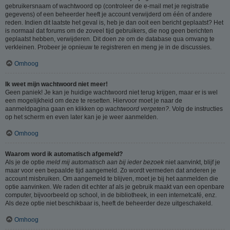
gebruikersnaam of wachtwoord op (controleer de e-mail met je registratie
gegevens) of een beheerder heeft je account verwijderd om één of andere
reden. Indien dit laatste het geval is, heb je dan ooit een bericht geplaatst? Het
is normaal dat forums om de zoveel tijd gebruikers, die nog geen berichten
geplaatst hebben, verwijderen. Dit doen ze om de database qua omvang te
verkleinen. Probeer je opnieuw te registreren en meng je in de discussies.
Omhoog
Ik weet mijn wachtwoord niet meer!
Geen paniek! Je kan je huidige wachtwoord niet terug krijgen, maar er is wel
een mogelijkheid om deze te resetten. Hiervoor moet je naar de
aanmeldpagina gaan en klikken op
wachtwoord vergeten?
. Volg de instructies
op het scherm en even later kan je je weer aanmelden.
Omhoog
Waarom word ik automatisch afgemeld?
Als je de optie
meld mij automatisch aan bij ieder bezoek
niet aanvinkt, blijf je
maar voor een bepaalde tijd aangemeld. Zo wordt vermeden dat anderen je
account misbruiken. Om aangemeld te blijven, moet je bij het aanmelden die
optie aanvinken. We raden dit echter af als je gebruik maakt van een openbare
computer, bijvoorbeeld op school, in de bibliotheek, in een internetcafé, enz.
Als deze optie niet beschikbaar is, heeft de beheerder deze uitgeschakeld.
Omhoog