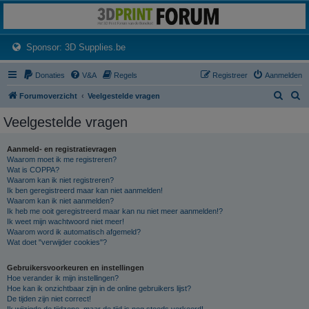
3dprintforum
Het 3D print forum van de Benelux na de sluiting van 3dprintforum.nl
(Opens a new tab)
Sponsor: 3D Supplies.be
Donaties
V&A
Regels
Registreer
Aanmelden
Z
Z
Forumoverzicht
Veelgestelde vragen
o
o
Veelgestelde vragen
e
e
k
k
Aanmeld- en registratievragen
Waarom moet ik me registreren?
Wat is COPPA?
Waarom kan ik niet registreren?
Ik ben geregistreerd maar kan niet aanmelden!
Waarom kan ik niet aanmelden?
Ik heb me ooit geregistreerd maar kan nu niet meer aanmelden!?
Ik weet mijn wachtwoord niet meer!
Waarom word ik automatisch afgemeld?
Wat doet "verwijder cookies"?
Gebruikersvoorkeuren en instellingen
Hoe verander ik mijn instellingen?
Hoe kan ik onzichtbaar zijn in de online gebruikers lijst?
De tijden zijn niet correct!
Ik wijzigde de tijdzone, maar de tijd is nog steeds verkeerd!