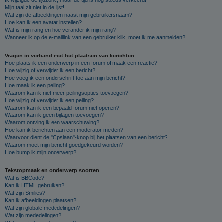
Mijn taal zit niet in de lijst!
Wat zijn de afbeeldingen naast mijn gebruikersnaam?
Hoe kan ik een avatar instellen?
Wat is mijn rang en hoe verander ik mijn rang?
Wanneer ik op de e-maillink van een gebruiker klik, moet ik me aanmelden?
Vragen in verband met het plaatsen van berichten
Hoe plaats ik een onderwerp in een forum of maak een reactie?
Hoe wijzig of verwijder ik een bericht?
Hoe voeg ik een onderschrift toe aan mijn bericht?
Hoe maak ik een peiling?
Waarom kan ik niet meer peilingsopties toevoegen?
Hoe wijzig of verwijder ik een peiling?
Waarom kan ik een bepaald forum niet openen?
Waarom kan ik geen bijlagen toevoegen?
Waarom ontving ik een waarschuwing?
Hoe kan ik berichten aan een moderator melden?
Waarvoor dient de "Opslaan"-knop bij het plaatsen van een bericht?
Waarom moet mijn bericht goedgekeurd worden?
Hoe bump ik mijn onderwerp?
Tekstopmaak en onderwerp soorten
Wat is BBCode?
Kan ik HTML gebruiken?
Wat zijn Smilies?
Kan ik afbeeldingen plaatsen?
Wat zijn globale mededelingen?
Wat zijn mededelingen?