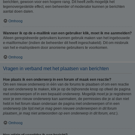
berichten, gewoon voor een hogere rang. Dit heeft zelfs mogelijk het
tegenovergestelde effect, een beheerder of moderator kunnen je berichten
aantal doen dalen.
Omhoog
Wanneer ik op de e-maillink van een gebruiker klik, moet ik me aanmelden?
Alleen geregistreerde gebruikers kunnen gebruik maken van het ingebouwde
e-mailformulier (indien de beheerder dit heeft ingeschakeld). Dit om misbruik
van het e-mailsysteem door anonieme gebruikers te voorkomen.
Omhoog
Vragen in verband met het plaatsen van berichten
Hoe plaats ik een onderwerp in een forum of maak een reactie?
Om een nieuw onderwerp in één van de forums te plaatsen of om een reactie
op een onderwerp te maken, klik je op de bijhorende knop op ofwel de pagina
met onderwerpen of in een bepaald onderwerp. Mogelijk moet je je registreren
voor je een nieuw onderwerp kan aanmaken, de permissies die je al dan niet
hebt in het forum staan onderaan de pagina met onderwerpen of in een
onderwerp (de lijst met
je mag geen nieuwe onderwerpen in dit forum
plaatsen, je mag niet antwoorden op een onderwerp in dit forum, enz.
).
Omhoog
Hoe wijzig of verwijder ik een bericht?