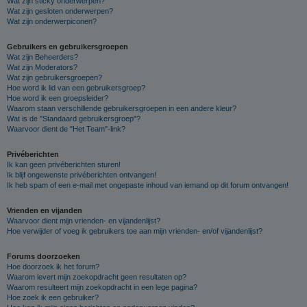
Wat zijn sticky onderwerpen?
Wat zijn gesloten onderwerpen?
Wat zijn onderwerpiconen?
Gebruikers en gebruikersgroepen
Wat zijn Beheerders?
Wat zijn Moderators?
Wat zijn gebruikersgroepen?
Hoe word ik lid van een gebruikersgroep?
Hoe word ik een groepsleider?
Waarom staan verschillende gebruikersgroepen in een andere kleur?
Wat is de "Standaard gebruikersgroep"?
Waarvoor dient de "Het Team"-link?
Privéberichten
Ik kan geen privéberichten sturen!
Ik blijf ongewenste privéberichten ontvangen!
Ik heb spam of een e-mail met ongepaste inhoud van iemand op dit forum ontvangen!
Vrienden en vijanden
Waarvoor dient mijn vrienden- en vijandenlijst?
Hoe verwijder of voeg ik gebruikers toe aan mijn vrienden- en/of vijandenlijst?
Forums doorzoeken
Hoe doorzoek ik het forum?
Waarom levert mijn zoekopdracht geen resultaten op?
Waarom resulteert mijn zoekopdracht in een lege pagina?
Hoe zoek ik een gebruiker?