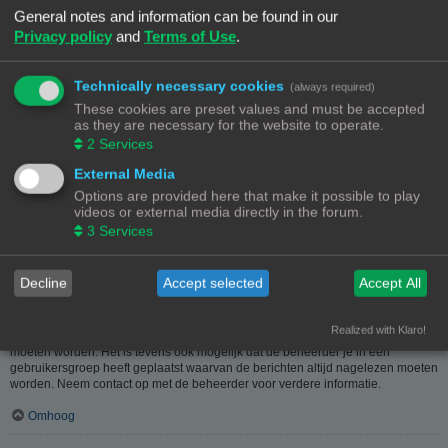
heeft hier dus in geen geval iets mee te maken.
General notes and information can be found in our
Privacy policy
and
Terms of Use
.
Omhoog
Hoe kan ik berichten aan een moderator melden?
Technically necessary cookies
(always required)
Als de beheerder het toelaat, kun je op de hiervoor dienende knop klikken bij
These cookies are preset values and must be accepted
het bericht. Als je hierop geklikt hebt, moet je een paar verplichte stappen
as they are necessary for the website to operate.
volgen om de melding te versturen.
2
Services
Omhoog
External Media
Options are provided here that make it possible to play
Waarvoor dient de "Opslaan"-knop bij het plaatsen van een bericht?
videos or external media directly in the forum.
Hiermee kun je berichten opslaan om ze dan later af te werken en te plaatsen.
3
Services
Een opgeslagen bericht kun je, via de bijhorende optie, in het
gebruikerspaneel weer laden.
Omhoog
Decline
Accept selected
Accept All
Waarom moet mijn bericht goedgekeurd worden?
Realized with Klaro!
De beheerder kan beslist hebben dat geplaatste berichten eerst nagekeken
moeten worden. Het is tevens ook mogelijk dat de beheerder je in een
gebruikersgroep heeft geplaatst waarvan de berichten altijd nagelezen moeten
worden. Neem contact op met de beheerder voor verdere informatie.
Omhoog