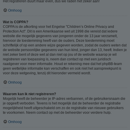
Het registreren duurt maar even, dus we raden het zeker aan!
Omhoog
Wat is COPPA?
COPPA is de afkorting voor het Engelse "Children’s Online Privacy and
Protection Act". Dit is een Amerikaanse wet uit 1998 die vereist dat iedere
website die mogelijk gegevens van jongeren onder de 13 jaar verzamelt,
hiervoor de toestemming heeft van de ouders. Deze toestemming moet
schriftelijk of op een andere wijze gegeven worden, zodat de ouders weten dat
de website persoonlijke gegevens van hun kind, jonger dan 13, heeft. Indien je
niet zeker bent of deze wet al dan niet op jou of de website waarop je wil
registreren van toepassing is, neem dan contact op met een juridisch
raadgever voor meer informatie. Houd er rekening mee dat het phpBB-team
geen wettelijke informatie kan verschaffen en ook niet het aanspreekpunt is
voor deze wetgeving, tenzij dit hieronder vermeld wordt.
Omhoog
Waarom kan ik niet registreren?
Mogelijk heeft de beheerder je IP-adres verbannen, of de gebruikersnaam die
je opgeeft verboden. Tevens is het mogelijk dat de beheerder de registratie
mogelijkheid heeft uitgeschakeld om zo de registratie van nieuwe gebruikers
te voorkomen. Neem contact op met de beheerder voor verdere hulp.
Omhoog