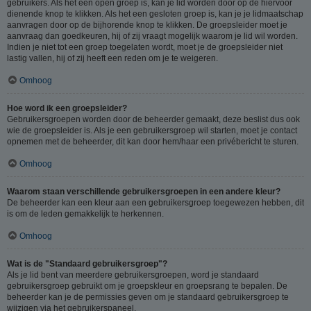
gebruikers. Als het een open groep is, kan je lid worden door op de hiervoor
dienende knop te klikken. Als het een gesloten groep is, kan je je lidmaatschap
aanvragen door op de bijhorende knop te klikken. De groepsleider moet je
aanvraag dan goedkeuren, hij of zij vraagt mogelijk waarom je lid wil worden.
Indien je niet tot een groep toegelaten wordt, moet je de groepsleider niet
lastig vallen, hij of zij heeft een reden om je te weigeren.
Omhoog
Hoe word ik een groepsleider?
Gebruikersgroepen worden door de beheerder gemaakt, deze beslist dus ook
wie de groepsleider is. Als je een gebruikersgroep wil starten, moet je contact
opnemen met de beheerder, dit kan door hem/haar een privébericht te sturen.
Omhoog
Waarom staan verschillende gebruikersgroepen in een andere kleur?
De beheerder kan een kleur aan een gebruikersgroep toegewezen hebben, dit
is om de leden gemakkelijk te herkennen.
Omhoog
Wat is de "Standaard gebruikersgroep"?
Als je lid bent van meerdere gebruikersgroepen, word je standaard
gebruikersgroep gebruikt om je groepskleur en groepsrang te bepalen. De
beheerder kan je de permissies geven om je standaard gebruikersgroep te
wijzigen via het gebruikerspaneel.