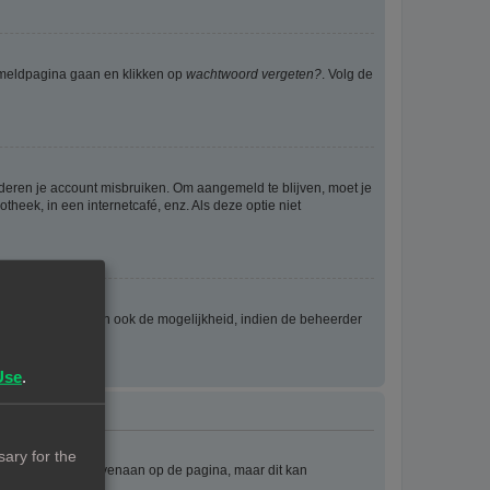
anmeldpagina gaan en klikken op
wachtwoord vergeten?
. Volg de
nderen je account misbruiken. Om aangemeld te blijven, moet je
theek, in een internetcafé, enz. Als deze optie niet
eld wordt en geven ook de mogelijkheid, indien de beheerder
Use
.
ary for the
e staat meestal bovenaan op de pagina, maar dit kan