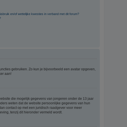
bruik en/of wettelijke kwesties in verband met dit forum?
?
 functies gebruiken. Zo kun je bijvoorbeeld een avatar opgeven,
ker aan!
e website die mogelijk gegevens van jongeren onder de 13 jaar
ouders weten dat de website persoonlijke gegevens van hun
m dan contact op met een juridisch raadgever voor meer
ving, tenzij dit hieronder vermeld wordt.