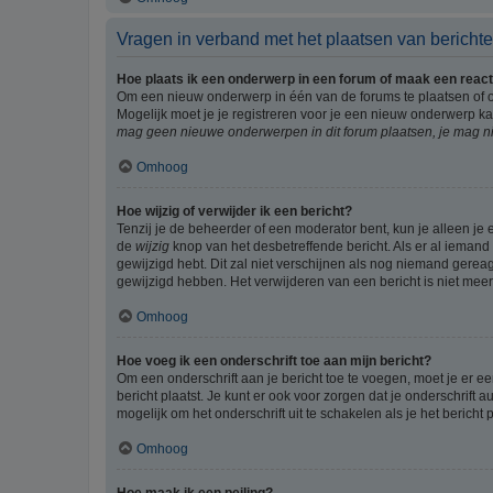
Vragen in verband met het plaatsen van bericht
Hoe plaats ik een onderwerp in een forum of maak een react
Om een nieuw onderwerp in één van de forums te plaatsen of 
Mogelijk moet je je registreren voor je een nieuw onderwerp k
mag geen nieuwe onderwerpen in dit forum plaatsen, je mag ni
Omhoog
Hoe wijzig of verwijder ik een bericht?
Tenzij je de beheerder of een moderator bent, kun je alleen je 
de
wijzig
knop van het desbetreffende bericht. Als er al iemand o
gewijzigd hebt. Dit zal niet verschijnen als nog niemand gere
gewijzigd hebben. Het verwijderen van een bericht is niet mee
Omhoog
Hoe voeg ik een onderschrift toe aan mijn bericht?
Om een onderschrift aan je bericht toe te voegen, moet je er ee
bericht plaatst. Je kunt er ook voor zorgen dat je onderschrift 
mogelijk om het onderschrift uit te schakelen als je het bericht p
Omhoog
Hoe maak ik een peiling?