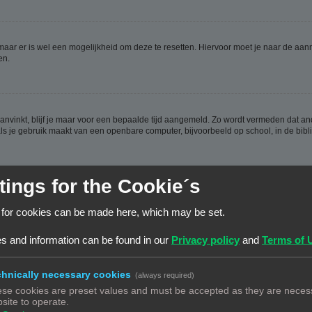
 maar er is wel een mogelijkheid om deze te resetten. Hiervoor moet je naar de a
en.
aanvinkt, blijf je maar voor een bepaalde tijd aangemeld. Zo wordt vermeden dat a
ls je gebruik maakt van een openbare computer, bijvoorbeeld op school, in de biblio
tings for the Cookie´s
ijn aangemaakt, weer verwijderd worden. Deze cookies zorgen ervoor dat je aangem
 for cookies can be made here, which may be set.
en hebt.
s and information can be found in our
Privacy policy
and
Terms of 
hnically necessary cookies
(always required)
se cookies are preset values and must be accepted as they are necess
n de database. Om ze te wijzigen moet je op de
gebruikerspaneel
link klikken (dez
site to operate.