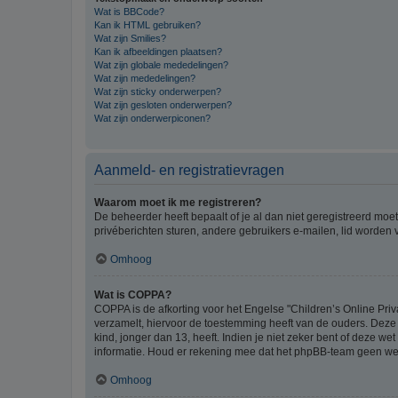
Wat is BBCode?
Kan ik HTML gebruiken?
Wat zijn Smilies?
Kan ik afbeeldingen plaatsen?
Wat zijn globale mededelingen?
Wat zijn mededelingen?
Wat zijn sticky onderwerpen?
Wat zijn gesloten onderwerpen?
Wat zijn onderwerpiconen?
Aanmeld- en registratievragen
Waarom moet ik me registreren?
De beheerder heeft bepaalt of je al dan niet geregistreerd moet
privéberichten sturen, andere gebruikers e-mailen, lid worden
Omhoog
Wat is COPPA?
COPPA is de afkorting voor het Engelse "Children’s Online Priv
verzamelt, hiervoor de toestemming heeft van de ouders. Deze
kind, jonger dan 13, heeft. Indien je niet zeker bent of deze w
informatie. Houd er rekening mee dat het phpBB-team geen wette
Omhoog