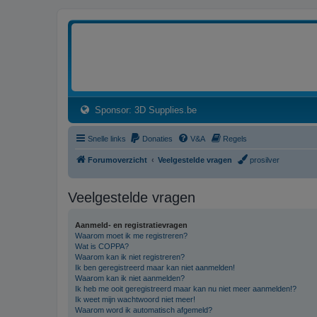
3dprintforum
Het 3D print forum van de Benelux na de sluiting van 3dprintforum.nl
(Opens a new tab)
Sponsor: 3D Supplies.be
Snelle links
Donaties
V&A
Regels
Forumoverzicht
Veelgestelde vragen
prosilver
Veelgestelde vragen
Aanmeld- en registratievragen
Waarom moet ik me registreren?
Wat is COPPA?
Waarom kan ik niet registreren?
Ik ben geregistreerd maar kan niet aanmelden!
Waarom kan ik niet aanmelden?
Ik heb me ooit geregistreerd maar kan nu niet meer aanmelden!?
Ik weet mijn wachtwoord niet meer!
Waarom word ik automatisch afgemeld?