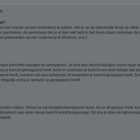
en
ie?
om een reactie op een onderwerp te maken, klik je op de bijhorende knop op ofwe
an aanmaken, de permissies die je al dan niet hebt in het forum staan onderaan de
et antwoorden op een onderwerp in dit forum, enz.
).
eigen berichten wijzigen en verwijderen. Je kunt een bericht wijzigen (soms maar voo
p je bericht gereageerd heeft, komt er onderaan je bericht een klein tekstje dat ze
ageerd heeft, evenmin als een beheerder of moderator je bericht gewijzigd heeft. 
r mogelijk zodra er iemand op gereageerd heeft.
rst één maken. Dit kun je via het gebruikerspaneel doen. Als je dit gedaan hebt, ku
automatisch aan ieder nieuw bericht wordt toegevoegd. Dit doe je door de bijhorende 
laatst).