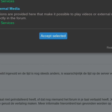
Services
ernal Media
ions are provided here that make it possible to play videos or external
ectly in the forum.
ptie
Verberg mijn online status
. Als je deze optie activeert zul je onzichtbaar zijn 
Services
Accept selected
jdzone is dan waarin jij woont. Als dit het geval is, moet je naar het gebruikerspan
t veranderen van de tijdzone, zoals de meeste instellingen, alleen gedaan kunnen
Real
 hebt ingevuld en de tijd is nog steeds anders, is waarschijnlijk de tijd op de serv
niet geïnstalleerd heeft, of dat nog niemand het forum in je taal vertaald heeft. Je
ag je gerust de vertaling maken. Meer informatie hieromtrent kan gevonden worden o