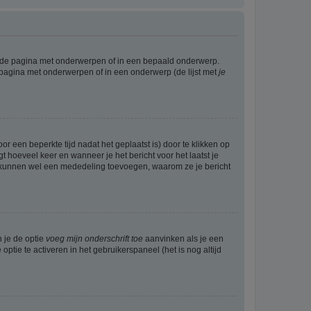
l de pagina met onderwerpen of in een bepaald onderwerp.
 pagina met onderwerpen of in een onderwerp (de lijst met
je
r een beperkte tijd nadat het geplaatst is) door te klikken op
gt hoeveel keer en wanneer je het bericht voor het laatst je
Zij kunnen wel een mededeling toevoegen, waarom ze je bericht
n je de optie
voeg mijn onderschrift toe
aanvinken als je een
optie te activeren in het gebruikerspaneel (het is nog altijd