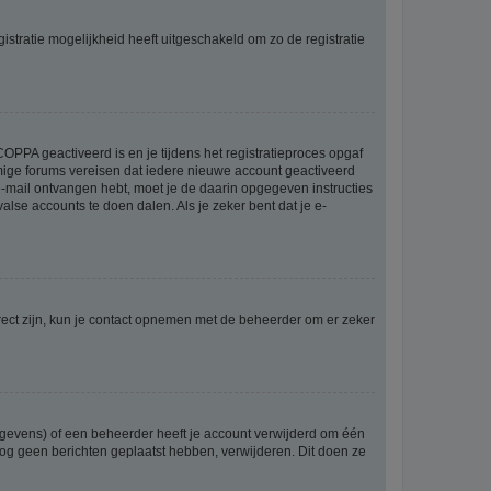
stratie mogelijkheid heeft uitgeschakeld om zo de registratie
OPPA geactiveerd is en je tijdens het registratieproces opgaf
ommige forums vereisen dat iedere nieuwe account geactiveerd
 e-mail ontvangen hebt, moet je de daarin opgegeven instructies
lse accounts te doen dalen. Als je zeker bent dat je e-
rect zijn, kun je contact opnemen met de beheerder om er zeker
egevens) of een beheerder heeft je account verwijderd om één
e nog geen berichten geplaatst hebben, verwijderen. Dit doen ze