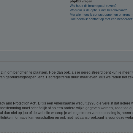
phpBB vragen
Wie heeft dit forum geschreven?
Waarom is de optie X niet beschikbaar?
Met wie moet ik contact opnemen omtrent mis
Hoe neem ik contact op met een beheerder
 zijn om berichten te plaatsen. Hoe dan ook, als je geregistreerd bent kun je meer
 van gebruikersgroepen, enz. Het registreren duurt maar even, dus we raden het ze
acy and Protection Act". Dit is een Amerikaanse wet uit 1998 die vereist dat ieder
 toestemming moet schriftelijk of op een andere wijze gegeven worden, zodat de 
et al dan niet op jou of de website waarop je wil registreren van toepassing is, nee
lijke informatie kan verschaffen en ook niet het aanspreekpunt is voor deze wetge