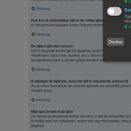
2
Omhoog
Ext
Opt
Hoe kan ik onzichtbaar zijn in de online gebruikers lijst?
dir
In het gebruikerspaneel onder "foruminstellingen", vind je de o
3
Omhoog
Decline
De tijden zijn niet correct!
Het is mogelijk dat de tijd die gegeven wordt van een andere ti
Amsterdam, New York, Sydney, enz.). Wees er bewust van dat he
geregistreerd bent is dit een goed moment om dit te doen.
Omhoog
Ik wijzigde de tijdzone, maar de tijd is nog steeds verkeerd!
Als je zeker bent dat je de correcte tijdzone en zomertijd goed
moeten doen.
Omhoog
Mijn taal zit niet in de lijst!
De meest voorkomende reden hiervoor is dat de beheerder je taal 
je nodig hebt, wil installeren. Indien het nog niet bestaat, m
pagina).