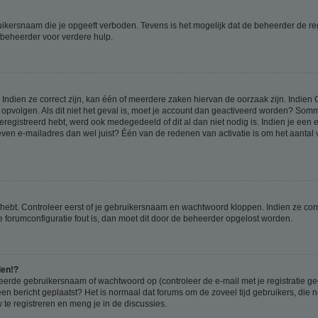
ikersnaam die je opgeeft verboden. Tevens is het mogelijk dat de beheerder de regi
beheerder voor verdere hulp.
ndien ze correct zijn, kan één of meerdere zaken hiervan de oorzaak zijn. Indien C
es opvolgen. Als dit niet het geval is, moet je account dan geactiveerd worden? S
geregistreerd hebt, werd ook medegedeeld of dit al dan niet nodig is. Indien je een
ven e-mailadres dan wel juist? Één van de redenen van activatie is om het aantal va
 hebt. Controleer eerst of je gebruikersnaam en wachtwoord kloppen. Indien ze cor
 de forumconfiguratie fout is, dan moet dit door de beheerder opgelost worden.
den!?
eerde gebruikersnaam of wachtwoord op (controleer de e-mail met je registratie g
it een bericht geplaatst? Het is normaal dat forums om de zoveel tijd gebruikers, di
e registreren en meng je in de discussies.