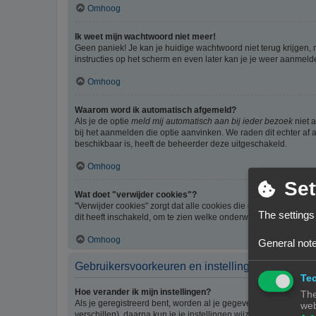
Omhoog
Ik weet mijn wachtwoord niet meer!
Geen paniek! Je kan je huidige wachtwoord niet terug krijgen,
instructies op het scherm en even later kan je je weer aanmeld
Omhoog
Waarom word ik automatisch afgemeld?
Als je de optie
meld mij automatisch aan bij ieder bezoek
niet 
bij het aanmelden die optie aanvinken. We raden dit echter af a
beschikbaar is, heeft de beheerder deze uitgeschakeld.
Omhoog
Set
Wat doet "verwijder cookies"?
"Verwijder cookies" zorgt dat alle cookies die door phpBB3 z
The settings
dit heeft inschakeld, om te zien welke onderwerpen je al gelez
Omhoog
General note
Gebruikersvoorkeuren en instellingen
Tec
Hoe verander ik mijn instellingen?
The
Als je geregistreerd bent, worden al je gegevens opgeslagen i
web
verschillen), daarna kun je je instellingen wijzigen.