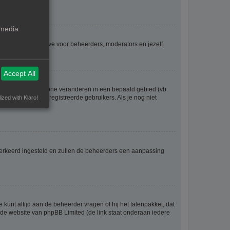
 media
voor iedereen, behalve voor beheerders, moderators en jezelf.
Accept All
eel gaan en je tijdzone veranderen in een bepaald gebied (vb:
 worden door geregistreerde gebruikers. Als je nog niet
ized with Klaro!
er verkeerd ingesteld en zullen de beheerders een aanpassing
 kunt altijd aan de beheerder vragen of hij het talenpakket, dat
p de website van phpBB Limited (de link staat onderaan iedere