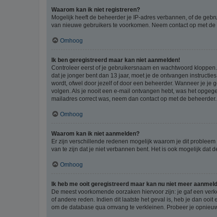
Waarom kan ik niet registreren?
Mogelijk heeft de beheerder je IP-adres verbannen, of de gebru
van nieuwe gebruikers te voorkomen. Neem contact op met de 
Omhoog
Ik ben geregistreerd maar kan niet aanmelden!
Controleer eerst of je gebruikersnaam en wachtwoord kloppen. I
dat je jonger bent dan 13 jaar, moet je de ontvangen instructi
wordt, ofwel door jezelf of door een beheerder. Wanneer je je 
volgen. Als je nooit een e-mail ontvangen hebt, was het opgege
mailadres correct was, neem dan contact op met de beheerder.
Omhoog
Waarom kan ik niet aanmelden?
Er zijn verschillende redenen mogelijk waarom je dit probleem
van te zijn dat je niet verbannen bent. Het is ook mogelijk dat
Omhoog
Ik heb me ooit geregistreerd maar kan nu niet meer aanmel
De meest voorkomende oorzaken hiervoor zijn: je gaf een verk
of andere reden. Indien dit laatste het geval is, heb je dan oo
om de database qua omvang te verkleinen. Probeer je opnieuw t