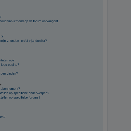
n!
nhoud van iemand op dit forum ontvangen!
st?
ijn vrienden- en/of vijandenlijst?
ltaten op?
 lege pagina?
erpen vinden?
s
en abonnement?
stellen op specifieke onderwerpen?
tellen op specifieke forums?
rum?