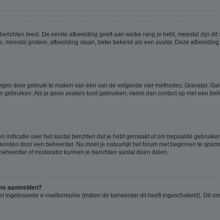
richten leest. De eerste afbeelding geeft aan welke rang je hebt, meestal zijn dit 
e, meestal grotere, afbeelding staan, beter bekend als een avatar. Deze afbeelding 
oegen door gebruik te maken van één van de volgende vier methodes: Gravatar, Gale
n gebruiken. Als je geen avatars kunt gebruiken, neem dan contact op met een beh
indicatie over het aantal berchten dat je hebt gemaakt of om bepaalde gebruikers 
d worden door een beheerder. Nu moet je natuurlijk het forum niet beginnen te sp
en beheerder of moderator kunnen je berichten aantal doen dalen.
k me aanmelden?
t ingebouwde e-mailformulier (indien de beheerder dit heeft ingeschakeld). Dit o