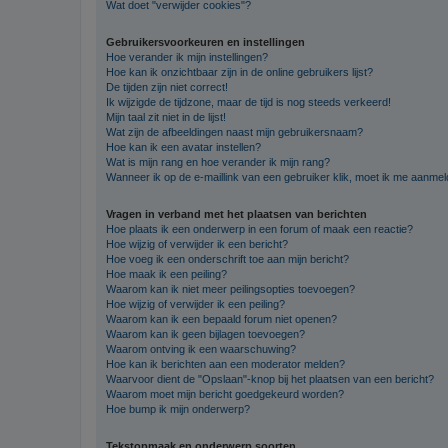
Wat doet "verwijder cookies"?
Gebruikersvoorkeuren en instellingen
Hoe verander ik mijn instellingen?
Hoe kan ik onzichtbaar zijn in de online gebruikers lijst?
De tijden zijn niet correct!
Ik wijzigde de tijdzone, maar de tijd is nog steeds verkeerd!
Mijn taal zit niet in de lijst!
Wat zijn de afbeeldingen naast mijn gebruikersnaam?
Hoe kan ik een avatar instellen?
Wat is mijn rang en hoe verander ik mijn rang?
Wanneer ik op de e-maillink van een gebruiker klik, moet ik me aanme
Vragen in verband met het plaatsen van berichten
Hoe plaats ik een onderwerp in een forum of maak een reactie?
Hoe wijzig of verwijder ik een bericht?
Hoe voeg ik een onderschrift toe aan mijn bericht?
Hoe maak ik een peiling?
Waarom kan ik niet meer peilingsopties toevoegen?
Hoe wijzig of verwijder ik een peiling?
Waarom kan ik een bepaald forum niet openen?
Waarom kan ik geen bijlagen toevoegen?
Waarom ontving ik een waarschuwing?
Hoe kan ik berichten aan een moderator melden?
Waarvoor dient de "Opslaan"-knop bij het plaatsen van een bericht?
Waarom moet mijn bericht goedgekeurd worden?
Hoe bump ik mijn onderwerp?
Tekstopmaak en onderwerp soorten