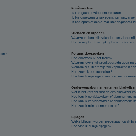
Privéberichten
Ik kan geen privéberichten sturen!
Ik blijf ongewenste privéberichten ontvange
Ik heb spam of een e-mail met ongepaste i
Vrienden en vijanden
Waarvoor dient mijn vrienden- en vijandenlij
Hoe verwijder of voeg ik gebruikers toe aan m
Forums doorzoeken
lden?
Hoe doorzoek ik het forum?
Waarom levert mijn zoekopdracht geen resu
Waarom resulteert mijn zoekopdracht in een
Hoe zoek ik een gebruiker?
Hoe kan ik mijn eigen berichten en onderw
Onderwerpabonnementen en bladwijzer
Wat is het verschil tussen een bladwijzer 
Hoe kan ik een bladwijzer of abonnement in
Hoe kan ik een bladwijzer of abonnement ins
Hoe zeg ik mijn abonnement op?
Bijlagen
Welke bijlagen worden toegestaan op dit fo
Hoe vind ik al mijn bijlagen?