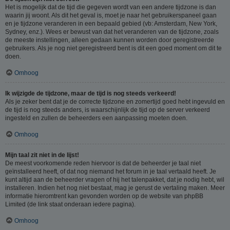
Het is mogelijk dat de tijd die gegeven wordt van een andere tijdzone is dan
waarin jij woont. Als dit het geval is, moet je naar het gebruikerspaneel gaan
en je tijdzone veranderen in een bepaald gebied (vb: Amsterdam, New York,
Sydney, enz.). Wees er bewust van dat het veranderen van de tijdzone, zoals
de meeste instellingen, alleen gedaan kunnen worden door geregistreerde
gebruikers. Als je nog niet geregistreerd bent is dit een goed moment om dit te
doen.
Omhoog
Ik wijzigde de tijdzone, maar de tijd is nog steeds verkeerd!
Als je zeker bent dat je de correcte tijdzone en zomertijd goed hebt ingevuld en
de tijd is nog steeds anders, is waarschijnlijk de tijd op de server verkeerd
ingesteld en zullen de beheerders een aanpassing moeten doen.
Omhoog
Mijn taal zit niet in de lijst!
De meest voorkomende reden hiervoor is dat de beheerder je taal niet
geïnstalleerd heeft, of dat nog niemand het forum in je taal vertaald heeft. Je
kunt altijd aan de beheerder vragen of hij het talenpakket, dat je nodig hebt, wil
installeren. Indien het nog niet bestaat, mag je gerust de vertaling maken. Meer
informatie hieromtrent kan gevonden worden op de website van phpBB
Limited (de link staat onderaan iedere pagina).
Omhoog