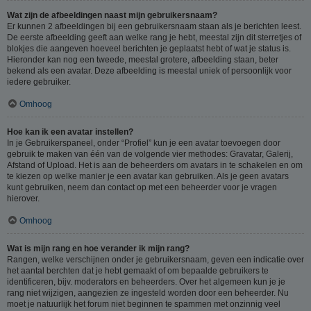
Wat zijn de afbeeldingen naast mijn gebruikersnaam?
Er kunnen 2 afbeeldingen bij een gebruikersnaam staan als je berichten leest.
De eerste afbeelding geeft aan welke rang je hebt, meestal zijn dit sterretjes of
blokjes die aangeven hoeveel berichten je geplaatst hebt of wat je status is.
Hieronder kan nog een tweede, meestal grotere, afbeelding staan, beter
bekend als een avatar. Deze afbeelding is meestal uniek of persoonlijk voor
iedere gebruiker.
Omhoog
Hoe kan ik een avatar instellen?
In je Gebruikerspaneel, onder “Profiel” kun je een avatar toevoegen door
gebruik te maken van één van de volgende vier methodes: Gravatar, Galerij,
Afstand of Upload. Het is aan de beheerders om avatars in te schakelen en om
te kiezen op welke manier je een avatar kan gebruiken. Als je geen avatars
kunt gebruiken, neem dan contact op met een beheerder voor je vragen
hierover.
Omhoog
Wat is mijn rang en hoe verander ik mijn rang?
Rangen, welke verschijnen onder je gebruikersnaam, geven een indicatie over
het aantal berchten dat je hebt gemaakt of om bepaalde gebruikers te
identificeren, bijv. moderators en beheerders. Over het algemeen kun je je
rang niet wijzigen, aangezien ze ingesteld worden door een beheerder. Nu
moet je natuurlijk het forum niet beginnen te spammen met onzinnig veel