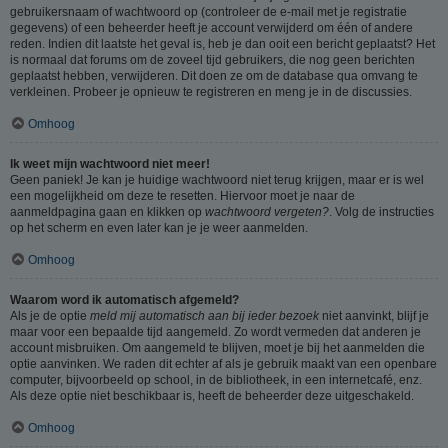
gebruikersnaam of wachtwoord op (controleer de e-mail met je registratie
gegevens) of een beheerder heeft je account verwijderd om één of andere
reden. Indien dit laatste het geval is, heb je dan ooit een bericht geplaatst? Het
is normaal dat forums om de zoveel tijd gebruikers, die nog geen berichten
geplaatst hebben, verwijderen. Dit doen ze om de database qua omvang te
verkleinen. Probeer je opnieuw te registreren en meng je in de discussies.
Omhoog
Ik weet mijn wachtwoord niet meer!
Geen paniek! Je kan je huidige wachtwoord niet terug krijgen, maar er is wel
een mogelijkheid om deze te resetten. Hiervoor moet je naar de
aanmeldpagina gaan en klikken op
wachtwoord vergeten?
. Volg de instructies
op het scherm en even later kan je je weer aanmelden.
Omhoog
Waarom word ik automatisch afgemeld?
Als je de optie
meld mij automatisch aan bij ieder bezoek
niet aanvinkt, blijf je
maar voor een bepaalde tijd aangemeld. Zo wordt vermeden dat anderen je
account misbruiken. Om aangemeld te blijven, moet je bij het aanmelden die
optie aanvinken. We raden dit echter af als je gebruik maakt van een openbare
computer, bijvoorbeeld op school, in de bibliotheek, in een internetcafé, enz.
Als deze optie niet beschikbaar is, heeft de beheerder deze uitgeschakeld.
Omhoog