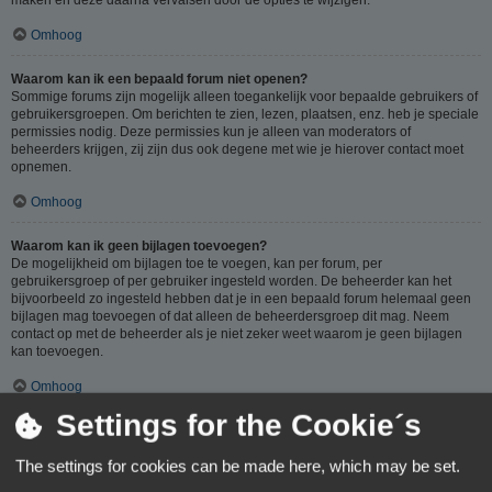
Omhoog
Waarom kan ik een bepaald forum niet openen?
Sommige forums zijn mogelijk alleen toegankelijk voor bepaalde gebruikers of
gebruikersgroepen. Om berichten te zien, lezen, plaatsen, enz. heb je speciale
permissies nodig. Deze permissies kun je alleen van moderators of
beheerders krijgen, zij zijn dus ook degene met wie je hierover contact moet
opnemen.
Omhoog
Waarom kan ik geen bijlagen toevoegen?
De mogelijkheid om bijlagen toe te voegen, kan per forum, per
gebruikersgroep of per gebruiker ingesteld worden. De beheerder kan het
bijvoorbeeld zo ingesteld hebben dat je in een bepaald forum helemaal geen
bijlagen mag toevoegen of dat alleen de beheerdersgroep dit mag. Neem
contact op met de beheerder als je niet zeker weet waarom je geen bijlagen
kan toevoegen.
Omhoog
Settings for the Cookie´s
Waarom ontving ik een waarschuwing?
Op ieder forum gelden specifieke regels, als je één van deze regels (volgens
The settings for cookies can be made here, which may be set.
de beheerder) overtreedt, kun je een waarschuwing ontvangen. Het sturen van
een waarschuwing naar je is een beslissing van de beheerder, phpBB Limited