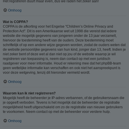
Het registreren duurt maar even, dus we raden het zeker aan!
Omhoog
Wat is COPPA?
COPPA is de afkorting voor het Engelse "Children’s Online Privacy and
Protection Act". Dit is een Amerikaanse wet uit 1998 die vereist dat iedere
website die mogelijk gegevens van jongeren onder de 13 jaar verzamelt,
hiervoor de toestemming heeft van de ouders. Deze toestemming moet
schriftelijk of op een andere wijze gegeven worden, zodat de ouders weten dat
de website persoonlijke gegevens van hun kind, jonger dan 13, heeft. Indien je
niet zeker bent of deze wet al dan niet op jou of de website waarop je wil
registreren van toepassing is, neem dan contact op met een juridisch
raadgever voor meer informatie. Houd er rekening mee dat het phpBB-team
geen wettelijke informatie kan verschaffen en ook niet het aanspreekpunt is
voor deze wetgeving, tenzij dit hieronder vermeld wordt.
Omhoog
Waarom kan ik niet registreren?
Mogelijk heeft de beheerder je IP-adres verbannen, of de gebruikersnaam die
je opgeeft verboden. Tevens is het mogelijk dat de beheerder de registratie
mogelijkheid heeft uitgeschakeld om zo de registratie van nieuwe gebruikers
te voorkomen. Neem contact op met de beheerder voor verdere hulp.
Omhoog