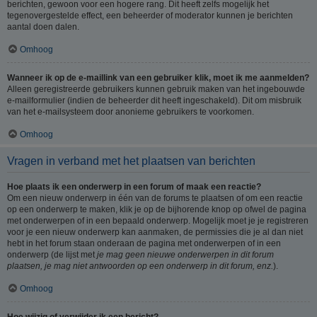
berichten, gewoon voor een hogere rang. Dit heeft zelfs mogelijk het
tegenovergestelde effect, een beheerder of moderator kunnen je berichten
aantal doen dalen.
Omhoog
Wanneer ik op de e-maillink van een gebruiker klik, moet ik me aanmelden?
Alleen geregistreerde gebruikers kunnen gebruik maken van het ingebouwde
e-mailformulier (indien de beheerder dit heeft ingeschakeld). Dit om misbruik
van het e-mailsysteem door anonieme gebruikers te voorkomen.
Omhoog
Vragen in verband met het plaatsen van berichten
Hoe plaats ik een onderwerp in een forum of maak een reactie?
Om een nieuw onderwerp in één van de forums te plaatsen of om een reactie
op een onderwerp te maken, klik je op de bijhorende knop op ofwel de pagina
met onderwerpen of in een bepaald onderwerp. Mogelijk moet je je registreren
voor je een nieuw onderwerp kan aanmaken, de permissies die je al dan niet
hebt in het forum staan onderaan de pagina met onderwerpen of in een
onderwerp (de lijst met
je mag geen nieuwe onderwerpen in dit forum
plaatsen, je mag niet antwoorden op een onderwerp in dit forum, enz.
).
Omhoog
Hoe wijzig of verwijder ik een bericht?