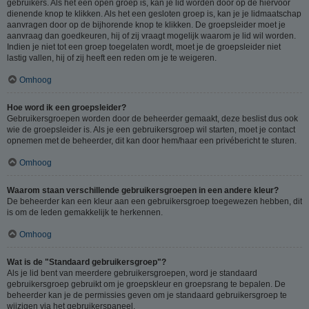
gebruikers. Als het een open groep is, kan je lid worden door op de hiervoor
dienende knop te klikken. Als het een gesloten groep is, kan je je lidmaatschap
aanvragen door op de bijhorende knop te klikken. De groepsleider moet je
aanvraag dan goedkeuren, hij of zij vraagt mogelijk waarom je lid wil worden.
Indien je niet tot een groep toegelaten wordt, moet je de groepsleider niet
lastig vallen, hij of zij heeft een reden om je te weigeren.
Omhoog
Hoe word ik een groepsleider?
Gebruikersgroepen worden door de beheerder gemaakt, deze beslist dus ook
wie de groepsleider is. Als je een gebruikersgroep wil starten, moet je contact
opnemen met de beheerder, dit kan door hem/haar een privébericht te sturen.
Omhoog
Waarom staan verschillende gebruikersgroepen in een andere kleur?
De beheerder kan een kleur aan een gebruikersgroep toegewezen hebben, dit
is om de leden gemakkelijk te herkennen.
Omhoog
Wat is de "Standaard gebruikersgroep"?
Als je lid bent van meerdere gebruikersgroepen, word je standaard
gebruikersgroep gebruikt om je groepskleur en groepsrang te bepalen. De
beheerder kan je de permissies geven om je standaard gebruikersgroep te
wijzigen via het gebruikerspaneel.