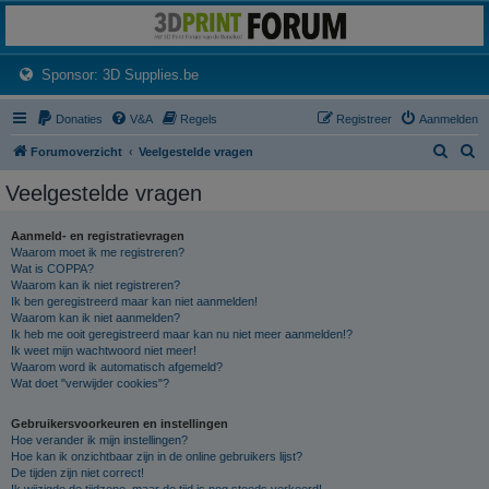
3dprintforum
Het 3D print forum van de Benelux na de sluiting van 3dprintforum.nl
(Opens a new tab)
Sponsor: 3D Supplies.be
Donaties
V&A
Regels
Registreer
Aanmelden
Z
Z
Forumoverzicht
Veelgestelde vragen
o
o
Veelgestelde vragen
e
e
k
k
Aanmeld- en registratievragen
Waarom moet ik me registreren?
Wat is COPPA?
Waarom kan ik niet registreren?
Ik ben geregistreerd maar kan niet aanmelden!
Waarom kan ik niet aanmelden?
Ik heb me ooit geregistreerd maar kan nu niet meer aanmelden!?
Ik weet mijn wachtwoord niet meer!
Waarom word ik automatisch afgemeld?
Wat doet "verwijder cookies"?
Gebruikersvoorkeuren en instellingen
Hoe verander ik mijn instellingen?
Hoe kan ik onzichtbaar zijn in de online gebruikers lijst?
De tijden zijn niet correct!
Ik wijzigde de tijdzone, maar de tijd is nog steeds verkeerd!