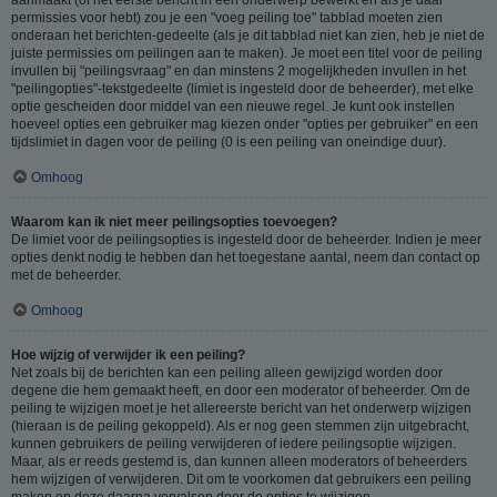
permissies voor hebt) zou je een "voeg peiling toe" tabblad moeten zien
onderaan het berichten-gedeelte (als je dit tabblad niet kan zien, heb je niet de
juiste permissies om peilingen aan te maken). Je moet een titel voor de peiling
invullen bij "peilingsvraag" en dan minstens 2 mogelijkheden invullen in het
"peilingopties"-tekstgedeelte (limiet is ingesteld door de beheerder), met elke
optie gescheiden door middel van een nieuwe regel. Je kunt ook instellen
hoeveel opties een gebruiker mag kiezen onder "opties per gebruiker" en een
tijdslimiet in dagen voor de peiling (0 is een peiling van oneindige duur).
Omhoog
Waarom kan ik niet meer peilingsopties toevoegen?
De limiet voor de peilingsopties is ingesteld door de beheerder. Indien je meer
opties denkt nodig te hebben dan het toegestane aantal, neem dan contact op
met de beheerder.
Omhoog
Hoe wijzig of verwijder ik een peiling?
Net zoals bij de berichten kan een peiling alleen gewijzigd worden door
degene die hem gemaakt heeft, en door een moderator of beheerder. Om de
peiling te wijzigen moet je het allereerste bericht van het onderwerp wijzigen
(hieraan is de peiling gekoppeld). Als er nog geen stemmen zijn uitgebracht,
kunnen gebruikers de peiling verwijderen of iedere peilingsoptie wijzigen.
Maar, als er reeds gestemd is, dan kunnen alleen moderators of beheerders
hem wijzigen of verwijderen. Dit om te voorkomen dat gebruikers een peiling
maken en deze daarna vervalsen door de opties te wijzigen.