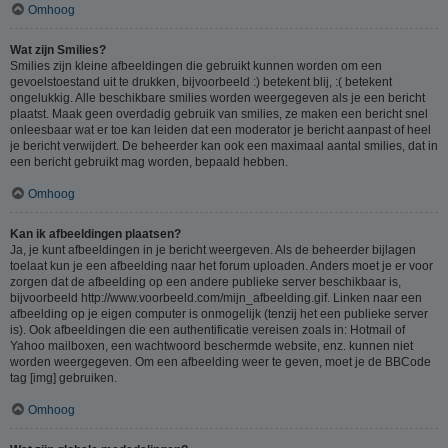
Omhoog
Wat zijn Smilies?
Smilies zijn kleine afbeeldingen die gebruikt kunnen worden om een
gevoelstoestand uit te drukken, bijvoorbeeld :) betekent blij, :( betekent
ongelukkig. Alle beschikbare smilies worden weergegeven als je een bericht
plaatst. Maak geen overdadig gebruik van smilies, ze maken een bericht snel
onleesbaar wat er toe kan leiden dat een moderator je bericht aanpast of heel
je bericht verwijdert. De beheerder kan ook een maximaal aantal smilies, dat in
een bericht gebruikt mag worden, bepaald hebben.
Omhoog
Kan ik afbeeldingen plaatsen?
Ja, je kunt afbeeldingen in je bericht weergeven. Als de beheerder bijlagen
toelaat kun je een afbeelding naar het forum uploaden. Anders moet je er voor
zorgen dat de afbeelding op een andere publieke server beschikbaar is,
bijvoorbeeld http://www.voorbeeld.com/mijn_afbeelding.gif. Linken naar een
afbeelding op je eigen computer is onmogelijk (tenzij het een publieke server
is). Ook afbeeldingen die een authentificatie vereisen zoals in: Hotmail of
Yahoo mailboxen, een wachtwoord beschermde website, enz. kunnen niet
worden weergegeven. Om een afbeelding weer te geven, moet je de BBCode
tag [img] gebruiken.
Omhoog