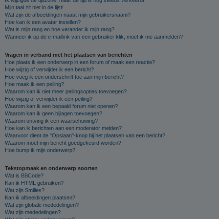
Mijn taal zit niet in de lijst!
Wat zijn de afbeeldingen naast mijn gebruikersnaam?
Hoe kan ik een avatar instellen?
Wat is mijn rang en hoe verander ik mijn rang?
Wanneer ik op de e-maillink van een gebruiker klik, moet ik me aanmelden?
Vragen in verband met het plaatsen van berichten
Hoe plaats ik een onderwerp in een forum of maak een reactie?
Hoe wijzig of verwijder ik een bericht?
Hoe voeg ik een onderschrift toe aan mijn bericht?
Hoe maak ik een peiling?
Waarom kan ik niet meer peilingsopties toevoegen?
Hoe wijzig of verwijder ik een peiling?
Waarom kan ik een bepaald forum niet openen?
Waarom kan ik geen bijlagen toevoegen?
Waarom ontving ik een waarschuwing?
Hoe kan ik berichten aan een moderator melden?
Waarvoor dient de "Opslaan"-knop bij het plaatsen van een bericht?
Waarom moet mijn bericht goedgekeurd worden?
Hoe bump ik mijn onderwerp?
Tekstopmaak en onderwerp soorten
Wat is BBCode?
Kan ik HTML gebruiken?
Wat zijn Smilies?
Kan ik afbeeldingen plaatsen?
Wat zijn globale mededelingen?
Wat zijn mededelingen?