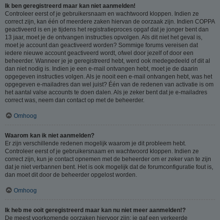
Ik ben geregistreerd maar kan niet aanmelden!
Controleer eerst of je gebruikersnaam en wachtwoord kloppen. Indien ze
correct zijn, kan één of meerdere zaken hiervan de oorzaak zijn. Indien COPPA
geactiveerd is en je tijdens het registratieproces opgaf dat je jonger bent dan
13 jaar, moet je de ontvangen instructies opvolgen. Als dit niet het geval is,
moet je account dan geactiveerd worden? Sommige forums vereisen dat
iedere nieuwe account geactiveerd wordt, ofwel door jezelf of door een
beheerder. Wanneer je je geregistreerd hebt, werd ook medegedeeld of dit al
dan niet nodig is. Indien je een e-mail ontvangen hebt, moet je de daarin
opgegeven instructies volgen. Als je nooit een e-mail ontvangen hebt, was het
opgegeven e-mailadres dan wel juist? Één van de redenen van activatie is om
het aantal valse accounts te doen dalen. Als je zeker bent dat je e-mailadres
correct was, neem dan contact op met de beheerder.
Omhoog
Waarom kan ik niet aanmelden?
Er zijn verschillende redenen mogelijk waarom je dit probleem hebt.
Controleer eerst of je gebruikersnaam en wachtwoord kloppen. Indien ze
correct zijn, kun je contact opnemen met de beheerder om er zeker van te zijn
dat je niet verbannen bent. Het is ook mogelijk dat de forumconfiguratie fout is,
dan moet dit door de beheerder opgelost worden.
Omhoog
Ik heb me ooit geregistreerd maar kan nu niet meer aanmelden!?
De meest voorkomende oorzaken hiervoor zijn: je gaf een verkeerde