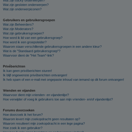
Wat zijn sticky onderwerpen?
Wat zijn gesloten onderwerpen?
Wat zijn onderwerpiconen?
Gebruikers en gebruikersgroepen
Wat zijn Beheerders?
Wat zijn Moderators?
Wat zijn gebruikersgroepen?
Hoe word ik lid van een gebruikersgroep?
Hoe word ik een groepsleider?
Waarom staan verschillende gebruikersgroepen in een andere kleur?
Wat is de "Standaard gebruikersgroep"?
Waarvoor dient de "Het Team"-link?
Privéberichten
Ik kan geen privéberichten sturen!
Ik blijf ongewenste privéberichten ontvangen!
Ik heb spam of een e-mail met ongepaste inhoud van iemand op dit forum ontvangen!
Vrienden en vijanden
Waarvoor dient mijn vrienden- en vijandenlijst?
Hoe verwijder of voeg ik gebruikers toe aan mijn vrienden- en/of vijandenlijst?
Forums doorzoeken
Hoe doorzoek ik het forum?
Waarom levert mijn zoekopdracht geen resultaten op?
Waarom resulteert mijn zoekopdracht in een lege pagina?
Hoe zoek ik een gebruiker?