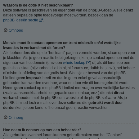
Waarom is de optie X niet beschikbaar?
Deze software is geschreven en eigendom van de phpBB-Groep. Als je denkt
dat een bepaalde optie toegevoegd moet worden, bezoek dan de
phpBB Ideeën sectie
.
Omhoog
Met wie moet ik contact opnemen omtrent misbruik en/of wettelijke
kwesties in verband met dit forum?
Alle beheerders die op de "het team"-pagina vermeld worden, staan open voor
je klachten. Als je geen reactie hebt gekregen, kun je contact opnemen met de
eigenaar van het domein (dmv een
whois lookup
) of, als dit forum op een
gratis host staat (bijvoorbeeld xsbb.nl, nl.forums.cc, dotbb.be, enz.), het beheer
of misbruik-afdeling van de gratis host. Wees je er bewust van dat phpBB
Limited
geen inspraak
heeft en dus in geen enkel geval aansprakelijk
gehouden kan worden over hoe, waar en door wie dit forum gebruikt wordt.
Neem
geen
contact op met phpBB Limited met vragen over wettelijke kwesties
(zoals aanspreekbaarheid, ongepaste commentaar, enz.) die
niet direct
verband
houden met de phpBB.com-website of de phpBB-software. Als je
phpBB Limited toch e-mailt over deze software die
gebruikt wordt door
derden
kun je een korte, of helemaal geen, reactie verwachten.
Omhoog
Hoe neem ik contact op met een beheerder?
Alle gebruikers van het forum kunnen gebruik maken van het “Contact”-