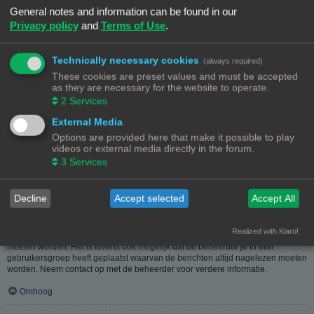
heeft hier dus in geen geval iets mee te maken.
General notes and information can be found in our
Privacy policy
and
Terms of Use
.
Omhoog
Hoe kan ik berichten aan een moderator melden?
Technically necessary cookies
(always required)
Als de beheerder het toelaat, kun je op de hiervoor dienende knop klikken bij
These cookies are preset values and must be accepted
het bericht. Als je hierop geklikt hebt, moet je een paar verplichte stappen
as they are necessary for the website to operate.
volgen om de melding te versturen.
2
Services
Omhoog
External Media
Options are provided here that make it possible to play
Waarvoor dient de "Opslaan"-knop bij het plaatsen van een bericht?
videos or external media directly in the forum.
Hiermee kun je berichten opslaan om ze dan later af te werken en te plaatsen.
3
Services
Een opgeslagen bericht kun je, via de bijhorende optie, in het
gebruikerspaneel weer laden.
Omhoog
Decline
Accept selected
Accept All
Waarom moet mijn bericht goedgekeurd worden?
Realized with Klaro!
De beheerder kan beslist hebben dat geplaatste berichten eerst nagekeken
moeten worden. Het is tevens ook mogelijk dat de beheerder je in een
gebruikersgroep heeft geplaatst waarvan de berichten altijd nagelezen moeten
worden. Neem contact op met de beheerder voor verdere informatie.
Omhoog