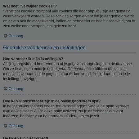
Wat doet "verwijder cookies"?
"Verwijder cookies" zorgt dat alle cookies die door phpBB3 zijn aangemaakt,
weer verwijderd worden. Deze cookies zorgen ervoor dat je aangemeld wordt
en geven ook de mogelijkheid, indien de beheerder dit heeft inschakeld, om te
zien welke onderwerpen je al gelezen hebt.
Omhoog
Gebruikersvoorkeuren en instellingen
Hoe verander ik mijn instellingen?
Als je geregistreerd bent, worden al je gegevens opgeslagen in de database.
Om ze te wijzigen moet je op de
gebruikerspaneel
link klikken (deze staat
meestal bovenaan op de pagina, maar dit kan verschillen), daarna kun je je
instellingen wijzigen.
Omhoog
Hoe kan ik onzichtbaar zijn in de online gebruikers lijst?
In het gebruikerspaneel onder "foruminstellingen", vind je de optie
Verberg
mijn online status
. Als je deze optie activeert zul je onzichtbaar zijn voor
iedereen, behalve voor beheerders, moderators en jezelf.
Omhoog
De tijden zijn niet correct!