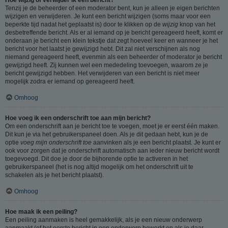
Tenzij je de beheerder of een moderator bent, kun je alleen je eigen berichten
wijzigen en verwijderen. Je kunt een bericht wijzigen (soms maar voor een
beperkte tijd nadat het geplaatst is) door te klikken op de
wijzig
knop van het
desbetreffende bericht. Als er al iemand op je bericht gereageerd heeft, komt er
onderaan je bericht een klein tekstje dat zegt hoeveel keer en wanneer je het
bericht voor het laatst je gewijzigd hebt. Dit zal niet verschijnen als nog
niemand gereageerd heeft, evenmin als een beheerder of moderator je bericht
gewijzigd heeft. Zij kunnen wel een mededeling toevoegen, waarom ze je
bericht gewijzigd hebben. Het verwijderen van een bericht is niet meer
mogelijk zodra er iemand op gereageerd heeft.
Omhoog
Hoe voeg ik een onderschrift toe aan mijn bericht?
Om een onderschrift aan je bericht toe te voegen, moet je er eerst één maken.
Dit kun je via het gebruikerspaneel doen. Als je dit gedaan hebt, kun je de
optie
voeg mijn onderschrift toe
aanvinken als je een bericht plaatst. Je kunt er
ook voor zorgen dat je onderschrift automatisch aan ieder nieuw bericht wordt
toegevoegd. Dit doe je door de bijhorende optie te activeren in het
gebruikerspaneel (het is nog altijd mogelijk om het onderschrift uit te
schakelen als je het bericht plaatst).
Omhoog
Hoe maak ik een peiling?
Een peiling aanmaken is heel gemakkelijk, als je een nieuw onderwerp
aanmaakt (of het eerste bericht in een onderwerp bewerkt en als je daar