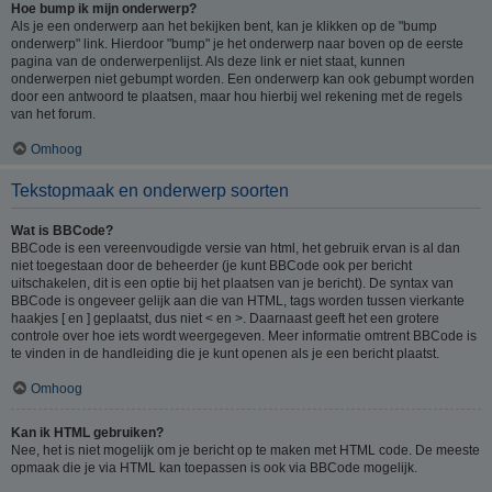
Hoe bump ik mijn onderwerp?
Als je een onderwerp aan het bekijken bent, kan je klikken op de "bump
onderwerp" link. Hierdoor "bump" je het onderwerp naar boven op de eerste
pagina van de onderwerpenlijst. Als deze link er niet staat, kunnen
onderwerpen niet gebumpt worden. Een onderwerp kan ook gebumpt worden
door een antwoord te plaatsen, maar hou hierbij wel rekening met de regels
van het forum.
Omhoog
Tekstopmaak en onderwerp soorten
Wat is BBCode?
BBCode is een vereenvoudigde versie van html, het gebruik ervan is al dan
niet toegestaan door de beheerder (je kunt BBCode ook per bericht
uitschakelen, dit is een optie bij het plaatsen van je bericht). De syntax van
BBCode is ongeveer gelijk aan die van HTML, tags worden tussen vierkante
haakjes [ en ] geplaatst, dus niet < en >. Daarnaast geeft het een grotere
controle over hoe iets wordt weergegeven. Meer informatie omtrent BBCode is
te vinden in de handleiding die je kunt openen als je een bericht plaatst.
Omhoog
Kan ik HTML gebruiken?
Nee, het is niet mogelijk om je bericht op te maken met HTML code. De meeste
opmaak die je via HTML kan toepassen is ook via BBCode mogelijk.