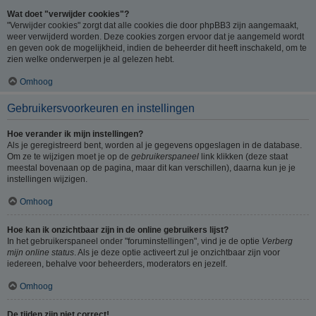
Wat doet "verwijder cookies"?
"Verwijder cookies" zorgt dat alle cookies die door phpBB3 zijn aangemaakt,
weer verwijderd worden. Deze cookies zorgen ervoor dat je aangemeld wordt
en geven ook de mogelijkheid, indien de beheerder dit heeft inschakeld, om te
zien welke onderwerpen je al gelezen hebt.
Omhoog
Gebruikersvoorkeuren en instellingen
Hoe verander ik mijn instellingen?
Als je geregistreerd bent, worden al je gegevens opgeslagen in de database.
Om ze te wijzigen moet je op de
gebruikerspaneel
link klikken (deze staat
meestal bovenaan op de pagina, maar dit kan verschillen), daarna kun je je
instellingen wijzigen.
Omhoog
Hoe kan ik onzichtbaar zijn in de online gebruikers lijst?
In het gebruikerspaneel onder "foruminstellingen", vind je de optie
Verberg
mijn online status
. Als je deze optie activeert zul je onzichtbaar zijn voor
iedereen, behalve voor beheerders, moderators en jezelf.
Omhoog
De tijden zijn niet correct!