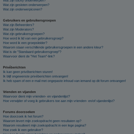
Wat zijn sticky onderwerpen?
Wat zijn gesloten onderwerpen?
Wat zijn onderwerpiconen?
Gebruikers en gebruikersgroepen
Wat zijn Beheerders?
Wat zijn Moderators?
Wat zijn gebruikersgroepen?
Hoe word ik lid van een gebruikersgroep?
Hoe word ik een groepsleider?
Waarom staan verschillende gebruikersgroepen in een andere kleur?
Wat is de "Standaard gebruikersgroep"?
Waarvoor dient de "Het Team"-link?
Privéberichten
Ik kan geen privéberichten sturen!
Ik blijf ongewenste privéberichten ontvangen!
Ik heb spam of een e-mail met ongepaste inhoud van iemand op dit forum ontvangen!
Vrienden en vijanden
Waarvoor dient mijn vrienden- en vijandenlijst?
Hoe verwijder of voeg ik gebruikers toe aan mijn vrienden- en/of vijandenlijst?
Forums doorzoeken
Hoe doorzoek ik het forum?
Waarom levert mijn zoekopdracht geen resultaten op?
Waarom resulteert mijn zoekopdracht in een lege pagina?
Hoe zoek ik een gebruiker?