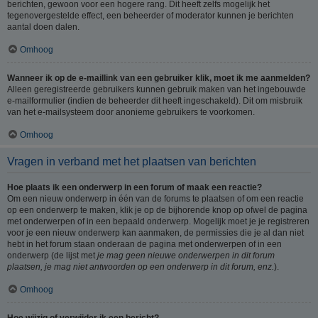
berichten, gewoon voor een hogere rang. Dit heeft zelfs mogelijk het
tegenovergestelde effect, een beheerder of moderator kunnen je berichten
aantal doen dalen.
Omhoog
Wanneer ik op de e-maillink van een gebruiker klik, moet ik me aanmelden?
Alleen geregistreerde gebruikers kunnen gebruik maken van het ingebouwde
e-mailformulier (indien de beheerder dit heeft ingeschakeld). Dit om misbruik
van het e-mailsysteem door anonieme gebruikers te voorkomen.
Omhoog
Vragen in verband met het plaatsen van berichten
Hoe plaats ik een onderwerp in een forum of maak een reactie?
Om een nieuw onderwerp in één van de forums te plaatsen of om een reactie
op een onderwerp te maken, klik je op de bijhorende knop op ofwel de pagina
met onderwerpen of in een bepaald onderwerp. Mogelijk moet je je registreren
voor je een nieuw onderwerp kan aanmaken, de permissies die je al dan niet
hebt in het forum staan onderaan de pagina met onderwerpen of in een
onderwerp (de lijst met
je mag geen nieuwe onderwerpen in dit forum
plaatsen, je mag niet antwoorden op een onderwerp in dit forum, enz.
).
Omhoog
Hoe wijzig of verwijder ik een bericht?