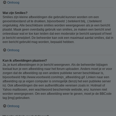
Omhoog
Wat zijn Smilies?
Smilies zijn kleine afbeeldingen die gebruikt kunnen worden om een
gevoelstoestand uit te drukken, bijvoorbeeld :) betekent blij, :( betekent
ongelukkig. Alle beschikbare smilies worden weergegeven als je een bericht
plaatst. Maak geen overdadig gebruik van smilies, ze maken een bericht snel
onleesbaar wat er toe kan leiden dat een moderator je bericht aanpast of heel
je bericht verwijdert. De beheerder kan ook een maximaal aantal smilies, dat in
een bericht gebruikt mag worden, bepaald hebben.
Omhoog
Kan ik afbeeldingen plaatsen?
Ja, je kunt afbeeldingen in je bericht weergeven. Als de beheerder bijlagen
toelaat kun je een afbeelding naar het forum uploaden. Anders moet je er voor
zorgen dat de afbeelding op een andere publieke server beschikbaar is,
bijvoorbeeld http://www.voorbeeld.com/mijn_afbeelding.gif. Linken naar een
afbeelding op je eigen computer is onmogelijk (tenzij het een publieke server
is). Ook afbeeldingen die een authentificatie vereisen zoals in: Hotmail of
Yahoo mailboxen, een wachtwoord beschermde website, enz. kunnen niet
worden weergegeven. Om een afbeelding weer te geven, moet je de BBCode
tag [img] gebruiken.
Omhoog