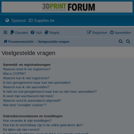
3dprintforum
Het 3D print forum van de Benelux na de sluiting van 3dprintforum.nl
(Opens a new tab)
Sponsor: 3D Supplies.be
Donaties
V&A
Regels
Registreer
Aanmelden
Z
Z
Forumoverzicht
Veelgestelde vragen
o
o
Veelgestelde vragen
e
e
k
k
Aanmeld- en registratievragen
Waarom moet ik me registreren?
Wat is COPPA?
Waarom kan ik niet registreren?
Ik ben geregistreerd maar kan niet aanmelden!
Waarom kan ik niet aanmelden?
Ik heb me ooit geregistreerd maar kan nu niet meer aanmelden!?
Ik weet mijn wachtwoord niet meer!
Waarom word ik automatisch afgemeld?
Wat doet "verwijder cookies"?
Gebruikersvoorkeuren en instellingen
Hoe verander ik mijn instellingen?
Hoe kan ik onzichtbaar zijn in de online gebruikers lijst?
De tijden zijn niet correct!
Ik wijzigde de tijdzone, maar de tijd is nog steeds verkeerd!