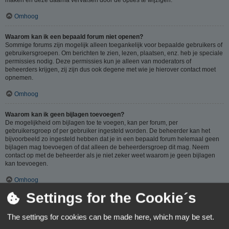
Omhoog
Waarom kan ik een bepaald forum niet openen?
Sommige forums zijn mogelijk alleen toegankelijk voor bepaalde gebruikers of
gebruikersgroepen. Om berichten te zien, lezen, plaatsen, enz. heb je speciale
permissies nodig. Deze permissies kun je alleen van moderators of
beheerders krijgen, zij zijn dus ook degene met wie je hierover contact moet
opnemen.
Omhoog
Waarom kan ik geen bijlagen toevoegen?
De mogelijkheid om bijlagen toe te voegen, kan per forum, per
gebruikersgroep of per gebruiker ingesteld worden. De beheerder kan het
bijvoorbeeld zo ingesteld hebben dat je in een bepaald forum helemaal geen
bijlagen mag toevoegen of dat alleen de beheerdersgroep dit mag. Neem
contact op met de beheerder als je niet zeker weet waarom je geen bijlagen
kan toevoegen.
Omhoog
Settings for the Cookie´s
Waarom ontving ik een waarschuwing?
Op ieder forum gelden specifieke regels, als je één van deze regels (volgens
The settings for cookies can be made here, which may be set.
de beheerder) overtreedt, kun je een waarschuwing ontvangen. Het sturen van
een waarschuwing naar je is een beslissing van de beheerder, phpBB Limited