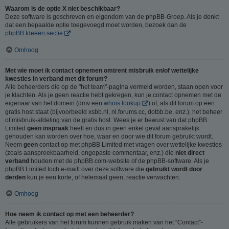
Waarom is de optie X niet beschikbaar?
Deze software is geschreven en eigendom van de phpBB-Groep. Als je denkt
dat een bepaalde optie toegevoegd moet worden, bezoek dan de
phpBB Ideeën sectie
.
Omhoog
Met wie moet ik contact opnemen omtrent misbruik en/of wettelijke
kwesties in verband met dit forum?
Alle beheerders die op de "het team"-pagina vermeld worden, staan open voor
je klachten. Als je geen reactie hebt gekregen, kun je contact opnemen met de
eigenaar van het domein (dmv een
whois lookup
) of, als dit forum op een
gratis host staat (bijvoorbeeld xsbb.nl, nl.forums.cc, dotbb.be, enz.), het beheer
of misbruik-afdeling van de gratis host. Wees je er bewust van dat phpBB
Limited
geen inspraak
heeft en dus in geen enkel geval aansprakelijk
gehouden kan worden over hoe, waar en door wie dit forum gebruikt wordt.
Neem
geen
contact op met phpBB Limited met vragen over wettelijke kwesties
(zoals aanspreekbaarheid, ongepaste commentaar, enz.) die
niet direct
verband
houden met de phpBB.com-website of de phpBB-software. Als je
phpBB Limited toch e-mailt over deze software die
gebruikt wordt door
derden
kun je een korte, of helemaal geen, reactie verwachten.
Omhoog
Hoe neem ik contact op met een beheerder?
Alle gebruikers van het forum kunnen gebruik maken van het “Contact”-