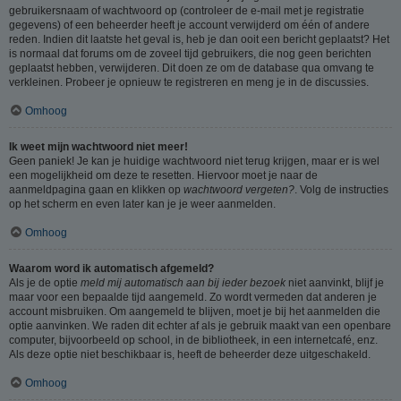
gebruikersnaam of wachtwoord op (controleer de e-mail met je registratie
gegevens) of een beheerder heeft je account verwijderd om één of andere
reden. Indien dit laatste het geval is, heb je dan ooit een bericht geplaatst? Het
is normaal dat forums om de zoveel tijd gebruikers, die nog geen berichten
geplaatst hebben, verwijderen. Dit doen ze om de database qua omvang te
verkleinen. Probeer je opnieuw te registreren en meng je in de discussies.
Omhoog
Ik weet mijn wachtwoord niet meer!
Geen paniek! Je kan je huidige wachtwoord niet terug krijgen, maar er is wel
een mogelijkheid om deze te resetten. Hiervoor moet je naar de
aanmeldpagina gaan en klikken op
wachtwoord vergeten?
. Volg de instructies
op het scherm en even later kan je je weer aanmelden.
Omhoog
Waarom word ik automatisch afgemeld?
Als je de optie
meld mij automatisch aan bij ieder bezoek
niet aanvinkt, blijf je
maar voor een bepaalde tijd aangemeld. Zo wordt vermeden dat anderen je
account misbruiken. Om aangemeld te blijven, moet je bij het aanmelden die
optie aanvinken. We raden dit echter af als je gebruik maakt van een openbare
computer, bijvoorbeeld op school, in de bibliotheek, in een internetcafé, enz.
Als deze optie niet beschikbaar is, heeft de beheerder deze uitgeschakeld.
Omhoog