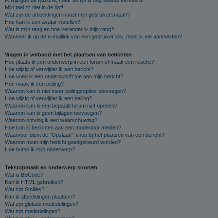
Mijn taal zit niet in de lijst!
Wat zijn de afbeeldingen naast mijn gebruikersnaam?
Hoe kan ik een avatar instellen?
Wat is mijn rang en hoe verander ik mijn rang?
Wanneer ik op de e-maillink van een gebruiker klik, moet ik me aanmelden?
Vragen in verband met het plaatsen van berichten
Hoe plaats ik een onderwerp in een forum of maak een reactie?
Hoe wijzig of verwijder ik een bericht?
Hoe voeg ik een onderschrift toe aan mijn bericht?
Hoe maak ik een peiling?
Waarom kan ik niet meer peilingsopties toevoegen?
Hoe wijzig of verwijder ik een peiling?
Waarom kan ik een bepaald forum niet openen?
Waarom kan ik geen bijlagen toevoegen?
Waarom ontving ik een waarschuwing?
Hoe kan ik berichten aan een moderator melden?
Waarvoor dient de "Opslaan"-knop bij het plaatsen van een bericht?
Waarom moet mijn bericht goedgekeurd worden?
Hoe bump ik mijn onderwerp?
Tekstopmaak en onderwerp soorten
Wat is BBCode?
Kan ik HTML gebruiken?
Wat zijn Smilies?
Kan ik afbeeldingen plaatsen?
Wat zijn globale mededelingen?
Wat zijn mededelingen?