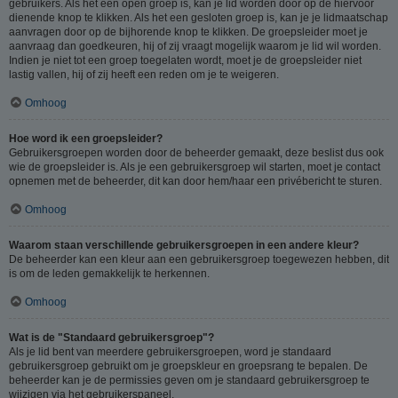
gebruikers. Als het een open groep is, kan je lid worden door op de hiervoor
dienende knop te klikken. Als het een gesloten groep is, kan je je lidmaatschap
aanvragen door op de bijhorende knop te klikken. De groepsleider moet je
aanvraag dan goedkeuren, hij of zij vraagt mogelijk waarom je lid wil worden.
Indien je niet tot een groep toegelaten wordt, moet je de groepsleider niet
lastig vallen, hij of zij heeft een reden om je te weigeren.
Omhoog
Hoe word ik een groepsleider?
Gebruikersgroepen worden door de beheerder gemaakt, deze beslist dus ook
wie de groepsleider is. Als je een gebruikersgroep wil starten, moet je contact
opnemen met de beheerder, dit kan door hem/haar een privébericht te sturen.
Omhoog
Waarom staan verschillende gebruikersgroepen in een andere kleur?
De beheerder kan een kleur aan een gebruikersgroep toegewezen hebben, dit
is om de leden gemakkelijk te herkennen.
Omhoog
Wat is de "Standaard gebruikersgroep"?
Als je lid bent van meerdere gebruikersgroepen, word je standaard
gebruikersgroep gebruikt om je groepskleur en groepsrang te bepalen. De
beheerder kan je de permissies geven om je standaard gebruikersgroep te
wijzigen via het gebruikerspaneel.