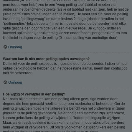
permissies voor hebt) zou je een "voeg peiling toe" tabblad moeten zien
onderaan het berichten-gedeelte (als je dit tabblad niet kan zien, heb je niet de
juiste permissies om peilingen aan te maken). Je moet een titel voor de peiling
invullen bij "peilingsvraag" en dan minstens 2 mogelijkheden invullen in het
"peilingopties"-tekstgedeelte (limiet is ingesteld door de beheerder), met elke
optie gescheiden door middel van een nieuwe regel. Je kunt ook instellen
hoeveel opties een gebruiker mag kiezen onder "opties per gebruiker" en een
tijdslimiet in dagen voor de peiling (0 is een peiling van oneindige duur).
Omhoog
Waarom kan ik niet meer peilingsopties toevoegen?
De limiet voor de peilingsopties is ingesteld door de beheerder. Indien je meer
opties denkt nodig te hebben dan het toegestane aantal, neem dan contact op
met de beheerder.
Omhoog
Hoe wijzig of verwijder ik een peiling?
Net zoals bij de berichten kan een peiling alleen gewijzigd worden door
degene die hem gemaakt heeft, en door een moderator of beheerder. Om de
peiling te wijzigen moet je het allereerste bericht van het onderwerp wijzigen
(hieraan is de peiling gekoppeld). Als er nog geen stemmen zijn uitgebracht,
kunnen gebruikers de peiling verwijderen of iedere peilingsoptie wijzigen.
Maar, als er reeds gestemd is, dan kunnen alleen moderators of beheerders
hem wijzigen of verwijderen. Dit om te voorkomen dat gebruikers een peiling
maken en deze daarna vervalsen door de opties te wijzigen.