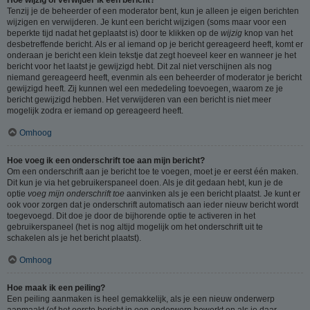
Tenzij je de beheerder of een moderator bent, kun je alleen je eigen berichten
wijzigen en verwijderen. Je kunt een bericht wijzigen (soms maar voor een
beperkte tijd nadat het geplaatst is) door te klikken op de
wijzig
knop van het
desbetreffende bericht. Als er al iemand op je bericht gereageerd heeft, komt er
onderaan je bericht een klein tekstje dat zegt hoeveel keer en wanneer je het
bericht voor het laatst je gewijzigd hebt. Dit zal niet verschijnen als nog
niemand gereageerd heeft, evenmin als een beheerder of moderator je bericht
gewijzigd heeft. Zij kunnen wel een mededeling toevoegen, waarom ze je
bericht gewijzigd hebben. Het verwijderen van een bericht is niet meer
mogelijk zodra er iemand op gereageerd heeft.
Omhoog
Hoe voeg ik een onderschrift toe aan mijn bericht?
Om een onderschrift aan je bericht toe te voegen, moet je er eerst één maken.
Dit kun je via het gebruikerspaneel doen. Als je dit gedaan hebt, kun je de
optie
voeg mijn onderschrift toe
aanvinken als je een bericht plaatst. Je kunt er
ook voor zorgen dat je onderschrift automatisch aan ieder nieuw bericht wordt
toegevoegd. Dit doe je door de bijhorende optie te activeren in het
gebruikerspaneel (het is nog altijd mogelijk om het onderschrift uit te
schakelen als je het bericht plaatst).
Omhoog
Hoe maak ik een peiling?
Een peiling aanmaken is heel gemakkelijk, als je een nieuw onderwerp
aanmaakt (of het eerste bericht in een onderwerp bewerkt en als je daar