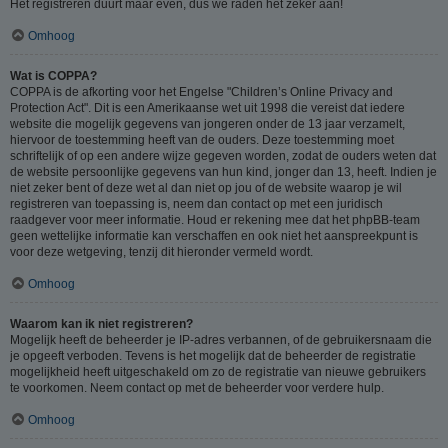
Het registreren duurt maar even, dus we raden het zeker aan!
Omhoog
Wat is COPPA?
COPPA is de afkorting voor het Engelse "Children’s Online Privacy and
Protection Act". Dit is een Amerikaanse wet uit 1998 die vereist dat iedere
website die mogelijk gegevens van jongeren onder de 13 jaar verzamelt,
hiervoor de toestemming heeft van de ouders. Deze toestemming moet
schriftelijk of op een andere wijze gegeven worden, zodat de ouders weten dat
de website persoonlijke gegevens van hun kind, jonger dan 13, heeft. Indien je
niet zeker bent of deze wet al dan niet op jou of de website waarop je wil
registreren van toepassing is, neem dan contact op met een juridisch
raadgever voor meer informatie. Houd er rekening mee dat het phpBB-team
geen wettelijke informatie kan verschaffen en ook niet het aanspreekpunt is
voor deze wetgeving, tenzij dit hieronder vermeld wordt.
Omhoog
Waarom kan ik niet registreren?
Mogelijk heeft de beheerder je IP-adres verbannen, of de gebruikersnaam die
je opgeeft verboden. Tevens is het mogelijk dat de beheerder de registratie
mogelijkheid heeft uitgeschakeld om zo de registratie van nieuwe gebruikers
te voorkomen. Neem contact op met de beheerder voor verdere hulp.
Omhoog