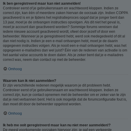
Ik ben geregistreerd maar kan niet aanmelden!
Controleer eerst of je gebruikersnaam en wachtwoord kloppen. Indien ze
correct zijn, kan één of meerdere zaken hiervan de oorzaak zijn. Indien COPPA
geactiveerd is en je tijdens het registratieproces opgaf dat je jonger bent dan
13 jaar, moet je de ontvangen instructies opvolgen. Als dit niet het geval is,
moet je account dan geactiveerd worden? Sommige forums vereisen dat
iedere nieuwe account geactiveerd wordt, ofwel door jezelf of door een
beheerder. Wanneer je je geregistreerd hebt, werd ook medegedeeld of dit al
dan niet nodig is. Indien je een e-mail ontvangen hebt, moet je de daarin
opgegeven instructies volgen. Als je nooit een e-mail ontvangen hebt, was het
opgegeven e-mailadres dan wel juist? Één van de redenen van activatie is om
het aantal valse accounts te doen dalen. Als je zeker bent dat je e-mailadres
correct was, neem dan contact op met de beheerder.
Omhoog
Waarom kan ik niet aanmelden?
Er zijn verschillende redenen mogelijk waarom je dit probleem hebt.
Controleer eerst of je gebruikersnaam en wachtwoord kloppen. Indien ze
correct zijn, kun je contact opnemen met de beheerder om er zeker van te zijn
dat je niet verbannen bent. Het is ook mogelijk dat de forumconfiguratie fout is,
dan moet dit door de beheerder opgelost worden.
Omhoog
Ik heb me ooit geregistreerd maar kan nu niet meer aanmelden!?
De meest voorkomende oorzaken hiervoor zijn: je gaf een verkeerde