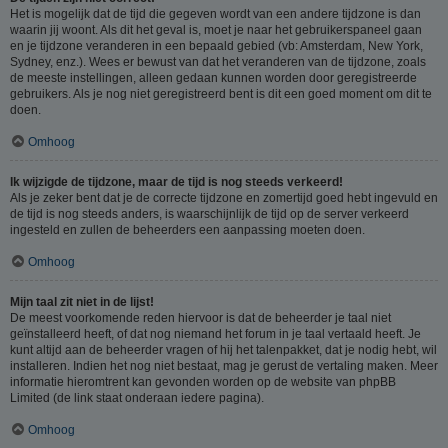
Het is mogelijk dat de tijd die gegeven wordt van een andere tijdzone is dan
waarin jij woont. Als dit het geval is, moet je naar het gebruikerspaneel gaan
en je tijdzone veranderen in een bepaald gebied (vb: Amsterdam, New York,
Sydney, enz.). Wees er bewust van dat het veranderen van de tijdzone, zoals
de meeste instellingen, alleen gedaan kunnen worden door geregistreerde
gebruikers. Als je nog niet geregistreerd bent is dit een goed moment om dit te
doen.
Omhoog
Ik wijzigde de tijdzone, maar de tijd is nog steeds verkeerd!
Als je zeker bent dat je de correcte tijdzone en zomertijd goed hebt ingevuld en
de tijd is nog steeds anders, is waarschijnlijk de tijd op de server verkeerd
ingesteld en zullen de beheerders een aanpassing moeten doen.
Omhoog
Mijn taal zit niet in de lijst!
De meest voorkomende reden hiervoor is dat de beheerder je taal niet
geïnstalleerd heeft, of dat nog niemand het forum in je taal vertaald heeft. Je
kunt altijd aan de beheerder vragen of hij het talenpakket, dat je nodig hebt, wil
installeren. Indien het nog niet bestaat, mag je gerust de vertaling maken. Meer
informatie hieromtrent kan gevonden worden op de website van phpBB
Limited (de link staat onderaan iedere pagina).
Omhoog