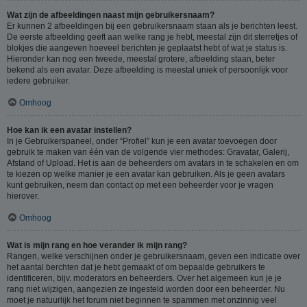
Wat zijn de afbeeldingen naast mijn gebruikersnaam?
Er kunnen 2 afbeeldingen bij een gebruikersnaam staan als je berichten leest.
De eerste afbeelding geeft aan welke rang je hebt, meestal zijn dit sterretjes of
blokjes die aangeven hoeveel berichten je geplaatst hebt of wat je status is.
Hieronder kan nog een tweede, meestal grotere, afbeelding staan, beter
bekend als een avatar. Deze afbeelding is meestal uniek of persoonlijk voor
iedere gebruiker.
Omhoog
Hoe kan ik een avatar instellen?
In je Gebruikerspaneel, onder “Profiel” kun je een avatar toevoegen door
gebruik te maken van één van de volgende vier methodes: Gravatar, Galerij,
Afstand of Upload. Het is aan de beheerders om avatars in te schakelen en om
te kiezen op welke manier je een avatar kan gebruiken. Als je geen avatars
kunt gebruiken, neem dan contact op met een beheerder voor je vragen
hierover.
Omhoog
Wat is mijn rang en hoe verander ik mijn rang?
Rangen, welke verschijnen onder je gebruikersnaam, geven een indicatie over
het aantal berchten dat je hebt gemaakt of om bepaalde gebruikers te
identificeren, bijv. moderators en beheerders. Over het algemeen kun je je
rang niet wijzigen, aangezien ze ingesteld worden door een beheerder. Nu
moet je natuurlijk het forum niet beginnen te spammen met onzinnig veel