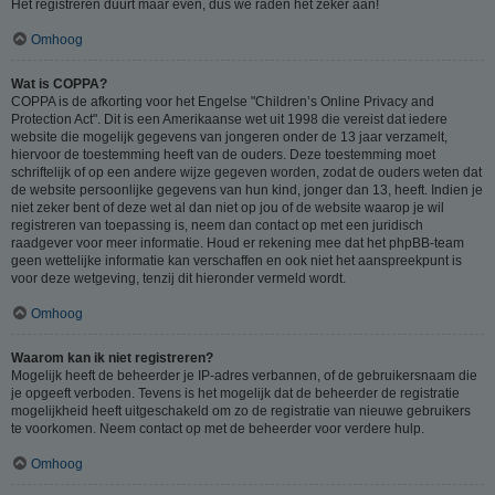
Het registreren duurt maar even, dus we raden het zeker aan!
Omhoog
Wat is COPPA?
COPPA is de afkorting voor het Engelse "Children’s Online Privacy and
Protection Act". Dit is een Amerikaanse wet uit 1998 die vereist dat iedere
website die mogelijk gegevens van jongeren onder de 13 jaar verzamelt,
hiervoor de toestemming heeft van de ouders. Deze toestemming moet
schriftelijk of op een andere wijze gegeven worden, zodat de ouders weten dat
de website persoonlijke gegevens van hun kind, jonger dan 13, heeft. Indien je
niet zeker bent of deze wet al dan niet op jou of de website waarop je wil
registreren van toepassing is, neem dan contact op met een juridisch
raadgever voor meer informatie. Houd er rekening mee dat het phpBB-team
geen wettelijke informatie kan verschaffen en ook niet het aanspreekpunt is
voor deze wetgeving, tenzij dit hieronder vermeld wordt.
Omhoog
Waarom kan ik niet registreren?
Mogelijk heeft de beheerder je IP-adres verbannen, of de gebruikersnaam die
je opgeeft verboden. Tevens is het mogelijk dat de beheerder de registratie
mogelijkheid heeft uitgeschakeld om zo de registratie van nieuwe gebruikers
te voorkomen. Neem contact op met de beheerder voor verdere hulp.
Omhoog