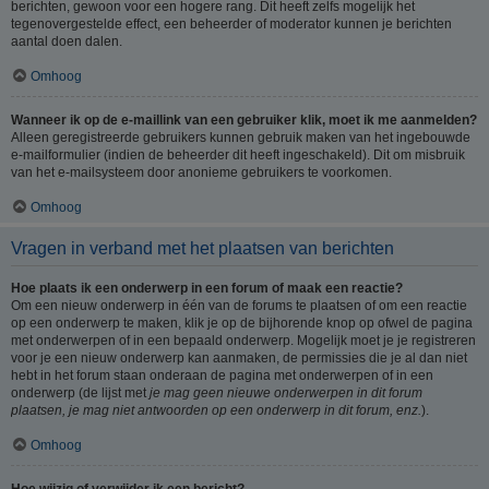
berichten, gewoon voor een hogere rang. Dit heeft zelfs mogelijk het
tegenovergestelde effect, een beheerder of moderator kunnen je berichten
aantal doen dalen.
Omhoog
Wanneer ik op de e-maillink van een gebruiker klik, moet ik me aanmelden?
Alleen geregistreerde gebruikers kunnen gebruik maken van het ingebouwde
e-mailformulier (indien de beheerder dit heeft ingeschakeld). Dit om misbruik
van het e-mailsysteem door anonieme gebruikers te voorkomen.
Omhoog
Vragen in verband met het plaatsen van berichten
Hoe plaats ik een onderwerp in een forum of maak een reactie?
Om een nieuw onderwerp in één van de forums te plaatsen of om een reactie
op een onderwerp te maken, klik je op de bijhorende knop op ofwel de pagina
met onderwerpen of in een bepaald onderwerp. Mogelijk moet je je registreren
voor je een nieuw onderwerp kan aanmaken, de permissies die je al dan niet
hebt in het forum staan onderaan de pagina met onderwerpen of in een
onderwerp (de lijst met
je mag geen nieuwe onderwerpen in dit forum
plaatsen, je mag niet antwoorden op een onderwerp in dit forum, enz.
).
Omhoog
Hoe wijzig of verwijder ik een bericht?