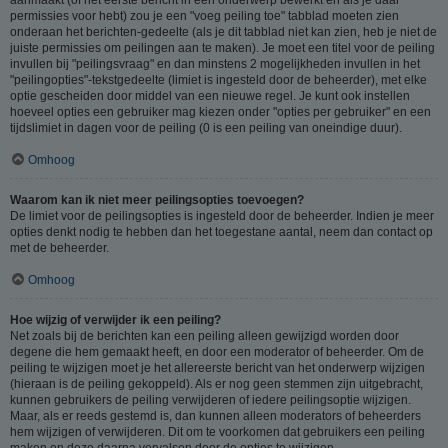
permissies voor hebt) zou je een "voeg peiling toe" tabblad moeten zien
onderaan het berichten-gedeelte (als je dit tabblad niet kan zien, heb je niet de
juiste permissies om peilingen aan te maken). Je moet een titel voor de peiling
invullen bij "peilingsvraag" en dan minstens 2 mogelijkheden invullen in het
"peilingopties"-tekstgedeelte (limiet is ingesteld door de beheerder), met elke
optie gescheiden door middel van een nieuwe regel. Je kunt ook instellen
hoeveel opties een gebruiker mag kiezen onder "opties per gebruiker" en een
tijdslimiet in dagen voor de peiling (0 is een peiling van oneindige duur).
Omhoog
Waarom kan ik niet meer peilingsopties toevoegen?
De limiet voor de peilingsopties is ingesteld door de beheerder. Indien je meer
opties denkt nodig te hebben dan het toegestane aantal, neem dan contact op
met de beheerder.
Omhoog
Hoe wijzig of verwijder ik een peiling?
Net zoals bij de berichten kan een peiling alleen gewijzigd worden door
degene die hem gemaakt heeft, en door een moderator of beheerder. Om de
peiling te wijzigen moet je het allereerste bericht van het onderwerp wijzigen
(hieraan is de peiling gekoppeld). Als er nog geen stemmen zijn uitgebracht,
kunnen gebruikers de peiling verwijderen of iedere peilingsoptie wijzigen.
Maar, als er reeds gestemd is, dan kunnen alleen moderators of beheerders
hem wijzigen of verwijderen. Dit om te voorkomen dat gebruikers een peiling
maken en deze daarna vervalsen door de opties te wijzigen.