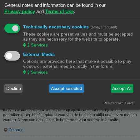
heeft hier dus in geen geval iets mee te maken.
General notes and information can be found in our
Privacy policy
and
Terms of Use
.
Omhoog
Hoe kan ik berichten aan een moderator melden?
Technically necessary cookies
(always required)
Als de beheerder het toelaat, kun je op de hiervoor dienende knop klikken bij
These cookies are preset values and must be accepted
het bericht. Als je hierop geklikt hebt, moet je een paar verplichte stappen
as they are necessary for the website to operate.
volgen om de melding te versturen.
2
Services
Omhoog
External Media
Options are provided here that make it possible to play
Waarvoor dient de "Opslaan"-knop bij het plaatsen van een bericht?
videos or external media directly in the forum.
Hiermee kun je berichten opslaan om ze dan later af te werken en te plaatsen.
3
Services
Een opgeslagen bericht kun je, via de bijhorende optie, in het
gebruikerspaneel weer laden.
Omhoog
Decline
Accept selected
Accept All
Waarom moet mijn bericht goedgekeurd worden?
Realized with Klaro!
De beheerder kan beslist hebben dat geplaatste berichten eerst nagekeken
moeten worden. Het is tevens ook mogelijk dat de beheerder je in een
gebruikersgroep heeft geplaatst waarvan de berichten altijd nagelezen moeten
worden. Neem contact op met de beheerder voor verdere informatie.
Omhoog