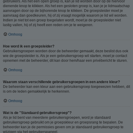
gebruikers. Als het een open groep is, kan je lid worden door op de hiervoor
dienende knop te klikken. Als het een gesloten groep is, kan je je lidmaatschap
aanvragen door op de bijhorende knop te klikken. De groepsleider moet je
aanvraag dan goedkeuren, hij of zij vraagt mogelijk waarom je lid wil worden.
Indien je niet tot een groep toegelaten wordt, moet je de groepsleider niet
lastig vallen, hij of zij heeft een reden om je te weigeren.
Omhoog
Hoe word ik een groepsleider?
Gebruikersgroepen worden door de beheerder gemaakt, deze beslist dus ook
wie de groepsleider is. Als je een gebruikersgroep wil starten, moet je contact
opnemen met de beheerder, dit kan door hem/haar een privébericht te sturen.
Omhoog
Waarom staan verschillende gebruikersgroepen in een andere kleur?
De beheerder kan een kleur aan een gebruikersgroep toegewezen hebben, dit
is om de leden gemakkelijk te herkennen.
Omhoog
Wat is de "Standaard gebruikersgroep"?
Als je lid bent van meerdere gebruikersgroepen, word je standaard
gebruikersgroep gebruikt om je groepskleur en groepsrang te bepalen. De
beheerder kan je de permissies geven om je standaard gebruikersgroep te
wijzigen via het gebruikerspaneel.