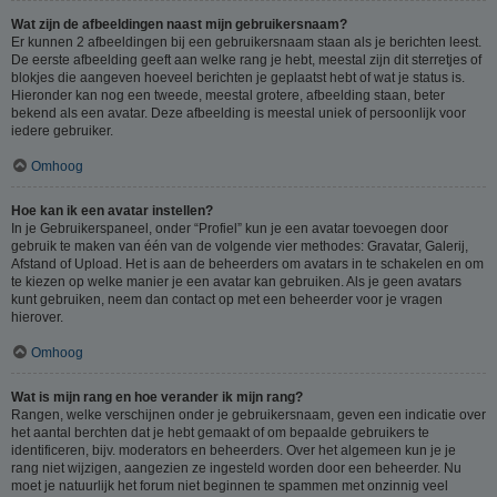
Wat zijn de afbeeldingen naast mijn gebruikersnaam?
Er kunnen 2 afbeeldingen bij een gebruikersnaam staan als je berichten leest.
De eerste afbeelding geeft aan welke rang je hebt, meestal zijn dit sterretjes of
blokjes die aangeven hoeveel berichten je geplaatst hebt of wat je status is.
Hieronder kan nog een tweede, meestal grotere, afbeelding staan, beter
bekend als een avatar. Deze afbeelding is meestal uniek of persoonlijk voor
iedere gebruiker.
Omhoog
Hoe kan ik een avatar instellen?
In je Gebruikerspaneel, onder “Profiel” kun je een avatar toevoegen door
gebruik te maken van één van de volgende vier methodes: Gravatar, Galerij,
Afstand of Upload. Het is aan de beheerders om avatars in te schakelen en om
te kiezen op welke manier je een avatar kan gebruiken. Als je geen avatars
kunt gebruiken, neem dan contact op met een beheerder voor je vragen
hierover.
Omhoog
Wat is mijn rang en hoe verander ik mijn rang?
Rangen, welke verschijnen onder je gebruikersnaam, geven een indicatie over
het aantal berchten dat je hebt gemaakt of om bepaalde gebruikers te
identificeren, bijv. moderators en beheerders. Over het algemeen kun je je
rang niet wijzigen, aangezien ze ingesteld worden door een beheerder. Nu
moet je natuurlijk het forum niet beginnen te spammen met onzinnig veel