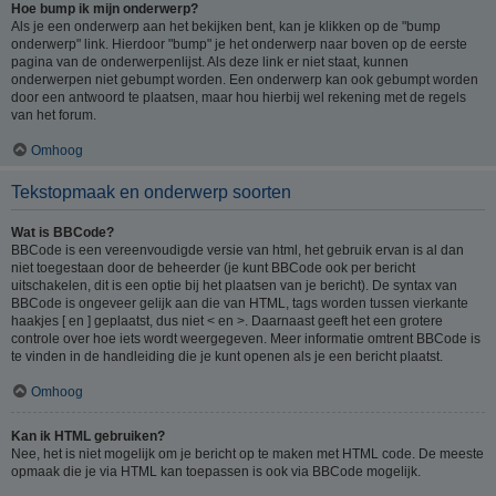
Hoe bump ik mijn onderwerp?
Als je een onderwerp aan het bekijken bent, kan je klikken op de "bump
onderwerp" link. Hierdoor "bump" je het onderwerp naar boven op de eerste
pagina van de onderwerpenlijst. Als deze link er niet staat, kunnen
onderwerpen niet gebumpt worden. Een onderwerp kan ook gebumpt worden
door een antwoord te plaatsen, maar hou hierbij wel rekening met de regels
van het forum.
Omhoog
Tekstopmaak en onderwerp soorten
Wat is BBCode?
BBCode is een vereenvoudigde versie van html, het gebruik ervan is al dan
niet toegestaan door de beheerder (je kunt BBCode ook per bericht
uitschakelen, dit is een optie bij het plaatsen van je bericht). De syntax van
BBCode is ongeveer gelijk aan die van HTML, tags worden tussen vierkante
haakjes [ en ] geplaatst, dus niet < en >. Daarnaast geeft het een grotere
controle over hoe iets wordt weergegeven. Meer informatie omtrent BBCode is
te vinden in de handleiding die je kunt openen als je een bericht plaatst.
Omhoog
Kan ik HTML gebruiken?
Nee, het is niet mogelijk om je bericht op te maken met HTML code. De meeste
opmaak die je via HTML kan toepassen is ook via BBCode mogelijk.