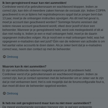
Ik ben geregistreerd maar kan niet aanmelden!
Controleer eerst of je gebruikersnaam en wachtwoord kloppen. Indien ze
correct zijn, kan één of meerdere zaken hiervan de oorzaak zijn. Indien COPPA
geactiveerd is en je tijdens het registratieproces opgaf dat je jonger bent dan
13 jaar, moet je de ontvangen instructies opvolgen. Als dit niet het geval is,
moet je account dan geactiveerd worden? Sommige forums vereisen dat
iedere nieuwe account geactiveerd wordt, ofwel door jezelf of door een
beheerder. Wanneer je je geregistreerd hebt, werd ook medegedeeld of dit al
dan niet nodig is. Indien je een e-mail ontvangen hebt, moet je de daarin
opgegeven instructies volgen. Als je nooit een e-mail ontvangen hebt, was het
opgegeven e-mailadres dan wel juist? Één van de redenen van activatie is om
het aantal valse accounts te doen dalen. Als je zeker bent dat je e-mailadres
correct was, neem dan contact op met de beheerder.
Omhoog
Waarom kan ik niet aanmelden?
Er zijn verschillende redenen mogelijk waarom je dit probleem hebt.
Controleer eerst of je gebruikersnaam en wachtwoord kloppen. Indien ze
correct zijn, kun je contact opnemen met de beheerder om er zeker van te zijn
dat je niet verbannen bent. Het is ook mogelijk dat de forumconfiguratie fout is,
dan moet dit door de beheerder opgelost worden.
Omhoog
Ik heb me ooit geregistreerd maar kan nu niet meer aanmelden!?
De meest voorkomende oorzaken hiervoor zijn: je gaf een verkeerde