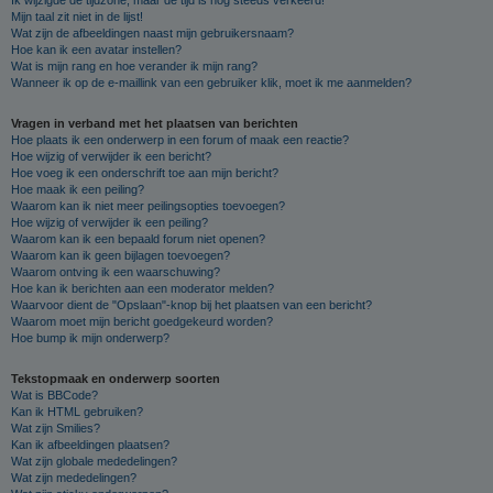
Mijn taal zit niet in de lijst!
Wat zijn de afbeeldingen naast mijn gebruikersnaam?
Hoe kan ik een avatar instellen?
Wat is mijn rang en hoe verander ik mijn rang?
Wanneer ik op de e-maillink van een gebruiker klik, moet ik me aanmelden?
Vragen in verband met het plaatsen van berichten
Hoe plaats ik een onderwerp in een forum of maak een reactie?
Hoe wijzig of verwijder ik een bericht?
Hoe voeg ik een onderschrift toe aan mijn bericht?
Hoe maak ik een peiling?
Waarom kan ik niet meer peilingsopties toevoegen?
Hoe wijzig of verwijder ik een peiling?
Waarom kan ik een bepaald forum niet openen?
Waarom kan ik geen bijlagen toevoegen?
Waarom ontving ik een waarschuwing?
Hoe kan ik berichten aan een moderator melden?
Waarvoor dient de "Opslaan"-knop bij het plaatsen van een bericht?
Waarom moet mijn bericht goedgekeurd worden?
Hoe bump ik mijn onderwerp?
Tekstopmaak en onderwerp soorten
Wat is BBCode?
Kan ik HTML gebruiken?
Wat zijn Smilies?
Kan ik afbeeldingen plaatsen?
Wat zijn globale mededelingen?
Wat zijn mededelingen?