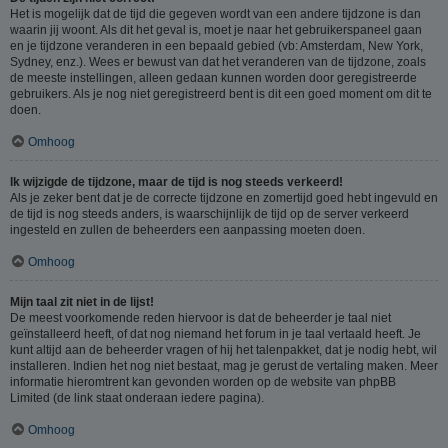
Het is mogelijk dat de tijd die gegeven wordt van een andere tijdzone is dan
waarin jij woont. Als dit het geval is, moet je naar het gebruikerspaneel gaan
en je tijdzone veranderen in een bepaald gebied (vb: Amsterdam, New York,
Sydney, enz.). Wees er bewust van dat het veranderen van de tijdzone, zoals
de meeste instellingen, alleen gedaan kunnen worden door geregistreerde
gebruikers. Als je nog niet geregistreerd bent is dit een goed moment om dit te
doen.
Omhoog
Ik wijzigde de tijdzone, maar de tijd is nog steeds verkeerd!
Als je zeker bent dat je de correcte tijdzone en zomertijd goed hebt ingevuld en
de tijd is nog steeds anders, is waarschijnlijk de tijd op de server verkeerd
ingesteld en zullen de beheerders een aanpassing moeten doen.
Omhoog
Mijn taal zit niet in de lijst!
De meest voorkomende reden hiervoor is dat de beheerder je taal niet
geïnstalleerd heeft, of dat nog niemand het forum in je taal vertaald heeft. Je
kunt altijd aan de beheerder vragen of hij het talenpakket, dat je nodig hebt, wil
installeren. Indien het nog niet bestaat, mag je gerust de vertaling maken. Meer
informatie hieromtrent kan gevonden worden op de website van phpBB
Limited (de link staat onderaan iedere pagina).
Omhoog