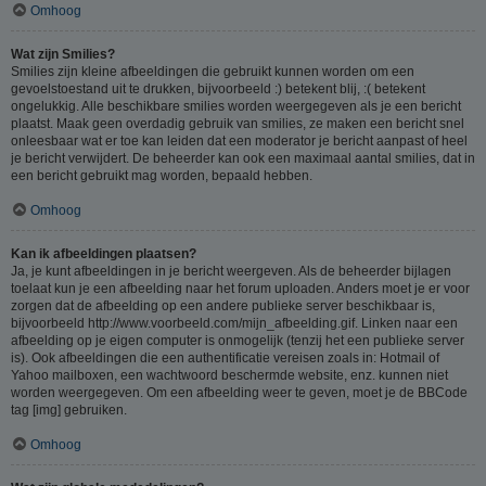
Omhoog
Wat zijn Smilies?
Smilies zijn kleine afbeeldingen die gebruikt kunnen worden om een
gevoelstoestand uit te drukken, bijvoorbeeld :) betekent blij, :( betekent
ongelukkig. Alle beschikbare smilies worden weergegeven als je een bericht
plaatst. Maak geen overdadig gebruik van smilies, ze maken een bericht snel
onleesbaar wat er toe kan leiden dat een moderator je bericht aanpast of heel
je bericht verwijdert. De beheerder kan ook een maximaal aantal smilies, dat in
een bericht gebruikt mag worden, bepaald hebben.
Omhoog
Kan ik afbeeldingen plaatsen?
Ja, je kunt afbeeldingen in je bericht weergeven. Als de beheerder bijlagen
toelaat kun je een afbeelding naar het forum uploaden. Anders moet je er voor
zorgen dat de afbeelding op een andere publieke server beschikbaar is,
bijvoorbeeld http://www.voorbeeld.com/mijn_afbeelding.gif. Linken naar een
afbeelding op je eigen computer is onmogelijk (tenzij het een publieke server
is). Ook afbeeldingen die een authentificatie vereisen zoals in: Hotmail of
Yahoo mailboxen, een wachtwoord beschermde website, enz. kunnen niet
worden weergegeven. Om een afbeelding weer te geven, moet je de BBCode
tag [img] gebruiken.
Omhoog