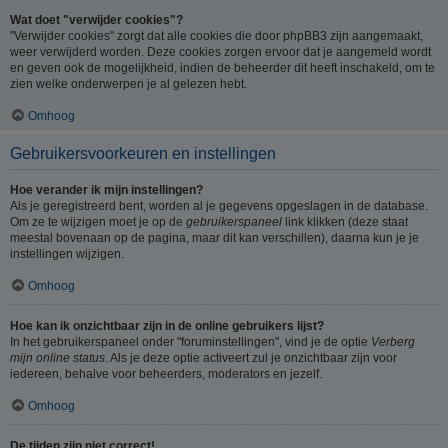
Wat doet "verwijder cookies"?
"Verwijder cookies" zorgt dat alle cookies die door phpBB3 zijn aangemaakt,
weer verwijderd worden. Deze cookies zorgen ervoor dat je aangemeld wordt
en geven ook de mogelijkheid, indien de beheerder dit heeft inschakeld, om te
zien welke onderwerpen je al gelezen hebt.
Omhoog
Gebruikersvoorkeuren en instellingen
Hoe verander ik mijn instellingen?
Als je geregistreerd bent, worden al je gegevens opgeslagen in de database.
Om ze te wijzigen moet je op de
gebruikerspaneel
link klikken (deze staat
meestal bovenaan op de pagina, maar dit kan verschillen), daarna kun je je
instellingen wijzigen.
Omhoog
Hoe kan ik onzichtbaar zijn in de online gebruikers lijst?
In het gebruikerspaneel onder "foruminstellingen", vind je de optie
Verberg
mijn online status
. Als je deze optie activeert zul je onzichtbaar zijn voor
iedereen, behalve voor beheerders, moderators en jezelf.
Omhoog
De tijden zijn niet correct!