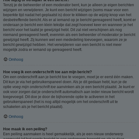
Tenzij je de beheerder of een moderator bent, kun je alleen je eigen berichten
wijzigen en verwijderen. Je kunt een bericht wijzigen (soms maar voor een
beperkte tijd nadat het geplaatst is) door te klikken op de
wijzig
knop van het
desbetreffende bericht. Als er al iemand op je bericht gereageerd heeft, komt er
onderaan je bericht een klein tekstje dat zegt hoeveel keer en wanneer je het
bericht voor het laatst je gewijzigd hebt. Dit zal niet verschijnen als nog
niemand gereageerd heeft, evenmin als een beheerder of moderator je bericht
gewijzigd heeft. Zij kunnen wel een mededeling toevoegen, waarom ze je
bericht gewijzigd hebben. Het verwijderen van een bericht is niet meer
mogelijk zodra er iemand op gereageerd heeft.
Omhoog
Hoe voeg ik een onderschrift toe aan mijn bericht?
Om een onderschrift aan je bericht toe te voegen, moet je er eerst één maken.
Dit kun je via het gebruikerspaneel doen. Als je dit gedaan hebt, kun je de
optie
voeg mijn onderschrift toe
aanvinken als je een bericht plaatst. Je kunt er
ook voor zorgen dat je onderschrift automatisch aan ieder nieuw bericht wordt
toegevoegd. Dit doe je door de bijhorende optie te activeren in het
gebruikerspaneel (het is nog altijd mogelijk om het onderschrift uit te
schakelen als je het bericht plaatst).
Omhoog
Hoe maak ik een peiling?
Een peiling aanmaken is heel gemakkelijk, als je een nieuw onderwerp
aanmaakt (of het eerste bericht in een onderwerp bewerkt en als je daar