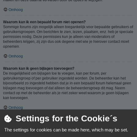
Omhoog
Waarom kan ik een bepaald forum niet openen?
Sommige forums zijn mogelijk alleen toegankelijk voor bepaalde gebruikers of
gebruikersgroepen. Om berichten te zien, lezen, plaatsen, enz. heb je speciale
permissies nodig. Deze permissies kun je alleen van moderators of
beheerders krijgen, zij zijn dus ook degene met wie je hierover contact moet
opnemen.
Omhoog
Waarom kan ik geen bijlagen toevoegen?
De mogelijkheid om bijlagen toe te voegen, kan per forum, per
gebruikersgroep of per gebruiker ingesteld worden. De beheerder kan het
bijvoorbeeld zo ingesteld hebben dat je in een bepaald forum helemaal geen
bijlagen mag toevoegen of dat alleen de beheerdersgroep dit mag. Neem
contact op met de beheerder als je niet zeker weet waarom je geen bijlagen
kan toevoegen.
Omhoog
Settings for the Cookie´s
Waarom ontving ik een waarschuwing?
Op ieder forum gelden specifieke regels, als je één van deze regels (volgens
The settings for cookies can be made here, which may be set.
de beheerder) overtreedt, kun je een waarschuwing ontvangen. Het sturen van
een waarschuwing naar je is een beslissing van de beheerder, phpBB Limited