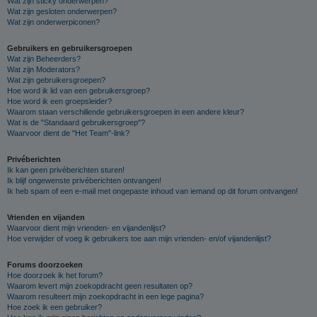
Wat zijn sticky onderwerpen?
Wat zijn gesloten onderwerpen?
Wat zijn onderwerpiconen?
Gebruikers en gebruikersgroepen
Wat zijn Beheerders?
Wat zijn Moderators?
Wat zijn gebruikersgroepen?
Hoe word ik lid van een gebruikersgroep?
Hoe word ik een groepsleider?
Waarom staan verschillende gebruikersgroepen in een andere kleur?
Wat is de "Standaard gebruikersgroep"?
Waarvoor dient de "Het Team"-link?
Privéberichten
Ik kan geen privéberichten sturen!
Ik blijf ongewenste privéberichten ontvangen!
Ik heb spam of een e-mail met ongepaste inhoud van iemand op dit forum ontvangen!
Vrienden en vijanden
Waarvoor dient mijn vrienden- en vijandenlijst?
Hoe verwijder of voeg ik gebruikers toe aan mijn vrienden- en/of vijandenlijst?
Forums doorzoeken
Hoe doorzoek ik het forum?
Waarom levert mijn zoekopdracht geen resultaten op?
Waarom resulteert mijn zoekopdracht in een lege pagina?
Hoe zoek ik een gebruiker?