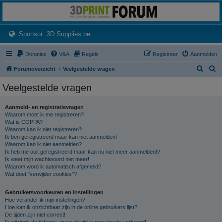
3dprintforum
Het 3D print forum van de Benelux na de sluiting van 3dprintforum.nl
(Opens a new tab)
Sponsor: 3D Supplies.be
Donaties
V&A
Regels
Registreer
Aanmelden
Z
Z
Forumoverzicht
Veelgestelde vragen
o
o
Veelgestelde vragen
e
e
k
k
Aanmeld- en registratievragen
Waarom moet ik me registreren?
Wat is COPPA?
Waarom kan ik niet registreren?
Ik ben geregistreerd maar kan niet aanmelden!
Waarom kan ik niet aanmelden?
Ik heb me ooit geregistreerd maar kan nu niet meer aanmelden!?
Ik weet mijn wachtwoord niet meer!
Waarom word ik automatisch afgemeld?
Wat doet "verwijder cookies"?
Gebruikersvoorkeuren en instellingen
Hoe verander ik mijn instellingen?
Hoe kan ik onzichtbaar zijn in de online gebruikers lijst?
De tijden zijn niet correct!
Ik wijzigde de tijdzone, maar de tijd is nog steeds verkeerd!