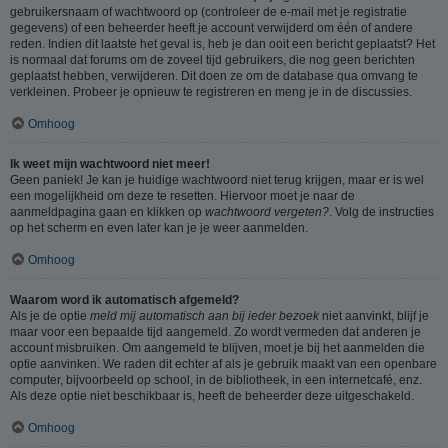
gebruikersnaam of wachtwoord op (controleer de e-mail met je registratie
gegevens) of een beheerder heeft je account verwijderd om één of andere
reden. Indien dit laatste het geval is, heb je dan ooit een bericht geplaatst? Het
is normaal dat forums om de zoveel tijd gebruikers, die nog geen berichten
geplaatst hebben, verwijderen. Dit doen ze om de database qua omvang te
verkleinen. Probeer je opnieuw te registreren en meng je in de discussies.
Omhoog
Ik weet mijn wachtwoord niet meer!
Geen paniek! Je kan je huidige wachtwoord niet terug krijgen, maar er is wel
een mogelijkheid om deze te resetten. Hiervoor moet je naar de
aanmeldpagina gaan en klikken op
wachtwoord vergeten?
. Volg de instructies
op het scherm en even later kan je je weer aanmelden.
Omhoog
Waarom word ik automatisch afgemeld?
Als je de optie
meld mij automatisch aan bij ieder bezoek
niet aanvinkt, blijf je
maar voor een bepaalde tijd aangemeld. Zo wordt vermeden dat anderen je
account misbruiken. Om aangemeld te blijven, moet je bij het aanmelden die
optie aanvinken. We raden dit echter af als je gebruik maakt van een openbare
computer, bijvoorbeeld op school, in de bibliotheek, in een internetcafé, enz.
Als deze optie niet beschikbaar is, heeft de beheerder deze uitgeschakeld.
Omhoog