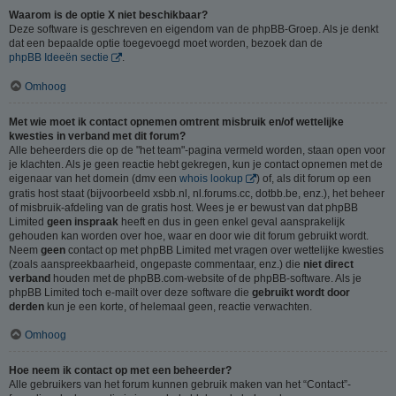
Waarom is de optie X niet beschikbaar?
Deze software is geschreven en eigendom van de phpBB-Groep. Als je denkt
dat een bepaalde optie toegevoegd moet worden, bezoek dan de
phpBB Ideeën sectie
.
Omhoog
Met wie moet ik contact opnemen omtrent misbruik en/of wettelijke
kwesties in verband met dit forum?
Alle beheerders die op de "het team"-pagina vermeld worden, staan open voor
je klachten. Als je geen reactie hebt gekregen, kun je contact opnemen met de
eigenaar van het domein (dmv een
whois lookup
) of, als dit forum op een
gratis host staat (bijvoorbeeld xsbb.nl, nl.forums.cc, dotbb.be, enz.), het beheer
of misbruik-afdeling van de gratis host. Wees je er bewust van dat phpBB
Limited
geen inspraak
heeft en dus in geen enkel geval aansprakelijk
gehouden kan worden over hoe, waar en door wie dit forum gebruikt wordt.
Neem
geen
contact op met phpBB Limited met vragen over wettelijke kwesties
(zoals aanspreekbaarheid, ongepaste commentaar, enz.) die
niet direct
verband
houden met de phpBB.com-website of de phpBB-software. Als je
phpBB Limited toch e-mailt over deze software die
gebruikt wordt door
derden
kun je een korte, of helemaal geen, reactie verwachten.
Omhoog
Hoe neem ik contact op met een beheerder?
Alle gebruikers van het forum kunnen gebruik maken van het “Contact”-