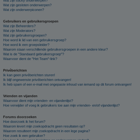
Wat zijn sticky onderwerpen?
Wat zijn gesloten onderwerpen?
Wat zijn onderwerpiconen?
Gebruikers en gebruikersgroepen
Wat zijn Beheerders?
Wat zijn Moderators?
Wat zijn gebruikersgroepen?
Hoe word ik lid van een gebruikersgroep?
Hoe word ik een groepsleider?
Waarom staan verschillende gebruikersgroepen in een andere kleur?
Wat is de "Standaard gebruikersgroep"?
Waarvoor dient de "Het Team"-link?
Privéberichten
Ik kan geen privéberichten sturen!
Ik blijf ongewenste privéberichten ontvangen!
Ik heb spam of een e-mail met ongepaste inhoud van iemand op dit forum ontvangen!
Vrienden en vijanden
Waarvoor dient mijn vrienden- en vijandenlijst?
Hoe verwijder of voeg ik gebruikers toe aan mijn vrienden- en/of vijandenlijst?
Forums doorzoeken
Hoe doorzoek ik het forum?
Waarom levert mijn zoekopdracht geen resultaten op?
Waarom resulteert mijn zoekopdracht in een lege pagina?
Hoe zoek ik een gebruiker?