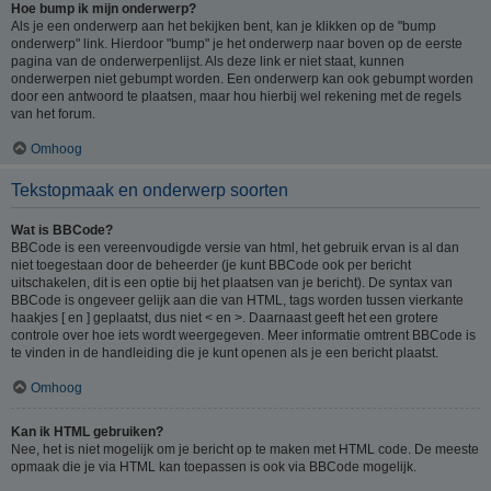
Hoe bump ik mijn onderwerp?
Als je een onderwerp aan het bekijken bent, kan je klikken op de "bump
onderwerp" link. Hierdoor "bump" je het onderwerp naar boven op de eerste
pagina van de onderwerpenlijst. Als deze link er niet staat, kunnen
onderwerpen niet gebumpt worden. Een onderwerp kan ook gebumpt worden
door een antwoord te plaatsen, maar hou hierbij wel rekening met de regels
van het forum.
Omhoog
Tekstopmaak en onderwerp soorten
Wat is BBCode?
BBCode is een vereenvoudigde versie van html, het gebruik ervan is al dan
niet toegestaan door de beheerder (je kunt BBCode ook per bericht
uitschakelen, dit is een optie bij het plaatsen van je bericht). De syntax van
BBCode is ongeveer gelijk aan die van HTML, tags worden tussen vierkante
haakjes [ en ] geplaatst, dus niet < en >. Daarnaast geeft het een grotere
controle over hoe iets wordt weergegeven. Meer informatie omtrent BBCode is
te vinden in de handleiding die je kunt openen als je een bericht plaatst.
Omhoog
Kan ik HTML gebruiken?
Nee, het is niet mogelijk om je bericht op te maken met HTML code. De meeste
opmaak die je via HTML kan toepassen is ook via BBCode mogelijk.