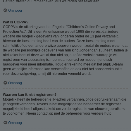
Het registreren duurt maar even, dus we raden het zeker aan!
Omhoog
Wat is COPPA?
COPPA is de afkorting voor het Engelse "Children’s Online Privacy and
Protection Act". Dit is een Amerikaanse wet uit 1998 die vereist dat iedere
website die mogelijk gegevens van jongeren onder de 13 jaar verzamelt,
hiervoor de toestemming heeft van de ouders. Deze toestemming moet
schriftelijk of op een andere wijze gegeven worden, zodat de ouders weten dat
de website persoonlijke gegevens van hun kind, jonger dan 13, heeft. Indien je
niet zeker bent of deze wet al dan niet op jou of de website waarop je wil
registreren van toepassing is, neem dan contact op met een juridisch
raadgever voor meer informatie. Houd er rekening mee dat het phpBB-team
geen wettelijke informatie kan verschaffen en ook niet het aanspreekpunt is
voor deze wetgeving, tenzij dit hieronder vermeld wordt.
Omhoog
Waarom kan ik niet registreren?
Mogelijk heeft de beheerder je IP-adres verbannen, of de gebruikersnaam die
je opgeeft verboden. Tevens is het mogelijk dat de beheerder de registratie
mogelijkheid heeft uitgeschakeld om zo de registratie van nieuwe gebruikers
te voorkomen. Neem contact op met de beheerder voor verdere hulp.
Omhoog