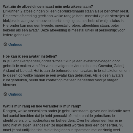
Wat zijn de afbeeldingen naast mijn gebruikersnaam?
Er kunnen 2 afbeeldingen bij een gebruikersnaam staan als je berichten leest.
De eerste afbeelding geeft aan welke rang je hebt, meestal zijn dit sterretjes of
blokjes die aangeven hoeveel berichten je geplaatst hebt of wat je status is.
Hieronder kan nog een tweede, meestal grotere, afbeelding staan, beter
bekend als een avatar. Deze afbeelding is meestal uniek of persoonlijk voor
iedere gebruiker.
Omhoog
Hoe kan ik een avatar instellen?
In je Gebruikerspaneel, onder “Profiel” kun je een avatar toevoegen door
gebruik te maken van één van de volgende vier methodes: Gravatar, Galerij,
Afstand of Upload. Het is aan de beheerders om avatars in te schakelen en om
te kiezen op welke manier je een avatar kan gebruiken. Als je geen avatars
kunt gebruiken, neem dan contact op met een beheerder voor je vragen
hierover.
Omhoog
Wat is mijn rang en hoe verander ik mijn rang?
Rangen, welke verschijnen onder je gebruikersnaam, geven een indicatie over
het aantal berchten dat je hebt gemaakt of om bepaalde gebruikers te
identificeren, bijv. moderators en beheerders. Over het algemeen kun je je
rang niet wijzigen, aangezien ze ingesteld worden door een beheerder. Nu
moet je natuurlijk het forum niet beginnen te spammen met onzinnig veel