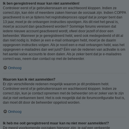
Ik ben geregistreerd maar kan niet aanmelden!
Controleer eerst of je gebruikersnaam en wachtwoord kloppen. Indien ze
correct zijn, kan één of meerdere zaken hiervan de oorzaak zijn. Indien COPPA
geactiveerd is en je tijdens het registratieproces opgaf dat je jonger bent dan
13 jaar, moet je de ontvangen instructies opvolgen. Als dit niet het geval is,
moet je account dan geactiveerd worden? Sommige forums vereisen dat
iedere nieuwe account geactiveerd wordt, ofwel door jezelf of door een
beheerder. Wanneer je je geregistreerd hebt, werd ook medegedeeld of dit al
dan niet nodig is. Indien je een e-mail ontvangen hebt, moet je de daarin
opgegeven instructies volgen. Als je nooit een e-mail ontvangen hebt, was het
opgegeven e-mailadres dan wel juist? Één van de redenen van activatie is om
het aantal valse accounts te doen dalen. Als je zeker bent dat je e-mailadres
correct was, neem dan contact op met de beheerder.
Omhoog
Waarom kan ik niet aanmelden?
Er zijn verschillende redenen mogelijk waarom je dit probleem hebt.
Controleer eerst of je gebruikersnaam en wachtwoord kloppen. Indien ze
correct zijn, kun je contact opnemen met de beheerder om er zeker van te zijn
dat je niet verbannen bent. Het is ook mogelijk dat de forumconfiguratie fout is,
dan moet dit door de beheerder opgelost worden.
Omhoog
Ik heb me ooit geregistreerd maar kan nu niet meer aanmelden!?
De meest voorkomende oorzaken hiervoor zijn: je gaf een verkeerde