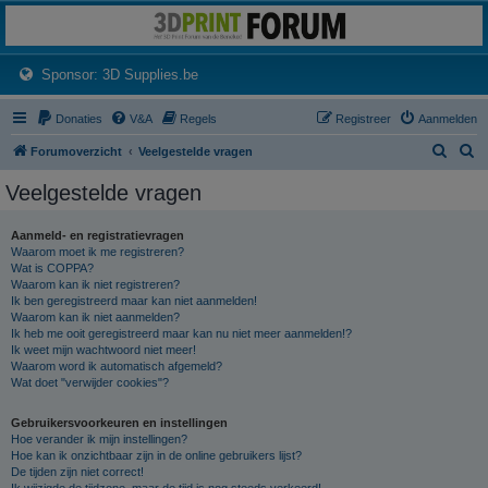
3dprintforum
Het 3D print forum van de Benelux na de sluiting van 3dprintforum.nl
(Opens a new tab)
Sponsor: 3D Supplies.be
Donaties
V&A
Regels
Registreer
Aanmelden
Z
Z
Forumoverzicht
Veelgestelde vragen
o
o
Veelgestelde vragen
e
e
k
k
Aanmeld- en registratievragen
Waarom moet ik me registreren?
Wat is COPPA?
Waarom kan ik niet registreren?
Ik ben geregistreerd maar kan niet aanmelden!
Waarom kan ik niet aanmelden?
Ik heb me ooit geregistreerd maar kan nu niet meer aanmelden!?
Ik weet mijn wachtwoord niet meer!
Waarom word ik automatisch afgemeld?
Wat doet "verwijder cookies"?
Gebruikersvoorkeuren en instellingen
Hoe verander ik mijn instellingen?
Hoe kan ik onzichtbaar zijn in de online gebruikers lijst?
De tijden zijn niet correct!
Ik wijzigde de tijdzone, maar de tijd is nog steeds verkeerd!