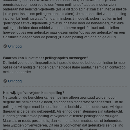
permissies voor hebt) zou je een "voeg peiling toe" tabblad moeten zien
onderaan het berichten-gedeelte (als je dit tabblad niet kan zien, heb je niet de
juiste permissies om peilingen aan te maken). Je moet een titel voor de peiling
invullen bij "peilingsvraag" en dan minstens 2 mogelijkheden invullen in het
"peilingopties"-tekstgedeelte (limiet is ingesteld door de beheerder), met elke
optie gescheiden door middel van een nieuwe regel. Je kunt ook instellen
hoeveel opties een gebruiker mag kiezen onder "opties per gebruiker" en een
tijdslimiet in dagen voor de peiling (0 is een peiling van oneindige duur).
Omhoog
Waarom kan ik niet meer peilingsopties toevoegen?
De limiet voor de peilingsopties is ingesteld door de beheerder. Indien je meer
opties denkt nodig te hebben dan het toegestane aantal, neem dan contact op
met de beheerder.
Omhoog
Hoe wijzig of verwijder ik een peiling?
Net zoals bij de berichten kan een peiling alleen gewijzigd worden door
degene die hem gemaakt heeft, en door een moderator of beheerder. Om de
peiling te wijzigen moet je het allereerste bericht van het onderwerp wijzigen
(hieraan is de peiling gekoppeld). Als er nog geen stemmen zijn uitgebracht,
kunnen gebruikers de peiling verwijderen of iedere peilingsoptie wijzigen.
Maar, als er reeds gestemd is, dan kunnen alleen moderators of beheerders
hem wijzigen of verwijderen. Dit om te voorkomen dat gebruikers een peiling
maken en deze daarna vervalsen door de opties te wijzigen.