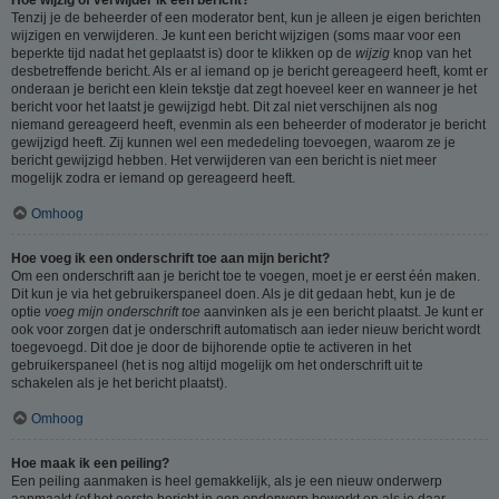
Tenzij je de beheerder of een moderator bent, kun je alleen je eigen berichten
wijzigen en verwijderen. Je kunt een bericht wijzigen (soms maar voor een
beperkte tijd nadat het geplaatst is) door te klikken op de
wijzig
knop van het
desbetreffende bericht. Als er al iemand op je bericht gereageerd heeft, komt er
onderaan je bericht een klein tekstje dat zegt hoeveel keer en wanneer je het
bericht voor het laatst je gewijzigd hebt. Dit zal niet verschijnen als nog
niemand gereageerd heeft, evenmin als een beheerder of moderator je bericht
gewijzigd heeft. Zij kunnen wel een mededeling toevoegen, waarom ze je
bericht gewijzigd hebben. Het verwijderen van een bericht is niet meer
mogelijk zodra er iemand op gereageerd heeft.
Omhoog
Hoe voeg ik een onderschrift toe aan mijn bericht?
Om een onderschrift aan je bericht toe te voegen, moet je er eerst één maken.
Dit kun je via het gebruikerspaneel doen. Als je dit gedaan hebt, kun je de
optie
voeg mijn onderschrift toe
aanvinken als je een bericht plaatst. Je kunt er
ook voor zorgen dat je onderschrift automatisch aan ieder nieuw bericht wordt
toegevoegd. Dit doe je door de bijhorende optie te activeren in het
gebruikerspaneel (het is nog altijd mogelijk om het onderschrift uit te
schakelen als je het bericht plaatst).
Omhoog
Hoe maak ik een peiling?
Een peiling aanmaken is heel gemakkelijk, als je een nieuw onderwerp
aanmaakt (of het eerste bericht in een onderwerp bewerkt en als je daar