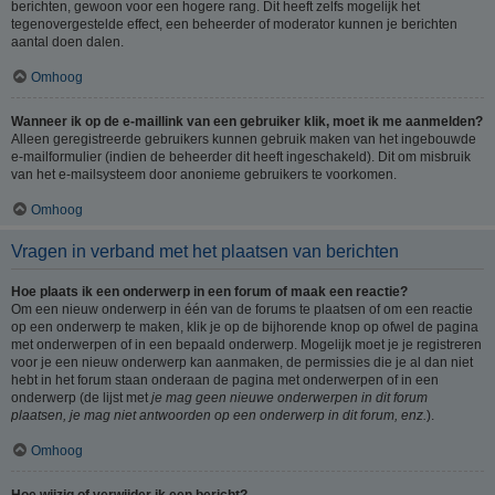
berichten, gewoon voor een hogere rang. Dit heeft zelfs mogelijk het
tegenovergestelde effect, een beheerder of moderator kunnen je berichten
aantal doen dalen.
Omhoog
Wanneer ik op de e-maillink van een gebruiker klik, moet ik me aanmelden?
Alleen geregistreerde gebruikers kunnen gebruik maken van het ingebouwde
e-mailformulier (indien de beheerder dit heeft ingeschakeld). Dit om misbruik
van het e-mailsysteem door anonieme gebruikers te voorkomen.
Omhoog
Vragen in verband met het plaatsen van berichten
Hoe plaats ik een onderwerp in een forum of maak een reactie?
Om een nieuw onderwerp in één van de forums te plaatsen of om een reactie
op een onderwerp te maken, klik je op de bijhorende knop op ofwel de pagina
met onderwerpen of in een bepaald onderwerp. Mogelijk moet je je registreren
voor je een nieuw onderwerp kan aanmaken, de permissies die je al dan niet
hebt in het forum staan onderaan de pagina met onderwerpen of in een
onderwerp (de lijst met
je mag geen nieuwe onderwerpen in dit forum
plaatsen, je mag niet antwoorden op een onderwerp in dit forum, enz.
).
Omhoog
Hoe wijzig of verwijder ik een bericht?