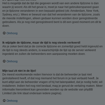
Het is mogelijk dat de tijd die gegeven wordt van een andere tijdzone is dan
waarin jij woont. Als dit het geval is, moet je naar het gebruikerspaneel gaan
en je tijdzone veranderen in een bepaald gebied (vb: Amsterdam, New York,
Sydney, enz.). Wees er bewust van dat het veranderen van de tijdzone, zoals
de meeste instellingen, alleen gedaan kunnen worden door geregistreerde
gebruikers. Als je nog niet geregistreerd bent is dit een goed moment om dit te
doen.
Omhoog
Ik wijzigde de tijdzone, maar de tijd is nog steeds verkeerd!
Als je zeker bent dat je de correcte tijdzone en zomertijd goed hebt ingevuld en
de tijd is nog steeds anders, is waarschijnlijk de tijd op de server verkeerd
ingesteld en zullen de beheerders een aanpassing moeten doen.
Omhoog
Mijn taal zit niet in de lijst!
De meest voorkomende reden hiervoor is dat de beheerder je taal niet
geïnstalleerd heeft, of dat nog niemand het forum in je taal vertaald heeft. Je
kunt altijd aan de beheerder vragen of hij het talenpakket, dat je nodig hebt, wil
installeren. Indien het nog niet bestaat, mag je gerust de vertaling maken. Meer
informatie hieromtrent kan gevonden worden op de website van phpBB
Limited (de link staat onderaan iedere pagina).
Omhoog