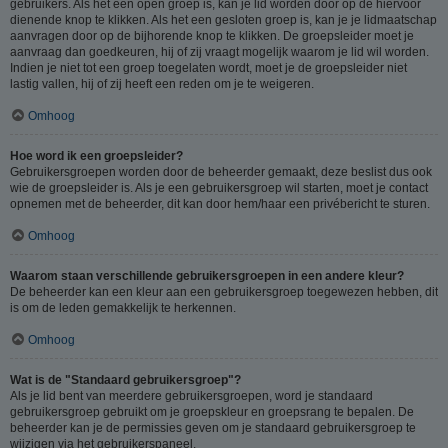
gebruikers. Als het een open groep is, kan je lid worden door op de hiervoor
dienende knop te klikken. Als het een gesloten groep is, kan je je lidmaatschap
aanvragen door op de bijhorende knop te klikken. De groepsleider moet je
aanvraag dan goedkeuren, hij of zij vraagt mogelijk waarom je lid wil worden.
Indien je niet tot een groep toegelaten wordt, moet je de groepsleider niet
lastig vallen, hij of zij heeft een reden om je te weigeren.
Omhoog
Hoe word ik een groepsleider?
Gebruikersgroepen worden door de beheerder gemaakt, deze beslist dus ook
wie de groepsleider is. Als je een gebruikersgroep wil starten, moet je contact
opnemen met de beheerder, dit kan door hem/haar een privébericht te sturen.
Omhoog
Waarom staan verschillende gebruikersgroepen in een andere kleur?
De beheerder kan een kleur aan een gebruikersgroep toegewezen hebben, dit
is om de leden gemakkelijk te herkennen.
Omhoog
Wat is de "Standaard gebruikersgroep"?
Als je lid bent van meerdere gebruikersgroepen, word je standaard
gebruikersgroep gebruikt om je groepskleur en groepsrang te bepalen. De
beheerder kan je de permissies geven om je standaard gebruikersgroep te
wijzigen via het gebruikerspaneel.