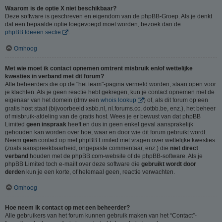
Waarom is de optie X niet beschikbaar?
Deze software is geschreven en eigendom van de phpBB-Groep. Als je denkt
dat een bepaalde optie toegevoegd moet worden, bezoek dan de
phpBB Ideeën sectie
.
Omhoog
Met wie moet ik contact opnemen omtrent misbruik en/of wettelijke
kwesties in verband met dit forum?
Alle beheerders die op de "het team"-pagina vermeld worden, staan open voor
je klachten. Als je geen reactie hebt gekregen, kun je contact opnemen met de
eigenaar van het domein (dmv een
whois lookup
) of, als dit forum op een
gratis host staat (bijvoorbeeld xsbb.nl, nl.forums.cc, dotbb.be, enz.), het beheer
of misbruik-afdeling van de gratis host. Wees je er bewust van dat phpBB
Limited
geen inspraak
heeft en dus in geen enkel geval aansprakelijk
gehouden kan worden over hoe, waar en door wie dit forum gebruikt wordt.
Neem
geen
contact op met phpBB Limited met vragen over wettelijke kwesties
(zoals aanspreekbaarheid, ongepaste commentaar, enz.) die
niet direct
verband
houden met de phpBB.com-website of de phpBB-software. Als je
phpBB Limited toch e-mailt over deze software die
gebruikt wordt door
derden
kun je een korte, of helemaal geen, reactie verwachten.
Omhoog
Hoe neem ik contact op met een beheerder?
Alle gebruikers van het forum kunnen gebruik maken van het “Contact”-