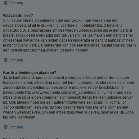
Omhoog
Wat zijn Smilies?
Smilies zijn kleine afbeeldingen die gebruikt kunnen worden om een
gevoelstoestand uit te drukken, bijvoorbeeld :) betekent blij, :( betekent
ongelukkig. Alle beschikbare smilies worden weergegeven als je een bericht
plaatst. Maak geen overdadig gebruik van smilies, ze maken een bericht snel
onleesbaar wat er toe kan leiden dat een moderator je bericht aanpast of heel
je bericht verwijdert. De beheerder kan ook een maximaal aantal smilies, dat in
een bericht gebruikt mag worden, bepaald hebben.
Omhoog
Kan ik afbeeldingen plaatsen?
Ja, je kunt afbeeldingen in je bericht weergeven. Als de beheerder bijlagen
toelaat kun je een afbeelding naar het forum uploaden. Anders moet je er voor
zorgen dat de afbeelding op een andere publieke server beschikbaar is,
bijvoorbeeld http://www.voorbeeld.com/mijn_afbeelding.gif. Linken naar een
afbeelding op je eigen computer is onmogelijk (tenzij het een publieke server
is). Ook afbeeldingen die een authentificatie vereisen zoals in: Hotmail of
Yahoo mailboxen, een wachtwoord beschermde website, enz. kunnen niet
worden weergegeven. Om een afbeelding weer te geven, moet je de BBCode
tag [img] gebruiken.
Omhoog