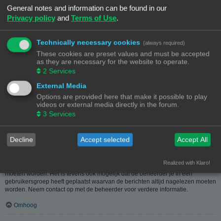
heeft hier dus in geen geval iets mee te maken.
General notes and information can be found in our
Privacy policy
and
Terms of Use
.
Omhoog
Hoe kan ik berichten aan een moderator melden?
Technically necessary cookies
(always required)
Als de beheerder het toelaat, kun je op de hiervoor dienende knop klikken bij
These cookies are preset values and must be accepted
het bericht. Als je hierop geklikt hebt, moet je een paar verplichte stappen
as they are necessary for the website to operate.
volgen om de melding te versturen.
2
Services
Omhoog
External Media
Options are provided here that make it possible to play
Waarvoor dient de "Opslaan"-knop bij het plaatsen van een bericht?
videos or external media directly in the forum.
Hiermee kun je berichten opslaan om ze dan later af te werken en te plaatsen.
3
Services
Een opgeslagen bericht kun je, via de bijhorende optie, in het
gebruikerspaneel weer laden.
Omhoog
Decline
Accept selected
Accept All
Waarom moet mijn bericht goedgekeurd worden?
Realized with Klaro!
De beheerder kan beslist hebben dat geplaatste berichten eerst nagekeken
moeten worden. Het is tevens ook mogelijk dat de beheerder je in een
gebruikersgroep heeft geplaatst waarvan de berichten altijd nagelezen moeten
worden. Neem contact op met de beheerder voor verdere informatie.
Omhoog