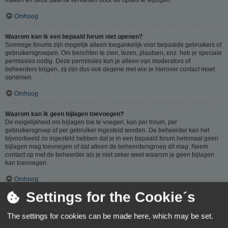
Omhoog
Waarom kan ik een bepaald forum niet openen?
Sommige forums zijn mogelijk alleen toegankelijk voor bepaalde gebruikers of
gebruikersgroepen. Om berichten te zien, lezen, plaatsen, enz. heb je speciale
permissies nodig. Deze permissies kun je alleen van moderators of
beheerders krijgen, zij zijn dus ook degene met wie je hierover contact moet
opnemen.
Omhoog
Waarom kan ik geen bijlagen toevoegen?
De mogelijkheid om bijlagen toe te voegen, kan per forum, per
gebruikersgroep of per gebruiker ingesteld worden. De beheerder kan het
bijvoorbeeld zo ingesteld hebben dat je in een bepaald forum helemaal geen
bijlagen mag toevoegen of dat alleen de beheerdersgroep dit mag. Neem
contact op met de beheerder als je niet zeker weet waarom je geen bijlagen
kan toevoegen.
Omhoog
Settings for the Cookie´s
Waarom ontving ik een waarschuwing?
Op ieder forum gelden specifieke regels, als je één van deze regels (volgens
The settings for cookies can be made here, which may be set.
de beheerder) overtreedt, kun je een waarschuwing ontvangen. Het sturen van
een waarschuwing naar je is een beslissing van de beheerder, phpBB Limited