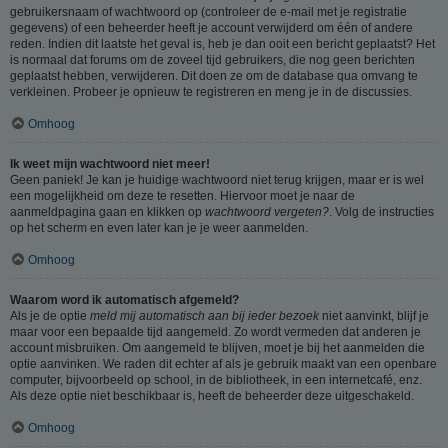
gebruikersnaam of wachtwoord op (controleer de e-mail met je registratie
gegevens) of een beheerder heeft je account verwijderd om één of andere
reden. Indien dit laatste het geval is, heb je dan ooit een bericht geplaatst? Het
is normaal dat forums om de zoveel tijd gebruikers, die nog geen berichten
geplaatst hebben, verwijderen. Dit doen ze om de database qua omvang te
verkleinen. Probeer je opnieuw te registreren en meng je in de discussies.
Omhoog
Ik weet mijn wachtwoord niet meer!
Geen paniek! Je kan je huidige wachtwoord niet terug krijgen, maar er is wel
een mogelijkheid om deze te resetten. Hiervoor moet je naar de
aanmeldpagina gaan en klikken op
wachtwoord vergeten?
. Volg de instructies
op het scherm en even later kan je je weer aanmelden.
Omhoog
Waarom word ik automatisch afgemeld?
Als je de optie
meld mij automatisch aan bij ieder bezoek
niet aanvinkt, blijf je
maar voor een bepaalde tijd aangemeld. Zo wordt vermeden dat anderen je
account misbruiken. Om aangemeld te blijven, moet je bij het aanmelden die
optie aanvinken. We raden dit echter af als je gebruik maakt van een openbare
computer, bijvoorbeeld op school, in de bibliotheek, in een internetcafé, enz.
Als deze optie niet beschikbaar is, heeft de beheerder deze uitgeschakeld.
Omhoog