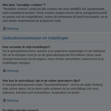
Wat doet "verwijder cookies"?
"Verwijder cookies" zorgt dat alle cookies die door phpBB3 zijn aangemaakt,
weer verwijderd worden. Deze cookies zorgen ervoor dat je aangemeld wordt
en geven ook de mogelijkheid, indien de beheerder dit heeft inschakeld, om te
zien welke onderwerpen je al gelezen hebt.
Omhoog
Gebruikersvoorkeuren en instellingen
Hoe verander ik mijn instellingen?
Als je geregistreerd bent, worden al je gegevens opgeslagen in de database.
Om ze te wijzigen moet je op de
gebruikerspaneel
link klikken (deze staat
meestal bovenaan op de pagina, maar dit kan verschillen), daarna kun je je
instellingen wijzigen.
Omhoog
Hoe kan ik onzichtbaar zijn in de online gebruikers lijst?
In het gebruikerspaneel onder "foruminstellingen", vind je de optie
Verberg
mijn online status
. Als je deze optie activeert zul je onzichtbaar zijn voor
iedereen, behalve voor beheerders, moderators en jezelf.
Omhoog
De tijden zijn niet correct!