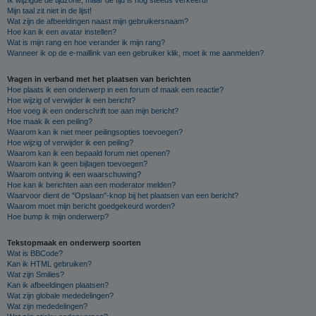
Mijn taal zit niet in de lijst!
Wat zijn de afbeeldingen naast mijn gebruikersnaam?
Hoe kan ik een avatar instellen?
Wat is mijn rang en hoe verander ik mijn rang?
Wanneer ik op de e-maillink van een gebruiker klik, moet ik me aanmelden?
Vragen in verband met het plaatsen van berichten
Hoe plaats ik een onderwerp in een forum of maak een reactie?
Hoe wijzig of verwijder ik een bericht?
Hoe voeg ik een onderschrift toe aan mijn bericht?
Hoe maak ik een peiling?
Waarom kan ik niet meer peilingsopties toevoegen?
Hoe wijzig of verwijder ik een peiling?
Waarom kan ik een bepaald forum niet openen?
Waarom kan ik geen bijlagen toevoegen?
Waarom ontving ik een waarschuwing?
Hoe kan ik berichten aan een moderator melden?
Waarvoor dient de "Opslaan"-knop bij het plaatsen van een bericht?
Waarom moet mijn bericht goedgekeurd worden?
Hoe bump ik mijn onderwerp?
Tekstopmaak en onderwerp soorten
Wat is BBCode?
Kan ik HTML gebruiken?
Wat zijn Smilies?
Kan ik afbeeldingen plaatsen?
Wat zijn globale mededelingen?
Wat zijn mededelingen?