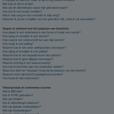
Mijn taal zit niet in de lijst!
Wat zijn de afbeeldingen naast mijn gebruikersnaam?
Hoe kan ik een avatar instellen?
Wat is mijn rang en hoe verander ik mijn rang?
Wanneer ik op de e-maillink van een gebruiker klik, moet ik me aanmelden?
Vragen in verband met het plaatsen van berichten
Hoe plaats ik een onderwerp in een forum of maak een reactie?
Hoe wijzig of verwijder ik een bericht?
Hoe voeg ik een onderschrift toe aan mijn bericht?
Hoe maak ik een peiling?
Waarom kan ik niet meer peilingsopties toevoegen?
Hoe wijzig of verwijder ik een peiling?
Waarom kan ik een bepaald forum niet openen?
Waarom kan ik geen bijlagen toevoegen?
Waarom ontving ik een waarschuwing?
Hoe kan ik berichten aan een moderator melden?
Waarvoor dient de "Opslaan"-knop bij het plaatsen van een bericht?
Waarom moet mijn bericht goedgekeurd worden?
Hoe bump ik mijn onderwerp?
Tekstopmaak en onderwerp soorten
Wat is BBCode?
Kan ik HTML gebruiken?
Wat zijn Smilies?
Kan ik afbeeldingen plaatsen?
Wat zijn globale mededelingen?
Wat zijn mededelingen?