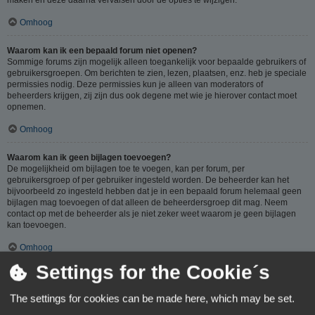
Omhoog
Waarom kan ik een bepaald forum niet openen?
Sommige forums zijn mogelijk alleen toegankelijk voor bepaalde gebruikers of
gebruikersgroepen. Om berichten te zien, lezen, plaatsen, enz. heb je speciale
permissies nodig. Deze permissies kun je alleen van moderators of
beheerders krijgen, zij zijn dus ook degene met wie je hierover contact moet
opnemen.
Omhoog
Waarom kan ik geen bijlagen toevoegen?
De mogelijkheid om bijlagen toe te voegen, kan per forum, per
gebruikersgroep of per gebruiker ingesteld worden. De beheerder kan het
bijvoorbeeld zo ingesteld hebben dat je in een bepaald forum helemaal geen
bijlagen mag toevoegen of dat alleen de beheerdersgroep dit mag. Neem
contact op met de beheerder als je niet zeker weet waarom je geen bijlagen
kan toevoegen.
Omhoog
Settings for the Cookie´s
Waarom ontving ik een waarschuwing?
Op ieder forum gelden specifieke regels, als je één van deze regels (volgens
The settings for cookies can be made here, which may be set.
de beheerder) overtreedt, kun je een waarschuwing ontvangen. Het sturen van
een waarschuwing naar je is een beslissing van de beheerder, phpBB Limited