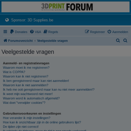
3dprintforum
Het 3D print forum van de Benelux na de sluiting van 3dprintforum.nl
(Opens a new tab)
Sponsor: 3D Supplies.be
Donaties
V&A
Regels
Registreer
Aanmelden
Z
Z
Forumoverzicht
Veelgestelde vragen
o
o
Veelgestelde vragen
e
e
k
k
Aanmeld- en registratievragen
Waarom moet ik me registreren?
Wat is COPPA?
Waarom kan ik niet registreren?
Ik ben geregistreerd maar kan niet aanmelden!
Waarom kan ik niet aanmelden?
Ik heb me ooit geregistreerd maar kan nu niet meer aanmelden!?
Ik weet mijn wachtwoord niet meer!
Waarom word ik automatisch afgemeld?
Wat doet "verwijder cookies"?
Gebruikersvoorkeuren en instellingen
Hoe verander ik mijn instellingen?
Hoe kan ik onzichtbaar zijn in de online gebruikers lijst?
De tijden zijn niet correct!
Ik wijzigde de tijdzone, maar de tijd is nog steeds verkeerd!