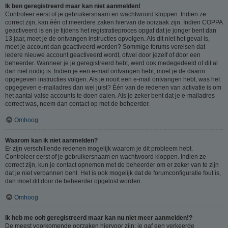
Ik ben geregistreerd maar kan niet aanmelden!
Controleer eerst of je gebruikersnaam en wachtwoord kloppen. Indien ze
correct zijn, kan één of meerdere zaken hiervan de oorzaak zijn. Indien COPPA
geactiveerd is en je tijdens het registratieproces opgaf dat je jonger bent dan
13 jaar, moet je de ontvangen instructies opvolgen. Als dit niet het geval is,
moet je account dan geactiveerd worden? Sommige forums vereisen dat
iedere nieuwe account geactiveerd wordt, ofwel door jezelf of door een
beheerder. Wanneer je je geregistreerd hebt, werd ook medegedeeld of dit al
dan niet nodig is. Indien je een e-mail ontvangen hebt, moet je de daarin
opgegeven instructies volgen. Als je nooit een e-mail ontvangen hebt, was het
opgegeven e-mailadres dan wel juist? Één van de redenen van activatie is om
het aantal valse accounts te doen dalen. Als je zeker bent dat je e-mailadres
correct was, neem dan contact op met de beheerder.
Omhoog
Waarom kan ik niet aanmelden?
Er zijn verschillende redenen mogelijk waarom je dit probleem hebt.
Controleer eerst of je gebruikersnaam en wachtwoord kloppen. Indien ze
correct zijn, kun je contact opnemen met de beheerder om er zeker van te zijn
dat je niet verbannen bent. Het is ook mogelijk dat de forumconfiguratie fout is,
dan moet dit door de beheerder opgelost worden.
Omhoog
Ik heb me ooit geregistreerd maar kan nu niet meer aanmelden!?
De meest voorkomende oorzaken hiervoor zijn: je gaf een verkeerde