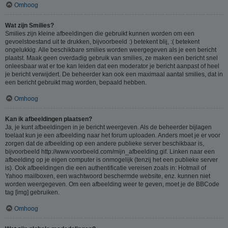
Omhoog
Wat zijn Smilies?
Smilies zijn kleine afbeeldingen die gebruikt kunnen worden om een
gevoelstoestand uit te drukken, bijvoorbeeld :) betekent blij, :( betekent
ongelukkig. Alle beschikbare smilies worden weergegeven als je een bericht
plaatst. Maak geen overdadig gebruik van smilies, ze maken een bericht snel
onleesbaar wat er toe kan leiden dat een moderator je bericht aanpast of heel
je bericht verwijdert. De beheerder kan ook een maximaal aantal smilies, dat in
een bericht gebruikt mag worden, bepaald hebben.
Omhoog
Kan ik afbeeldingen plaatsen?
Ja, je kunt afbeeldingen in je bericht weergeven. Als de beheerder bijlagen
toelaat kun je een afbeelding naar het forum uploaden. Anders moet je er voor
zorgen dat de afbeelding op een andere publieke server beschikbaar is,
bijvoorbeeld http://www.voorbeeld.com/mijn_afbeelding.gif. Linken naar een
afbeelding op je eigen computer is onmogelijk (tenzij het een publieke server
is). Ook afbeeldingen die een authentificatie vereisen zoals in: Hotmail of
Yahoo mailboxen, een wachtwoord beschermde website, enz. kunnen niet
worden weergegeven. Om een afbeelding weer te geven, moet je de BBCode
tag [img] gebruiken.
Omhoog