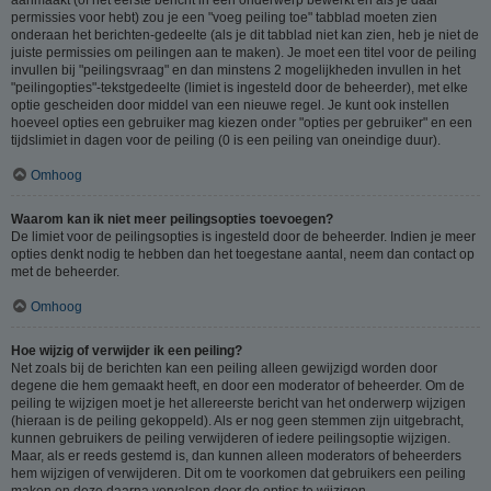
permissies voor hebt) zou je een "voeg peiling toe" tabblad moeten zien
onderaan het berichten-gedeelte (als je dit tabblad niet kan zien, heb je niet de
juiste permissies om peilingen aan te maken). Je moet een titel voor de peiling
invullen bij "peilingsvraag" en dan minstens 2 mogelijkheden invullen in het
"peilingopties"-tekstgedeelte (limiet is ingesteld door de beheerder), met elke
optie gescheiden door middel van een nieuwe regel. Je kunt ook instellen
hoeveel opties een gebruiker mag kiezen onder "opties per gebruiker" en een
tijdslimiet in dagen voor de peiling (0 is een peiling van oneindige duur).
Omhoog
Waarom kan ik niet meer peilingsopties toevoegen?
De limiet voor de peilingsopties is ingesteld door de beheerder. Indien je meer
opties denkt nodig te hebben dan het toegestane aantal, neem dan contact op
met de beheerder.
Omhoog
Hoe wijzig of verwijder ik een peiling?
Net zoals bij de berichten kan een peiling alleen gewijzigd worden door
degene die hem gemaakt heeft, en door een moderator of beheerder. Om de
peiling te wijzigen moet je het allereerste bericht van het onderwerp wijzigen
(hieraan is de peiling gekoppeld). Als er nog geen stemmen zijn uitgebracht,
kunnen gebruikers de peiling verwijderen of iedere peilingsoptie wijzigen.
Maar, als er reeds gestemd is, dan kunnen alleen moderators of beheerders
hem wijzigen of verwijderen. Dit om te voorkomen dat gebruikers een peiling
maken en deze daarna vervalsen door de opties te wijzigen.