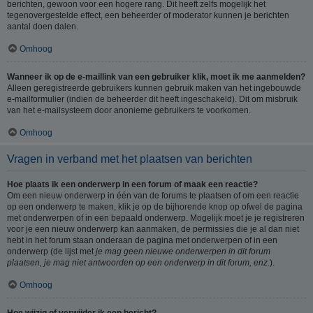
berichten, gewoon voor een hogere rang. Dit heeft zelfs mogelijk het
tegenovergestelde effect, een beheerder of moderator kunnen je berichten
aantal doen dalen.
Omhoog
Wanneer ik op de e-maillink van een gebruiker klik, moet ik me aanmelden?
Alleen geregistreerde gebruikers kunnen gebruik maken van het ingebouwde
e-mailformulier (indien de beheerder dit heeft ingeschakeld). Dit om misbruik
van het e-mailsysteem door anonieme gebruikers te voorkomen.
Omhoog
Vragen in verband met het plaatsen van berichten
Hoe plaats ik een onderwerp in een forum of maak een reactie?
Om een nieuw onderwerp in één van de forums te plaatsen of om een reactie
op een onderwerp te maken, klik je op de bijhorende knop op ofwel de pagina
met onderwerpen of in een bepaald onderwerp. Mogelijk moet je je registreren
voor je een nieuw onderwerp kan aanmaken, de permissies die je al dan niet
hebt in het forum staan onderaan de pagina met onderwerpen of in een
onderwerp (de lijst met
je mag geen nieuwe onderwerpen in dit forum
plaatsen, je mag niet antwoorden op een onderwerp in dit forum, enz.
).
Omhoog
Hoe wijzig of verwijder ik een bericht?