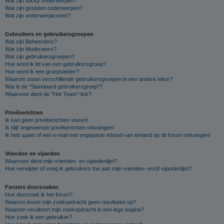
Wat zijn sticky onderwerpen?
Wat zijn gesloten onderwerpen?
Wat zijn onderwerpiconen?
Gebruikers en gebruikersgroepen
Wat zijn Beheerders?
Wat zijn Moderators?
Wat zijn gebruikersgroepen?
Hoe word ik lid van een gebruikersgroep?
Hoe word ik een groepsleider?
Waarom staan verschillende gebruikersgroepen in een andere kleur?
Wat is de "Standaard gebruikersgroep"?
Waarvoor dient de "Het Team"-link?
Privéberichten
Ik kan geen privéberichten sturen!
Ik blijf ongewenste privéberichten ontvangen!
Ik heb spam of een e-mail met ongepaste inhoud van iemand op dit forum ontvangen!
Vrienden en vijanden
Waarvoor dient mijn vrienden- en vijandenlijst?
Hoe verwijder of voeg ik gebruikers toe aan mijn vrienden- en/of vijandenlijst?
Forums doorzoeken
Hoe doorzoek ik het forum?
Waarom levert mijn zoekopdracht geen resultaten op?
Waarom resulteert mijn zoekopdracht in een lege pagina?
Hoe zoek ik een gebruiker?