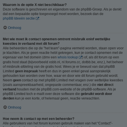
Waarom is de optie X niet beschikbaar?
Deze software is geschreven en eigendom van de phpBB-Groep. Als je denkt
dat een bepaalde optie toegevoegd moet worden, bezoek dan de
phpBB Ideeën sectie
.
Omhoog
Met wie moet ik contact opnemen omtrent misbruik en/of wettelijke
kwesties in verband met dit forum?
Alle beheerders die op de "het team"-pagina vermeld worden, staan open voor
je klachten. Als je geen reactie hebt gekregen, kun je contact opnemen met de
eigenaar van het domein (dmv een
whois lookup
) of, als dit forum op een
gratis host staat (bijvoorbeeld xsbb.nl, nl.forums.cc, dotbb.be, enz.), het beheer
of misbruik-afdeling van de gratis host. Wees je er bewust van dat phpBB
Limited
geen inspraak
heeft en dus in geen enkel geval aansprakelijk
gehouden kan worden over hoe, waar en door wie dit forum gebruikt wordt.
Neem
geen
contact op met phpBB Limited met vragen over wettelijke kwesties
(zoals aanspreekbaarheid, ongepaste commentaar, enz.) die
niet direct
verband
houden met de phpBB.com-website of de phpBB-software. Als je
phpBB Limited toch e-mailt over deze software die
gebruikt wordt door
derden
kun je een korte, of helemaal geen, reactie verwachten.
Omhoog
Hoe neem ik contact op met een beheerder?
Alle gebruikers van het forum kunnen gebruik maken van het “Contact”-