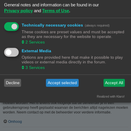
heeft hier dus in geen geval iets mee te maken.
General notes and information can be found in our
Privacy policy
and
Terms of Use
.
Omhoog
Hoe kan ik berichten aan een moderator melden?
Technically necessary cookies
(always required)
Als de beheerder het toelaat, kun je op de hiervoor dienende knop klikken bij
These cookies are preset values and must be accepted
het bericht. Als je hierop geklikt hebt, moet je een paar verplichte stappen
as they are necessary for the website to operate.
volgen om de melding te versturen.
2
Services
Omhoog
External Media
Options are provided here that make it possible to play
Waarvoor dient de "Opslaan"-knop bij het plaatsen van een bericht?
videos or external media directly in the forum.
Hiermee kun je berichten opslaan om ze dan later af te werken en te plaatsen.
3
Services
Een opgeslagen bericht kun je, via de bijhorende optie, in het
gebruikerspaneel weer laden.
Omhoog
Decline
Accept selected
Accept All
Waarom moet mijn bericht goedgekeurd worden?
Realized with Klaro!
De beheerder kan beslist hebben dat geplaatste berichten eerst nagekeken
moeten worden. Het is tevens ook mogelijk dat de beheerder je in een
gebruikersgroep heeft geplaatst waarvan de berichten altijd nagelezen moeten
worden. Neem contact op met de beheerder voor verdere informatie.
Omhoog