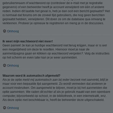
gebruikersnaam of wachtwoord op (controleer de e-mail met je registratie
gegevens) of een beheerder heeft je account verwijderd om één of andere
reden. Indien dit laatste het geval is, heb je dan ooit een bericht geplaatst? Het
is normaal dat forums om de zoveel tijd gebruikers, die nog geen berichten
geplaatst hebben, verwijderen. Dit doen ze om de database qua omvang te
verkleinen. Probeer je opnieuw te registreren en meng je in de discussies.
Omhoog
Ik weet mijn wachtwoord niet meer!
Geen paniek! Je kan je huidige wachtwoord niet terug krijgen, maar er is wel
een mogelijkheid om deze te resetten. Hiervoor moet je naar de
aanmeldpagina gaan en klikken op
wachtwoord vergeten?
. Volg de instructies
op het scherm en even later kan je je weer aanmelden.
Omhoog
Waarom word ik automatisch afgemeld?
Als je de optie
meld mij automatisch aan bij ieder bezoek
niet aanvinkt, blijf je
maar voor een bepaalde tijd aangemeld. Zo wordt vermeden dat anderen je
account misbruiken. Om aangemeld te blijven, moet je bij het aanmelden die
optie aanvinken. We raden dit echter af als je gebruik maakt van een openbare
computer, bijvoorbeeld op school, in de bibliotheek, in een internetcafé, enz.
Als deze optie niet beschikbaar is, heeft de beheerder deze uitgeschakeld.
Omhoog