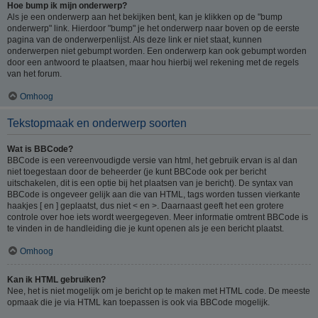
Hoe bump ik mijn onderwerp?
Als je een onderwerp aan het bekijken bent, kan je klikken op de "bump
onderwerp" link. Hierdoor "bump" je het onderwerp naar boven op de eerste
pagina van de onderwerpenlijst. Als deze link er niet staat, kunnen
onderwerpen niet gebumpt worden. Een onderwerp kan ook gebumpt worden
door een antwoord te plaatsen, maar hou hierbij wel rekening met de regels
van het forum.
Omhoog
Tekstopmaak en onderwerp soorten
Wat is BBCode?
BBCode is een vereenvoudigde versie van html, het gebruik ervan is al dan
niet toegestaan door de beheerder (je kunt BBCode ook per bericht
uitschakelen, dit is een optie bij het plaatsen van je bericht). De syntax van
BBCode is ongeveer gelijk aan die van HTML, tags worden tussen vierkante
haakjes [ en ] geplaatst, dus niet < en >. Daarnaast geeft het een grotere
controle over hoe iets wordt weergegeven. Meer informatie omtrent BBCode is
te vinden in de handleiding die je kunt openen als je een bericht plaatst.
Omhoog
Kan ik HTML gebruiken?
Nee, het is niet mogelijk om je bericht op te maken met HTML code. De meeste
opmaak die je via HTML kan toepassen is ook via BBCode mogelijk.