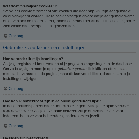
Wat doet "verwijder cookies"?
"Verwijder cookies" zorgt dat alle cookies die door phpBB3 zijn aangemaakt,
weer verwijderd worden. Deze cookies zorgen ervoor dat je aangemeld wordt
en geven ook de mogelijkheid, indien de beheerder dit heeft inschakeld, om te
zien welke onderwerpen je al gelezen hebt.
Omhoog
Gebruikersvoorkeuren en instellingen
Hoe verander ik mijn instellingen?
Als je geregistreerd bent, worden al je gegevens opgeslagen in de database.
Om ze te wijzigen moet je op de
gebruikerspaneel
link klikken (deze staat
meestal bovenaan op de pagina, maar dit kan verschillen), daarna kun je je
instellingen wijzigen.
Omhoog
Hoe kan ik onzichtbaar zijn in de online gebruikers lijst?
In het gebruikerspaneel onder "foruminstellingen", vind je de optie
Verberg
mijn online status
. Als je deze optie activeert zul je onzichtbaar zijn voor
iedereen, behalve voor beheerders, moderators en jezelf.
Omhoog
De tijden zijn niet correct!