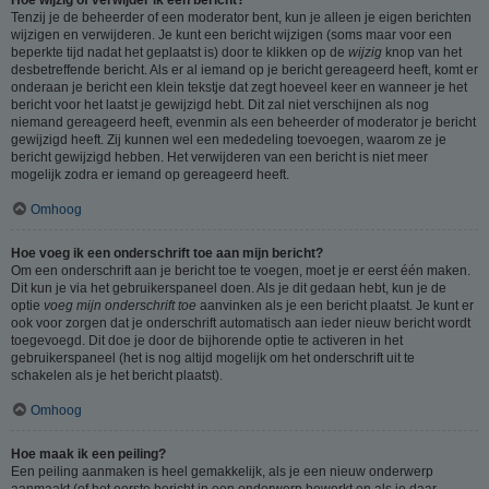
Tenzij je de beheerder of een moderator bent, kun je alleen je eigen berichten
wijzigen en verwijderen. Je kunt een bericht wijzigen (soms maar voor een
beperkte tijd nadat het geplaatst is) door te klikken op de
wijzig
knop van het
desbetreffende bericht. Als er al iemand op je bericht gereageerd heeft, komt er
onderaan je bericht een klein tekstje dat zegt hoeveel keer en wanneer je het
bericht voor het laatst je gewijzigd hebt. Dit zal niet verschijnen als nog
niemand gereageerd heeft, evenmin als een beheerder of moderator je bericht
gewijzigd heeft. Zij kunnen wel een mededeling toevoegen, waarom ze je
bericht gewijzigd hebben. Het verwijderen van een bericht is niet meer
mogelijk zodra er iemand op gereageerd heeft.
Omhoog
Hoe voeg ik een onderschrift toe aan mijn bericht?
Om een onderschrift aan je bericht toe te voegen, moet je er eerst één maken.
Dit kun je via het gebruikerspaneel doen. Als je dit gedaan hebt, kun je de
optie
voeg mijn onderschrift toe
aanvinken als je een bericht plaatst. Je kunt er
ook voor zorgen dat je onderschrift automatisch aan ieder nieuw bericht wordt
toegevoegd. Dit doe je door de bijhorende optie te activeren in het
gebruikerspaneel (het is nog altijd mogelijk om het onderschrift uit te
schakelen als je het bericht plaatst).
Omhoog
Hoe maak ik een peiling?
Een peiling aanmaken is heel gemakkelijk, als je een nieuw onderwerp
aanmaakt (of het eerste bericht in een onderwerp bewerkt en als je daar