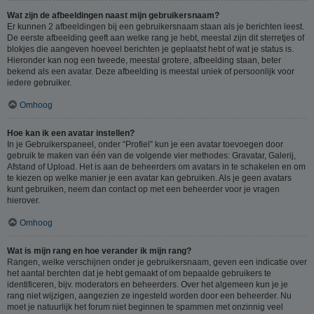
Wat zijn de afbeeldingen naast mijn gebruikersnaam?
Er kunnen 2 afbeeldingen bij een gebruikersnaam staan als je berichten leest.
De eerste afbeelding geeft aan welke rang je hebt, meestal zijn dit sterretjes of
blokjes die aangeven hoeveel berichten je geplaatst hebt of wat je status is.
Hieronder kan nog een tweede, meestal grotere, afbeelding staan, beter
bekend als een avatar. Deze afbeelding is meestal uniek of persoonlijk voor
iedere gebruiker.
Omhoog
Hoe kan ik een avatar instellen?
In je Gebruikerspaneel, onder “Profiel” kun je een avatar toevoegen door
gebruik te maken van één van de volgende vier methodes: Gravatar, Galerij,
Afstand of Upload. Het is aan de beheerders om avatars in te schakelen en om
te kiezen op welke manier je een avatar kan gebruiken. Als je geen avatars
kunt gebruiken, neem dan contact op met een beheerder voor je vragen
hierover.
Omhoog
Wat is mijn rang en hoe verander ik mijn rang?
Rangen, welke verschijnen onder je gebruikersnaam, geven een indicatie over
het aantal berchten dat je hebt gemaakt of om bepaalde gebruikers te
identificeren, bijv. moderators en beheerders. Over het algemeen kun je je
rang niet wijzigen, aangezien ze ingesteld worden door een beheerder. Nu
moet je natuurlijk het forum niet beginnen te spammen met onzinnig veel