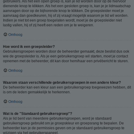
gebruikers. Als het een open groep is, kan je lid worden door op de hiervoor
dienende knop te klikken. Als het een gesloten groep is, kan je je lidmaatschap
aanvragen door op de bijhorende knop te klikken. De groepsleider moet je
aanvraag dan goedkeuren, hij of zij vraagt mogelijk waarom je lid wil worden.
Indien je niet tot een groep toegelaten wordt, moet je de groepsleider niet
lastig vallen, hij of zij heeft een reden om je te weigeren.
Omhoog
Hoe word ik een groepsleider?
Gebruikersgroepen worden door de beheerder gemaakt, deze beslist dus ook
wie de groepsleider is. Als je een gebruikersgroep wil starten, moet je contact
opnemen met de beheerder, dit kan door hem/haar een privébericht te sturen.
Omhoog
Waarom staan verschillende gebruikersgroepen in een andere kleur?
De beheerder kan een kleur aan een gebruikersgroep toegewezen hebben, dit
is om de leden gemakkelijk te herkennen.
Omhoog
Wat is de "Standaard gebruikersgroep"?
Als je lid bent van meerdere gebruikersgroepen, word je standaard
gebruikersgroep gebruikt om je groepskleur en groepsrang te bepalen. De
beheerder kan je de permissies geven om je standaard gebruikersgroep te
wijzigen via het gebruikerspaneel.