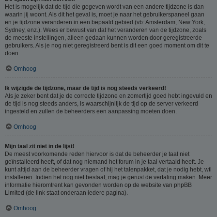
Het is mogelijk dat de tijd die gegeven wordt van een andere tijdzone is dan
waarin jij woont. Als dit het geval is, moet je naar het gebruikerspaneel gaan
en je tijdzone veranderen in een bepaald gebied (vb: Amsterdam, New York,
Sydney, enz.). Wees er bewust van dat het veranderen van de tijdzone, zoals
de meeste instellingen, alleen gedaan kunnen worden door geregistreerde
gebruikers. Als je nog niet geregistreerd bent is dit een goed moment om dit te
doen.
Omhoog
Ik wijzigde de tijdzone, maar de tijd is nog steeds verkeerd!
Als je zeker bent dat je de correcte tijdzone en zomertijd goed hebt ingevuld en
de tijd is nog steeds anders, is waarschijnlijk de tijd op de server verkeerd
ingesteld en zullen de beheerders een aanpassing moeten doen.
Omhoog
Mijn taal zit niet in de lijst!
De meest voorkomende reden hiervoor is dat de beheerder je taal niet
geïnstalleerd heeft, of dat nog niemand het forum in je taal vertaald heeft. Je
kunt altijd aan de beheerder vragen of hij het talenpakket, dat je nodig hebt, wil
installeren. Indien het nog niet bestaat, mag je gerust de vertaling maken. Meer
informatie hieromtrent kan gevonden worden op de website van phpBB
Limited (de link staat onderaan iedere pagina).
Omhoog