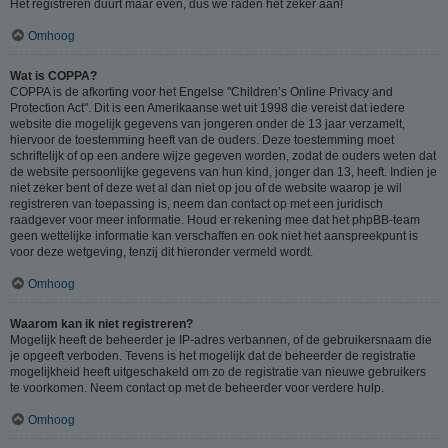
Het registreren duurt maar even, dus we raden het zeker aan!
Omhoog
Wat is COPPA?
COPPA is de afkorting voor het Engelse "Children’s Online Privacy and
Protection Act". Dit is een Amerikaanse wet uit 1998 die vereist dat iedere
website die mogelijk gegevens van jongeren onder de 13 jaar verzamelt,
hiervoor de toestemming heeft van de ouders. Deze toestemming moet
schriftelijk of op een andere wijze gegeven worden, zodat de ouders weten dat
de website persoonlijke gegevens van hun kind, jonger dan 13, heeft. Indien je
niet zeker bent of deze wet al dan niet op jou of de website waarop je wil
registreren van toepassing is, neem dan contact op met een juridisch
raadgever voor meer informatie. Houd er rekening mee dat het phpBB-team
geen wettelijke informatie kan verschaffen en ook niet het aanspreekpunt is
voor deze wetgeving, tenzij dit hieronder vermeld wordt.
Omhoog
Waarom kan ik niet registreren?
Mogelijk heeft de beheerder je IP-adres verbannen, of de gebruikersnaam die
je opgeeft verboden. Tevens is het mogelijk dat de beheerder de registratie
mogelijkheid heeft uitgeschakeld om zo de registratie van nieuwe gebruikers
te voorkomen. Neem contact op met de beheerder voor verdere hulp.
Omhoog