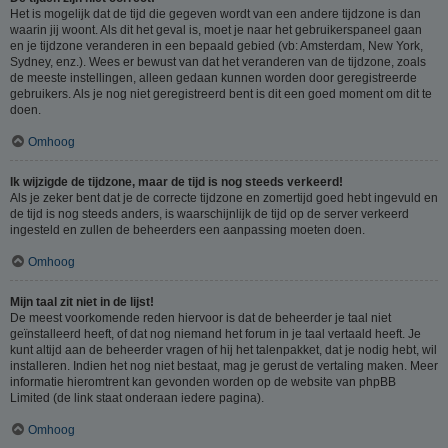
Het is mogelijk dat de tijd die gegeven wordt van een andere tijdzone is dan
waarin jij woont. Als dit het geval is, moet je naar het gebruikerspaneel gaan
en je tijdzone veranderen in een bepaald gebied (vb: Amsterdam, New York,
Sydney, enz.). Wees er bewust van dat het veranderen van de tijdzone, zoals
de meeste instellingen, alleen gedaan kunnen worden door geregistreerde
gebruikers. Als je nog niet geregistreerd bent is dit een goed moment om dit te
doen.
Omhoog
Ik wijzigde de tijdzone, maar de tijd is nog steeds verkeerd!
Als je zeker bent dat je de correcte tijdzone en zomertijd goed hebt ingevuld en
de tijd is nog steeds anders, is waarschijnlijk de tijd op de server verkeerd
ingesteld en zullen de beheerders een aanpassing moeten doen.
Omhoog
Mijn taal zit niet in de lijst!
De meest voorkomende reden hiervoor is dat de beheerder je taal niet
geïnstalleerd heeft, of dat nog niemand het forum in je taal vertaald heeft. Je
kunt altijd aan de beheerder vragen of hij het talenpakket, dat je nodig hebt, wil
installeren. Indien het nog niet bestaat, mag je gerust de vertaling maken. Meer
informatie hieromtrent kan gevonden worden op de website van phpBB
Limited (de link staat onderaan iedere pagina).
Omhoog