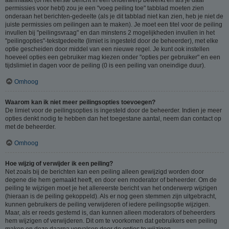
permissies voor hebt) zou je een "voeg peiling toe" tabblad moeten zien
onderaan het berichten-gedeelte (als je dit tabblad niet kan zien, heb je niet de
juiste permissies om peilingen aan te maken). Je moet een titel voor de peiling
invullen bij "peilingsvraag" en dan minstens 2 mogelijkheden invullen in het
"peilingopties"-tekstgedeelte (limiet is ingesteld door de beheerder), met elke
optie gescheiden door middel van een nieuwe regel. Je kunt ook instellen
hoeveel opties een gebruiker mag kiezen onder "opties per gebruiker" en een
tijdslimiet in dagen voor de peiling (0 is een peiling van oneindige duur).
Omhoog
Waarom kan ik niet meer peilingsopties toevoegen?
De limiet voor de peilingsopties is ingesteld door de beheerder. Indien je meer
opties denkt nodig te hebben dan het toegestane aantal, neem dan contact op
met de beheerder.
Omhoog
Hoe wijzig of verwijder ik een peiling?
Net zoals bij de berichten kan een peiling alleen gewijzigd worden door
degene die hem gemaakt heeft, en door een moderator of beheerder. Om de
peiling te wijzigen moet je het allereerste bericht van het onderwerp wijzigen
(hieraan is de peiling gekoppeld). Als er nog geen stemmen zijn uitgebracht,
kunnen gebruikers de peiling verwijderen of iedere peilingsoptie wijzigen.
Maar, als er reeds gestemd is, dan kunnen alleen moderators of beheerders
hem wijzigen of verwijderen. Dit om te voorkomen dat gebruikers een peiling
maken en deze daarna vervalsen door de opties te wijzigen.