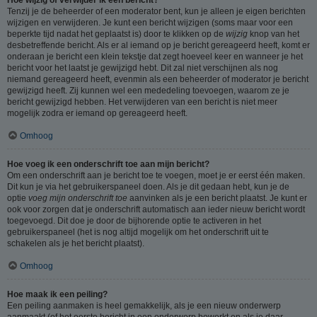
Tenzij je de beheerder of een moderator bent, kun je alleen je eigen berichten
wijzigen en verwijderen. Je kunt een bericht wijzigen (soms maar voor een
beperkte tijd nadat het geplaatst is) door te klikken op de
wijzig
knop van het
desbetreffende bericht. Als er al iemand op je bericht gereageerd heeft, komt er
onderaan je bericht een klein tekstje dat zegt hoeveel keer en wanneer je het
bericht voor het laatst je gewijzigd hebt. Dit zal niet verschijnen als nog
niemand gereageerd heeft, evenmin als een beheerder of moderator je bericht
gewijzigd heeft. Zij kunnen wel een mededeling toevoegen, waarom ze je
bericht gewijzigd hebben. Het verwijderen van een bericht is niet meer
mogelijk zodra er iemand op gereageerd heeft.
Omhoog
Hoe voeg ik een onderschrift toe aan mijn bericht?
Om een onderschrift aan je bericht toe te voegen, moet je er eerst één maken.
Dit kun je via het gebruikerspaneel doen. Als je dit gedaan hebt, kun je de
optie
voeg mijn onderschrift toe
aanvinken als je een bericht plaatst. Je kunt er
ook voor zorgen dat je onderschrift automatisch aan ieder nieuw bericht wordt
toegevoegd. Dit doe je door de bijhorende optie te activeren in het
gebruikerspaneel (het is nog altijd mogelijk om het onderschrift uit te
schakelen als je het bericht plaatst).
Omhoog
Hoe maak ik een peiling?
Een peiling aanmaken is heel gemakkelijk, als je een nieuw onderwerp
aanmaakt (of het eerste bericht in een onderwerp bewerkt en als je daar