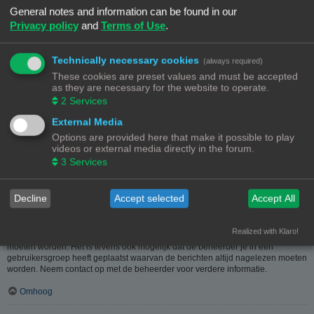
heeft hier dus in geen geval iets mee te maken.
General notes and information can be found in our
Privacy policy
and
Terms of Use
.
Omhoog
Hoe kan ik berichten aan een moderator melden?
Technically necessary cookies
(always required)
Als de beheerder het toelaat, kun je op de hiervoor dienende knop klikken bij
These cookies are preset values and must be accepted
het bericht. Als je hierop geklikt hebt, moet je een paar verplichte stappen
as they are necessary for the website to operate.
volgen om de melding te versturen.
2
Services
Omhoog
External Media
Options are provided here that make it possible to play
Waarvoor dient de "Opslaan"-knop bij het plaatsen van een bericht?
videos or external media directly in the forum.
Hiermee kun je berichten opslaan om ze dan later af te werken en te plaatsen.
3
Services
Een opgeslagen bericht kun je, via de bijhorende optie, in het
gebruikerspaneel weer laden.
Omhoog
Decline
Accept selected
Accept All
Waarom moet mijn bericht goedgekeurd worden?
Realized with Klaro!
De beheerder kan beslist hebben dat geplaatste berichten eerst nagekeken
moeten worden. Het is tevens ook mogelijk dat de beheerder je in een
gebruikersgroep heeft geplaatst waarvan de berichten altijd nagelezen moeten
worden. Neem contact op met de beheerder voor verdere informatie.
Omhoog