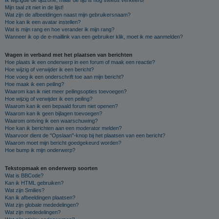
Mijn taal zit niet in de lijst!
Wat zijn de afbeeldingen naast mijn gebruikersnaam?
Hoe kan ik een avatar instellen?
Wat is mijn rang en hoe verander ik mijn rang?
Wanneer ik op de e-maillink van een gebruiker klik, moet ik me aanmelden?
Vragen in verband met het plaatsen van berichten
Hoe plaats ik een onderwerp in een forum of maak een reactie?
Hoe wijzig of verwijder ik een bericht?
Hoe voeg ik een onderschrift toe aan mijn bericht?
Hoe maak ik een peiling?
Waarom kan ik niet meer peilingsopties toevoegen?
Hoe wijzig of verwijder ik een peiling?
Waarom kan ik een bepaald forum niet openen?
Waarom kan ik geen bijlagen toevoegen?
Waarom ontving ik een waarschuwing?
Hoe kan ik berichten aan een moderator melden?
Waarvoor dient de "Opslaan"-knop bij het plaatsen van een bericht?
Waarom moet mijn bericht goedgekeurd worden?
Hoe bump ik mijn onderwerp?
Tekstopmaak en onderwerp soorten
Wat is BBCode?
Kan ik HTML gebruiken?
Wat zijn Smilies?
Kan ik afbeeldingen plaatsen?
Wat zijn globale mededelingen?
Wat zijn mededelingen?