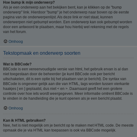
Hoe bump ik mijn onderwerp?
Als je een onderwerp aan het bekijken bent, kan je klikken op de "bump
onderwerp" link. Hierdoor "bump" je het onderwerp naar boven op de eerste
pagina van de onderwerpenlijst. Als deze link er niet staat, kunnen
onderwerpen niet gebumpt worden. Een onderwerp kan ook gebumpt worden
door een antwoord te plaatsen, maar hou hierbij wel rekening met de regels
van het forum.
Omhoog
Tekstopmaak en onderwerp soorten
Wat is BBCode?
BBCode is een vereenvoudigde versie van html, het gebruik ervan is al dan
niet toegestaan door de beheerder (je kunt BBCode ook per bericht
uitschakelen, dit is een optie bij het plaatsen van je bericht). De syntax van
BBCode is ongeveer gelijk aan die van HTML, tags worden tussen vierkante
haakjes [ en ] geplaatst, dus niet < en >. Daarnaast geeft het een grotere
controle over hoe iets wordt weergegeven. Meer informatie omtrent BBCode is
te vinden in de handleiding die je kunt openen als je een bericht plaatst.
Omhoog
Kan ik HTML gebruiken?
Nee, het is niet mogelijk om je bericht op te maken met HTML code. De meeste
opmaak die je via HTML kan toepassen is ook via BBCode mogelijk.