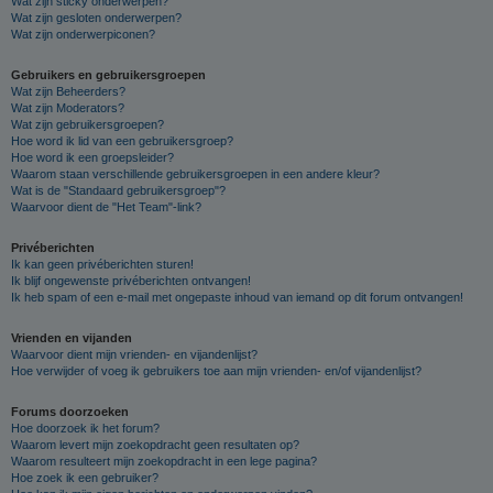
Wat zijn sticky onderwerpen?
Wat zijn gesloten onderwerpen?
Wat zijn onderwerpiconen?
Gebruikers en gebruikersgroepen
Wat zijn Beheerders?
Wat zijn Moderators?
Wat zijn gebruikersgroepen?
Hoe word ik lid van een gebruikersgroep?
Hoe word ik een groepsleider?
Waarom staan verschillende gebruikersgroepen in een andere kleur?
Wat is de "Standaard gebruikersgroep"?
Waarvoor dient de "Het Team"-link?
Privéberichten
Ik kan geen privéberichten sturen!
Ik blijf ongewenste privéberichten ontvangen!
Ik heb spam of een e-mail met ongepaste inhoud van iemand op dit forum ontvangen!
Vrienden en vijanden
Waarvoor dient mijn vrienden- en vijandenlijst?
Hoe verwijder of voeg ik gebruikers toe aan mijn vrienden- en/of vijandenlijst?
Forums doorzoeken
Hoe doorzoek ik het forum?
Waarom levert mijn zoekopdracht geen resultaten op?
Waarom resulteert mijn zoekopdracht in een lege pagina?
Hoe zoek ik een gebruiker?