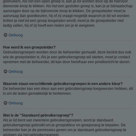
gebruikers. Als het een open groep is, kan je lid worden door op de hiervoor
dienende knop te klikken. Als het een gesloten groep is, kan je je lidmaatschap
aanvragen door op de bijhorende knop te klikken. De groepsleider moet je
aanvraag dan goedkeuren, hij of zij vraagt mogelijk waarom je lid wil worden.
Indien je niet tot een groep toegelaten wordt, moet je de groepsleider niet
lastig vallen, hij of zij heeft een reden om je te weigeren.
Omhoog
Hoe word ik een groepsleider?
Gebruikersgroepen worden door de beheerder gemaakt, deze beslist dus ook
wie de groepsleider is. Als je een gebruikersgroep wil starten, moet je contact
opnemen met de beheerder, dit kan door hem/haar een privébericht te sturen.
Omhoog
Waarom staan verschillende gebruikersgroepen in een andere kleur?
De beheerder kan een kleur aan een gebruikersgroep toegewezen hebben, dit
is om de leden gemakkelijk te herkennen.
Omhoog
Wat is de "Standaard gebruikersgroep"?
Als je lid bent van meerdere gebruikersgroepen, word je standaard
gebruikersgroep gebruikt om je groepskleur en groepsrang te bepalen. De
beheerder kan je de permissies geven om je standaard gebruikersgroep te
wijzigen via het gebruikerspaneel.