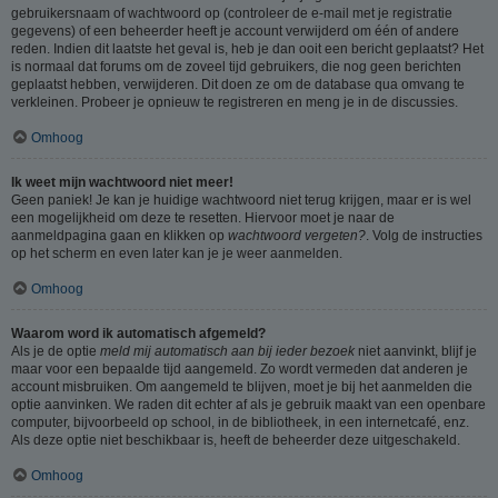
gebruikersnaam of wachtwoord op (controleer de e-mail met je registratie
gegevens) of een beheerder heeft je account verwijderd om één of andere
reden. Indien dit laatste het geval is, heb je dan ooit een bericht geplaatst? Het
is normaal dat forums om de zoveel tijd gebruikers, die nog geen berichten
geplaatst hebben, verwijderen. Dit doen ze om de database qua omvang te
verkleinen. Probeer je opnieuw te registreren en meng je in de discussies.
Omhoog
Ik weet mijn wachtwoord niet meer!
Geen paniek! Je kan je huidige wachtwoord niet terug krijgen, maar er is wel
een mogelijkheid om deze te resetten. Hiervoor moet je naar de
aanmeldpagina gaan en klikken op
wachtwoord vergeten?
. Volg de instructies
op het scherm en even later kan je je weer aanmelden.
Omhoog
Waarom word ik automatisch afgemeld?
Als je de optie
meld mij automatisch aan bij ieder bezoek
niet aanvinkt, blijf je
maar voor een bepaalde tijd aangemeld. Zo wordt vermeden dat anderen je
account misbruiken. Om aangemeld te blijven, moet je bij het aanmelden die
optie aanvinken. We raden dit echter af als je gebruik maakt van een openbare
computer, bijvoorbeeld op school, in de bibliotheek, in een internetcafé, enz.
Als deze optie niet beschikbaar is, heeft de beheerder deze uitgeschakeld.
Omhoog