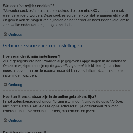
Wat doet "verwijder cookies"?
"Verwijder cookies" zorgt dat alle cookies die door phpBB3 zijn aangemaakt,
weer verwijderd worden. Deze cookies zorgen ervoor dat je aangemeld wordt
en geven ook de mogelijkheid, indien de beheerder dit heeft inschakeld, om te
zien welke onderwerpen je al gelezen hebt.
Omhoog
Gebruikersvoorkeuren en instellingen
Hoe verander ik mijn instellingen?
Als je geregistreerd bent, worden al je gegevens opgeslagen in de database.
Om ze te wijzigen moet je op de
gebruikerspaneel
link klikken (deze staat
meestal bovenaan op de pagina, maar dit kan verschillen), daarna kun je je
instellingen wijzigen.
Omhoog
Hoe kan ik onzichtbaar zijn in de online gebruikers lijst?
In het gebruikerspaneel onder "foruminstellingen", vind je de optie
Verberg
mijn online status
. Als je deze optie activeert zul je onzichtbaar zijn voor
iedereen, behalve voor beheerders, moderators en jezelf.
Omhoog
De tijden zijn niet correct!