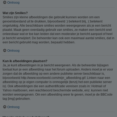
Omhoog
Wat zijn Smilies?
Smilies zijn kleine afbeeldingen die gebruikt kunnen worden om een
gevoelstoestand uit te drukken, bijvoorbeeld :) betekent blij, :( betekent
ongelukkig. Alle beschikbare smilies worden weergegeven als je een bericht
plaatst. Maak geen overdadig gebruik van smilies, ze maken een bericht snel
onleesbaar wat er toe kan leiden dat een moderator je bericht aanpast of heel
je bericht verwijdert. De beheerder kan ook een maximaal aantal smilies, dat in
een bericht gebruikt mag worden, bepaald hebben.
Omhoog
Kan ik afbeeldingen plaatsen?
Ja, je kunt afbeeldingen in je bericht weergeven. Als de beheerder bijlagen
toelaat kun je een afbeelding naar het forum uploaden. Anders moet je er voor
zorgen dat de afbeelding op een andere publieke server beschikbaar is,
bijvoorbeeld http://www.voorbeeld.com/mijn_afbeelding.gif. Linken naar een
afbeelding op je eigen computer is onmogelijk (tenzij het een publieke server
is). Ook afbeeldingen die een authentificatie vereisen zoals in: Hotmail of
Yahoo mailboxen, een wachtwoord beschermde website, enz. kunnen niet
worden weergegeven. Om een afbeelding weer te geven, moet je de BBCode
tag [img] gebruiken.
Omhoog