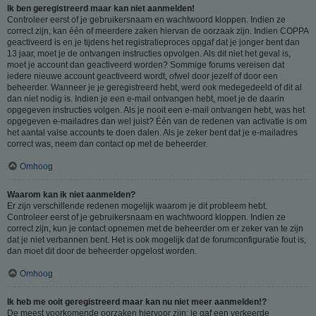
Ik ben geregistreerd maar kan niet aanmelden!
Controleer eerst of je gebruikersnaam en wachtwoord kloppen. Indien ze
correct zijn, kan één of meerdere zaken hiervan de oorzaak zijn. Indien COPPA
geactiveerd is en je tijdens het registratieproces opgaf dat je jonger bent dan
13 jaar, moet je de ontvangen instructies opvolgen. Als dit niet het geval is,
moet je account dan geactiveerd worden? Sommige forums vereisen dat
iedere nieuwe account geactiveerd wordt, ofwel door jezelf of door een
beheerder. Wanneer je je geregistreerd hebt, werd ook medegedeeld of dit al
dan niet nodig is. Indien je een e-mail ontvangen hebt, moet je de daarin
opgegeven instructies volgen. Als je nooit een e-mail ontvangen hebt, was het
opgegeven e-mailadres dan wel juist? Één van de redenen van activatie is om
het aantal valse accounts te doen dalen. Als je zeker bent dat je e-mailadres
correct was, neem dan contact op met de beheerder.
Omhoog
Waarom kan ik niet aanmelden?
Er zijn verschillende redenen mogelijk waarom je dit probleem hebt.
Controleer eerst of je gebruikersnaam en wachtwoord kloppen. Indien ze
correct zijn, kun je contact opnemen met de beheerder om er zeker van te zijn
dat je niet verbannen bent. Het is ook mogelijk dat de forumconfiguratie fout is,
dan moet dit door de beheerder opgelost worden.
Omhoog
Ik heb me ooit geregistreerd maar kan nu niet meer aanmelden!?
De meest voorkomende oorzaken hiervoor zijn: je gaf een verkeerde