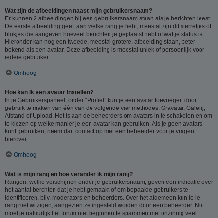
Wat zijn de afbeeldingen naast mijn gebruikersnaam?
Er kunnen 2 afbeeldingen bij een gebruikersnaam staan als je berichten leest.
De eerste afbeelding geeft aan welke rang je hebt, meestal zijn dit sterretjes of
blokjes die aangeven hoeveel berichten je geplaatst hebt of wat je status is.
Hieronder kan nog een tweede, meestal grotere, afbeelding staan, beter
bekend als een avatar. Deze afbeelding is meestal uniek of persoonlijk voor
iedere gebruiker.
Omhoog
Hoe kan ik een avatar instellen?
In je Gebruikerspaneel, onder “Profiel” kun je een avatar toevoegen door
gebruik te maken van één van de volgende vier methodes: Gravatar, Galerij,
Afstand of Upload. Het is aan de beheerders om avatars in te schakelen en om
te kiezen op welke manier je een avatar kan gebruiken. Als je geen avatars
kunt gebruiken, neem dan contact op met een beheerder voor je vragen
hierover.
Omhoog
Wat is mijn rang en hoe verander ik mijn rang?
Rangen, welke verschijnen onder je gebruikersnaam, geven een indicatie over
het aantal berchten dat je hebt gemaakt of om bepaalde gebruikers te
identificeren, bijv. moderators en beheerders. Over het algemeen kun je je
rang niet wijzigen, aangezien ze ingesteld worden door een beheerder. Nu
moet je natuurlijk het forum niet beginnen te spammen met onzinnig veel