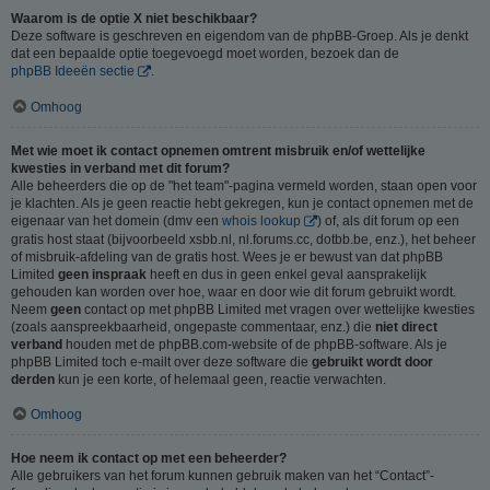
Waarom is de optie X niet beschikbaar?
Deze software is geschreven en eigendom van de phpBB-Groep. Als je denkt
dat een bepaalde optie toegevoegd moet worden, bezoek dan de
phpBB Ideeën sectie
.
Omhoog
Met wie moet ik contact opnemen omtrent misbruik en/of wettelijke
kwesties in verband met dit forum?
Alle beheerders die op de "het team"-pagina vermeld worden, staan open voor
je klachten. Als je geen reactie hebt gekregen, kun je contact opnemen met de
eigenaar van het domein (dmv een
whois lookup
) of, als dit forum op een
gratis host staat (bijvoorbeeld xsbb.nl, nl.forums.cc, dotbb.be, enz.), het beheer
of misbruik-afdeling van de gratis host. Wees je er bewust van dat phpBB
Limited
geen inspraak
heeft en dus in geen enkel geval aansprakelijk
gehouden kan worden over hoe, waar en door wie dit forum gebruikt wordt.
Neem
geen
contact op met phpBB Limited met vragen over wettelijke kwesties
(zoals aanspreekbaarheid, ongepaste commentaar, enz.) die
niet direct
verband
houden met de phpBB.com-website of de phpBB-software. Als je
phpBB Limited toch e-mailt over deze software die
gebruikt wordt door
derden
kun je een korte, of helemaal geen, reactie verwachten.
Omhoog
Hoe neem ik contact op met een beheerder?
Alle gebruikers van het forum kunnen gebruik maken van het “Contact”-