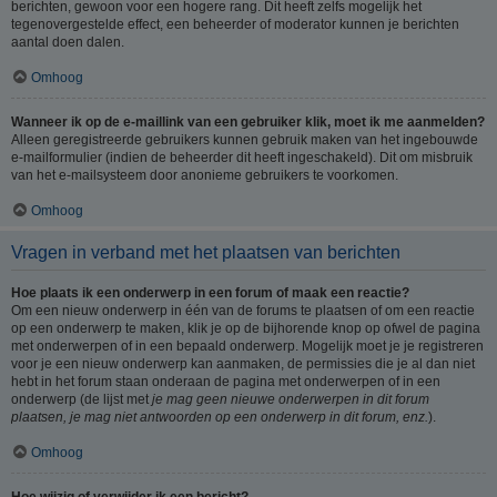
berichten, gewoon voor een hogere rang. Dit heeft zelfs mogelijk het
tegenovergestelde effect, een beheerder of moderator kunnen je berichten
aantal doen dalen.
Omhoog
Wanneer ik op de e-maillink van een gebruiker klik, moet ik me aanmelden?
Alleen geregistreerde gebruikers kunnen gebruik maken van het ingebouwde
e-mailformulier (indien de beheerder dit heeft ingeschakeld). Dit om misbruik
van het e-mailsysteem door anonieme gebruikers te voorkomen.
Omhoog
Vragen in verband met het plaatsen van berichten
Hoe plaats ik een onderwerp in een forum of maak een reactie?
Om een nieuw onderwerp in één van de forums te plaatsen of om een reactie
op een onderwerp te maken, klik je op de bijhorende knop op ofwel de pagina
met onderwerpen of in een bepaald onderwerp. Mogelijk moet je je registreren
voor je een nieuw onderwerp kan aanmaken, de permissies die je al dan niet
hebt in het forum staan onderaan de pagina met onderwerpen of in een
onderwerp (de lijst met
je mag geen nieuwe onderwerpen in dit forum
plaatsen, je mag niet antwoorden op een onderwerp in dit forum, enz.
).
Omhoog
Hoe wijzig of verwijder ik een bericht?