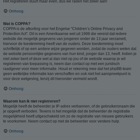
Het registreren duurt maar even, dus we raden het zeker aan!
Omhoog
Wat is COPPA?
COPPA is de afkorting voor het Engelse "Children’s Online Privacy and
Protection Act". Dit is een Amerikaanse wet uit 1998 die vereist dat iedere
website die mogelijk gegevens van jongeren onder de 13 jaar verzamelt,
hiervoor de toestemming heeft van de ouders. Deze toestemming moet
schriftelijk of op een andere wijze gegeven worden, zodat de ouders weten dat
de website persoonlijke gegevens van hun kind, jonger dan 13, heeft. Indien je
niet zeker bent of deze wet al dan niet op jou of de website waarop je wil
registreren van toepassing is, neem dan contact op met een juridisch
raadgever voor meer informatie. Houd er rekening mee dat het phpBB-team
geen wettelijke informatie kan verschaffen en ook niet het aanspreekpunt is
voor deze wetgeving, tenzij dit hieronder vermeld wordt.
Omhoog
Waarom kan ik niet registreren?
Mogelijk heeft de beheerder je IP-adres verbannen, of de gebruikersnaam die
je opgeeft verboden. Tevens is het mogelijk dat de beheerder de registratie
mogelijkheid heeft uitgeschakeld om zo de registratie van nieuwe gebruikers
te voorkomen. Neem contact op met de beheerder voor verdere hulp.
Omhoog