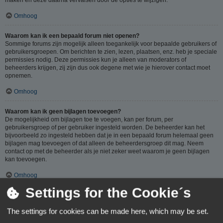
Omhoog
Waarom kan ik een bepaald forum niet openen?
Sommige forums zijn mogelijk alleen toegankelijk voor bepaalde gebruikers of
gebruikersgroepen. Om berichten te zien, lezen, plaatsen, enz. heb je speciale
permissies nodig. Deze permissies kun je alleen van moderators of
beheerders krijgen, zij zijn dus ook degene met wie je hierover contact moet
opnemen.
Omhoog
Waarom kan ik geen bijlagen toevoegen?
De mogelijkheid om bijlagen toe te voegen, kan per forum, per
gebruikersgroep of per gebruiker ingesteld worden. De beheerder kan het
bijvoorbeeld zo ingesteld hebben dat je in een bepaald forum helemaal geen
bijlagen mag toevoegen of dat alleen de beheerdersgroep dit mag. Neem
contact op met de beheerder als je niet zeker weet waarom je geen bijlagen
kan toevoegen.
Omhoog
Settings for the Cookie´s
Waarom ontving ik een waarschuwing?
Op ieder forum gelden specifieke regels, als je één van deze regels (volgens
The settings for cookies can be made here, which may be set.
de beheerder) overtreedt, kun je een waarschuwing ontvangen. Het sturen van
een waarschuwing naar je is een beslissing van de beheerder, phpBB Limited