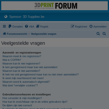
3dprintforum
Het 3D print forum van de Benelux na de sluiting van 3dprintforum.nl
(Opens a new tab)
Sponsor: 3D Supplies.be
Donaties
V&A
Regels
Registreer
Aanmelden
Z
Z
Forumoverzicht
Veelgestelde vragen
o
o
Veelgestelde vragen
e
e
k
k
Aanmeld- en registratievragen
Waarom moet ik me registreren?
Wat is COPPA?
Waarom kan ik niet registreren?
Ik ben geregistreerd maar kan niet aanmelden!
Waarom kan ik niet aanmelden?
Ik heb me ooit geregistreerd maar kan nu niet meer aanmelden!?
Ik weet mijn wachtwoord niet meer!
Waarom word ik automatisch afgemeld?
Wat doet "verwijder cookies"?
Gebruikersvoorkeuren en instellingen
Hoe verander ik mijn instellingen?
Hoe kan ik onzichtbaar zijn in de online gebruikers lijst?
De tijden zijn niet correct!
Ik wijzigde de tijdzone, maar de tijd is nog steeds verkeerd!