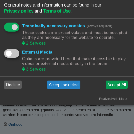
heeft hier dus in geen geval iets mee te maken.
General notes and information can be found in our
Privacy policy
and
Terms of Use
.
Omhoog
Hoe kan ik berichten aan een moderator melden?
Technically necessary cookies
(always required)
Als de beheerder het toelaat, kun je op de hiervoor dienende knop klikken bij
These cookies are preset values and must be accepted
het bericht. Als je hierop geklikt hebt, moet je een paar verplichte stappen
as they are necessary for the website to operate.
volgen om de melding te versturen.
2
Services
Omhoog
External Media
Options are provided here that make it possible to play
Waarvoor dient de "Opslaan"-knop bij het plaatsen van een bericht?
videos or external media directly in the forum.
Hiermee kun je berichten opslaan om ze dan later af te werken en te plaatsen.
3
Services
Een opgeslagen bericht kun je, via de bijhorende optie, in het
gebruikerspaneel weer laden.
Omhoog
Decline
Accept selected
Accept All
Waarom moet mijn bericht goedgekeurd worden?
Realized with Klaro!
De beheerder kan beslist hebben dat geplaatste berichten eerst nagekeken
moeten worden. Het is tevens ook mogelijk dat de beheerder je in een
gebruikersgroep heeft geplaatst waarvan de berichten altijd nagelezen moeten
worden. Neem contact op met de beheerder voor verdere informatie.
Omhoog