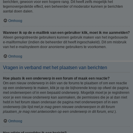
berichten, gewoon voor een hogere rang. Dit heeft zelfs mogelijk het
tegenovergestelde effect, een beheerder of moderator kunnen je berichten
aantal doen dalen.
Omhoog
Wanneer ik op de e-maillink van een gebruiker klik, moet ik me aanmelden?
Alleen geregistreerde gebruikers kunnen gebruik maken van het ingebouwde
e-mailformulier (indien de beheerder dit heeft ingeschakeld). Dit om misbruik
van het e-mailsysteem door anonieme gebruikers te voorkomen.
Omhoog
Vragen in verband met het plaatsen van berichten
Hoe plaats ik een onderwerp in een forum of maak een reactie?
Om een nieuw onderwerp in één van de forums te plaatsen of om een reactie
op een onderwerp te maken, klik je op de bijhorende knop op ofwel de pagina
met onderwerpen of in een bepaald onderwerp. Mogelijk moet je je registreren
voor je een nieuw onderwerp kan aanmaken, de permissies die je al dan niet
hebt in het forum staan onderaan de pagina met onderwerpen of in een
onderwerp (de lijst met
je mag geen nieuwe onderwerpen in dit forum
plaatsen, je mag niet antwoorden op een onderwerp in dit forum, enz.
).
Omhoog
Hoe wijzig of verwijder ik een bericht?