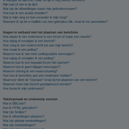
Mijn taal zit niet in de lijst!
Wat zijn de afbeeldingen naast mijn gebruikersnaam?
Hoe kan ik een avatar instellen?
Wat is mijn rang en hoe verander ik mijn rang?
Wanneer ik op de e-maillink van een gebruiker klik, moet ik me aanmelden?
Vragen in verband met het plaatsen van berichten
Hoe plaats ik een onderwerp in een forum of maak een reactie?
Hoe wijzig of verwijder ik een bericht?
Hoe voeg ik een onderschrift toe aan mijn bericht?
Hoe maak ik een peiling?
Waarom kan ik niet meer peilingsopties toevoegen?
Hoe wijzig of verwijder ik een peiling?
Waarom kan ik een bepaald forum niet openen?
Waarom kan ik geen bijlagen toevoegen?
Waarom ontving ik een waarschuwing?
Hoe kan ik berichten aan een moderator melden?
Waarvoor dient de "Opslaan"-knop bij het plaatsen van een bericht?
Waarom moet mijn bericht goedgekeurd worden?
Hoe bump ik mijn onderwerp?
Tekstopmaak en onderwerp soorten
Wat is BBCode?
Kan ik HTML gebruiken?
Wat zijn Smilies?
Kan ik afbeeldingen plaatsen?
Wat zijn globale mededelingen?
Wat zijn mededelingen?