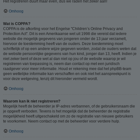
Het registreren duurt maar even, dus we raden het zeker aan!
Omhoog
Wat is COPPA?
COPPA is de afkorting voor het Engelse "Children’s Online Privacy and
Protection Act". Dit is een Amerikaanse wet uit 1998 die vereist dat iedere
website die mogelijk gegevens van jongeren onder de 13 jaar verzamelt,
hiervoor de toestemming heeft van de ouders. Deze toestemming moet
schriftelijk of op een andere wijze gegeven worden, zodat de ouders weten dat
de website persoonlijke gegevens van hun kind, jonger dan 13, heeft. Indien je
niet zeker bent of deze wet al dan niet op jou of de website waarop je wil
registreren van toepassing is, neem dan contact op met een juridisch
raadgever voor meer informatie. Houd er rekening mee dat het phpBB-team
geen wettelijke informatie kan verschaffen en ook niet het aanspreekpunt is
voor deze wetgeving, tenzij dit hieronder vermeld wordt.
Omhoog
Waarom kan ik niet registreren?
Mogelijk heeft de beheerder je IP-adres verbannen, of de gebruikersnaam die
je opgeeft verboden. Tevens is het mogelijk dat de beheerder de registratie
mogelijkheid heeft uitgeschakeld om zo de registratie van nieuwe gebruikers
te voorkomen. Neem contact op met de beheerder voor verdere hulp.
Omhoog