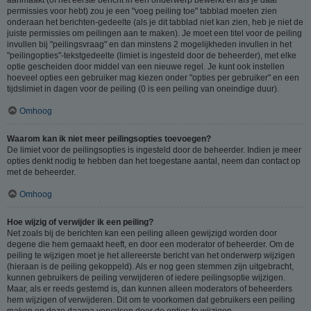
permissies voor hebt) zou je een "voeg peiling toe" tabblad moeten zien
onderaan het berichten-gedeelte (als je dit tabblad niet kan zien, heb je niet de
juiste permissies om peilingen aan te maken). Je moet een titel voor de peiling
invullen bij "peilingsvraag" en dan minstens 2 mogelijkheden invullen in het
"peilingopties"-tekstgedeelte (limiet is ingesteld door de beheerder), met elke
optie gescheiden door middel van een nieuwe regel. Je kunt ook instellen
hoeveel opties een gebruiker mag kiezen onder "opties per gebruiker" en een
tijdslimiet in dagen voor de peiling (0 is een peiling van oneindige duur).
Omhoog
Waarom kan ik niet meer peilingsopties toevoegen?
De limiet voor de peilingsopties is ingesteld door de beheerder. Indien je meer
opties denkt nodig te hebben dan het toegestane aantal, neem dan contact op
met de beheerder.
Omhoog
Hoe wijzig of verwijder ik een peiling?
Net zoals bij de berichten kan een peiling alleen gewijzigd worden door
degene die hem gemaakt heeft, en door een moderator of beheerder. Om de
peiling te wijzigen moet je het allereerste bericht van het onderwerp wijzigen
(hieraan is de peiling gekoppeld). Als er nog geen stemmen zijn uitgebracht,
kunnen gebruikers de peiling verwijderen of iedere peilingsoptie wijzigen.
Maar, als er reeds gestemd is, dan kunnen alleen moderators of beheerders
hem wijzigen of verwijderen. Dit om te voorkomen dat gebruikers een peiling
maken en deze daarna vervalsen door de opties te wijzigen.