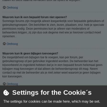
Omhoog
Waarom kan ik een bepaald forum niet openen?
Sommige forums zijn mogelijk alleen toegankelijk voor bepaalde gebruikers of
gebruikersgroepen. Om berichten te zien, lezen, plaatsen, enz. heb je speciale
permissies nodig. Deze permissies kun je alleen van moderators of
beheerders krijgen, zij zijn dus ook degene met wie je hierover contact moet
opnemen.
Omhoog
Waarom kan ik geen bijlagen toevoegen?
De mogelijkheid om bijlagen toe te voegen, kan per forum, per
gebruikersgroep of per gebruiker ingesteld worden. De beheerder kan het
bijvoorbeeld zo ingesteld hebben dat je in een bepaald forum helemaal geen
bijlagen mag toevoegen of dat alleen de beheerdersgroep dit mag. Neem
contact op met de beheerder als je niet zeker weet waarom je geen bijlagen
kan toevoegen.
Omhoog
Settings for the Cookie´s
Waarom ontving ik een waarschuwing?
Op ieder forum gelden specifieke regels, als je één van deze regels (volgens
The settings for cookies can be made here, which may be set.
de beheerder) overtreedt, kun je een waarschuwing ontvangen. Het sturen van
een waarschuwing naar je is een beslissing van de beheerder, phpBB Limited