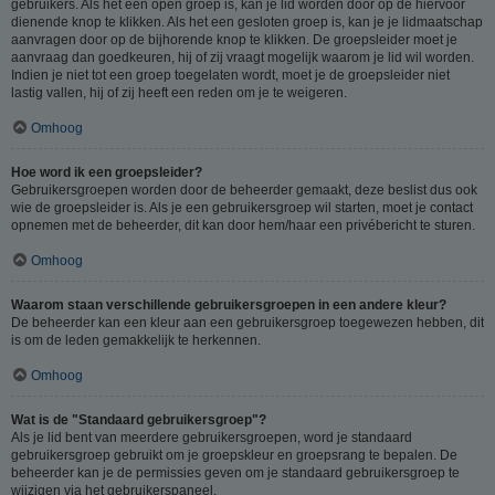
gebruikers. Als het een open groep is, kan je lid worden door op de hiervoor
dienende knop te klikken. Als het een gesloten groep is, kan je je lidmaatschap
aanvragen door op de bijhorende knop te klikken. De groepsleider moet je
aanvraag dan goedkeuren, hij of zij vraagt mogelijk waarom je lid wil worden.
Indien je niet tot een groep toegelaten wordt, moet je de groepsleider niet
lastig vallen, hij of zij heeft een reden om je te weigeren.
Omhoog
Hoe word ik een groepsleider?
Gebruikersgroepen worden door de beheerder gemaakt, deze beslist dus ook
wie de groepsleider is. Als je een gebruikersgroep wil starten, moet je contact
opnemen met de beheerder, dit kan door hem/haar een privébericht te sturen.
Omhoog
Waarom staan verschillende gebruikersgroepen in een andere kleur?
De beheerder kan een kleur aan een gebruikersgroep toegewezen hebben, dit
is om de leden gemakkelijk te herkennen.
Omhoog
Wat is de "Standaard gebruikersgroep"?
Als je lid bent van meerdere gebruikersgroepen, word je standaard
gebruikersgroep gebruikt om je groepskleur en groepsrang te bepalen. De
beheerder kan je de permissies geven om je standaard gebruikersgroep te
wijzigen via het gebruikerspaneel.