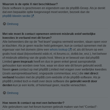
Waarom is de optie X niet beschikbaar?
Deze software is geschreven en eigendom van de phpBB-Groep. Als je denkt
dat een bepaalde optie toegevoegd moet worden, bezoek dan de
phpBB Ideeën sectie
.
Omhoog
Met wie moet ik contact opnemen omtrent misbruik en/of wettelijke
kwesties in verband met dit forum?
Alle beheerders die op de "het team"-pagina vermeld worden, staan open voor
je klachten. Als je geen reactie hebt gekregen, kun je contact opnemen met de
eigenaar van het domein (dmv een
whois lookup
) of, als dit forum op een
gratis host staat (bijvoorbeeld xsbb.nl, nl.forums.cc, dotbb.be, enz.), het beheer
of misbruik-afdeling van de gratis host. Wees je er bewust van dat phpBB
Limited
geen inspraak
heeft en dus in geen enkel geval aansprakelijk
gehouden kan worden over hoe, waar en door wie dit forum gebruikt wordt.
Neem
geen
contact op met phpBB Limited met vragen over wettelijke kwesties
(zoals aanspreekbaarheid, ongepaste commentaar, enz.) die
niet direct
verband
houden met de phpBB.com-website of de phpBB-software. Als je
phpBB Limited toch e-mailt over deze software die
gebruikt wordt door
derden
kun je een korte, of helemaal geen, reactie verwachten.
Omhoog
Hoe neem ik contact op met een beheerder?
Alle gebruikers van het forum kunnen gebruik maken van het “Contact”-