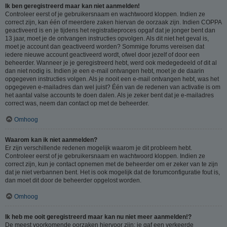
Ik ben geregistreerd maar kan niet aanmelden!
Controleer eerst of je gebruikersnaam en wachtwoord kloppen. Indien ze
correct zijn, kan één of meerdere zaken hiervan de oorzaak zijn. Indien COPPA
geactiveerd is en je tijdens het registratieproces opgaf dat je jonger bent dan
13 jaar, moet je de ontvangen instructies opvolgen. Als dit niet het geval is,
moet je account dan geactiveerd worden? Sommige forums vereisen dat
iedere nieuwe account geactiveerd wordt, ofwel door jezelf of door een
beheerder. Wanneer je je geregistreerd hebt, werd ook medegedeeld of dit al
dan niet nodig is. Indien je een e-mail ontvangen hebt, moet je de daarin
opgegeven instructies volgen. Als je nooit een e-mail ontvangen hebt, was het
opgegeven e-mailadres dan wel juist? Één van de redenen van activatie is om
het aantal valse accounts te doen dalen. Als je zeker bent dat je e-mailadres
correct was, neem dan contact op met de beheerder.
Omhoog
Waarom kan ik niet aanmelden?
Er zijn verschillende redenen mogelijk waarom je dit probleem hebt.
Controleer eerst of je gebruikersnaam en wachtwoord kloppen. Indien ze
correct zijn, kun je contact opnemen met de beheerder om er zeker van te zijn
dat je niet verbannen bent. Het is ook mogelijk dat de forumconfiguratie fout is,
dan moet dit door de beheerder opgelost worden.
Omhoog
Ik heb me ooit geregistreerd maar kan nu niet meer aanmelden!?
De meest voorkomende oorzaken hiervoor zijn: je gaf een verkeerde