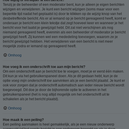
Tenzij je de beheerder of een moderator bent, kun je alleen je eigen berichten
wijzigen en verwijderen. Je kunt een bericht wijzigen (soms maar voor een
beperkte tijd nadat het geplaatst is) door te klikken op de
wijzig
knop van het
desbetreffende bericht. Als er al iemand op je bericht gereageerd heeft, komt er
onderaan je bericht een klein tekstje dat zegt hoeveel keer en wanneer je het
bericht voor het laatst je gewijzigd hebt. Dit zal niet verschijnen als nog
niemand gereageerd heeft, evenmin als een beheerder of moderator je bericht
gewijzigd heeft. Zij kunnen wel een mededeling toevoegen, waarom ze je
bericht gewijzigd hebben. Het verwijderen van een bericht is niet meer
mogelijk zodra er iemand op gereageerd heeft.
Omhoog
Hoe voeg ik een onderschrift toe aan mijn bericht?
Om een onderschrift aan je bericht toe te voegen, moet je er eerst één maken.
Dit kun je via het gebruikerspaneel doen. Als je dit gedaan hebt, kun je de
optie
voeg mijn onderschrift toe
aanvinken als je een bericht plaatst. Je kunt er
ook voor zorgen dat je onderschrift automatisch aan ieder nieuw bericht wordt
toegevoegd. Dit doe je door de bijhorende optie te activeren in het
gebruikerspaneel (het is nog altijd mogelijk om het onderschrift uit te
schakelen als je het bericht plaatst).
Omhoog
Hoe maak ik een peiling?
Een peiling aanmaken is heel gemakkelijk, als je een nieuw onderwerp
aanmaakt (of het eerste bericht in een onderwerp bewerkt en als je daar