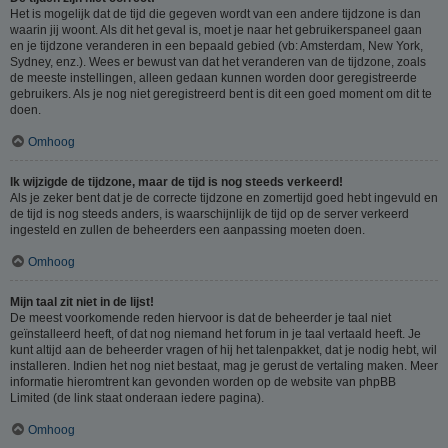
Het is mogelijk dat de tijd die gegeven wordt van een andere tijdzone is dan
waarin jij woont. Als dit het geval is, moet je naar het gebruikerspaneel gaan
en je tijdzone veranderen in een bepaald gebied (vb: Amsterdam, New York,
Sydney, enz.). Wees er bewust van dat het veranderen van de tijdzone, zoals
de meeste instellingen, alleen gedaan kunnen worden door geregistreerde
gebruikers. Als je nog niet geregistreerd bent is dit een goed moment om dit te
doen.
Omhoog
Ik wijzigde de tijdzone, maar de tijd is nog steeds verkeerd!
Als je zeker bent dat je de correcte tijdzone en zomertijd goed hebt ingevuld en
de tijd is nog steeds anders, is waarschijnlijk de tijd op de server verkeerd
ingesteld en zullen de beheerders een aanpassing moeten doen.
Omhoog
Mijn taal zit niet in de lijst!
De meest voorkomende reden hiervoor is dat de beheerder je taal niet
geïnstalleerd heeft, of dat nog niemand het forum in je taal vertaald heeft. Je
kunt altijd aan de beheerder vragen of hij het talenpakket, dat je nodig hebt, wil
installeren. Indien het nog niet bestaat, mag je gerust de vertaling maken. Meer
informatie hieromtrent kan gevonden worden op de website van phpBB
Limited (de link staat onderaan iedere pagina).
Omhoog