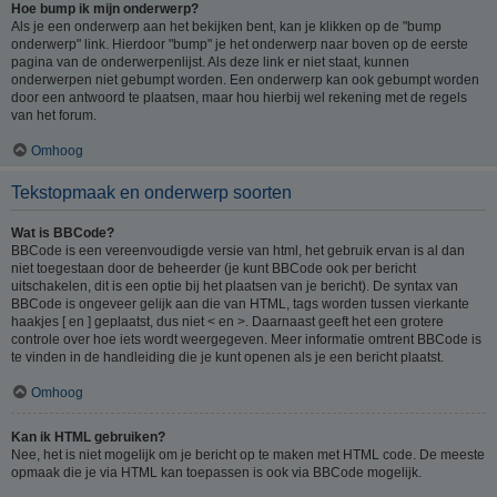
Hoe bump ik mijn onderwerp?
Als je een onderwerp aan het bekijken bent, kan je klikken op de "bump
onderwerp" link. Hierdoor "bump" je het onderwerp naar boven op de eerste
pagina van de onderwerpenlijst. Als deze link er niet staat, kunnen
onderwerpen niet gebumpt worden. Een onderwerp kan ook gebumpt worden
door een antwoord te plaatsen, maar hou hierbij wel rekening met de regels
van het forum.
Omhoog
Tekstopmaak en onderwerp soorten
Wat is BBCode?
BBCode is een vereenvoudigde versie van html, het gebruik ervan is al dan
niet toegestaan door de beheerder (je kunt BBCode ook per bericht
uitschakelen, dit is een optie bij het plaatsen van je bericht). De syntax van
BBCode is ongeveer gelijk aan die van HTML, tags worden tussen vierkante
haakjes [ en ] geplaatst, dus niet < en >. Daarnaast geeft het een grotere
controle over hoe iets wordt weergegeven. Meer informatie omtrent BBCode is
te vinden in de handleiding die je kunt openen als je een bericht plaatst.
Omhoog
Kan ik HTML gebruiken?
Nee, het is niet mogelijk om je bericht op te maken met HTML code. De meeste
opmaak die je via HTML kan toepassen is ook via BBCode mogelijk.