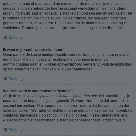
gebruikersnaam of wachtwoord op (controleer de e-mail met je registratie
gegevens) of een beheerder heeft je account verwijderd om één of andere
reden. Indien dit laatste het geval is, heb je dan ooit een bericht geplaatst? Het
is normaal dat forums om de zoveel tijd gebruikers, die nog geen berichten
geplaatst hebben, verwijderen. Dit doen ze om de database qua omvang te
verkleinen. Probeer je opnieuw te registreren en meng je in de discussies.
Omhoog
Ik weet mijn wachtwoord niet meer!
Geen paniek! Je kan je huidige wachtwoord niet terug krijgen, maar er is wel
een mogelijkheid om deze te resetten. Hiervoor moet je naar de
aanmeldpagina gaan en klikken op
wachtwoord vergeten?
. Volg de instructies
op het scherm en even later kan je je weer aanmelden.
Omhoog
Waarom word ik automatisch afgemeld?
Als je de optie
meld mij automatisch aan bij ieder bezoek
niet aanvinkt, blijf je
maar voor een bepaalde tijd aangemeld. Zo wordt vermeden dat anderen je
account misbruiken. Om aangemeld te blijven, moet je bij het aanmelden die
optie aanvinken. We raden dit echter af als je gebruik maakt van een openbare
computer, bijvoorbeeld op school, in de bibliotheek, in een internetcafé, enz.
Als deze optie niet beschikbaar is, heeft de beheerder deze uitgeschakeld.
Omhoog