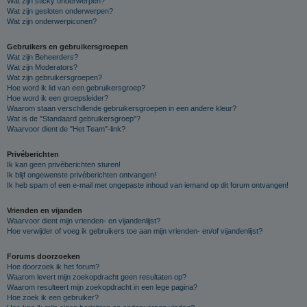
Wat zijn sticky onderwerpen?
Wat zijn gesloten onderwerpen?
Wat zijn onderwerpiconen?
Gebruikers en gebruikersgroepen
Wat zijn Beheerders?
Wat zijn Moderators?
Wat zijn gebruikersgroepen?
Hoe word ik lid van een gebruikersgroep?
Hoe word ik een groepsleider?
Waarom staan verschillende gebruikersgroepen in een andere kleur?
Wat is de "Standaard gebruikersgroep"?
Waarvoor dient de "Het Team"-link?
Privéberichten
Ik kan geen privéberichten sturen!
Ik blijf ongewenste privéberichten ontvangen!
Ik heb spam of een e-mail met ongepaste inhoud van iemand op dit forum ontvangen!
Vrienden en vijanden
Waarvoor dient mijn vrienden- en vijandenlijst?
Hoe verwijder of voeg ik gebruikers toe aan mijn vrienden- en/of vijandenlijst?
Forums doorzoeken
Hoe doorzoek ik het forum?
Waarom levert mijn zoekopdracht geen resultaten op?
Waarom resulteert mijn zoekopdracht in een lege pagina?
Hoe zoek ik een gebruiker?