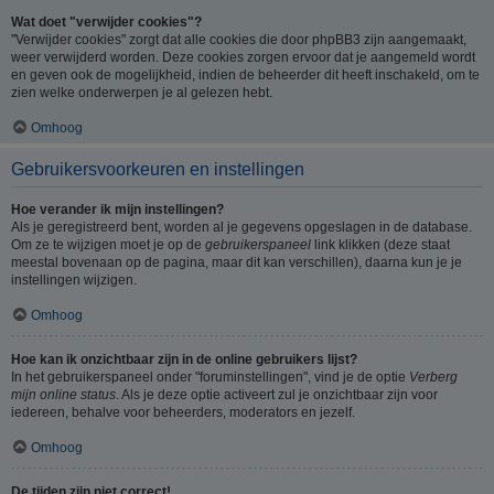
Wat doet "verwijder cookies"?
"Verwijder cookies" zorgt dat alle cookies die door phpBB3 zijn aangemaakt,
weer verwijderd worden. Deze cookies zorgen ervoor dat je aangemeld wordt
en geven ook de mogelijkheid, indien de beheerder dit heeft inschakeld, om te
zien welke onderwerpen je al gelezen hebt.
Omhoog
Gebruikersvoorkeuren en instellingen
Hoe verander ik mijn instellingen?
Als je geregistreerd bent, worden al je gegevens opgeslagen in de database.
Om ze te wijzigen moet je op de
gebruikerspaneel
link klikken (deze staat
meestal bovenaan op de pagina, maar dit kan verschillen), daarna kun je je
instellingen wijzigen.
Omhoog
Hoe kan ik onzichtbaar zijn in de online gebruikers lijst?
In het gebruikerspaneel onder "foruminstellingen", vind je de optie
Verberg
mijn online status
. Als je deze optie activeert zul je onzichtbaar zijn voor
iedereen, behalve voor beheerders, moderators en jezelf.
Omhoog
De tijden zijn niet correct!