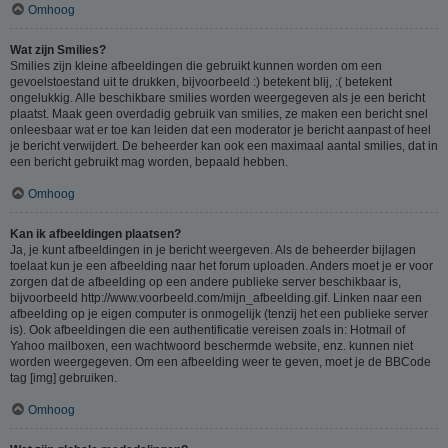
Omhoog
Wat zijn Smilies?
Smilies zijn kleine afbeeldingen die gebruikt kunnen worden om een
gevoelstoestand uit te drukken, bijvoorbeeld :) betekent blij, :( betekent
ongelukkig. Alle beschikbare smilies worden weergegeven als je een bericht
plaatst. Maak geen overdadig gebruik van smilies, ze maken een bericht snel
onleesbaar wat er toe kan leiden dat een moderator je bericht aanpast of heel
je bericht verwijdert. De beheerder kan ook een maximaal aantal smilies, dat in
een bericht gebruikt mag worden, bepaald hebben.
Omhoog
Kan ik afbeeldingen plaatsen?
Ja, je kunt afbeeldingen in je bericht weergeven. Als de beheerder bijlagen
toelaat kun je een afbeelding naar het forum uploaden. Anders moet je er voor
zorgen dat de afbeelding op een andere publieke server beschikbaar is,
bijvoorbeeld http://www.voorbeeld.com/mijn_afbeelding.gif. Linken naar een
afbeelding op je eigen computer is onmogelijk (tenzij het een publieke server
is). Ook afbeeldingen die een authentificatie vereisen zoals in: Hotmail of
Yahoo mailboxen, een wachtwoord beschermde website, enz. kunnen niet
worden weergegeven. Om een afbeelding weer te geven, moet je de BBCode
tag [img] gebruiken.
Omhoog