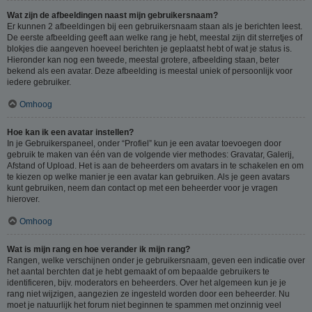
Wat zijn de afbeeldingen naast mijn gebruikersnaam?
Er kunnen 2 afbeeldingen bij een gebruikersnaam staan als je berichten leest.
De eerste afbeelding geeft aan welke rang je hebt, meestal zijn dit sterretjes of
blokjes die aangeven hoeveel berichten je geplaatst hebt of wat je status is.
Hieronder kan nog een tweede, meestal grotere, afbeelding staan, beter
bekend als een avatar. Deze afbeelding is meestal uniek of persoonlijk voor
iedere gebruiker.
Omhoog
Hoe kan ik een avatar instellen?
In je Gebruikerspaneel, onder “Profiel” kun je een avatar toevoegen door
gebruik te maken van één van de volgende vier methodes: Gravatar, Galerij,
Afstand of Upload. Het is aan de beheerders om avatars in te schakelen en om
te kiezen op welke manier je een avatar kan gebruiken. Als je geen avatars
kunt gebruiken, neem dan contact op met een beheerder voor je vragen
hierover.
Omhoog
Wat is mijn rang en hoe verander ik mijn rang?
Rangen, welke verschijnen onder je gebruikersnaam, geven een indicatie over
het aantal berchten dat je hebt gemaakt of om bepaalde gebruikers te
identificeren, bijv. moderators en beheerders. Over het algemeen kun je je
rang niet wijzigen, aangezien ze ingesteld worden door een beheerder. Nu
moet je natuurlijk het forum niet beginnen te spammen met onzinnig veel