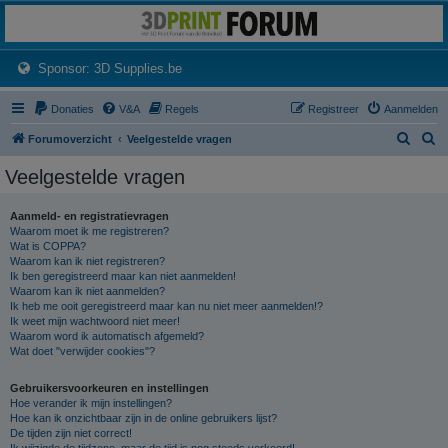
3dprintforum
Het 3D print forum van de Benelux na de sluiting van 3dprintforum.nl
(Opens a new tab)
Sponsor: 3D Supplies.be
Donaties
V&A
Regels
Registreer
Aanmelden
Z
Z
Forumoverzicht
Veelgestelde vragen
o
o
Veelgestelde vragen
e
e
k
k
Aanmeld- en registratievragen
Waarom moet ik me registreren?
Wat is COPPA?
Waarom kan ik niet registreren?
Ik ben geregistreerd maar kan niet aanmelden!
Waarom kan ik niet aanmelden?
Ik heb me ooit geregistreerd maar kan nu niet meer aanmelden!?
Ik weet mijn wachtwoord niet meer!
Waarom word ik automatisch afgemeld?
Wat doet "verwijder cookies"?
Gebruikersvoorkeuren en instellingen
Hoe verander ik mijn instellingen?
Hoe kan ik onzichtbaar zijn in de online gebruikers lijst?
De tijden zijn niet correct!
Ik wijzigde de tijdzone, maar de tijd is nog steeds verkeerd!