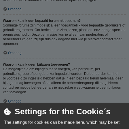
Omhoog
Waarom kan ik een bepaald forum niet openen?
Sommige forums zijn mogelijk alleen toegankelijk voor bepaalde gebruikers of
gebruikersgroepen. Om berichten te zien, lezen, plaatsen, enz. heb je speciale
permissies nodig. Deze permissies kun je alleen van moderators of
beheerders krijgen, zij zijn dus ook degene met wie je hierover contact moet
opnemen.
Omhoog
Waarom kan ik geen bijlagen toevoegen?
De mogelijkheid om bijlagen toe te voegen, kan per forum, per
gebruikersgroep of per gebruiker ingesteld worden. De beheerder kan het
bijvoorbeeld zo ingesteld hebben dat je in een bepaald forum helemaal geen
bijlagen mag toevoegen of dat alleen de beheerdersgroep dit mag. Neem
contact op met de beheerder als je niet zeker weet waarom je geen bijlagen
kan toevoegen.
Omhoog
Settings for the Cookie´s
Waarom ontving ik een waarschuwing?
Op ieder forum gelden specifieke regels, als je één van deze regels (volgens
The settings for cookies can be made here, which may be set.
de beheerder) overtreedt, kun je een waarschuwing ontvangen. Het sturen van
een waarschuwing naar je is een beslissing van de beheerder, phpBB Limited