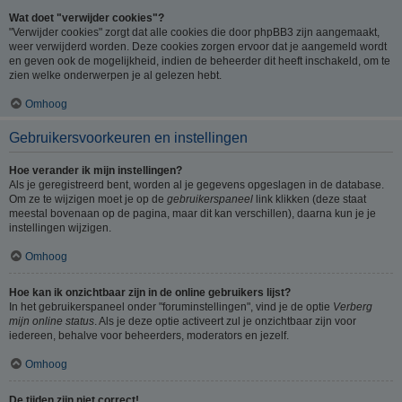
Wat doet "verwijder cookies"?
"Verwijder cookies" zorgt dat alle cookies die door phpBB3 zijn aangemaakt,
weer verwijderd worden. Deze cookies zorgen ervoor dat je aangemeld wordt
en geven ook de mogelijkheid, indien de beheerder dit heeft inschakeld, om te
zien welke onderwerpen je al gelezen hebt.
Omhoog
Gebruikersvoorkeuren en instellingen
Hoe verander ik mijn instellingen?
Als je geregistreerd bent, worden al je gegevens opgeslagen in de database.
Om ze te wijzigen moet je op de
gebruikerspaneel
link klikken (deze staat
meestal bovenaan op de pagina, maar dit kan verschillen), daarna kun je je
instellingen wijzigen.
Omhoog
Hoe kan ik onzichtbaar zijn in de online gebruikers lijst?
In het gebruikerspaneel onder "foruminstellingen", vind je de optie
Verberg
mijn online status
. Als je deze optie activeert zul je onzichtbaar zijn voor
iedereen, behalve voor beheerders, moderators en jezelf.
Omhoog
De tijden zijn niet correct!