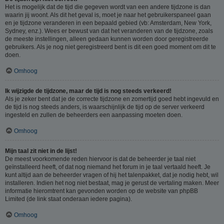
Het is mogelijk dat de tijd die gegeven wordt van een andere tijdzone is dan
waarin jij woont. Als dit het geval is, moet je naar het gebruikerspaneel gaan
en je tijdzone veranderen in een bepaald gebied (vb: Amsterdam, New York,
Sydney, enz.). Wees er bewust van dat het veranderen van de tijdzone, zoals
de meeste instellingen, alleen gedaan kunnen worden door geregistreerde
gebruikers. Als je nog niet geregistreerd bent is dit een goed moment om dit te
doen.
Omhoog
Ik wijzigde de tijdzone, maar de tijd is nog steeds verkeerd!
Als je zeker bent dat je de correcte tijdzone en zomertijd goed hebt ingevuld en
de tijd is nog steeds anders, is waarschijnlijk de tijd op de server verkeerd
ingesteld en zullen de beheerders een aanpassing moeten doen.
Omhoog
Mijn taal zit niet in de lijst!
De meest voorkomende reden hiervoor is dat de beheerder je taal niet
geïnstalleerd heeft, of dat nog niemand het forum in je taal vertaald heeft. Je
kunt altijd aan de beheerder vragen of hij het talenpakket, dat je nodig hebt, wil
installeren. Indien het nog niet bestaat, mag je gerust de vertaling maken. Meer
informatie hieromtrent kan gevonden worden op de website van phpBB
Limited (de link staat onderaan iedere pagina).
Omhoog