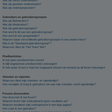
Wat zijn sticky onderwerpen?
Wat zijn gesloten onderwerpen?
Wat zijn onderwerpiconen?
Gebruikers en gebruikersgroepen
Wat zijn Beheerders?
Wat zijn Moderators?
Wat zijn gebruikersgroepen?
Hoe word ik lid van een gebruikersgroep?
Hoe word ik een groepsleider?
Waarom staan verschillende gebruikersgroepen in een andere kleur?
Wat is de "Standaard gebruikersgroep"?
Waarvoor dient de "Het Team"-link?
Privéberichten
Ik kan geen privéberichten sturen!
Ik blijf ongewenste privéberichten ontvangen!
Ik heb spam of een e-mail met ongepaste inhoud van iemand op dit forum ontvangen!
Vrienden en vijanden
Waarvoor dient mijn vrienden- en vijandenlijst?
Hoe verwijder of voeg ik gebruikers toe aan mijn vrienden- en/of vijandenlijst?
Forums doorzoeken
Hoe doorzoek ik het forum?
Waarom levert mijn zoekopdracht geen resultaten op?
Waarom resulteert mijn zoekopdracht in een lege pagina?
Hoe zoek ik een gebruiker?