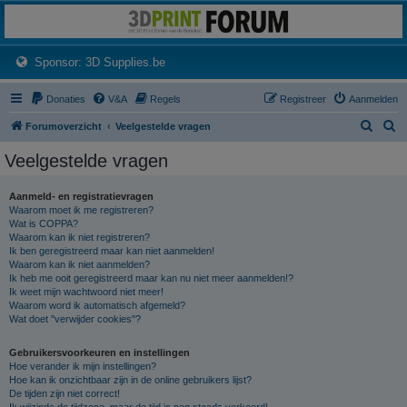
3dprintforum
Het 3D print forum van de Benelux na de sluiting van 3dprintforum.nl
(Opens a new tab)
Sponsor: 3D Supplies.be
Donaties
V&A
Regels
Registreer
Aanmelden
Z
Z
Forumoverzicht
Veelgestelde vragen
o
o
Veelgestelde vragen
e
e
k
k
Aanmeld- en registratievragen
Waarom moet ik me registreren?
Wat is COPPA?
Waarom kan ik niet registreren?
Ik ben geregistreerd maar kan niet aanmelden!
Waarom kan ik niet aanmelden?
Ik heb me ooit geregistreerd maar kan nu niet meer aanmelden!?
Ik weet mijn wachtwoord niet meer!
Waarom word ik automatisch afgemeld?
Wat doet "verwijder cookies"?
Gebruikersvoorkeuren en instellingen
Hoe verander ik mijn instellingen?
Hoe kan ik onzichtbaar zijn in de online gebruikers lijst?
De tijden zijn niet correct!
Ik wijzigde de tijdzone, maar de tijd is nog steeds verkeerd!