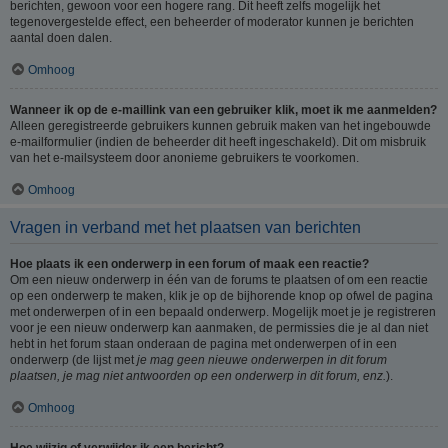
berichten, gewoon voor een hogere rang. Dit heeft zelfs mogelijk het
tegenovergestelde effect, een beheerder of moderator kunnen je berichten
aantal doen dalen.
Omhoog
Wanneer ik op de e-maillink van een gebruiker klik, moet ik me aanmelden?
Alleen geregistreerde gebruikers kunnen gebruik maken van het ingebouwde
e-mailformulier (indien de beheerder dit heeft ingeschakeld). Dit om misbruik
van het e-mailsysteem door anonieme gebruikers te voorkomen.
Omhoog
Vragen in verband met het plaatsen van berichten
Hoe plaats ik een onderwerp in een forum of maak een reactie?
Om een nieuw onderwerp in één van de forums te plaatsen of om een reactie
op een onderwerp te maken, klik je op de bijhorende knop op ofwel de pagina
met onderwerpen of in een bepaald onderwerp. Mogelijk moet je je registreren
voor je een nieuw onderwerp kan aanmaken, de permissies die je al dan niet
hebt in het forum staan onderaan de pagina met onderwerpen of in een
onderwerp (de lijst met
je mag geen nieuwe onderwerpen in dit forum
plaatsen, je mag niet antwoorden op een onderwerp in dit forum, enz.
).
Omhoog
Hoe wijzig of verwijder ik een bericht?