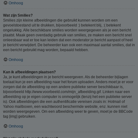
Omhoog
Wat zijn Smilies?
Smilies zijn kleine afbeeldingen die gebruikt kunnen worden om een
gevoelstoestand uit te drukken, bijvoorbeeld :) betekent blij, :( betekent
ongelukkig. Alle beschikbare smilies worden weergegeven als je een bericht
plaatst. Maak geen overdadig gebruik van smilies, ze maken een bericht snel
onleesbaar wat er toe kan leiden dat een moderator je bericht aanpast of heel
je bericht verwijdert. De beheerder kan ook een maximaal aantal smilies, dat in
een bericht gebruikt mag worden, bepaald hebben.
Omhoog
Kan ik afbeeldingen plaatsen?
Ja, je kunt afbeeldingen in je bericht weergeven. Als de beheerder bijlagen
toelaat kun je een afbeelding naar het forum uploaden. Anders moet je er voor
zorgen dat de afbeelding op een andere publieke server beschikbaar is,
bijvoorbeeld http://www.voorbeeld.com/mijn_afbeelding.gif. Linken naar een
afbeelding op je eigen computer is onmogelijk (tenzij het een publieke server
is). Ook afbeeldingen die een authentificatie vereisen zoals in: Hotmail of
Yahoo mailboxen, een wachtwoord beschermde website, enz. kunnen niet
worden weergegeven. Om een afbeelding weer te geven, moet je de BBCode
tag [img] gebruiken.
Omhoog