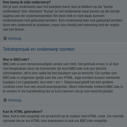
Hoe bump ik mijn onderwerp?
Als je een onderwerp aan het bekijken bent, kan je klikken op de "bump
onderwerp" link. Hierdoor "bump" je het onderwerp naar boven op de eerste
pagina van de onderwerpenlijst. Als deze link er niet staat, kunnen
onderwerpen niet gebumpt worden. Een onderwerp kan ook gebumpt worden
door een antwoord te plaatsen, maar hou hierbij wel rekening met de regels
van het forum.
Omhoog
Tekstopmaak en onderwerp soorten
Wat is BBCode?
BBCode is een vereenvoudigde versie van html, het gebruik ervan is al dan
niet toegestaan door de beheerder (je kunt BBCode ook per bericht
uitschakelen, dit is een optie bij het plaatsen van je bericht). De syntax van
BBCode is ongeveer gelijk aan die van HTML, tags worden tussen vierkante
haakjes [ en ] geplaatst, dus niet < en >. Daarnaast geeft het een grotere
controle over hoe iets wordt weergegeven. Meer informatie omtrent BBCode is
te vinden in de handleiding die je kunt openen als je een bericht plaatst.
Omhoog
Kan ik HTML gebruiken?
Nee, het is niet mogelijk om je bericht op te maken met HTML code. De meeste
opmaak die je via HTML kan toepassen is ook via BBCode mogelijk.