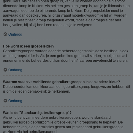
gebruikers. Als het een open groep is, kan je lid worden door op de hiervoor
dienende knop te klikken. Als het een gesloten groep is, kan je je lidmaatschap
aanvragen door op de bijhorende knop te klikken. De groepsleider moet je
aanvraag dan goedkeuren, hij of zij vraagt mogelijk waarom je lid wil worden.
Indien je niet tot een groep toegelaten wordt, moet je de groepsleider niet
lastig vallen, hij of zij heeft een reden om je te weigeren.
Omhoog
Hoe word ik een groepsleider?
Gebruikersgroepen worden door de beheerder gemaakt, deze beslist dus ook
wie de groepsleider is. Als je een gebruikersgroep wil starten, moet je contact
opnemen met de beheerder, dit kan door hem/haar een privébericht te sturen.
Omhoog
Waarom staan verschillende gebruikersgroepen in een andere kleur?
De beheerder kan een kleur aan een gebruikersgroep toegewezen hebben, dit
is om de leden gemakkelijk te herkennen.
Omhoog
Wat is de "Standaard gebruikersgroep"?
Als je lid bent van meerdere gebruikersgroepen, word je standaard
gebruikersgroep gebruikt om je groepskleur en groepsrang te bepalen. De
beheerder kan je de permissies geven om je standaard gebruikersgroep te
wijzigen via het gebruikerspaneel.