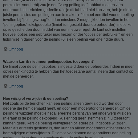
permissies voor hebt) zou je een "voeg peiling toe" tabblad moeten zien
onderaan het berichten-gedeelte (als je dit tabblad niet kan zien, heb je niet de
juiste permissies om peilingen aan te maken). Je moet een titel voor de peiling
invullen bij "peilingsvraag" en dan minstens 2 mogelijkheden invullen in het
"peilingopties"-tekstgedeelte (limiet is ingesteld door de beheerder), met elke
optie gescheiden door middel van een nieuwe regel. Je kunt ook instellen
hoeveel opties een gebruiker mag kiezen onder "opties per gebruiker" en een
tijdslimiet in dagen voor de peiling (0 is een peiling van oneindige duur).
Omhoog
Waarom kan ik niet meer peilingsopties toevoegen?
De limiet voor de peilingsopties is ingesteld door de beheerder. Indien je meer
opties denkt nodig te hebben dan het toegestane aantal, neem dan contact op
met de beheerder.
Omhoog
Hoe wijzig of verwijder ik een peiling?
Net zoals bij de berichten kan een peiling alleen gewijzigd worden door
degene die hem gemaakt heeft, en door een moderator of beheerder. Om de
peiling te wijzigen moet je het allereerste bericht van het onderwerp wijzigen
(hieraan is de peiling gekoppeld). Als er nog geen stemmen zijn uitgebracht,
kunnen gebruikers de peiling verwijderen of iedere peilingsoptie wijzigen.
Maar, als er reeds gestemd is, dan kunnen alleen moderators of beheerders
hem wijzigen of verwijderen. Dit om te voorkomen dat gebruikers een peiling
maken en deze daarna vervalsen door de opties te wijzigen.