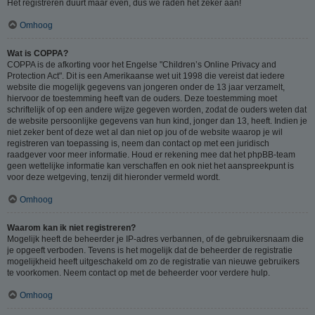
Het registreren duurt maar even, dus we raden het zeker aan!
Omhoog
Wat is COPPA?
COPPA is de afkorting voor het Engelse "Children’s Online Privacy and
Protection Act". Dit is een Amerikaanse wet uit 1998 die vereist dat iedere
website die mogelijk gegevens van jongeren onder de 13 jaar verzamelt,
hiervoor de toestemming heeft van de ouders. Deze toestemming moet
schriftelijk of op een andere wijze gegeven worden, zodat de ouders weten dat
de website persoonlijke gegevens van hun kind, jonger dan 13, heeft. Indien je
niet zeker bent of deze wet al dan niet op jou of de website waarop je wil
registreren van toepassing is, neem dan contact op met een juridisch
raadgever voor meer informatie. Houd er rekening mee dat het phpBB-team
geen wettelijke informatie kan verschaffen en ook niet het aanspreekpunt is
voor deze wetgeving, tenzij dit hieronder vermeld wordt.
Omhoog
Waarom kan ik niet registreren?
Mogelijk heeft de beheerder je IP-adres verbannen, of de gebruikersnaam die
je opgeeft verboden. Tevens is het mogelijk dat de beheerder de registratie
mogelijkheid heeft uitgeschakeld om zo de registratie van nieuwe gebruikers
te voorkomen. Neem contact op met de beheerder voor verdere hulp.
Omhoog