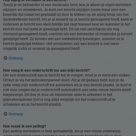
Tenzij je de beheerder of een moderator bent, kun je alleen je eigen berichten
wijzigen en verwijderen. Je kunt een bericht wijzigen (soms maar voor een
beperkte tijd nadat het geplaatst is) door te klikken op de
wijzig
knop van het
desbetreffende bericht. Als er al iemand op je bericht gereageerd heeft, komt er
onderaan je bericht een klein tekstje dat zegt hoeveel keer en wanneer je het
bericht voor het laatst je gewijzigd hebt. Dit zal niet verschijnen als nog
niemand gereageerd heeft, evenmin als een beheerder of moderator je bericht
gewijzigd heeft. Zij kunnen wel een mededeling toevoegen, waarom ze je
bericht gewijzigd hebben. Het verwijderen van een bericht is niet meer
mogelijk zodra er iemand op gereageerd heeft.
Omhoog
Hoe voeg ik een onderschrift toe aan mijn bericht?
Om een onderschrift aan je bericht toe te voegen, moet je er eerst één maken.
Dit kun je via het gebruikerspaneel doen. Als je dit gedaan hebt, kun je de
optie
voeg mijn onderschrift toe
aanvinken als je een bericht plaatst. Je kunt er
ook voor zorgen dat je onderschrift automatisch aan ieder nieuw bericht wordt
toegevoegd. Dit doe je door de bijhorende optie te activeren in het
gebruikerspaneel (het is nog altijd mogelijk om het onderschrift uit te
schakelen als je het bericht plaatst).
Omhoog
Hoe maak ik een peiling?
Een peiling aanmaken is heel gemakkelijk, als je een nieuw onderwerp
aanmaakt (of het eerste bericht in een onderwerp bewerkt en als je daar