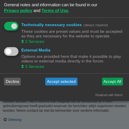
heeft hier dus in geen geval iets mee te maken.
General notes and information can be found in our
Privacy policy
and
Terms of Use
.
Omhoog
Hoe kan ik berichten aan een moderator melden?
Technically necessary cookies
(always required)
Als de beheerder het toelaat, kun je op de hiervoor dienende knop klikken bij
These cookies are preset values and must be accepted
het bericht. Als je hierop geklikt hebt, moet je een paar verplichte stappen
as they are necessary for the website to operate.
volgen om de melding te versturen.
2
Services
Omhoog
External Media
Options are provided here that make it possible to play
Waarvoor dient de "Opslaan"-knop bij het plaatsen van een bericht?
videos or external media directly in the forum.
Hiermee kun je berichten opslaan om ze dan later af te werken en te plaatsen.
3
Services
Een opgeslagen bericht kun je, via de bijhorende optie, in het
gebruikerspaneel weer laden.
Omhoog
Decline
Accept selected
Accept All
Waarom moet mijn bericht goedgekeurd worden?
Realized with Klaro!
De beheerder kan beslist hebben dat geplaatste berichten eerst nagekeken
moeten worden. Het is tevens ook mogelijk dat de beheerder je in een
gebruikersgroep heeft geplaatst waarvan de berichten altijd nagelezen moeten
worden. Neem contact op met de beheerder voor verdere informatie.
Omhoog