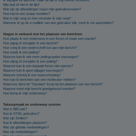
Mijn taal zit niet in de lijst!
Wat zijn de afbeeldingen naast mijn gebruikersnaam?
Hoe kan ik een avatar instellen?
Wat is mijn rang en hoe verander ik mijn rang?
Wanneer ik op de e-maillink van een gebruiker klik, moet ik me aanmelden?
Vragen in verband met het plaatsen van berichten
Hoe plaats ik een onderwerp in een forum of maak een reactie?
Hoe wijzig of verwijder ik een bericht?
Hoe voeg ik een onderschrift toe aan mijn bericht?
Hoe maak ik een peiling?
Waarom kan ik niet meer peilingsopties toevoegen?
Hoe wijzig of verwijder ik een peiling?
Waarom kan ik een bepaald forum niet openen?
Waarom kan ik geen bijlagen toevoegen?
Waarom ontving ik een waarschuwing?
Hoe kan ik berichten aan een moderator melden?
Waarvoor dient de "Opslaan"-knop bij het plaatsen van een bericht?
Waarom moet mijn bericht goedgekeurd worden?
Hoe bump ik mijn onderwerp?
Tekstopmaak en onderwerp soorten
Wat is BBCode?
Kan ik HTML gebruiken?
Wat zijn Smilies?
Kan ik afbeeldingen plaatsen?
Wat zijn globale mededelingen?
Wat zijn mededelingen?