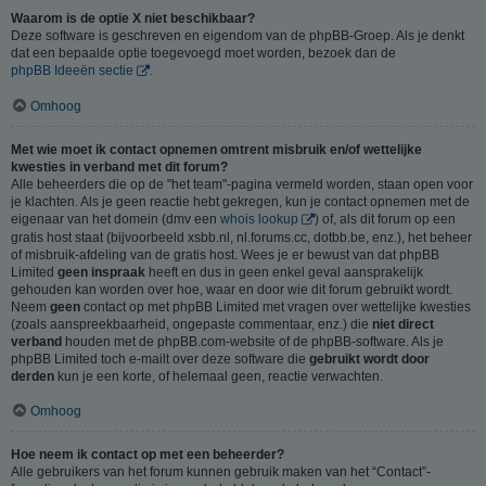
Waarom is de optie X niet beschikbaar?
Deze software is geschreven en eigendom van de phpBB-Groep. Als je denkt
dat een bepaalde optie toegevoegd moet worden, bezoek dan de
phpBB Ideeën sectie
.
Omhoog
Met wie moet ik contact opnemen omtrent misbruik en/of wettelijke
kwesties in verband met dit forum?
Alle beheerders die op de "het team"-pagina vermeld worden, staan open voor
je klachten. Als je geen reactie hebt gekregen, kun je contact opnemen met de
eigenaar van het domein (dmv een
whois lookup
) of, als dit forum op een
gratis host staat (bijvoorbeeld xsbb.nl, nl.forums.cc, dotbb.be, enz.), het beheer
of misbruik-afdeling van de gratis host. Wees je er bewust van dat phpBB
Limited
geen inspraak
heeft en dus in geen enkel geval aansprakelijk
gehouden kan worden over hoe, waar en door wie dit forum gebruikt wordt.
Neem
geen
contact op met phpBB Limited met vragen over wettelijke kwesties
(zoals aanspreekbaarheid, ongepaste commentaar, enz.) die
niet direct
verband
houden met de phpBB.com-website of de phpBB-software. Als je
phpBB Limited toch e-mailt over deze software die
gebruikt wordt door
derden
kun je een korte, of helemaal geen, reactie verwachten.
Omhoog
Hoe neem ik contact op met een beheerder?
Alle gebruikers van het forum kunnen gebruik maken van het “Contact”-