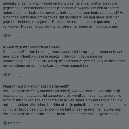
gebruikersnaam of wachtwoord op (controleer de e-mail met je registratie
gegevens) of een beheerder heeft je account verwijderd om één of andere
reden. Indien dit laatste het geval is, heb je dan ooit een bericht geplaatst? Het
is normaal dat forums om de zoveel tijd gebruikers, die nog geen berichten
geplaatst hebben, verwijderen. Dit doen ze om de database qua omvang te
verkleinen. Probeer je opnieuw te registreren en meng je in de discussies.
Omhoog
Ik weet mijn wachtwoord niet meer!
Geen paniek! Je kan je huidige wachtwoord niet terug krijgen, maar er is wel
een mogelijkheid om deze te resetten. Hiervoor moet je naar de
aanmeldpagina gaan en klikken op
wachtwoord vergeten?
. Volg de instructies
op het scherm en even later kan je je weer aanmelden.
Omhoog
Waarom word ik automatisch afgemeld?
Als je de optie
meld mij automatisch aan bij ieder bezoek
niet aanvinkt, blijf je
maar voor een bepaalde tijd aangemeld. Zo wordt vermeden dat anderen je
account misbruiken. Om aangemeld te blijven, moet je bij het aanmelden die
optie aanvinken. We raden dit echter af als je gebruik maakt van een openbare
computer, bijvoorbeeld op school, in de bibliotheek, in een internetcafé, enz.
Als deze optie niet beschikbaar is, heeft de beheerder deze uitgeschakeld.
Omhoog