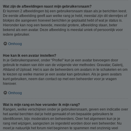
Wat zijn de afbeeldingen naast mijn gebruikersnaam?
Er kunnen 2 afbeeldingen bij een gebruikersnaam staan als je berichten leest.
De eerste afbeelding geeft aan welke rang je hebt, meestal zijn dit sterretjes of
blokjes die aangeven hoeveel berichten je geplaatst hebt of wat je status is.
Hieronder kan nog een tweede, meestal grotere, afbeelding staan, beter
bekend als een avatar. Deze afbeelding is meestal uniek of persoonlijk voor
iedere gebruiker.
Omhoog
Hoe kan ik een avatar instellen?
In je Gebruikerspaneel, onder “Profiel” kun je een avatar toevoegen door
gebruik te maken van één van de volgende vier methodes: Gravatar, Galerij,
Afstand of Upload. Het is aan de beheerders om avatars in te schakelen en om
te kiezen op welke manier je een avatar kan gebruiken. Als je geen avatars
kunt gebruiken, neem dan contact op met een beheerder voor je vragen
hierover.
Omhoog
Wat is mijn rang en hoe verander ik mijn rang?
Rangen, welke verschijnen onder je gebruikersnaam, geven een indicatie over
het aantal berchten dat je hebt gemaakt of om bepaalde gebruikers te
identificeren, bijv. moderators en beheerders. Over het algemeen kun je je
rang niet wijzigen, aangezien ze ingesteld worden door een beheerder. Nu
moet je natuurlijk het forum niet beginnen te spammen met onzinnig veel