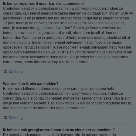
Ik ben geregistreerd maar kan niet aanmelden!
Controleer eerst of je gebruikersnaam en wachtwoord kloppen. Indien ze
correct zijn, kan één of meerdere zaken hiervan de oorzaak zijn. Indien COPPA
geactiveerd is en je tijdens het registratieproces opgaf dat je jonger bent dan
13 jaar, moet je de ontvangen instructies opvolgen. Als dit niet het geval is,
moet je account dan geactiveerd worden? Sommige forums vereisen dat
iedere nieuwe account geactiveerd wordt, ofwel door jezelf of door een
beheerder. Wanneer je je geregistreerd hebt, werd ook medegedeeld of dit al
dan niet nodig is. Indien je een e-mail ontvangen hebt, moet je de daarin
opgegeven instructies volgen. Als je nooit een e-mail ontvangen hebt, was het
opgegeven e-mailadres dan wel juist? Één van de redenen van activatie is om
het aantal valse accounts te doen dalen. Als je zeker bent dat je e-mailadres
correct was, neem dan contact op met de beheerder.
Omhoog
Waarom kan ik niet aanmelden?
Er zijn verschillende redenen mogelijk waarom je dit probleem hebt.
Controleer eerst of je gebruikersnaam en wachtwoord kloppen. Indien ze
correct zijn, kun je contact opnemen met de beheerder om er zeker van te zijn
dat je niet verbannen bent. Het is ook mogelijk dat de forumconfiguratie fout is,
dan moet dit door de beheerder opgelost worden.
Omhoog
Ik heb me ooit geregistreerd maar kan nu niet meer aanmelden!?
De meest voorkomende oorzaken hiervoor zijn: je gaf een verkeerde