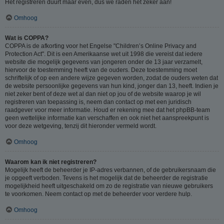
Het registreren duurt maar even, dus we raden het zeker aan!
Omhoog
Wat is COPPA?
COPPA is de afkorting voor het Engelse "Children’s Online Privacy and
Protection Act". Dit is een Amerikaanse wet uit 1998 die vereist dat iedere
website die mogelijk gegevens van jongeren onder de 13 jaar verzamelt,
hiervoor de toestemming heeft van de ouders. Deze toestemming moet
schriftelijk of op een andere wijze gegeven worden, zodat de ouders weten dat
de website persoonlijke gegevens van hun kind, jonger dan 13, heeft. Indien je
niet zeker bent of deze wet al dan niet op jou of de website waarop je wil
registreren van toepassing is, neem dan contact op met een juridisch
raadgever voor meer informatie. Houd er rekening mee dat het phpBB-team
geen wettelijke informatie kan verschaffen en ook niet het aanspreekpunt is
voor deze wetgeving, tenzij dit hieronder vermeld wordt.
Omhoog
Waarom kan ik niet registreren?
Mogelijk heeft de beheerder je IP-adres verbannen, of de gebruikersnaam die
je opgeeft verboden. Tevens is het mogelijk dat de beheerder de registratie
mogelijkheid heeft uitgeschakeld om zo de registratie van nieuwe gebruikers
te voorkomen. Neem contact op met de beheerder voor verdere hulp.
Omhoog