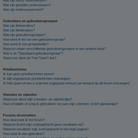
Wat zijn sticky onderwerpen?
Wat zijn gesloten onderwerpen?
Wat zijn onderwerpiconen?
Gebruikers en gebruikersgroepen
Wat zijn Beheerders?
Wat zijn Moderators?
Wat zijn gebruikersgroepen?
Hoe word ik lid van een gebruikersgroep?
Hoe word ik een groepsleider?
Waarom staan verschillende gebruikersgroepen in een andere kleur?
Wat is de "Standaard gebruikersgroep"?
Waarvoor dient de "Het Team"-link?
Privéberichten
Ik kan geen privéberichten sturen!
Ik blijf ongewenste privéberichten ontvangen!
Ik heb spam of een e-mail met ongepaste inhoud van iemand op dit forum ontvangen!
Vrienden en vijanden
Waarvoor dient mijn vrienden- en vijandenlijst?
Hoe verwijder of voeg ik gebruikers toe aan mijn vrienden- en/of vijandenlijst?
Forums doorzoeken
Hoe doorzoek ik het forum?
Waarom levert mijn zoekopdracht geen resultaten op?
Waarom resulteert mijn zoekopdracht in een lege pagina?
Hoe zoek ik een gebruiker?