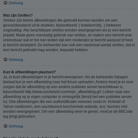
Omhoog
Wat zijn Smilies?
Smilies zijn kleine afbeeldingen die gebruikt kunnen worden om een
gevoelstoestand uit te drukken, bijvoorbeeld :) betekent blij, :( betekent
ongelukkig. Alle beschikbare smilies worden weergegeven als je een bericht
plaatst. Maak geen overdadig gebruik van smilies, ze maken een bericht snel
onleesbaar wat er toe kan leiden dat een moderator je bericht aanpast of heel
je bericht verwijdert. De beheerder kan ook een maximaal aantal smilies, dat in
een bericht gebruikt mag worden, bepaald hebben.
Omhoog
Kan ik afbeeldingen plaatsen?
Ja, je kunt afbeeldingen in je bericht weergeven. Als de beheerder bijlagen
toelaat kun je een afbeelding naar het forum uploaden. Anders moet je er voor
zorgen dat de afbeelding op een andere publieke server beschikbaar is,
bijvoorbeeld http://www.voorbeeld.com/mijn_afbeelding.gif. Linken naar een
afbeelding op je eigen computer is onmogelijk (tenzij het een publieke server
is). Ook afbeeldingen die een authentificatie vereisen zoals in: Hotmail of
Yahoo mailboxen, een wachtwoord beschermde website, enz. kunnen niet
worden weergegeven. Om een afbeelding weer te geven, moet je de BBCode
tag [img] gebruiken.
Omhoog