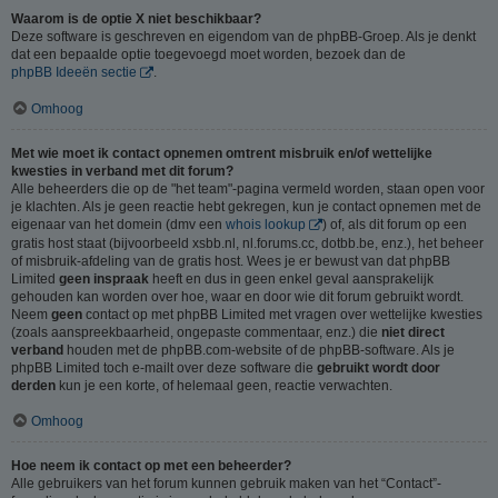
Waarom is de optie X niet beschikbaar?
Deze software is geschreven en eigendom van de phpBB-Groep. Als je denkt
dat een bepaalde optie toegevoegd moet worden, bezoek dan de
phpBB Ideeën sectie
.
Omhoog
Met wie moet ik contact opnemen omtrent misbruik en/of wettelijke
kwesties in verband met dit forum?
Alle beheerders die op de "het team"-pagina vermeld worden, staan open voor
je klachten. Als je geen reactie hebt gekregen, kun je contact opnemen met de
eigenaar van het domein (dmv een
whois lookup
) of, als dit forum op een
gratis host staat (bijvoorbeeld xsbb.nl, nl.forums.cc, dotbb.be, enz.), het beheer
of misbruik-afdeling van de gratis host. Wees je er bewust van dat phpBB
Limited
geen inspraak
heeft en dus in geen enkel geval aansprakelijk
gehouden kan worden over hoe, waar en door wie dit forum gebruikt wordt.
Neem
geen
contact op met phpBB Limited met vragen over wettelijke kwesties
(zoals aanspreekbaarheid, ongepaste commentaar, enz.) die
niet direct
verband
houden met de phpBB.com-website of de phpBB-software. Als je
phpBB Limited toch e-mailt over deze software die
gebruikt wordt door
derden
kun je een korte, of helemaal geen, reactie verwachten.
Omhoog
Hoe neem ik contact op met een beheerder?
Alle gebruikers van het forum kunnen gebruik maken van het “Contact”-