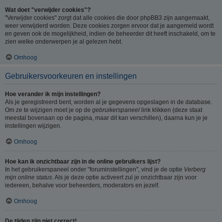
Wat doet "verwijder cookies"?
"Verwijder cookies" zorgt dat alle cookies die door phpBB3 zijn aangemaakt,
weer verwijderd worden. Deze cookies zorgen ervoor dat je aangemeld wordt
en geven ook de mogelijkheid, indien de beheerder dit heeft inschakeld, om te
zien welke onderwerpen je al gelezen hebt.
Omhoog
Gebruikersvoorkeuren en instellingen
Hoe verander ik mijn instellingen?
Als je geregistreerd bent, worden al je gegevens opgeslagen in de database.
Om ze te wijzigen moet je op de
gebruikerspaneel
link klikken (deze staat
meestal bovenaan op de pagina, maar dit kan verschillen), daarna kun je je
instellingen wijzigen.
Omhoog
Hoe kan ik onzichtbaar zijn in de online gebruikers lijst?
In het gebruikerspaneel onder "foruminstellingen", vind je de optie
Verberg
mijn online status
. Als je deze optie activeert zul je onzichtbaar zijn voor
iedereen, behalve voor beheerders, moderators en jezelf.
Omhoog
De tijden zijn niet correct!