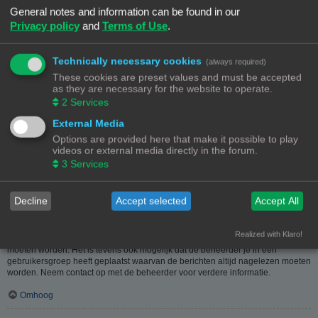
heeft hier dus in geen geval iets mee te maken.
General notes and information can be found in our
Privacy policy
and
Terms of Use
.
Omhoog
Hoe kan ik berichten aan een moderator melden?
Technically necessary cookies
(always required)
Als de beheerder het toelaat, kun je op de hiervoor dienende knop klikken bij
These cookies are preset values and must be accepted
het bericht. Als je hierop geklikt hebt, moet je een paar verplichte stappen
as they are necessary for the website to operate.
volgen om de melding te versturen.
2
Services
Omhoog
External Media
Options are provided here that make it possible to play
Waarvoor dient de "Opslaan"-knop bij het plaatsen van een bericht?
videos or external media directly in the forum.
Hiermee kun je berichten opslaan om ze dan later af te werken en te plaatsen.
3
Services
Een opgeslagen bericht kun je, via de bijhorende optie, in het
gebruikerspaneel weer laden.
Omhoog
Decline
Accept selected
Accept All
Waarom moet mijn bericht goedgekeurd worden?
Realized with Klaro!
De beheerder kan beslist hebben dat geplaatste berichten eerst nagekeken
moeten worden. Het is tevens ook mogelijk dat de beheerder je in een
gebruikersgroep heeft geplaatst waarvan de berichten altijd nagelezen moeten
worden. Neem contact op met de beheerder voor verdere informatie.
Omhoog