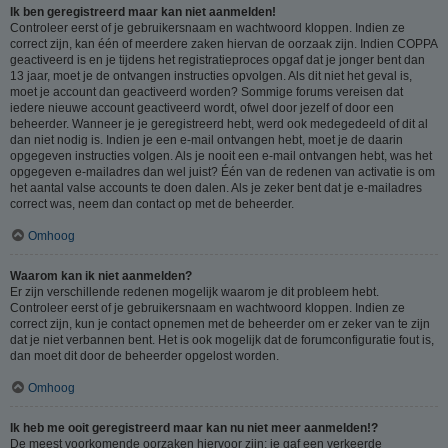
Ik ben geregistreerd maar kan niet aanmelden!
Controleer eerst of je gebruikersnaam en wachtwoord kloppen. Indien ze
correct zijn, kan één of meerdere zaken hiervan de oorzaak zijn. Indien COPPA
geactiveerd is en je tijdens het registratieproces opgaf dat je jonger bent dan
13 jaar, moet je de ontvangen instructies opvolgen. Als dit niet het geval is,
moet je account dan geactiveerd worden? Sommige forums vereisen dat
iedere nieuwe account geactiveerd wordt, ofwel door jezelf of door een
beheerder. Wanneer je je geregistreerd hebt, werd ook medegedeeld of dit al
dan niet nodig is. Indien je een e-mail ontvangen hebt, moet je de daarin
opgegeven instructies volgen. Als je nooit een e-mail ontvangen hebt, was het
opgegeven e-mailadres dan wel juist? Één van de redenen van activatie is om
het aantal valse accounts te doen dalen. Als je zeker bent dat je e-mailadres
correct was, neem dan contact op met de beheerder.
Omhoog
Waarom kan ik niet aanmelden?
Er zijn verschillende redenen mogelijk waarom je dit probleem hebt.
Controleer eerst of je gebruikersnaam en wachtwoord kloppen. Indien ze
correct zijn, kun je contact opnemen met de beheerder om er zeker van te zijn
dat je niet verbannen bent. Het is ook mogelijk dat de forumconfiguratie fout is,
dan moet dit door de beheerder opgelost worden.
Omhoog
Ik heb me ooit geregistreerd maar kan nu niet meer aanmelden!?
De meest voorkomende oorzaken hiervoor zijn: je gaf een verkeerde