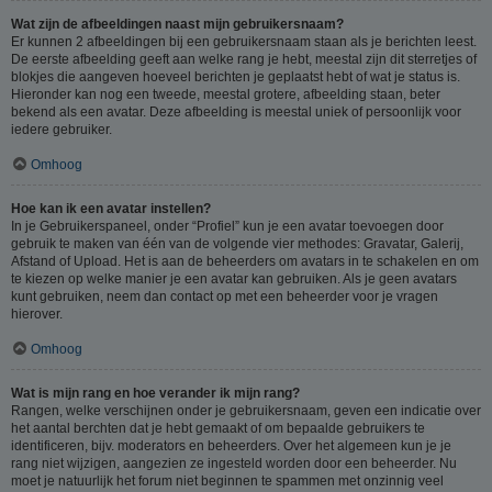
Wat zijn de afbeeldingen naast mijn gebruikersnaam?
Er kunnen 2 afbeeldingen bij een gebruikersnaam staan als je berichten leest.
De eerste afbeelding geeft aan welke rang je hebt, meestal zijn dit sterretjes of
blokjes die aangeven hoeveel berichten je geplaatst hebt of wat je status is.
Hieronder kan nog een tweede, meestal grotere, afbeelding staan, beter
bekend als een avatar. Deze afbeelding is meestal uniek of persoonlijk voor
iedere gebruiker.
Omhoog
Hoe kan ik een avatar instellen?
In je Gebruikerspaneel, onder “Profiel” kun je een avatar toevoegen door
gebruik te maken van één van de volgende vier methodes: Gravatar, Galerij,
Afstand of Upload. Het is aan de beheerders om avatars in te schakelen en om
te kiezen op welke manier je een avatar kan gebruiken. Als je geen avatars
kunt gebruiken, neem dan contact op met een beheerder voor je vragen
hierover.
Omhoog
Wat is mijn rang en hoe verander ik mijn rang?
Rangen, welke verschijnen onder je gebruikersnaam, geven een indicatie over
het aantal berchten dat je hebt gemaakt of om bepaalde gebruikers te
identificeren, bijv. moderators en beheerders. Over het algemeen kun je je
rang niet wijzigen, aangezien ze ingesteld worden door een beheerder. Nu
moet je natuurlijk het forum niet beginnen te spammen met onzinnig veel