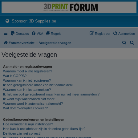
3dprintforum
Het 3D print forum van de Benelux na de sluiting van 3dprintforum.nl
(Opens a new tab)
Sponsor: 3D Supplies.be
Donaties
V&A
Regels
Registreer
Aanmelden
Z
Z
Forumoverzicht
Veelgestelde vragen
o
o
Veelgestelde vragen
e
e
k
k
Aanmeld- en registratievragen
Waarom moet ik me registreren?
Wat is COPPA?
Waarom kan ik niet registreren?
Ik ben geregistreerd maar kan niet aanmelden!
Waarom kan ik niet aanmelden?
Ik heb me ooit geregistreerd maar kan nu niet meer aanmelden!?
Ik weet mijn wachtwoord niet meer!
Waarom word ik automatisch afgemeld?
Wat doet "verwijder cookies"?
Gebruikersvoorkeuren en instellingen
Hoe verander ik mijn instellingen?
Hoe kan ik onzichtbaar zijn in de online gebruikers lijst?
De tijden zijn niet correct!
Ik wijzigde de tijdzone, maar de tijd is nog steeds verkeerd!