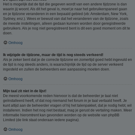
Het is mogelijk dat de tijd die gegeven wordt van een andere tijdzone is dan
waarin jij woont. Als dit het geval is, moet je naar het gebruikerspaneel gaan
en je tijdzone veranderen in een bepaald gebied (vb: Amsterdam, New York,
Sydney, enz.). Wees er bewust van dat het veranderen van de tijdzone, zoals
de meeste instellingen, alleen gedaan kunnen worden door geregistreerde
gebruikers. Als je nog niet geregistreerd bent is dit een goed moment om dit te
doen.
Omhoog
Ik wijzigde de tijdzone, maar de tijd is nog steeds verkeerd!
Als je zeker bent dat je de correcte tijdzone en zomertijd goed hebt ingevuld en
de tijd is nog steeds anders, is waarschijnlijk de tijd op de server verkeerd
ingesteld en zullen de beheerders een aanpassing moeten doen.
Omhoog
Mijn taal zit niet in de lijst!
De meest voorkomende reden hiervoor is dat de beheerder je taal niet
geïnstalleerd heeft, of dat nog niemand het forum in je taal vertaald heeft. Je
kunt altijd aan de beheerder vragen of hij het talenpakket, dat je nodig hebt, wil
installeren. Indien het nog niet bestaat, mag je gerust de vertaling maken. Meer
informatie hieromtrent kan gevonden worden op de website van phpBB
Limited (de link staat onderaan iedere pagina).
Omhoog