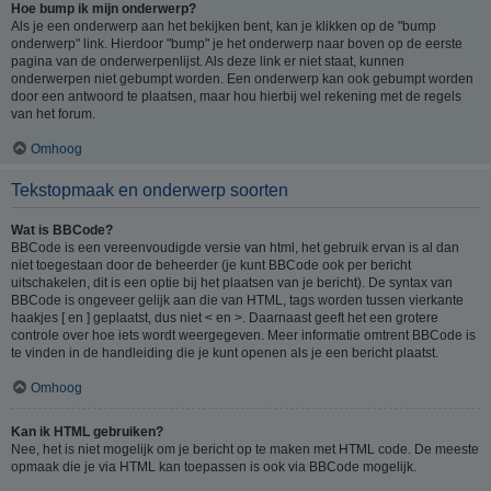
Hoe bump ik mijn onderwerp?
Als je een onderwerp aan het bekijken bent, kan je klikken op de "bump
onderwerp" link. Hierdoor "bump" je het onderwerp naar boven op de eerste
pagina van de onderwerpenlijst. Als deze link er niet staat, kunnen
onderwerpen niet gebumpt worden. Een onderwerp kan ook gebumpt worden
door een antwoord te plaatsen, maar hou hierbij wel rekening met de regels
van het forum.
Omhoog
Tekstopmaak en onderwerp soorten
Wat is BBCode?
BBCode is een vereenvoudigde versie van html, het gebruik ervan is al dan
niet toegestaan door de beheerder (je kunt BBCode ook per bericht
uitschakelen, dit is een optie bij het plaatsen van je bericht). De syntax van
BBCode is ongeveer gelijk aan die van HTML, tags worden tussen vierkante
haakjes [ en ] geplaatst, dus niet < en >. Daarnaast geeft het een grotere
controle over hoe iets wordt weergegeven. Meer informatie omtrent BBCode is
te vinden in de handleiding die je kunt openen als je een bericht plaatst.
Omhoog
Kan ik HTML gebruiken?
Nee, het is niet mogelijk om je bericht op te maken met HTML code. De meeste
opmaak die je via HTML kan toepassen is ook via BBCode mogelijk.