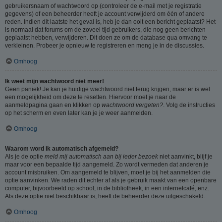
gebruikersnaam of wachtwoord op (controleer de e-mail met je registratie
gegevens) of een beheerder heeft je account verwijderd om één of andere
reden. Indien dit laatste het geval is, heb je dan ooit een bericht geplaatst? Het
is normaal dat forums om de zoveel tijd gebruikers, die nog geen berichten
geplaatst hebben, verwijderen. Dit doen ze om de database qua omvang te
verkleinen. Probeer je opnieuw te registreren en meng je in de discussies.
Omhoog
Ik weet mijn wachtwoord niet meer!
Geen paniek! Je kan je huidige wachtwoord niet terug krijgen, maar er is wel
een mogelijkheid om deze te resetten. Hiervoor moet je naar de
aanmeldpagina gaan en klikken op
wachtwoord vergeten?
. Volg de instructies
op het scherm en even later kan je je weer aanmelden.
Omhoog
Waarom word ik automatisch afgemeld?
Als je de optie
meld mij automatisch aan bij ieder bezoek
niet aanvinkt, blijf je
maar voor een bepaalde tijd aangemeld. Zo wordt vermeden dat anderen je
account misbruiken. Om aangemeld te blijven, moet je bij het aanmelden die
optie aanvinken. We raden dit echter af als je gebruik maakt van een openbare
computer, bijvoorbeeld op school, in de bibliotheek, in een internetcafé, enz.
Als deze optie niet beschikbaar is, heeft de beheerder deze uitgeschakeld.
Omhoog