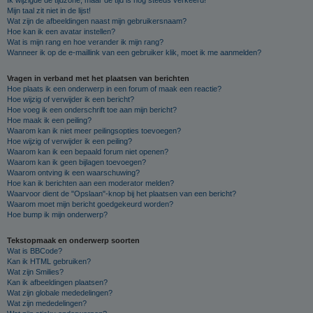
Mijn taal zit niet in de lijst!
Wat zijn de afbeeldingen naast mijn gebruikersnaam?
Hoe kan ik een avatar instellen?
Wat is mijn rang en hoe verander ik mijn rang?
Wanneer ik op de e-maillink van een gebruiker klik, moet ik me aanmelden?
Vragen in verband met het plaatsen van berichten
Hoe plaats ik een onderwerp in een forum of maak een reactie?
Hoe wijzig of verwijder ik een bericht?
Hoe voeg ik een onderschrift toe aan mijn bericht?
Hoe maak ik een peiling?
Waarom kan ik niet meer peilingsopties toevoegen?
Hoe wijzig of verwijder ik een peiling?
Waarom kan ik een bepaald forum niet openen?
Waarom kan ik geen bijlagen toevoegen?
Waarom ontving ik een waarschuwing?
Hoe kan ik berichten aan een moderator melden?
Waarvoor dient de "Opslaan"-knop bij het plaatsen van een bericht?
Waarom moet mijn bericht goedgekeurd worden?
Hoe bump ik mijn onderwerp?
Tekstopmaak en onderwerp soorten
Wat is BBCode?
Kan ik HTML gebruiken?
Wat zijn Smilies?
Kan ik afbeeldingen plaatsen?
Wat zijn globale mededelingen?
Wat zijn mededelingen?