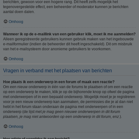
berichten, gewoon voor een hogere rang. Dit heeft zelfs mogelijk het
tegenovergestelde effect, een beheerder of moderator kunnen je berichten
aantal doen dalen.
Omhoog
Wanneer ik op de e-maillink van een gebruiker klik, moet ik me aanmelden?
Alleen geregistreerde gebruikers kunnen gebruik maken van het ingebouwde
e-mailformulier (indien de beheerder dit heeft ingeschakeld). Dit om misbruik
van het e-mailsysteem door anonieme gebruikers te voorkomen.
Omhoog
Vragen in verband met het plaatsen van berichten
Hoe plaats ik een onderwerp in een forum of maak een reactie?
Om een nieuw onderwerp in één van de forums te plaatsen of om een reactie
op een onderwerp te maken, klik je op de bijhorende knop op ofwel de pagina
met onderwerpen of in een bepaald onderwerp. Mogelijk moet je je registreren
voor je een nieuw onderwerp kan aanmaken, de permissies die je al dan niet
hebt in het forum staan onderaan de pagina met onderwerpen of in een
onderwerp (de lijst met
je mag geen nieuwe onderwerpen in dit forum
plaatsen, je mag niet antwoorden op een onderwerp in dit forum, enz.
).
Omhoog
Hoe wijzig of verwijder ik een bericht?