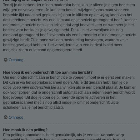
Tenzij je de beheerder of een moderator bent, kun je alleen je eigen berichten
wijzigen en verwijderen. Je kunt een bericht wijzigen (soms maar voor een
beperkte tijd nadat het geplaatst is) door te klikken op de
wijzig
knop van het
desbetreffende bericht. Als er al iemand op je bericht gereageerd heeft, komt er
onderaan je bericht een klein tekstje dat zegt hoeveel keer en wanneer je het
bericht voor het laatst je gewijzigd hebt. Dit zal niet verschijnen als nog
niemand gereageerd heeft, evenmin als een beheerder of moderator je bericht
gewijzigd heeft. Zij kunnen wel een mededeling toevoegen, waarom ze je
bericht gewijzigd hebben. Het verwijderen van een bericht is niet meer
mogelijk zodra er iemand op gereageerd heeft.
Omhoog
Hoe voeg ik een onderschrift toe aan mijn bericht?
Om een onderschrift aan je bericht toe te voegen, moet je er eerst één maken.
Dit kun je via het gebruikerspaneel doen. Als je dit gedaan hebt, kun je de
optie
voeg mijn onderschrift toe
aanvinken als je een bericht plaatst. Je kunt er
ook voor zorgen dat je onderschrift automatisch aan ieder nieuw bericht wordt
toegevoegd. Dit doe je door de bijhorende optie te activeren in het
gebruikerspaneel (het is nog altijd mogelijk om het onderschrift uit te
schakelen als je het bericht plaatst).
Omhoog
Hoe maak ik een peiling?
Een peiling aanmaken is heel gemakkelijk, als je een nieuw onderwerp
aanmaakt (of het eerste bericht in een onderwerp bewerkt en als je daar