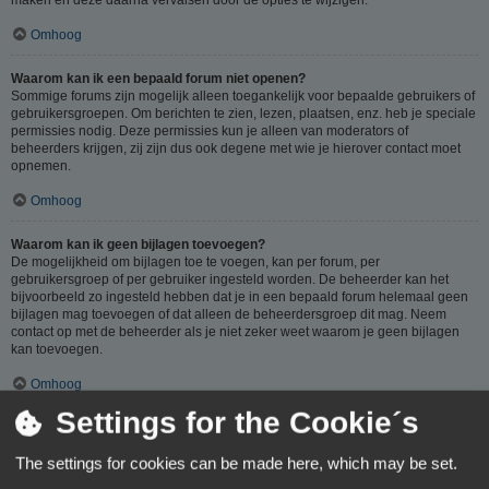
Omhoog
Waarom kan ik een bepaald forum niet openen?
Sommige forums zijn mogelijk alleen toegankelijk voor bepaalde gebruikers of
gebruikersgroepen. Om berichten te zien, lezen, plaatsen, enz. heb je speciale
permissies nodig. Deze permissies kun je alleen van moderators of
beheerders krijgen, zij zijn dus ook degene met wie je hierover contact moet
opnemen.
Omhoog
Waarom kan ik geen bijlagen toevoegen?
De mogelijkheid om bijlagen toe te voegen, kan per forum, per
gebruikersgroep of per gebruiker ingesteld worden. De beheerder kan het
bijvoorbeeld zo ingesteld hebben dat je in een bepaald forum helemaal geen
bijlagen mag toevoegen of dat alleen de beheerdersgroep dit mag. Neem
contact op met de beheerder als je niet zeker weet waarom je geen bijlagen
kan toevoegen.
Omhoog
Settings for the Cookie´s
Waarom ontving ik een waarschuwing?
Op ieder forum gelden specifieke regels, als je één van deze regels (volgens
The settings for cookies can be made here, which may be set.
de beheerder) overtreedt, kun je een waarschuwing ontvangen. Het sturen van
een waarschuwing naar je is een beslissing van de beheerder, phpBB Limited