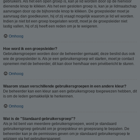
gebruikers. Als het een open groep is, kan je lid worden door op de hiervoor
dienende knop te klikken. Als het een gesloten groep is, kan je je lidmaatschap
aanvragen door op de bijhorende knop te klikken. De groepsleider moet je
aanvraag dan goedkeuren, hij of zij vraagt mogelijk waarom je lid wil worden.
Indien je niet tot een groep toegelaten wordt, moet je de groepsleider niet
lastig vallen, hij of zij heeft een reden om je te weigeren.
Omhoog
Hoe word ik een groepsleider?
Gebruikersgroepen worden door de beheerder gemaakt, deze beslist dus ook
wie de groepsleider is. Als je een gebruikersgroep wil starten, moet je contact
opnemen met de beheerder, dit kan door hem/haar een privébericht te sturen.
Omhoog
Waarom staan verschillende gebruikersgroepen in een andere kleur?
De beheerder kan een kleur aan een gebruikersgroep toegewezen hebben, dit
is om de leden gemakkelijk te herkennen.
Omhoog
Wat is de "Standaard gebruikersgroep"?
Als je lid bent van meerdere gebruikersgroepen, word je standaard
gebruikersgroep gebruikt om je groepskleur en groepsrang te bepalen. De
beheerder kan je de permissies geven om je standaard gebruikersgroep te
wijzigen via het gebruikerspaneel.