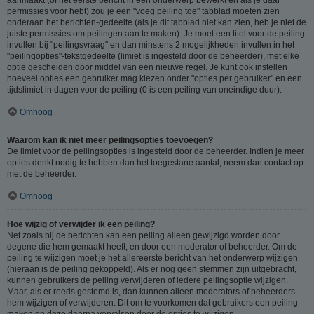
permissies voor hebt) zou je een "voeg peiling toe" tabblad moeten zien
onderaan het berichten-gedeelte (als je dit tabblad niet kan zien, heb je niet de
juiste permissies om peilingen aan te maken). Je moet een titel voor de peiling
invullen bij "peilingsvraag" en dan minstens 2 mogelijkheden invullen in het
"peilingopties"-tekstgedeelte (limiet is ingesteld door de beheerder), met elke
optie gescheiden door middel van een nieuwe regel. Je kunt ook instellen
hoeveel opties een gebruiker mag kiezen onder "opties per gebruiker" en een
tijdslimiet in dagen voor de peiling (0 is een peiling van oneindige duur).
Omhoog
Waarom kan ik niet meer peilingsopties toevoegen?
De limiet voor de peilingsopties is ingesteld door de beheerder. Indien je meer
opties denkt nodig te hebben dan het toegestane aantal, neem dan contact op
met de beheerder.
Omhoog
Hoe wijzig of verwijder ik een peiling?
Net zoals bij de berichten kan een peiling alleen gewijzigd worden door
degene die hem gemaakt heeft, en door een moderator of beheerder. Om de
peiling te wijzigen moet je het allereerste bericht van het onderwerp wijzigen
(hieraan is de peiling gekoppeld). Als er nog geen stemmen zijn uitgebracht,
kunnen gebruikers de peiling verwijderen of iedere peilingsoptie wijzigen.
Maar, als er reeds gestemd is, dan kunnen alleen moderators of beheerders
hem wijzigen of verwijderen. Dit om te voorkomen dat gebruikers een peiling
maken en deze daarna vervalsen door de opties te wijzigen.