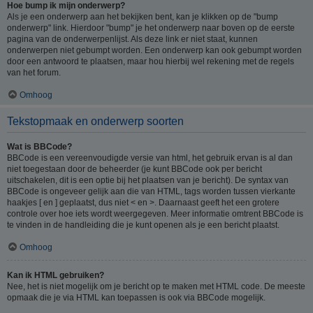
Hoe bump ik mijn onderwerp?
Als je een onderwerp aan het bekijken bent, kan je klikken op de "bump
onderwerp" link. Hierdoor "bump" je het onderwerp naar boven op de eerste
pagina van de onderwerpenlijst. Als deze link er niet staat, kunnen
onderwerpen niet gebumpt worden. Een onderwerp kan ook gebumpt worden
door een antwoord te plaatsen, maar hou hierbij wel rekening met de regels
van het forum.
Omhoog
Tekstopmaak en onderwerp soorten
Wat is BBCode?
BBCode is een vereenvoudigde versie van html, het gebruik ervan is al dan
niet toegestaan door de beheerder (je kunt BBCode ook per bericht
uitschakelen, dit is een optie bij het plaatsen van je bericht). De syntax van
BBCode is ongeveer gelijk aan die van HTML, tags worden tussen vierkante
haakjes [ en ] geplaatst, dus niet < en >. Daarnaast geeft het een grotere
controle over hoe iets wordt weergegeven. Meer informatie omtrent BBCode is
te vinden in de handleiding die je kunt openen als je een bericht plaatst.
Omhoog
Kan ik HTML gebruiken?
Nee, het is niet mogelijk om je bericht op te maken met HTML code. De meeste
opmaak die je via HTML kan toepassen is ook via BBCode mogelijk.