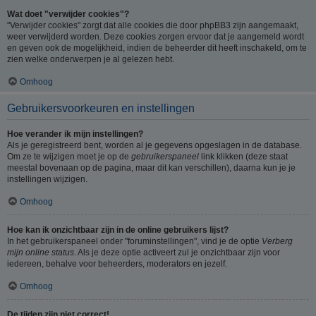
Wat doet "verwijder cookies"?
"Verwijder cookies" zorgt dat alle cookies die door phpBB3 zijn aangemaakt,
weer verwijderd worden. Deze cookies zorgen ervoor dat je aangemeld wordt
en geven ook de mogelijkheid, indien de beheerder dit heeft inschakeld, om te
zien welke onderwerpen je al gelezen hebt.
Omhoog
Gebruikersvoorkeuren en instellingen
Hoe verander ik mijn instellingen?
Als je geregistreerd bent, worden al je gegevens opgeslagen in de database.
Om ze te wijzigen moet je op de
gebruikerspaneel
link klikken (deze staat
meestal bovenaan op de pagina, maar dit kan verschillen), daarna kun je je
instellingen wijzigen.
Omhoog
Hoe kan ik onzichtbaar zijn in de online gebruikers lijst?
In het gebruikerspaneel onder "foruminstellingen", vind je de optie
Verberg
mijn online status
. Als je deze optie activeert zul je onzichtbaar zijn voor
iedereen, behalve voor beheerders, moderators en jezelf.
Omhoog
De tijden zijn niet correct!