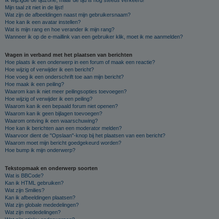
Mijn taal zit niet in de lijst!
Wat zijn de afbeeldingen naast mijn gebruikersnaam?
Hoe kan ik een avatar instellen?
Wat is mijn rang en hoe verander ik mijn rang?
Wanneer ik op de e-maillink van een gebruiker klik, moet ik me aanmelden?
Vragen in verband met het plaatsen van berichten
Hoe plaats ik een onderwerp in een forum of maak een reactie?
Hoe wijzig of verwijder ik een bericht?
Hoe voeg ik een onderschrift toe aan mijn bericht?
Hoe maak ik een peiling?
Waarom kan ik niet meer peilingsopties toevoegen?
Hoe wijzig of verwijder ik een peiling?
Waarom kan ik een bepaald forum niet openen?
Waarom kan ik geen bijlagen toevoegen?
Waarom ontving ik een waarschuwing?
Hoe kan ik berichten aan een moderator melden?
Waarvoor dient de "Opslaan"-knop bij het plaatsen van een bericht?
Waarom moet mijn bericht goedgekeurd worden?
Hoe bump ik mijn onderwerp?
Tekstopmaak en onderwerp soorten
Wat is BBCode?
Kan ik HTML gebruiken?
Wat zijn Smilies?
Kan ik afbeeldingen plaatsen?
Wat zijn globale mededelingen?
Wat zijn mededelingen?