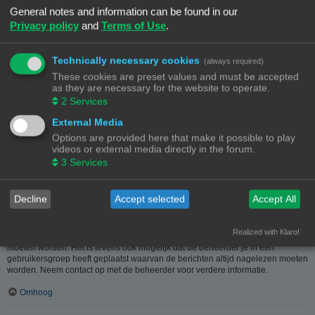
heeft hier dus in geen geval iets mee te maken.
General notes and information can be found in our
Privacy policy
and
Terms of Use
.
Omhoog
Hoe kan ik berichten aan een moderator melden?
Technically necessary cookies
(always required)
Als de beheerder het toelaat, kun je op de hiervoor dienende knop klikken bij
These cookies are preset values and must be accepted
het bericht. Als je hierop geklikt hebt, moet je een paar verplichte stappen
as they are necessary for the website to operate.
volgen om de melding te versturen.
2
Services
Omhoog
External Media
Options are provided here that make it possible to play
Waarvoor dient de "Opslaan"-knop bij het plaatsen van een bericht?
videos or external media directly in the forum.
Hiermee kun je berichten opslaan om ze dan later af te werken en te plaatsen.
3
Services
Een opgeslagen bericht kun je, via de bijhorende optie, in het
gebruikerspaneel weer laden.
Omhoog
Decline
Accept selected
Accept All
Waarom moet mijn bericht goedgekeurd worden?
Realized with Klaro!
De beheerder kan beslist hebben dat geplaatste berichten eerst nagekeken
moeten worden. Het is tevens ook mogelijk dat de beheerder je in een
gebruikersgroep heeft geplaatst waarvan de berichten altijd nagelezen moeten
worden. Neem contact op met de beheerder voor verdere informatie.
Omhoog