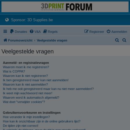
3dprintforum
Het 3D print forum van de Benelux na de sluiting van 3dprintforum.nl
(Opens a new tab)
Sponsor: 3D Supplies.be
Donaties
V&A
Regels
Registreer
Aanmelden
Z
Z
Forumoverzicht
Veelgestelde vragen
o
o
Veelgestelde vragen
e
e
k
k
Aanmeld- en registratievragen
Waarom moet ik me registreren?
Wat is COPPA?
Waarom kan ik niet registreren?
Ik ben geregistreerd maar kan niet aanmelden!
Waarom kan ik niet aanmelden?
Ik heb me ooit geregistreerd maar kan nu niet meer aanmelden!?
Ik weet mijn wachtwoord niet meer!
Waarom word ik automatisch afgemeld?
Wat doet "verwijder cookies"?
Gebruikersvoorkeuren en instellingen
Hoe verander ik mijn instellingen?
Hoe kan ik onzichtbaar zijn in de online gebruikers lijst?
De tijden zijn niet correct!
Ik wijzigde de tijdzone, maar de tijd is nog steeds verkeerd!