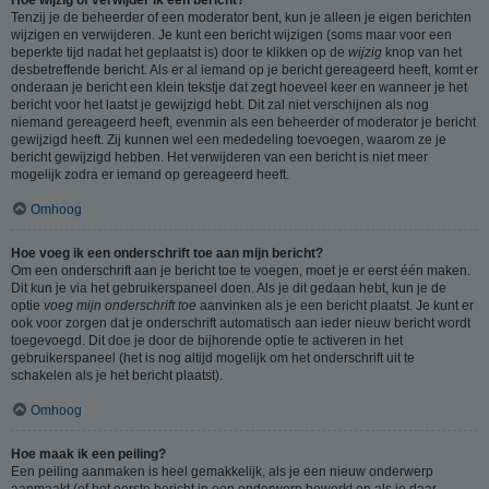
Tenzij je de beheerder of een moderator bent, kun je alleen je eigen berichten
wijzigen en verwijderen. Je kunt een bericht wijzigen (soms maar voor een
beperkte tijd nadat het geplaatst is) door te klikken op de
wijzig
knop van het
desbetreffende bericht. Als er al iemand op je bericht gereageerd heeft, komt er
onderaan je bericht een klein tekstje dat zegt hoeveel keer en wanneer je het
bericht voor het laatst je gewijzigd hebt. Dit zal niet verschijnen als nog
niemand gereageerd heeft, evenmin als een beheerder of moderator je bericht
gewijzigd heeft. Zij kunnen wel een mededeling toevoegen, waarom ze je
bericht gewijzigd hebben. Het verwijderen van een bericht is niet meer
mogelijk zodra er iemand op gereageerd heeft.
Omhoog
Hoe voeg ik een onderschrift toe aan mijn bericht?
Om een onderschrift aan je bericht toe te voegen, moet je er eerst één maken.
Dit kun je via het gebruikerspaneel doen. Als je dit gedaan hebt, kun je de
optie
voeg mijn onderschrift toe
aanvinken als je een bericht plaatst. Je kunt er
ook voor zorgen dat je onderschrift automatisch aan ieder nieuw bericht wordt
toegevoegd. Dit doe je door de bijhorende optie te activeren in het
gebruikerspaneel (het is nog altijd mogelijk om het onderschrift uit te
schakelen als je het bericht plaatst).
Omhoog
Hoe maak ik een peiling?
Een peiling aanmaken is heel gemakkelijk, als je een nieuw onderwerp
aanmaakt (of het eerste bericht in een onderwerp bewerkt en als je daar