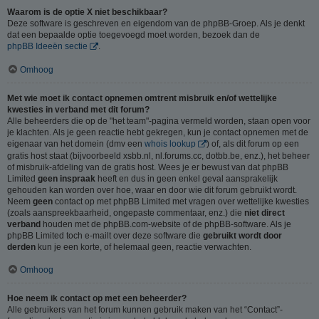
Waarom is de optie X niet beschikbaar?
Deze software is geschreven en eigendom van de phpBB-Groep. Als je denkt
dat een bepaalde optie toegevoegd moet worden, bezoek dan de
phpBB Ideeën sectie
.
Omhoog
Met wie moet ik contact opnemen omtrent misbruik en/of wettelijke
kwesties in verband met dit forum?
Alle beheerders die op de "het team"-pagina vermeld worden, staan open voor
je klachten. Als je geen reactie hebt gekregen, kun je contact opnemen met de
eigenaar van het domein (dmv een
whois lookup
) of, als dit forum op een
gratis host staat (bijvoorbeeld xsbb.nl, nl.forums.cc, dotbb.be, enz.), het beheer
of misbruik-afdeling van de gratis host. Wees je er bewust van dat phpBB
Limited
geen inspraak
heeft en dus in geen enkel geval aansprakelijk
gehouden kan worden over hoe, waar en door wie dit forum gebruikt wordt.
Neem
geen
contact op met phpBB Limited met vragen over wettelijke kwesties
(zoals aanspreekbaarheid, ongepaste commentaar, enz.) die
niet direct
verband
houden met de phpBB.com-website of de phpBB-software. Als je
phpBB Limited toch e-mailt over deze software die
gebruikt wordt door
derden
kun je een korte, of helemaal geen, reactie verwachten.
Omhoog
Hoe neem ik contact op met een beheerder?
Alle gebruikers van het forum kunnen gebruik maken van het “Contact”-