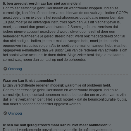
Ik ben geregistreerd maar kan niet aanmelden!
Controleer eerst of je gebruikersnaam en wachtwoord kloppen. Indien ze
correct zijn, kan één of meerdere zaken hiervan de oorzaak zijn. Indien COPPA
geactiveerd is en je tijdens het registratieproces opgaf dat je jonger bent dan
13 jaar, moet je de ontvangen instructies opvolgen. Als dit niet het geval is,
moet je account dan geactiveerd worden? Sommige forums vereisen dat
iedere nieuwe account geactiveerd wordt, ofwel door jezelf of door een
beheerder. Wanneer je je geregistreerd hebt, werd ook medegedeeld of dit al
dan niet nodig is. Indien je een e-mail ontvangen hebt, moet je de daarin
opgegeven instructies volgen. Als je nooit een e-mail ontvangen hebt, was het
opgegeven e-mailadres dan wel juist? Één van de redenen van activatie is om
het aantal valse accounts te doen dalen. Als je zeker bent dat je e-mailadres
correct was, neem dan contact op met de beheerder.
Omhoog
Waarom kan ik niet aanmelden?
Er zijn verschillende redenen mogelijk waarom je dit probleem hebt.
Controleer eerst of je gebruikersnaam en wachtwoord kloppen. Indien ze
correct zijn, kun je contact opnemen met de beheerder om er zeker van te zijn
dat je niet verbannen bent. Het is ook mogelijk dat de forumconfiguratie fout is,
dan moet dit door de beheerder opgelost worden.
Omhoog
Ik heb me ooit geregistreerd maar kan nu niet meer aanmelden!?
De meest voorkomende oorzaken hiervoor zijn: je gaf een verkeerde