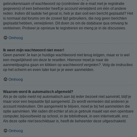
gebruikersnaam of wachtwoord op (controleer de e-mail met je registratie
gegevens) of een beheerder heeft je account verwijderd om één of andere
reden. Indien dit laatste het geval is, heb je dan ooit een bericht geplaatst? Het
is normaal dat forums om de zoveel tijd gebruikers, die nog geen berichten
geplaatst hebben, verwijderen. Dit doen ze om de database qua omvang te
verkleinen. Probeer je opnieuw te registreren en meng je in de discussies.
Omhoog
Ik weet mijn wachtwoord niet meer!
Geen paniek! Je kan je huidige wachtwoord niet terug krijgen, maar er is wel
een mogelijkheid om deze te resetten. Hiervoor moet je naar de
aanmeldpagina gaan en klikken op
wachtwoord vergeten?
. Volg de instructies
op het scherm en even later kan je je weer aanmelden.
Omhoog
Waarom word ik automatisch afgemeld?
Als je de optie
meld mij automatisch aan bij ieder bezoek
niet aanvinkt, blijf je
maar voor een bepaalde tijd aangemeld. Zo wordt vermeden dat anderen je
account misbruiken. Om aangemeld te blijven, moet je bij het aanmelden die
optie aanvinken. We raden dit echter af als je gebruik maakt van een openbare
computer, bijvoorbeeld op school, in de bibliotheek, in een internetcafé, enz.
Als deze optie niet beschikbaar is, heeft de beheerder deze uitgeschakeld.
Omhoog