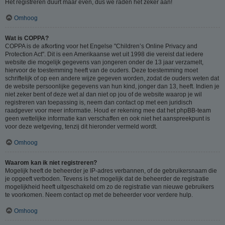
Het registreren duurt maar even, dus we raden het zeker aan!
Omhoog
Wat is COPPA?
COPPA is de afkorting voor het Engelse "Children’s Online Privacy and
Protection Act". Dit is een Amerikaanse wet uit 1998 die vereist dat iedere
website die mogelijk gegevens van jongeren onder de 13 jaar verzamelt,
hiervoor de toestemming heeft van de ouders. Deze toestemming moet
schriftelijk of op een andere wijze gegeven worden, zodat de ouders weten dat
de website persoonlijke gegevens van hun kind, jonger dan 13, heeft. Indien je
niet zeker bent of deze wet al dan niet op jou of de website waarop je wil
registreren van toepassing is, neem dan contact op met een juridisch
raadgever voor meer informatie. Houd er rekening mee dat het phpBB-team
geen wettelijke informatie kan verschaffen en ook niet het aanspreekpunt is
voor deze wetgeving, tenzij dit hieronder vermeld wordt.
Omhoog
Waarom kan ik niet registreren?
Mogelijk heeft de beheerder je IP-adres verbannen, of de gebruikersnaam die
je opgeeft verboden. Tevens is het mogelijk dat de beheerder de registratie
mogelijkheid heeft uitgeschakeld om zo de registratie van nieuwe gebruikers
te voorkomen. Neem contact op met de beheerder voor verdere hulp.
Omhoog