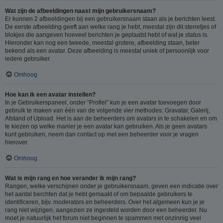
Wat zijn de afbeeldingen naast mijn gebruikersnaam?
Er kunnen 2 afbeeldingen bij een gebruikersnaam staan als je berichten leest.
De eerste afbeelding geeft aan welke rang je hebt, meestal zijn dit sterretjes of
blokjes die aangeven hoeveel berichten je geplaatst hebt of wat je status is.
Hieronder kan nog een tweede, meestal grotere, afbeelding staan, beter
bekend als een avatar. Deze afbeelding is meestal uniek of persoonlijk voor
iedere gebruiker.
Omhoog
Hoe kan ik een avatar instellen?
In je Gebruikerspaneel, onder “Profiel” kun je een avatar toevoegen door
gebruik te maken van één van de volgende vier methodes: Gravatar, Galerij,
Afstand of Upload. Het is aan de beheerders om avatars in te schakelen en om
te kiezen op welke manier je een avatar kan gebruiken. Als je geen avatars
kunt gebruiken, neem dan contact op met een beheerder voor je vragen
hierover.
Omhoog
Wat is mijn rang en hoe verander ik mijn rang?
Rangen, welke verschijnen onder je gebruikersnaam, geven een indicatie over
het aantal berchten dat je hebt gemaakt of om bepaalde gebruikers te
identificeren, bijv. moderators en beheerders. Over het algemeen kun je je
rang niet wijzigen, aangezien ze ingesteld worden door een beheerder. Nu
moet je natuurlijk het forum niet beginnen te spammen met onzinnig veel