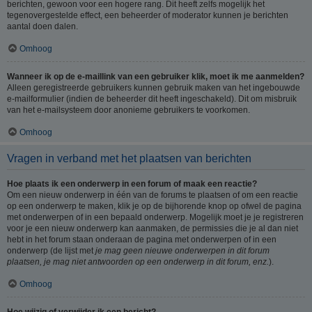
berichten, gewoon voor een hogere rang. Dit heeft zelfs mogelijk het
tegenovergestelde effect, een beheerder of moderator kunnen je berichten
aantal doen dalen.
Omhoog
Wanneer ik op de e-maillink van een gebruiker klik, moet ik me aanmelden?
Alleen geregistreerde gebruikers kunnen gebruik maken van het ingebouwde
e-mailformulier (indien de beheerder dit heeft ingeschakeld). Dit om misbruik
van het e-mailsysteem door anonieme gebruikers te voorkomen.
Omhoog
Vragen in verband met het plaatsen van berichten
Hoe plaats ik een onderwerp in een forum of maak een reactie?
Om een nieuw onderwerp in één van de forums te plaatsen of om een reactie
op een onderwerp te maken, klik je op de bijhorende knop op ofwel de pagina
met onderwerpen of in een bepaald onderwerp. Mogelijk moet je je registreren
voor je een nieuw onderwerp kan aanmaken, de permissies die je al dan niet
hebt in het forum staan onderaan de pagina met onderwerpen of in een
onderwerp (de lijst met
je mag geen nieuwe onderwerpen in dit forum
plaatsen, je mag niet antwoorden op een onderwerp in dit forum, enz.
).
Omhoog
Hoe wijzig of verwijder ik een bericht?