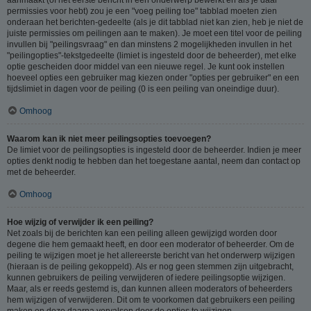
permissies voor hebt) zou je een "voeg peiling toe" tabblad moeten zien
onderaan het berichten-gedeelte (als je dit tabblad niet kan zien, heb je niet de
juiste permissies om peilingen aan te maken). Je moet een titel voor de peiling
invullen bij "peilingsvraag" en dan minstens 2 mogelijkheden invullen in het
"peilingopties"-tekstgedeelte (limiet is ingesteld door de beheerder), met elke
optie gescheiden door middel van een nieuwe regel. Je kunt ook instellen
hoeveel opties een gebruiker mag kiezen onder "opties per gebruiker" en een
tijdslimiet in dagen voor de peiling (0 is een peiling van oneindige duur).
Omhoog
Waarom kan ik niet meer peilingsopties toevoegen?
De limiet voor de peilingsopties is ingesteld door de beheerder. Indien je meer
opties denkt nodig te hebben dan het toegestane aantal, neem dan contact op
met de beheerder.
Omhoog
Hoe wijzig of verwijder ik een peiling?
Net zoals bij de berichten kan een peiling alleen gewijzigd worden door
degene die hem gemaakt heeft, en door een moderator of beheerder. Om de
peiling te wijzigen moet je het allereerste bericht van het onderwerp wijzigen
(hieraan is de peiling gekoppeld). Als er nog geen stemmen zijn uitgebracht,
kunnen gebruikers de peiling verwijderen of iedere peilingsoptie wijzigen.
Maar, als er reeds gestemd is, dan kunnen alleen moderators of beheerders
hem wijzigen of verwijderen. Dit om te voorkomen dat gebruikers een peiling
maken en deze daarna vervalsen door de opties te wijzigen.