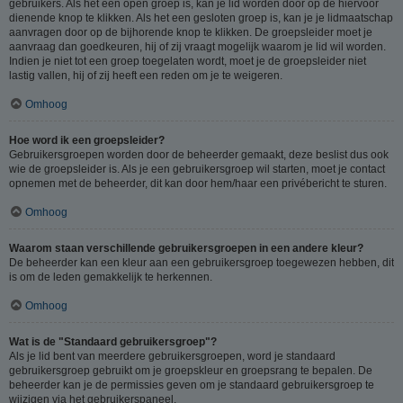
gebruikers. Als het een open groep is, kan je lid worden door op de hiervoor
dienende knop te klikken. Als het een gesloten groep is, kan je je lidmaatschap
aanvragen door op de bijhorende knop te klikken. De groepsleider moet je
aanvraag dan goedkeuren, hij of zij vraagt mogelijk waarom je lid wil worden.
Indien je niet tot een groep toegelaten wordt, moet je de groepsleider niet
lastig vallen, hij of zij heeft een reden om je te weigeren.
Omhoog
Hoe word ik een groepsleider?
Gebruikersgroepen worden door de beheerder gemaakt, deze beslist dus ook
wie de groepsleider is. Als je een gebruikersgroep wil starten, moet je contact
opnemen met de beheerder, dit kan door hem/haar een privébericht te sturen.
Omhoog
Waarom staan verschillende gebruikersgroepen in een andere kleur?
De beheerder kan een kleur aan een gebruikersgroep toegewezen hebben, dit
is om de leden gemakkelijk te herkennen.
Omhoog
Wat is de "Standaard gebruikersgroep"?
Als je lid bent van meerdere gebruikersgroepen, word je standaard
gebruikersgroep gebruikt om je groepskleur en groepsrang te bepalen. De
beheerder kan je de permissies geven om je standaard gebruikersgroep te
wijzigen via het gebruikerspaneel.