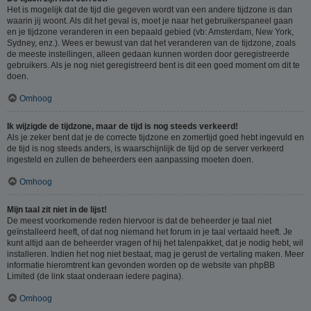
Het is mogelijk dat de tijd die gegeven wordt van een andere tijdzone is dan
waarin jij woont. Als dit het geval is, moet je naar het gebruikerspaneel gaan
en je tijdzone veranderen in een bepaald gebied (vb: Amsterdam, New York,
Sydney, enz.). Wees er bewust van dat het veranderen van de tijdzone, zoals
de meeste instellingen, alleen gedaan kunnen worden door geregistreerde
gebruikers. Als je nog niet geregistreerd bent is dit een goed moment om dit te
doen.
Omhoog
Ik wijzigde de tijdzone, maar de tijd is nog steeds verkeerd!
Als je zeker bent dat je de correcte tijdzone en zomertijd goed hebt ingevuld en
de tijd is nog steeds anders, is waarschijnlijk de tijd op de server verkeerd
ingesteld en zullen de beheerders een aanpassing moeten doen.
Omhoog
Mijn taal zit niet in de lijst!
De meest voorkomende reden hiervoor is dat de beheerder je taal niet
geïnstalleerd heeft, of dat nog niemand het forum in je taal vertaald heeft. Je
kunt altijd aan de beheerder vragen of hij het talenpakket, dat je nodig hebt, wil
installeren. Indien het nog niet bestaat, mag je gerust de vertaling maken. Meer
informatie hieromtrent kan gevonden worden op de website van phpBB
Limited (de link staat onderaan iedere pagina).
Omhoog