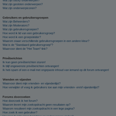
Wat zijn sticky onderwerpen?
Wat zijn gesloten onderwerpen?
Wat zijn onderwerpiconen?
Gebruikers en gebruikersgroepen
Wat zijn Beheerders?
Wat zijn Moderators?
Wat zijn gebruikersgroepen?
Hoe word ik lid van een gebruikersgroep?
Hoe word ik een groepsleider?
Waarom staan verschillende gebruikersgroepen in een andere kleur?
Wat is de "Standaard gebruikersgroep"?
Waarvoor dient de "Het Team"-link?
Privéberichten
Ik kan geen privéberichten sturen!
Ik blijf ongewenste privéberichten ontvangen!
Ik heb spam of een e-mail met ongepaste inhoud van iemand op dit forum ontvangen!
Vrienden en vijanden
Waarvoor dient mijn vrienden- en vijandenlijst?
Hoe verwijder of voeg ik gebruikers toe aan mijn vrienden- en/of vijandenlijst?
Forums doorzoeken
Hoe doorzoek ik het forum?
Waarom levert mijn zoekopdracht geen resultaten op?
Waarom resulteert mijn zoekopdracht in een lege pagina?
Hoe zoek ik een gebruiker?