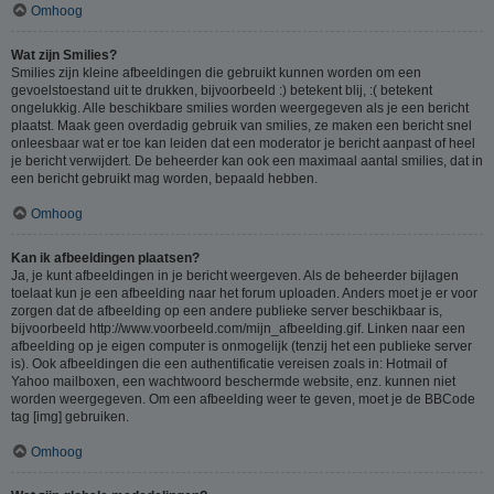
Omhoog
Wat zijn Smilies?
Smilies zijn kleine afbeeldingen die gebruikt kunnen worden om een
gevoelstoestand uit te drukken, bijvoorbeeld :) betekent blij, :( betekent
ongelukkig. Alle beschikbare smilies worden weergegeven als je een bericht
plaatst. Maak geen overdadig gebruik van smilies, ze maken een bericht snel
onleesbaar wat er toe kan leiden dat een moderator je bericht aanpast of heel
je bericht verwijdert. De beheerder kan ook een maximaal aantal smilies, dat in
een bericht gebruikt mag worden, bepaald hebben.
Omhoog
Kan ik afbeeldingen plaatsen?
Ja, je kunt afbeeldingen in je bericht weergeven. Als de beheerder bijlagen
toelaat kun je een afbeelding naar het forum uploaden. Anders moet je er voor
zorgen dat de afbeelding op een andere publieke server beschikbaar is,
bijvoorbeeld http://www.voorbeeld.com/mijn_afbeelding.gif. Linken naar een
afbeelding op je eigen computer is onmogelijk (tenzij het een publieke server
is). Ook afbeeldingen die een authentificatie vereisen zoals in: Hotmail of
Yahoo mailboxen, een wachtwoord beschermde website, enz. kunnen niet
worden weergegeven. Om een afbeelding weer te geven, moet je de BBCode
tag [img] gebruiken.
Omhoog