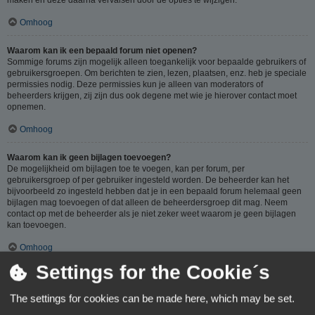
Omhoog
Waarom kan ik een bepaald forum niet openen?
Sommige forums zijn mogelijk alleen toegankelijk voor bepaalde gebruikers of
gebruikersgroepen. Om berichten te zien, lezen, plaatsen, enz. heb je speciale
permissies nodig. Deze permissies kun je alleen van moderators of
beheerders krijgen, zij zijn dus ook degene met wie je hierover contact moet
opnemen.
Omhoog
Waarom kan ik geen bijlagen toevoegen?
De mogelijkheid om bijlagen toe te voegen, kan per forum, per
gebruikersgroep of per gebruiker ingesteld worden. De beheerder kan het
bijvoorbeeld zo ingesteld hebben dat je in een bepaald forum helemaal geen
bijlagen mag toevoegen of dat alleen de beheerdersgroep dit mag. Neem
contact op met de beheerder als je niet zeker weet waarom je geen bijlagen
kan toevoegen.
Omhoog
Settings for the Cookie´s
Waarom ontving ik een waarschuwing?
Op ieder forum gelden specifieke regels, als je één van deze regels (volgens
The settings for cookies can be made here, which may be set.
de beheerder) overtreedt, kun je een waarschuwing ontvangen. Het sturen van
een waarschuwing naar je is een beslissing van de beheerder, phpBB Limited