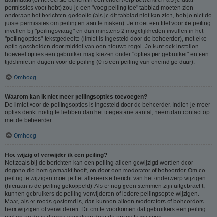
permissies voor hebt) zou je een "voeg peiling toe" tabblad moeten zien
onderaan het berichten-gedeelte (als je dit tabblad niet kan zien, heb je niet de
juiste permissies om peilingen aan te maken). Je moet een titel voor de peiling
invullen bij "peilingsvraag" en dan minstens 2 mogelijkheden invullen in het
"peilingopties"-tekstgedeelte (limiet is ingesteld door de beheerder), met elke
optie gescheiden door middel van een nieuwe regel. Je kunt ook instellen
hoeveel opties een gebruiker mag kiezen onder "opties per gebruiker" en een
tijdslimiet in dagen voor de peiling (0 is een peiling van oneindige duur).
Omhoog
Waarom kan ik niet meer peilingsopties toevoegen?
De limiet voor de peilingsopties is ingesteld door de beheerder. Indien je meer
opties denkt nodig te hebben dan het toegestane aantal, neem dan contact op
met de beheerder.
Omhoog
Hoe wijzig of verwijder ik een peiling?
Net zoals bij de berichten kan een peiling alleen gewijzigd worden door
degene die hem gemaakt heeft, en door een moderator of beheerder. Om de
peiling te wijzigen moet je het allereerste bericht van het onderwerp wijzigen
(hieraan is de peiling gekoppeld). Als er nog geen stemmen zijn uitgebracht,
kunnen gebruikers de peiling verwijderen of iedere peilingsoptie wijzigen.
Maar, als er reeds gestemd is, dan kunnen alleen moderators of beheerders
hem wijzigen of verwijderen. Dit om te voorkomen dat gebruikers een peiling
maken en deze daarna vervalsen door de opties te wijzigen.