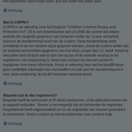
Het registreren duurt maar even, dus we raden het zeker aan!
Omhoog
Wat is COPPA?
COPPA is de afkorting voor het Engelse "Children’s Online Privacy and
Protection Act". Dit is een Amerikaanse wet uit 1998 die vereist dat iedere
website die mogelijk gegevens van jongeren onder de 13 jaar verzamelt,
hiervoor de toestemming heeft van de ouders. Deze toestemming moet
schriftelijk of op een andere wijze gegeven worden, zodat de ouders weten dat
de website persoonlijke gegevens van hun kind, jonger dan 13, heeft. Indien je
niet zeker bent of deze wet al dan niet op jou of de website waarop je wil
registreren van toepassing is, neem dan contact op met een juridisch
raadgever voor meer informatie. Houd er rekening mee dat het phpBB-team
geen wettelijke informatie kan verschaffen en ook niet het aanspreekpunt is
voor deze wetgeving, tenzij dit hieronder vermeld wordt.
Omhoog
Waarom kan ik niet registreren?
Mogelijk heeft de beheerder je IP-adres verbannen, of de gebruikersnaam die
je opgeeft verboden. Tevens is het mogelijk dat de beheerder de registratie
mogelijkheid heeft uitgeschakeld om zo de registratie van nieuwe gebruikers
te voorkomen. Neem contact op met de beheerder voor verdere hulp.
Omhoog