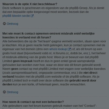
Waarom is de optie X niet beschikbaar?
Deze software is geschreven en eigendom van de phpBB-Groep. Als je denkt
dat een bepaalde optie toegevoegd moet worden, bezoek dan de
phpBB Ideeën sectie
.
Omhoog
Met wie moet ik contact opnemen omtrent misbruik en/of wettelijke
kwesties in verband met dit forum?
Alle beheerders die op de "het team"-pagina vermeld worden, staan open voor
je klachten. Als je geen reactie hebt gekregen, kun je contact opnemen met de
eigenaar van het domein (dmv een
whois lookup
) of, als dit forum op een
gratis host staat (bijvoorbeeld xsbb.nl, nl.forums.cc, dotbb.be, enz.), het beheer
of misbruik-afdeling van de gratis host. Wees je er bewust van dat phpBB
Limited
geen inspraak
heeft en dus in geen enkel geval aansprakelijk
gehouden kan worden over hoe, waar en door wie dit forum gebruikt wordt.
Neem
geen
contact op met phpBB Limited met vragen over wettelijke kwesties
(zoals aanspreekbaarheid, ongepaste commentaar, enz.) die
niet direct
verband
houden met de phpBB.com-website of de phpBB-software. Als je
phpBB Limited toch e-mailt over deze software die
gebruikt wordt door
derden
kun je een korte, of helemaal geen, reactie verwachten.
Omhoog
Hoe neem ik contact op met een beheerder?
Alle gebruikers van het forum kunnen gebruik maken van het “Contact”-