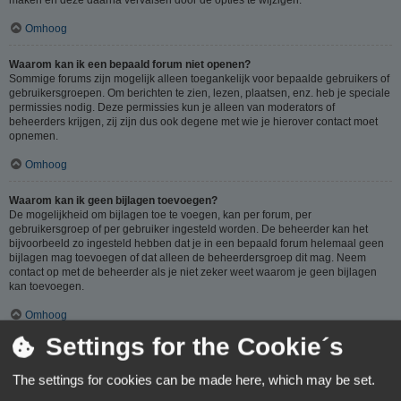
Omhoog
Waarom kan ik een bepaald forum niet openen?
Sommige forums zijn mogelijk alleen toegankelijk voor bepaalde gebruikers of
gebruikersgroepen. Om berichten te zien, lezen, plaatsen, enz. heb je speciale
permissies nodig. Deze permissies kun je alleen van moderators of
beheerders krijgen, zij zijn dus ook degene met wie je hierover contact moet
opnemen.
Omhoog
Waarom kan ik geen bijlagen toevoegen?
De mogelijkheid om bijlagen toe te voegen, kan per forum, per
gebruikersgroep of per gebruiker ingesteld worden. De beheerder kan het
bijvoorbeeld zo ingesteld hebben dat je in een bepaald forum helemaal geen
bijlagen mag toevoegen of dat alleen de beheerdersgroep dit mag. Neem
contact op met de beheerder als je niet zeker weet waarom je geen bijlagen
kan toevoegen.
Omhoog
Settings for the Cookie´s
Waarom ontving ik een waarschuwing?
Op ieder forum gelden specifieke regels, als je één van deze regels (volgens
The settings for cookies can be made here, which may be set.
de beheerder) overtreedt, kun je een waarschuwing ontvangen. Het sturen van
een waarschuwing naar je is een beslissing van de beheerder, phpBB Limited