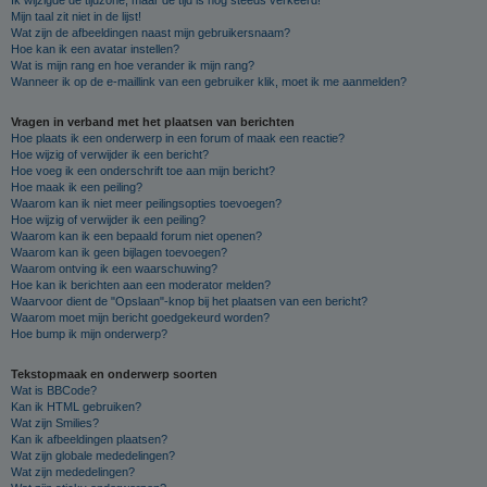
Mijn taal zit niet in de lijst!
Wat zijn de afbeeldingen naast mijn gebruikersnaam?
Hoe kan ik een avatar instellen?
Wat is mijn rang en hoe verander ik mijn rang?
Wanneer ik op de e-maillink van een gebruiker klik, moet ik me aanmelden?
Vragen in verband met het plaatsen van berichten
Hoe plaats ik een onderwerp in een forum of maak een reactie?
Hoe wijzig of verwijder ik een bericht?
Hoe voeg ik een onderschrift toe aan mijn bericht?
Hoe maak ik een peiling?
Waarom kan ik niet meer peilingsopties toevoegen?
Hoe wijzig of verwijder ik een peiling?
Waarom kan ik een bepaald forum niet openen?
Waarom kan ik geen bijlagen toevoegen?
Waarom ontving ik een waarschuwing?
Hoe kan ik berichten aan een moderator melden?
Waarvoor dient de "Opslaan"-knop bij het plaatsen van een bericht?
Waarom moet mijn bericht goedgekeurd worden?
Hoe bump ik mijn onderwerp?
Tekstopmaak en onderwerp soorten
Wat is BBCode?
Kan ik HTML gebruiken?
Wat zijn Smilies?
Kan ik afbeeldingen plaatsen?
Wat zijn globale mededelingen?
Wat zijn mededelingen?