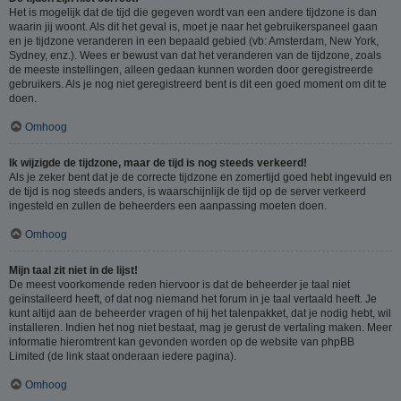
Het is mogelijk dat de tijd die gegeven wordt van een andere tijdzone is dan
waarin jij woont. Als dit het geval is, moet je naar het gebruikerspaneel gaan
en je tijdzone veranderen in een bepaald gebied (vb: Amsterdam, New York,
Sydney, enz.). Wees er bewust van dat het veranderen van de tijdzone, zoals
de meeste instellingen, alleen gedaan kunnen worden door geregistreerde
gebruikers. Als je nog niet geregistreerd bent is dit een goed moment om dit te
doen.
Omhoog
Ik wijzigde de tijdzone, maar de tijd is nog steeds verkeerd!
Als je zeker bent dat je de correcte tijdzone en zomertijd goed hebt ingevuld en
de tijd is nog steeds anders, is waarschijnlijk de tijd op de server verkeerd
ingesteld en zullen de beheerders een aanpassing moeten doen.
Omhoog
Mijn taal zit niet in de lijst!
De meest voorkomende reden hiervoor is dat de beheerder je taal niet
geïnstalleerd heeft, of dat nog niemand het forum in je taal vertaald heeft. Je
kunt altijd aan de beheerder vragen of hij het talenpakket, dat je nodig hebt, wil
installeren. Indien het nog niet bestaat, mag je gerust de vertaling maken. Meer
informatie hieromtrent kan gevonden worden op de website van phpBB
Limited (de link staat onderaan iedere pagina).
Omhoog