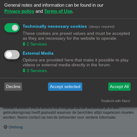
heeft hier dus in geen geval iets mee te maken.
General notes and information can be found in our
Privacy policy
and
Terms of Use
.
Omhoog
Hoe kan ik berichten aan een moderator melden?
Technically necessary cookies
(always required)
Als de beheerder het toelaat, kun je op de hiervoor dienende knop klikken bij
These cookies are preset values and must be accepted
het bericht. Als je hierop geklikt hebt, moet je een paar verplichte stappen
as they are necessary for the website to operate.
volgen om de melding te versturen.
2
Services
Omhoog
External Media
Options are provided here that make it possible to play
Waarvoor dient de "Opslaan"-knop bij het plaatsen van een bericht?
videos or external media directly in the forum.
Hiermee kun je berichten opslaan om ze dan later af te werken en te plaatsen.
3
Services
Een opgeslagen bericht kun je, via de bijhorende optie, in het
gebruikerspaneel weer laden.
Omhoog
Decline
Accept selected
Accept All
Waarom moet mijn bericht goedgekeurd worden?
Realized with Klaro!
De beheerder kan beslist hebben dat geplaatste berichten eerst nagekeken
moeten worden. Het is tevens ook mogelijk dat de beheerder je in een
gebruikersgroep heeft geplaatst waarvan de berichten altijd nagelezen moeten
worden. Neem contact op met de beheerder voor verdere informatie.
Omhoog