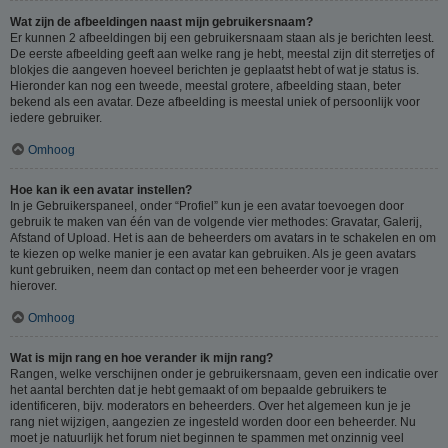
Wat zijn de afbeeldingen naast mijn gebruikersnaam?
Er kunnen 2 afbeeldingen bij een gebruikersnaam staan als je berichten leest.
De eerste afbeelding geeft aan welke rang je hebt, meestal zijn dit sterretjes of
blokjes die aangeven hoeveel berichten je geplaatst hebt of wat je status is.
Hieronder kan nog een tweede, meestal grotere, afbeelding staan, beter
bekend als een avatar. Deze afbeelding is meestal uniek of persoonlijk voor
iedere gebruiker.
Omhoog
Hoe kan ik een avatar instellen?
In je Gebruikerspaneel, onder “Profiel” kun je een avatar toevoegen door
gebruik te maken van één van de volgende vier methodes: Gravatar, Galerij,
Afstand of Upload. Het is aan de beheerders om avatars in te schakelen en om
te kiezen op welke manier je een avatar kan gebruiken. Als je geen avatars
kunt gebruiken, neem dan contact op met een beheerder voor je vragen
hierover.
Omhoog
Wat is mijn rang en hoe verander ik mijn rang?
Rangen, welke verschijnen onder je gebruikersnaam, geven een indicatie over
het aantal berchten dat je hebt gemaakt of om bepaalde gebruikers te
identificeren, bijv. moderators en beheerders. Over het algemeen kun je je
rang niet wijzigen, aangezien ze ingesteld worden door een beheerder. Nu
moet je natuurlijk het forum niet beginnen te spammen met onzinnig veel