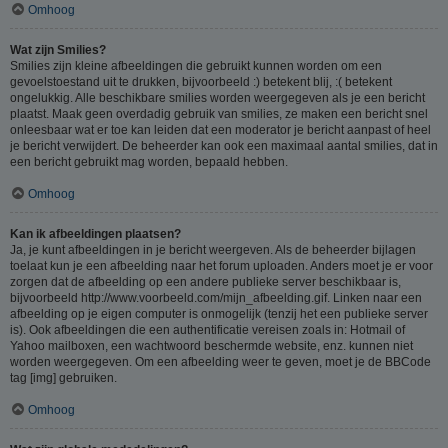
Omhoog
Wat zijn Smilies?
Smilies zijn kleine afbeeldingen die gebruikt kunnen worden om een
gevoelstoestand uit te drukken, bijvoorbeeld :) betekent blij, :( betekent
ongelukkig. Alle beschikbare smilies worden weergegeven als je een bericht
plaatst. Maak geen overdadig gebruik van smilies, ze maken een bericht snel
onleesbaar wat er toe kan leiden dat een moderator je bericht aanpast of heel
je bericht verwijdert. De beheerder kan ook een maximaal aantal smilies, dat in
een bericht gebruikt mag worden, bepaald hebben.
Omhoog
Kan ik afbeeldingen plaatsen?
Ja, je kunt afbeeldingen in je bericht weergeven. Als de beheerder bijlagen
toelaat kun je een afbeelding naar het forum uploaden. Anders moet je er voor
zorgen dat de afbeelding op een andere publieke server beschikbaar is,
bijvoorbeeld http://www.voorbeeld.com/mijn_afbeelding.gif. Linken naar een
afbeelding op je eigen computer is onmogelijk (tenzij het een publieke server
is). Ook afbeeldingen die een authentificatie vereisen zoals in: Hotmail of
Yahoo mailboxen, een wachtwoord beschermde website, enz. kunnen niet
worden weergegeven. Om een afbeelding weer te geven, moet je de BBCode
tag [img] gebruiken.
Omhoog