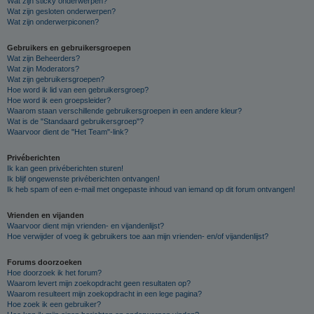
Wat zijn sticky onderwerpen?
Wat zijn gesloten onderwerpen?
Wat zijn onderwerpiconen?
Gebruikers en gebruikersgroepen
Wat zijn Beheerders?
Wat zijn Moderators?
Wat zijn gebruikersgroepen?
Hoe word ik lid van een gebruikersgroep?
Hoe word ik een groepsleider?
Waarom staan verschillende gebruikersgroepen in een andere kleur?
Wat is de "Standaard gebruikersgroep"?
Waarvoor dient de "Het Team"-link?
Privéberichten
Ik kan geen privéberichten sturen!
Ik blijf ongewenste privéberichten ontvangen!
Ik heb spam of een e-mail met ongepaste inhoud van iemand op dit forum ontvangen!
Vrienden en vijanden
Waarvoor dient mijn vrienden- en vijandenlijst?
Hoe verwijder of voeg ik gebruikers toe aan mijn vrienden- en/of vijandenlijst?
Forums doorzoeken
Hoe doorzoek ik het forum?
Waarom levert mijn zoekopdracht geen resultaten op?
Waarom resulteert mijn zoekopdracht in een lege pagina?
Hoe zoek ik een gebruiker?