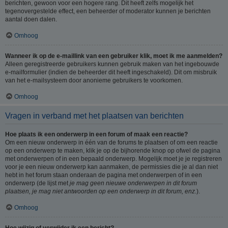
berichten, gewoon voor een hogere rang. Dit heeft zelfs mogelijk het
tegenovergestelde effect, een beheerder of moderator kunnen je berichten
aantal doen dalen.
Omhoog
Wanneer ik op de e-maillink van een gebruiker klik, moet ik me aanmelden?
Alleen geregistreerde gebruikers kunnen gebruik maken van het ingebouwde
e-mailformulier (indien de beheerder dit heeft ingeschakeld). Dit om misbruik
van het e-mailsysteem door anonieme gebruikers te voorkomen.
Omhoog
Vragen in verband met het plaatsen van berichten
Hoe plaats ik een onderwerp in een forum of maak een reactie?
Om een nieuw onderwerp in één van de forums te plaatsen of om een reactie
op een onderwerp te maken, klik je op de bijhorende knop op ofwel de pagina
met onderwerpen of in een bepaald onderwerp. Mogelijk moet je je registreren
voor je een nieuw onderwerp kan aanmaken, de permissies die je al dan niet
hebt in het forum staan onderaan de pagina met onderwerpen of in een
onderwerp (de lijst met
je mag geen nieuwe onderwerpen in dit forum
plaatsen, je mag niet antwoorden op een onderwerp in dit forum, enz.
).
Omhoog
Hoe wijzig of verwijder ik een bericht?