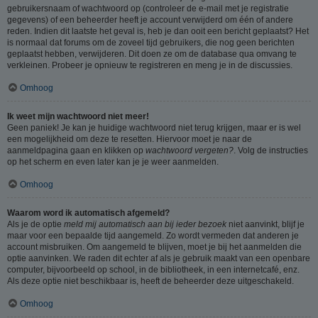
gebruikersnaam of wachtwoord op (controleer de e-mail met je registratie
gegevens) of een beheerder heeft je account verwijderd om één of andere
reden. Indien dit laatste het geval is, heb je dan ooit een bericht geplaatst? Het
is normaal dat forums om de zoveel tijd gebruikers, die nog geen berichten
geplaatst hebben, verwijderen. Dit doen ze om de database qua omvang te
verkleinen. Probeer je opnieuw te registreren en meng je in de discussies.
Omhoog
Ik weet mijn wachtwoord niet meer!
Geen paniek! Je kan je huidige wachtwoord niet terug krijgen, maar er is wel
een mogelijkheid om deze te resetten. Hiervoor moet je naar de
aanmeldpagina gaan en klikken op
wachtwoord vergeten?
. Volg de instructies
op het scherm en even later kan je je weer aanmelden.
Omhoog
Waarom word ik automatisch afgemeld?
Als je de optie
meld mij automatisch aan bij ieder bezoek
niet aanvinkt, blijf je
maar voor een bepaalde tijd aangemeld. Zo wordt vermeden dat anderen je
account misbruiken. Om aangemeld te blijven, moet je bij het aanmelden die
optie aanvinken. We raden dit echter af als je gebruik maakt van een openbare
computer, bijvoorbeeld op school, in de bibliotheek, in een internetcafé, enz.
Als deze optie niet beschikbaar is, heeft de beheerder deze uitgeschakeld.
Omhoog