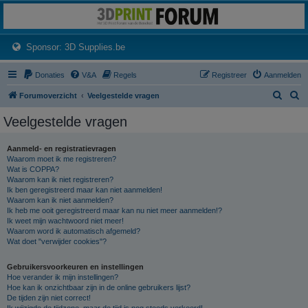
3dprintforum
Het 3D print forum van de Benelux na de sluiting van 3dprintforum.nl
(Opens a new tab)
Sponsor: 3D Supplies.be
Donaties
V&A
Regels
Registreer
Aanmelden
Z
Z
Forumoverzicht
Veelgestelde vragen
o
o
Veelgestelde vragen
e
e
k
k
Aanmeld- en registratievragen
Waarom moet ik me registreren?
Wat is COPPA?
Waarom kan ik niet registreren?
Ik ben geregistreerd maar kan niet aanmelden!
Waarom kan ik niet aanmelden?
Ik heb me ooit geregistreerd maar kan nu niet meer aanmelden!?
Ik weet mijn wachtwoord niet meer!
Waarom word ik automatisch afgemeld?
Wat doet "verwijder cookies"?
Gebruikersvoorkeuren en instellingen
Hoe verander ik mijn instellingen?
Hoe kan ik onzichtbaar zijn in de online gebruikers lijst?
De tijden zijn niet correct!
Ik wijzigde de tijdzone, maar de tijd is nog steeds verkeerd!