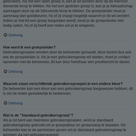
gebruikers. Als het een open groep is, kan je lid worden door op de hiervoor
dienende knop te klikken. Als het een gesloten groep is, kan je je lidmaatschap
aanvragen door op de bijhorende knop te klikken. De groepsleider moet je
aanvraag dan goedkeuren, hij of zij vraagt mogelijk waarom je lid wil worden.
Indien je niet tot een groep toegelaten wordt, moet je de groepsleider niet
lastig vallen, hij of zij heeft een reden om je te weigeren.
Omhoog
Hoe word ik een groepsleider?
Gebruikersgroepen worden door de beheerder gemaakt, deze beslist dus ook
wie de groepsleider is. Als je een gebruikersgroep wil starten, moet je contact
opnemen met de beheerder, dit kan door hem/haar een privébericht te sturen.
Omhoog
Waarom staan verschillende gebruikersgroepen in een andere kleur?
De beheerder kan een kleur aan een gebruikersgroep toegewezen hebben, dit
is om de leden gemakkelijk te herkennen.
Omhoog
Wat is de "Standaard gebruikersgroep"?
Als je lid bent van meerdere gebruikersgroepen, word je standaard
gebruikersgroep gebruikt om je groepskleur en groepsrang te bepalen. De
beheerder kan je de permissies geven om je standaard gebruikersgroep te
wijzigen via het gebruikerspaneel.