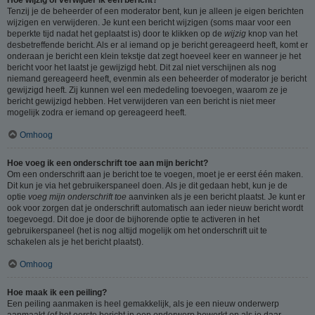
Tenzij je de beheerder of een moderator bent, kun je alleen je eigen berichten
wijzigen en verwijderen. Je kunt een bericht wijzigen (soms maar voor een
beperkte tijd nadat het geplaatst is) door te klikken op de
wijzig
knop van het
desbetreffende bericht. Als er al iemand op je bericht gereageerd heeft, komt er
onderaan je bericht een klein tekstje dat zegt hoeveel keer en wanneer je het
bericht voor het laatst je gewijzigd hebt. Dit zal niet verschijnen als nog
niemand gereageerd heeft, evenmin als een beheerder of moderator je bericht
gewijzigd heeft. Zij kunnen wel een mededeling toevoegen, waarom ze je
bericht gewijzigd hebben. Het verwijderen van een bericht is niet meer
mogelijk zodra er iemand op gereageerd heeft.
Omhoog
Hoe voeg ik een onderschrift toe aan mijn bericht?
Om een onderschrift aan je bericht toe te voegen, moet je er eerst één maken.
Dit kun je via het gebruikerspaneel doen. Als je dit gedaan hebt, kun je de
optie
voeg mijn onderschrift toe
aanvinken als je een bericht plaatst. Je kunt er
ook voor zorgen dat je onderschrift automatisch aan ieder nieuw bericht wordt
toegevoegd. Dit doe je door de bijhorende optie te activeren in het
gebruikerspaneel (het is nog altijd mogelijk om het onderschrift uit te
schakelen als je het bericht plaatst).
Omhoog
Hoe maak ik een peiling?
Een peiling aanmaken is heel gemakkelijk, als je een nieuw onderwerp
aanmaakt (of het eerste bericht in een onderwerp bewerkt en als je daar