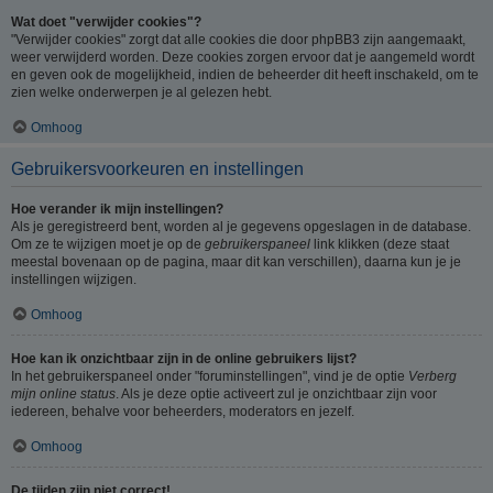
Wat doet "verwijder cookies"?
"Verwijder cookies" zorgt dat alle cookies die door phpBB3 zijn aangemaakt,
weer verwijderd worden. Deze cookies zorgen ervoor dat je aangemeld wordt
en geven ook de mogelijkheid, indien de beheerder dit heeft inschakeld, om te
zien welke onderwerpen je al gelezen hebt.
Omhoog
Gebruikersvoorkeuren en instellingen
Hoe verander ik mijn instellingen?
Als je geregistreerd bent, worden al je gegevens opgeslagen in de database.
Om ze te wijzigen moet je op de
gebruikerspaneel
link klikken (deze staat
meestal bovenaan op de pagina, maar dit kan verschillen), daarna kun je je
instellingen wijzigen.
Omhoog
Hoe kan ik onzichtbaar zijn in de online gebruikers lijst?
In het gebruikerspaneel onder "foruminstellingen", vind je de optie
Verberg
mijn online status
. Als je deze optie activeert zul je onzichtbaar zijn voor
iedereen, behalve voor beheerders, moderators en jezelf.
Omhoog
De tijden zijn niet correct!