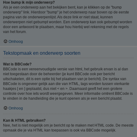
Hoe bump ik mijn onderwerp?
Als je een onderwerp aan het bekijken bent, kan je klikken op de "bump
onderwerp" link. Hierdoor "bump" je het onderwerp naar boven op de eerste
pagina van de onderwerpenlijst. Als deze link er niet staat, kunnen
onderwerpen niet gebumpt worden. Een onderwerp kan ook gebumpt worden
door een antwoord te plaatsen, maar hou hierbij wel rekening met de regels
van het forum.
Omhoog
Tekstopmaak en onderwerp soorten
Wat is BBCode?
BBCode is een vereenvoudigde versie van html, het gebruik ervan is al dan
niet toegestaan door de beheerder (je kunt BBCode ook per bericht
uitschakelen, dit is een optie bij het plaatsen van je bericht). De syntax van
BBCode is ongeveer gelijk aan die van HTML, tags worden tussen vierkante
haakjes [ en ] geplaatst, dus niet < en >. Daarnaast geeft het een grotere
controle over hoe iets wordt weergegeven. Meer informatie omtrent BBCode is
te vinden in de handleiding die je kunt openen als je een bericht plaatst.
Omhoog
Kan ik HTML gebruiken?
Nee, het is niet mogelijk om je bericht op te maken met HTML code. De meeste
opmaak die je via HTML kan toepassen is ook via BBCode mogelijk.