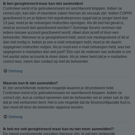
Ik ben geregistreerd maar kan niet aanmelden!
Controleer eerst of je gebruikersnaam en wachtwoord kloppen. Indien ze
correct zijn, kan één of meerdere zaken hiervan de oorzaak zijn. Indien COPPA
geactiveerd is en je tijdens het registratieproces opgaf dat je jonger bent dan
13 jaar, moet je de ontvangen instructies opvolgen. Als dit niet het geval is,
moet je account dan geactiveerd worden? Sommige forums vereisen dat
iedere nieuwe account geactiveerd wordt, ofwel door jezelf of door een
beheerder. Wanneer je je geregistreerd hebt, werd ook medegedeeld of dit al
dan niet nodig is. Indien je een e-mail ontvangen hebt, moet je de daarin
opgegeven instructies volgen. Als je nooit een e-mail ontvangen hebt, was het
opgegeven e-mailadres dan wel juist? Één van de redenen van activatie is om
het aantal valse accounts te doen dalen. Als je zeker bent dat je e-mailadres
correct was, neem dan contact op met de beheerder.
Omhoog
Waarom kan ik niet aanmelden?
Er zijn verschillende redenen mogelijk waarom je dit probleem hebt.
Controleer eerst of je gebruikersnaam en wachtwoord kloppen. Indien ze
correct zijn, kun je contact opnemen met de beheerder om er zeker van te zijn
dat je niet verbannen bent. Het is ook mogelijk dat de forumconfiguratie fout is,
dan moet dit door de beheerder opgelost worden.
Omhoog
Ik heb me ooit geregistreerd maar kan nu niet meer aanmelden!?
De meest voorkomende oorzaken hiervoor zijn: je gaf een verkeerde