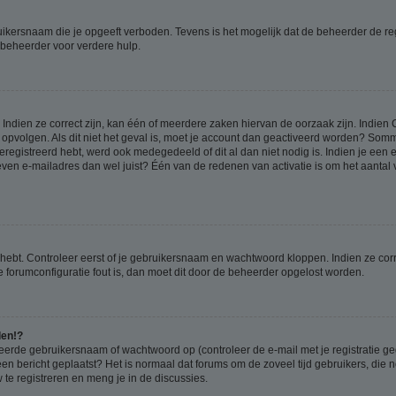
ikersnaam die je opgeeft verboden. Tevens is het mogelijk dat de beheerder de regi
beheerder voor verdere hulp.
ndien ze correct zijn, kan één of meerdere zaken hiervan de oorzaak zijn. Indien C
es opvolgen. Als dit niet het geval is, moet je account dan geactiveerd worden? S
geregistreerd hebt, werd ook medegedeeld of dit al dan niet nodig is. Indien je een
ven e-mailadres dan wel juist? Één van de redenen van activatie is om het aantal va
 hebt. Controleer eerst of je gebruikersnaam en wachtwoord kloppen. Indien ze cor
 de forumconfiguratie fout is, dan moet dit door de beheerder opgelost worden.
den!?
eerde gebruikersnaam of wachtwoord op (controleer de e-mail met je registratie g
it een bericht geplaatst? Het is normaal dat forums om de zoveel tijd gebruikers, di
e registreren en meng je in de discussies.