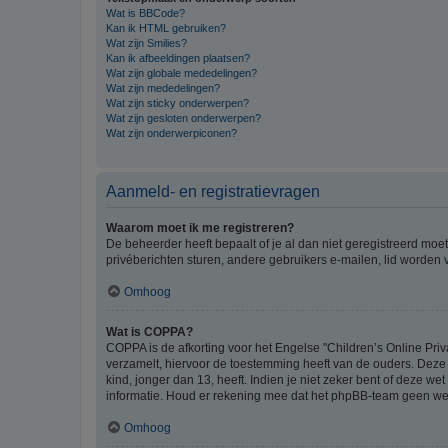
Wat is BBCode?
Kan ik HTML gebruiken?
Wat zijn Smilies?
Kan ik afbeeldingen plaatsen?
Wat zijn globale mededelingen?
Wat zijn mededelingen?
Wat zijn sticky onderwerpen?
Wat zijn gesloten onderwerpen?
Wat zijn onderwerpiconen?
Aanmeld- en registratievragen
Waarom moet ik me registreren?
De beheerder heeft bepaalt of je al dan niet geregistreerd moet
privéberichten sturen, andere gebruikers e-mailen, lid worden
Omhoog
Wat is COPPA?
COPPA is de afkorting voor het Engelse "Children’s Online Priv
verzamelt, hiervoor de toestemming heeft van de ouders. Deze
kind, jonger dan 13, heeft. Indien je niet zeker bent of deze w
informatie. Houd er rekening mee dat het phpBB-team geen wette
Omhoog