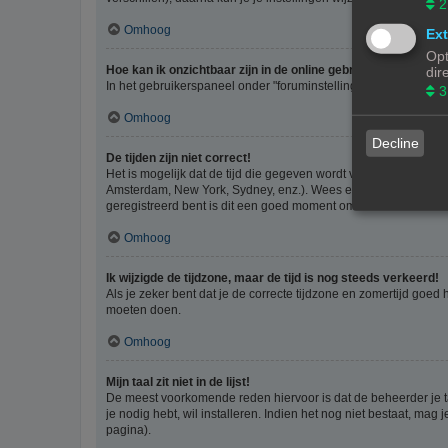
2
Omhoog
Ext
Opt
Hoe kan ik onzichtbaar zijn in de online gebruikers lijst?
dir
In het gebruikerspaneel onder "foruminstellingen", vind je de o
3
Omhoog
Decline
De tijden zijn niet correct!
Het is mogelijk dat de tijd die gegeven wordt van een andere ti
Amsterdam, New York, Sydney, enz.). Wees er bewust van dat he
geregistreerd bent is dit een goed moment om dit te doen.
Omhoog
Ik wijzigde de tijdzone, maar de tijd is nog steeds verkeerd!
Als je zeker bent dat je de correcte tijdzone en zomertijd goed
moeten doen.
Omhoog
Mijn taal zit niet in de lijst!
De meest voorkomende reden hiervoor is dat de beheerder je taal 
je nodig hebt, wil installeren. Indien het nog niet bestaat, m
pagina).