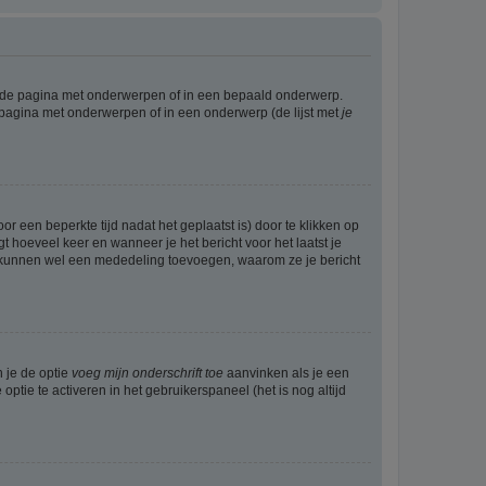
l de pagina met onderwerpen of in een bepaald onderwerp.
 pagina met onderwerpen of in een onderwerp (de lijst met
je
r een beperkte tijd nadat het geplaatst is) door te klikken op
gt hoeveel keer en wanneer je het bericht voor het laatst je
Zij kunnen wel een mededeling toevoegen, waarom ze je bericht
n je de optie
voeg mijn onderschrift toe
aanvinken als je een
optie te activeren in het gebruikerspaneel (het is nog altijd