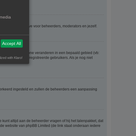
 media
voor iedereen, behalve voor beheerders, moderators en jezelf.
Accept All
eel gaan en je tijdzone veranderen in een bepaald gebied (vb:
 worden door geregistreerde gebruikers. Als je nog niet
ized with Klaro!
er verkeerd ingesteld en zullen de beheerders een aanpassing
 kunt altijd aan de beheerder vragen of hij het talenpakket, dat
p de website van phpBB Limited (de link staat onderaan iedere