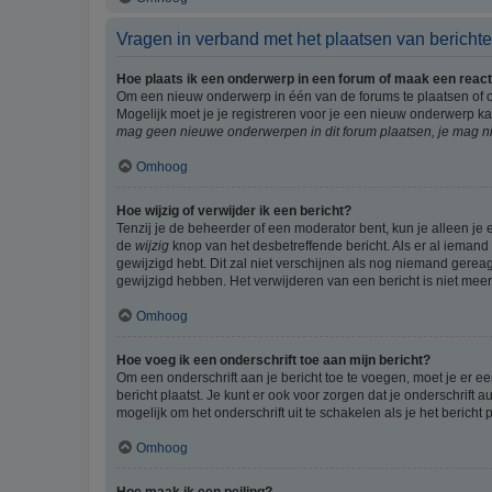
Vragen in verband met het plaatsen van bericht
Hoe plaats ik een onderwerp in een forum of maak een react
Om een nieuw onderwerp in één van de forums te plaatsen of 
Mogelijk moet je je registreren voor je een nieuw onderwerp k
mag geen nieuwe onderwerpen in dit forum plaatsen, je mag ni
Omhoog
Hoe wijzig of verwijder ik een bericht?
Tenzij je de beheerder of een moderator bent, kun je alleen je 
de
wijzig
knop van het desbetreffende bericht. Als er al iemand o
gewijzigd hebt. Dit zal niet verschijnen als nog niemand gere
gewijzigd hebben. Het verwijderen van een bericht is niet mee
Omhoog
Hoe voeg ik een onderschrift toe aan mijn bericht?
Om een onderschrift aan je bericht toe te voegen, moet je er ee
bericht plaatst. Je kunt er ook voor zorgen dat je onderschrift 
mogelijk om het onderschrift uit te schakelen als je het bericht p
Omhoog
Hoe maak ik een peiling?