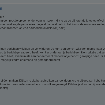
en
ie?
om een reactie op een onderwerp te maken, klik je op de bijhorende knop op ofwe
an aanmaken, de permissies die je al dan niet hebt in het forum staan onderaan de
et antwoorden op een onderwerp in dit forum, enz.
).
eigen berichten wijzigen en verwijderen. Je kunt een bericht wijzigen (soms maar voo
p je bericht gereageerd heeft, komt er onderaan je bericht een klein tekstje dat ze
ageerd heeft, evenmin als een beheerder of moderator je bericht gewijzigd heeft. 
r mogelijk zodra er iemand op gereageerd heeft.
rst één maken. Dit kun je via het gebruikerspaneel doen. Als je dit gedaan hebt, ku
automatisch aan ieder nieuw bericht wordt toegevoegd. Dit doe je door de bijhorende 
laatst).