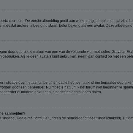
richten leest. De eerste afbeelding geeft aan welke rang je hebt, meestal zijn dit 
e, meestal grotere, afbeelding staan, beter bekend als een avatar. Deze afbeelding 
oegen door gebruik te maken van één van de volgende vier methodes: Gravatar, Gale
n gebruiken. Als je geen avatars kunt gebruiken, neem dan contact op met een beh
indicatie over het aantal berchten dat je hebt gemaakt of om bepaalde gebruikers 
d worden door een beheerder. Nu moet je natuurlijk het forum niet beginnen te sp
en beheerder of moderator kunnen je berichten aantal doen dalen.
k me aanmelden?
t ingebouwde e-mailformulier (indien de beheerder dit heeft ingeschakeld). Dit o