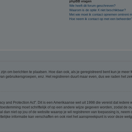
phpBB vragen
Wie heeft dit forum geschreven?
Waarom is de optie X niet beschikbaar?
Met wie moet ik contact opnemen omtrent mis
Hoe neem ik contact op met een beheerder
 zijn om berichten te plaatsen. Hoe dan ook, als je geregistreerd bent kun je meer
 van gebruikersgroepen, enz. Het registreren duurt maar even, dus we raden het ze
acy and Protection Act". Dit is een Amerikaanse wet uit 1998 die vereist dat ieder
 toestemming moet schriftelijk of op een andere wijze gegeven worden, zodat de 
et al dan niet op jou of de website waarop je wil registreren van toepassing is, nee
lijke informatie kan verschaffen en ook niet het aanspreekpunt is voor deze wetge