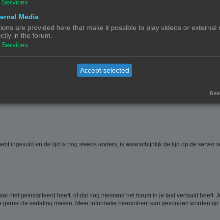
Services
ernal Media
ions are provided here that make it possible to play videos or external
ectly in the forum.
ptie
Verberg mijn online status
. Als je deze optie activeert zul je onzichtbaar zijn 
Services
Accept selected
jdzone is dan waarin jij woont. Als dit het geval is, moet je naar het gebruikerspan
t veranderen van de tijdzone, zoals de meeste instellingen, alleen gedaan kunnen
Real
 hebt ingevuld en de tijd is nog steeds anders, is waarschijnlijk de tijd op de serv
niet geïnstalleerd heeft, of dat nog niemand het forum in je taal vertaald heeft. Je
ag je gerust de vertaling maken. Meer informatie hieromtrent kan gevonden worden o