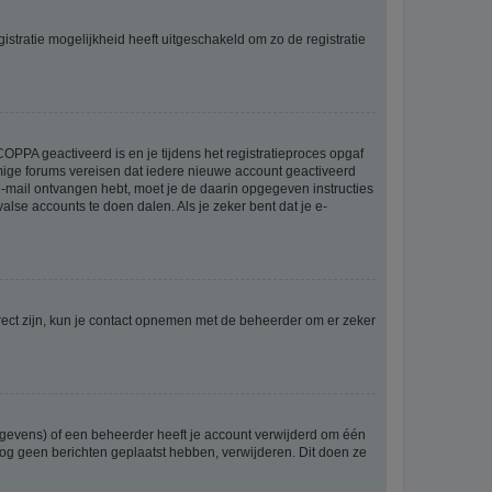
stratie mogelijkheid heeft uitgeschakeld om zo de registratie
OPPA geactiveerd is en je tijdens het registratieproces opgaf
ommige forums vereisen dat iedere nieuwe account geactiveerd
 e-mail ontvangen hebt, moet je de daarin opgegeven instructies
lse accounts te doen dalen. Als je zeker bent dat je e-
rect zijn, kun je contact opnemen met de beheerder om er zeker
egevens) of een beheerder heeft je account verwijderd om één
e nog geen berichten geplaatst hebben, verwijderen. Dit doen ze