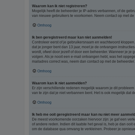
Waarom kan ik niet registreren?
Mogelijk heeft de beheerder je IP-adres verbannen, of de gebru
van nieuwe gebruikers te voorkomen. Neem contact op met de 
Omhoog
Ik ben geregistreerd maar kan niet aanmelden!
Controleer eerst of je gebruikersnaam en wachtwoord kloppen. I
dat je jonger bent dan 13 jaar, moet je de ontvangen instructi
wordt, ofwel door jezelf of door een beheerder. Wanneer je je 
volgen. Als je nooit een e-mail ontvangen hebt, was het opgege
mailadres correct was, neem dan contact op met de beheerder.
Omhoog
Waarom kan ik niet aanmelden?
Er zijn verschillende redenen mogelijk waarom je dit probleem
van te zijn dat je niet verbannen bent. Het is ook mogelijk dat
Omhoog
Ik heb me ooit geregistreerd maar kan nu niet meer aanmel
De meest voorkomende oorzaken hiervoor zijn: je gaf een verk
of andere reden. Indien dit laatste het geval is, heb je dan oo
om de database qua omvang te verkleinen. Probeer je opnieuw t