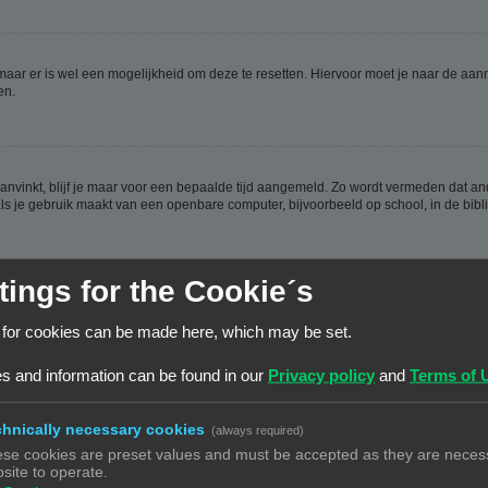
 maar er is wel een mogelijkheid om deze te resetten. Hiervoor moet je naar de a
en.
aanvinkt, blijf je maar voor een bepaalde tijd aangemeld. Zo wordt vermeden dat a
ls je gebruik maakt van een openbare computer, bijvoorbeeld op school, in de biblio
tings for the Cookie´s
ijn aangemaakt, weer verwijderd worden. Deze cookies zorgen ervoor dat je aangem
 for cookies can be made here, which may be set.
en hebt.
s and information can be found in our
Privacy policy
and
Terms of 
hnically necessary cookies
(always required)
se cookies are preset values and must be accepted as they are necess
n de database. Om ze te wijzigen moet je op de
gebruikerspaneel
link klikken (dez
site to operate.