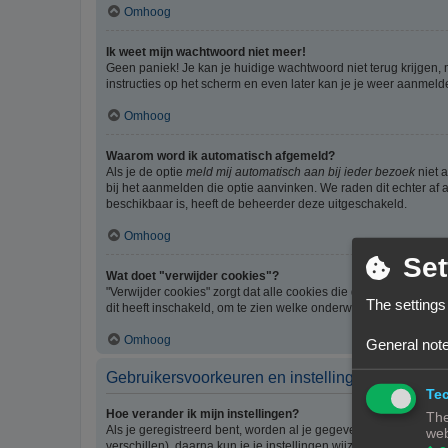
Omhoog
Ik weet mijn wachtwoord niet meer!
Geen paniek! Je kan je huidige wachtwoord niet terug krijgen,
instructies op het scherm en even later kan je je weer aanmeld
Omhoog
Waarom word ik automatisch afgemeld?
Als je de optie
meld mij automatisch aan bij ieder bezoek
niet 
bij het aanmelden die optie aanvinken. We raden dit echter af a
beschikbaar is, heeft de beheerder deze uitgeschakeld.
Omhoog
Set
Wat doet "verwijder cookies"?
"Verwijder cookies" zorgt dat alle cookies die door phpBB3 z
The settings
dit heeft inschakeld, om te zien welke onderwerpen je al gelez
Omhoog
General note
Gebruikersvoorkeuren en instellingen
Tec
Hoe verander ik mijn instellingen?
The
Als je geregistreerd bent, worden al je gegevens opgeslagen i
web
verschillen), daarna kun je je instellingen wijzigen.