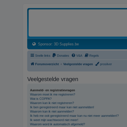
3dprintforum
Het 3D print forum van de Benelux na de sluiting van 3dprintforum.nl
(Opens a new tab)
Sponsor: 3D Supplies.be
Snelle links
Donaties
V&A
Regels
Forumoverzicht
Veelgestelde vragen
prosilver
Veelgestelde vragen
Aanmeld- en registratievragen
Waarom moet ik me registreren?
Wat is COPPA?
Waarom kan ik niet registreren?
Ik ben geregistreerd maar kan niet aanmelden!
Waarom kan ik niet aanmelden?
Ik heb me ooit geregistreerd maar kan nu niet meer aanmelden!?
Ik weet mijn wachtwoord niet meer!
Waarom word ik automatisch afgemeld?