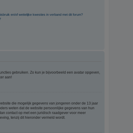
bruik en/of wettelijke kwesties in verband met dit forum?
?
 functies gebruiken. Zo kun je bijvoorbeeld een avatar opgeven,
ker aan!
e website die mogelijk gegevens van jongeren onder de 13 jaar
ouders weten dat de website persoonlijke gegevens van hun
m dan contact op met een juridisch raadgever voor meer
ving, tenzij dit hieronder vermeld wordt.