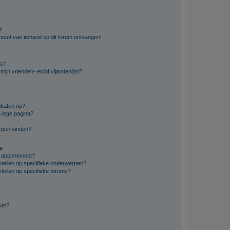
n!
nhoud van iemand op dit forum ontvangen!
st?
ijn vrienden- en/of vijandenlijst?
ltaten op?
 lege pagina?
erpen vinden?
s
en abonnement?
stellen op specifieke onderwerpen?
tellen op specifieke forums?
rum?