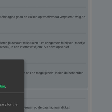
anmeldpagina gaan en klikken op
wachtwoord vergeten?
. Volg de
nderen je account misbruiken. Om aangemeld te blijven, moet je
theek, in een internetcafé, enz. Als deze optie niet
eld wordt en geven ook de mogelijkheid, indien de beheerder
Use
.
ary for the
e staat meestal bovenaan op de pagina, maar dit kan