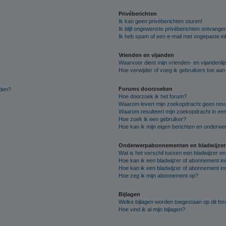
Privéberichten
Ik kan geen privéberichten sturen!
Ik blijf ongewenste privéberichten ontvange
Ik heb spam of een e-mail met ongepaste i
Vrienden en vijanden
Waarvoor dient mijn vrienden- en vijandenlij
Hoe verwijder of voeg ik gebruikers toe aan m
Forums doorzoeken
lden?
Hoe doorzoek ik het forum?
Waarom levert mijn zoekopdracht geen resu
Waarom resulteert mijn zoekopdracht in een
Hoe zoek ik een gebruiker?
Hoe kan ik mijn eigen berichten en onderw
Onderwerpabonnementen en bladwijzer
Wat is het verschil tussen een bladwijzer 
Hoe kan ik een bladwijzer of abonnement in
Hoe kan ik een bladwijzer of abonnement ins
Hoe zeg ik mijn abonnement op?
Bijlagen
Welke bijlagen worden toegestaan op dit fo
Hoe vind ik al mijn bijlagen?