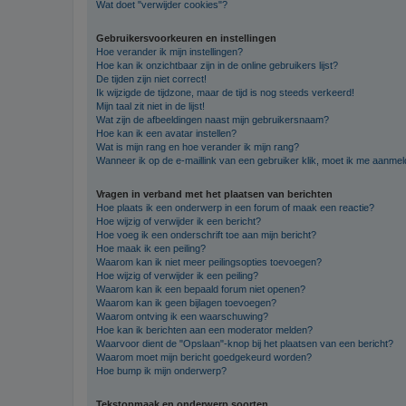
Wat doet "verwijder cookies"?
Gebruikersvoorkeuren en instellingen
Hoe verander ik mijn instellingen?
Hoe kan ik onzichtbaar zijn in de online gebruikers lijst?
De tijden zijn niet correct!
Ik wijzigde de tijdzone, maar de tijd is nog steeds verkeerd!
Mijn taal zit niet in de lijst!
Wat zijn de afbeeldingen naast mijn gebruikersnaam?
Hoe kan ik een avatar instellen?
Wat is mijn rang en hoe verander ik mijn rang?
Wanneer ik op de e-maillink van een gebruiker klik, moet ik me aanme
Vragen in verband met het plaatsen van berichten
Hoe plaats ik een onderwerp in een forum of maak een reactie?
Hoe wijzig of verwijder ik een bericht?
Hoe voeg ik een onderschrift toe aan mijn bericht?
Hoe maak ik een peiling?
Waarom kan ik niet meer peilingsopties toevoegen?
Hoe wijzig of verwijder ik een peiling?
Waarom kan ik een bepaald forum niet openen?
Waarom kan ik geen bijlagen toevoegen?
Waarom ontving ik een waarschuwing?
Hoe kan ik berichten aan een moderator melden?
Waarvoor dient de "Opslaan"-knop bij het plaatsen van een bericht?
Waarom moet mijn bericht goedgekeurd worden?
Hoe bump ik mijn onderwerp?
Tekstopmaak en onderwerp soorten