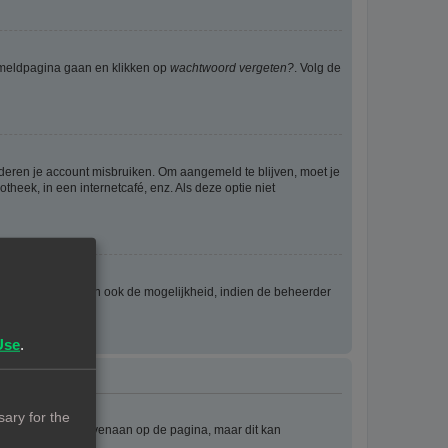
anmeldpagina gaan en klikken op
wachtwoord vergeten?
. Volg de
nderen je account misbruiken. Om aangemeld te blijven, moet je
theek, in een internetcafé, enz. Als deze optie niet
eld wordt en geven ook de mogelijkheid, indien de beheerder
Use
.
ary for the
e staat meestal bovenaan op de pagina, maar dit kan