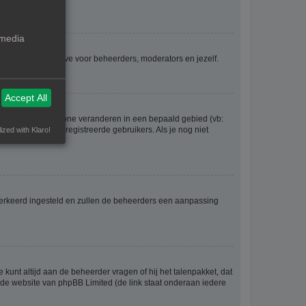
 media
voor iedereen, behalve voor beheerders, moderators en jezelf.
Accept All
eel gaan en je tijdzone veranderen in een bepaald gebied (vb:
 worden door geregistreerde gebruikers. Als je nog niet
ized with Klaro!
er verkeerd ingesteld en zullen de beheerders een aanpassing
 kunt altijd aan de beheerder vragen of hij het talenpakket, dat
p de website van phpBB Limited (de link staat onderaan iedere