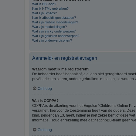
Wat is BBCode?
Kan ik HTML gebruiken?
Wat zijn Smilies?
Kan ik afbeeldingen plaatsen?
Wat zijn globale mededelingen?
Wat zijn mededelingen?
Wat zijn sticky onderwerpen?
Wat zijn gesloten onderwerpen?
Wat zijn onderwerpiconen?
Aanmeld- en registratievragen
Waarom moet ik me registreren?
De beheerder heeft bepaalt of je al dan niet geregistreerd moet
privéberichten sturen, andere gebruikers e-mailen, lid worden
Omhoog
Wat is COPPA?
COPPA is de afkorting voor het Engelse "Children’s Online Priv
verzamelt, hiervoor de toestemming heeft van de ouders. Deze
kind, jonger dan 13, heeft. Indien je niet zeker bent of deze w
informatie. Houd er rekening mee dat het phpBB-team geen wette
Omhoog