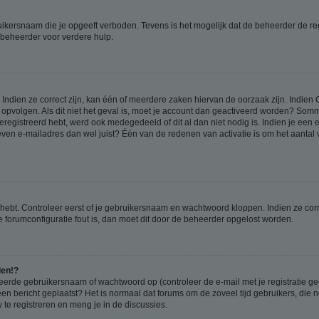
ikersnaam die je opgeeft verboden. Tevens is het mogelijk dat de beheerder de regi
beheerder voor verdere hulp.
ndien ze correct zijn, kan één of meerdere zaken hiervan de oorzaak zijn. Indien C
es opvolgen. Als dit niet het geval is, moet je account dan geactiveerd worden? S
geregistreerd hebt, werd ook medegedeeld of dit al dan niet nodig is. Indien je een
ven e-mailadres dan wel juist? Één van de redenen van activatie is om het aantal va
 hebt. Controleer eerst of je gebruikersnaam en wachtwoord kloppen. Indien ze cor
 de forumconfiguratie fout is, dan moet dit door de beheerder opgelost worden.
den!?
eerde gebruikersnaam of wachtwoord op (controleer de e-mail met je registratie g
it een bericht geplaatst? Het is normaal dat forums om de zoveel tijd gebruikers, di
e registreren en meng je in de discussies.