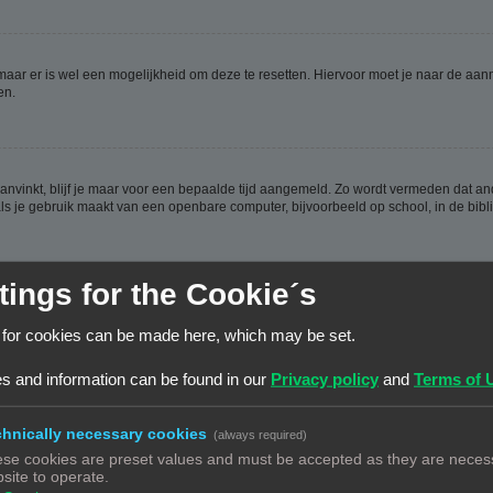
 maar er is wel een mogelijkheid om deze te resetten. Hiervoor moet je naar de a
en.
aanvinkt, blijf je maar voor een bepaalde tijd aangemeld. Zo wordt vermeden dat a
ls je gebruik maakt van een openbare computer, bijvoorbeeld op school, in de biblio
tings for the Cookie´s
ijn aangemaakt, weer verwijderd worden. Deze cookies zorgen ervoor dat je aangem
 for cookies can be made here, which may be set.
en hebt.
s and information can be found in our
Privacy policy
and
Terms of 
hnically necessary cookies
(always required)
se cookies are preset values and must be accepted as they are necess
n de database. Om ze te wijzigen moet je op de
gebruikerspaneel
link klikken (dez
site to operate.