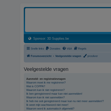
3dprintforum
Het 3D print forum van de Benelux na de sluiting van 3dprintforum.nl
(Opens a new tab)
Sponsor: 3D Supplies.be
Snelle links
Donaties
V&A
Regels
Forumoverzicht
Veelgestelde vragen
prosilver
Veelgestelde vragen
Aanmeld- en registratievragen
Waarom moet ik me registreren?
Wat is COPPA?
Waarom kan ik niet registreren?
Ik ben geregistreerd maar kan niet aanmelden!
Waarom kan ik niet aanmelden?
Ik heb me ooit geregistreerd maar kan nu niet meer aanmelden!?
Ik weet mijn wachtwoord niet meer!
Waarom word ik automatisch afgemeld?