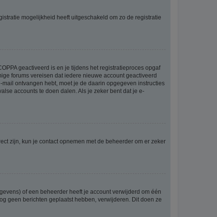
stratie mogelijkheid heeft uitgeschakeld om zo de registratie
OPPA geactiveerd is en je tijdens het registratieproces opgaf
ommige forums vereisen dat iedere nieuwe account geactiveerd
 e-mail ontvangen hebt, moet je de daarin opgegeven instructies
lse accounts te doen dalen. Als je zeker bent dat je e-
rect zijn, kun je contact opnemen met de beheerder om er zeker
egevens) of een beheerder heeft je account verwijderd om één
e nog geen berichten geplaatst hebben, verwijderen. Dit doen ze