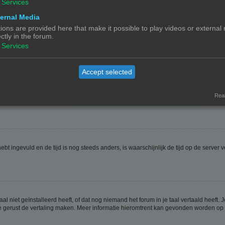
Services
ernal Media
ions are provided here that make it possible to play videos or external
ectly in the forum.
ptie
Verberg mijn online status
. Als je deze optie activeert zul je onzichtbaar zijn 
Services
Accept selected
jdzone is dan waarin jij woont. Als dit het geval is, moet je naar het gebruikerspan
t veranderen van de tijdzone, zoals de meeste instellingen, alleen gedaan kunnen
Real
 hebt ingevuld en de tijd is nog steeds anders, is waarschijnlijk de tijd op de serv
niet geïnstalleerd heeft, of dat nog niemand het forum in je taal vertaald heeft. Je
ag je gerust de vertaling maken. Meer informatie hieromtrent kan gevonden worden o