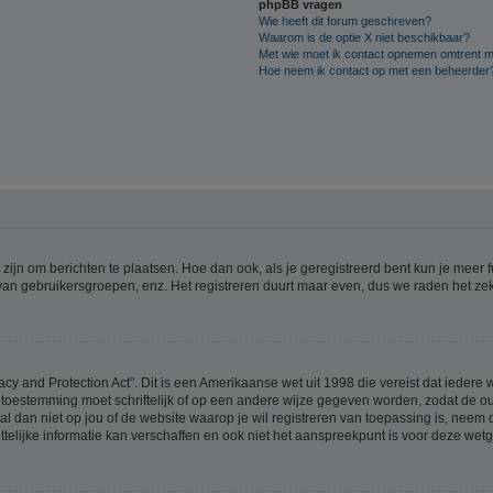
phpBB vragen
Wie heeft dit forum geschreven?
Waarom is de optie X niet beschikbaar?
Met wie moet ik contact opnemen omtrent mis
Hoe neem ik contact op met een beheerder
 zijn om berichten te plaatsen. Hoe dan ook, als je geregistreerd bent kun je meer
 van gebruikersgroepen, enz. Het registreren duurt maar even, dus we raden het ze
acy and Protection Act". Dit is een Amerikaanse wet uit 1998 die vereist dat ieder
 toestemming moet schriftelijk of op een andere wijze gegeven worden, zodat de 
et al dan niet op jou of de website waarop je wil registreren van toepassing is, nee
lijke informatie kan verschaffen en ook niet het aanspreekpunt is voor deze wetge