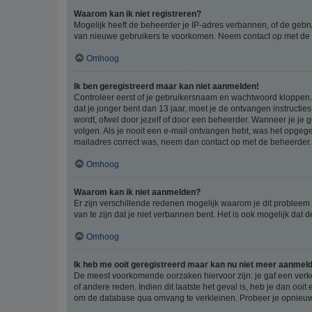
Waarom kan ik niet registreren?
Mogelijk heeft de beheerder je IP-adres verbannen, of de gebru
van nieuwe gebruikers te voorkomen. Neem contact op met de 
Omhoog
Ik ben geregistreerd maar kan niet aanmelden!
Controleer eerst of je gebruikersnaam en wachtwoord kloppen. I
dat je jonger bent dan 13 jaar, moet je de ontvangen instructi
wordt, ofwel door jezelf of door een beheerder. Wanneer je je 
volgen. Als je nooit een e-mail ontvangen hebt, was het opgege
mailadres correct was, neem dan contact op met de beheerder.
Omhoog
Waarom kan ik niet aanmelden?
Er zijn verschillende redenen mogelijk waarom je dit probleem
van te zijn dat je niet verbannen bent. Het is ook mogelijk dat
Omhoog
Ik heb me ooit geregistreerd maar kan nu niet meer aanmel
De meest voorkomende oorzaken hiervoor zijn: je gaf een verk
of andere reden. Indien dit laatste het geval is, heb je dan oo
om de database qua omvang te verkleinen. Probeer je opnieuw t