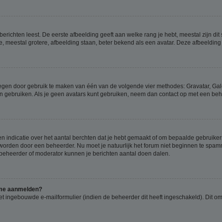
richten leest. De eerste afbeelding geeft aan welke rang je hebt, meestal zijn dit 
e, meestal grotere, afbeelding staan, beter bekend als een avatar. Deze afbeelding 
oegen door gebruik te maken van één van de volgende vier methodes: Gravatar, Gale
n gebruiken. Als je geen avatars kunt gebruiken, neem dan contact op met een beh
indicatie over het aantal berchten dat je hebt gemaakt of om bepaalde gebruikers 
d worden door een beheerder. Nu moet je natuurlijk het forum niet beginnen te sp
en beheerder of moderator kunnen je berichten aantal doen dalen.
k me aanmelden?
t ingebouwde e-mailformulier (indien de beheerder dit heeft ingeschakeld). Dit o