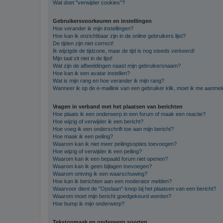
Wat doet "verwijder cookies"?
Gebruikersvoorkeuren en instellingen
Hoe verander ik mijn instellingen?
Hoe kan ik onzichtbaar zijn in de online gebruikers lijst?
De tijden zijn niet correct!
Ik wijzigde de tijdzone, maar de tijd is nog steeds verkeerd!
Mijn taal zit niet in de lijst!
Wat zijn de afbeeldingen naast mijn gebruikersnaam?
Hoe kan ik een avatar instellen?
Wat is mijn rang en hoe verander ik mijn rang?
Wanneer ik op de e-maillink van een gebruiker klik, moet ik me aanme
Vragen in verband met het plaatsen van berichten
Hoe plaats ik een onderwerp in een forum of maak een reactie?
Hoe wijzig of verwijder ik een bericht?
Hoe voeg ik een onderschrift toe aan mijn bericht?
Hoe maak ik een peiling?
Waarom kan ik niet meer peilingsopties toevoegen?
Hoe wijzig of verwijder ik een peiling?
Waarom kan ik een bepaald forum niet openen?
Waarom kan ik geen bijlagen toevoegen?
Waarom ontving ik een waarschuwing?
Hoe kan ik berichten aan een moderator melden?
Waarvoor dient de "Opslaan"-knop bij het plaatsen van een bericht?
Waarom moet mijn bericht goedgekeurd worden?
Hoe bump ik mijn onderwerp?
Tekstopmaak en onderwerp soorten