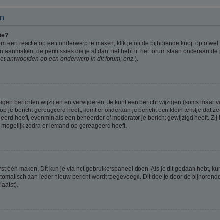
en
ie?
om een reactie op een onderwerp te maken, klik je op de bijhorende knop op ofwe
an aanmaken, de permissies die je al dan niet hebt in het forum staan onderaan de
et antwoorden op een onderwerp in dit forum, enz.
).
eigen berichten wijzigen en verwijderen. Je kunt een bericht wijzigen (soms maar voo
p je bericht gereageerd heeft, komt er onderaan je bericht een klein tekstje dat ze
ageerd heeft, evenmin als een beheerder of moderator je bericht gewijzigd heeft. 
r mogelijk zodra er iemand op gereageerd heeft.
rst één maken. Dit kun je via het gebruikerspaneel doen. Als je dit gedaan hebt, ku
automatisch aan ieder nieuw bericht wordt toegevoegd. Dit doe je door de bijhorende 
laatst).