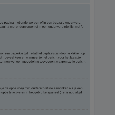
l de pagina met onderwerpen of in een bepaald onderwerp.
 pagina met onderwerpen of in een onderwerp (de lijst met
je
r een beperkte tijd nadat het geplaatst is) door te klikken op
gt hoeveel keer en wanneer je het bericht voor het laatst je
Zij kunnen wel een mededeling toevoegen, waarom ze je bericht
n je de optie
voeg mijn onderschrift toe
aanvinken als je een
optie te activeren in het gebruikerspaneel (het is nog altijd