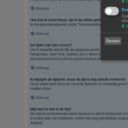
2
Omhoog
Ext
Opt
Hoe kan ik onzichtbaar zijn in de online gebruikers lijst?
dir
In het gebruikerspaneel onder "foruminstellingen", vind je de o
3
Omhoog
Decline
De tijden zijn niet correct!
Het is mogelijk dat de tijd die gegeven wordt van een andere ti
Amsterdam, New York, Sydney, enz.). Wees er bewust van dat he
geregistreerd bent is dit een goed moment om dit te doen.
Omhoog
Ik wijzigde de tijdzone, maar de tijd is nog steeds verkeerd!
Als je zeker bent dat je de correcte tijdzone en zomertijd goed
moeten doen.
Omhoog
Mijn taal zit niet in de lijst!
De meest voorkomende reden hiervoor is dat de beheerder je taal 
je nodig hebt, wil installeren. Indien het nog niet bestaat, m
pagina).