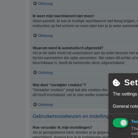
Omhoog
Ik weet mijn wachtwoord niet meer!
Geen paniek! Je kan je huidige wachtwoord niet terug krijgen,
instructies op het scherm en even later kan je je weer aanmeld
Omhoog
Waarom word ik automatisch afgemeld?
Als je de optie
meld mij automatisch aan bij ieder bezoek
niet 
bij het aanmelden die optie aanvinken. We raden dit echter af a
beschikbaar is, heeft de beheerder deze uitgeschakeld.
Omhoog
Set
Wat doet "verwijder cookies"?
"Verwijder cookies" zorgt dat alle cookies die door phpBB3 z
The settings
dit heeft inschakeld, om te zien welke onderwerpen je al gelez
Omhoog
General note
Gebruikersvoorkeuren en instellingen
Tec
Hoe verander ik mijn instellingen?
The
Als je geregistreerd bent, worden al je gegevens opgeslagen i
web
verschillen), daarna kun je je instellingen wijzigen.