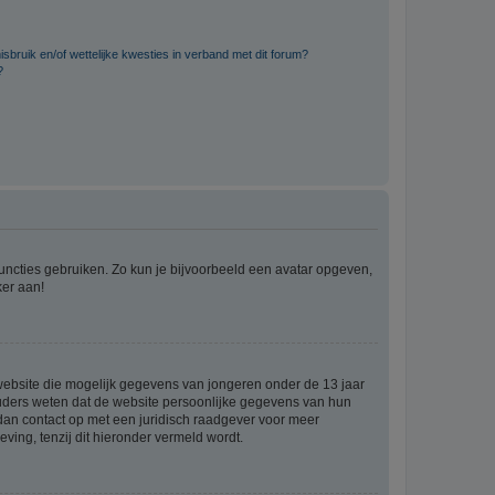
bruik en/of wettelijke kwesties in verband met dit forum?
?
 functies gebruiken. Zo kun je bijvoorbeeld een avatar opgeven,
ker aan!
e website die mogelijk gegevens van jongeren onder de 13 jaar
ouders weten dat de website persoonlijke gegevens van hun
m dan contact op met een juridisch raadgever voor meer
ving, tenzij dit hieronder vermeld wordt.