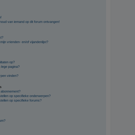
n!
nhoud van iemand op dit forum ontvangen!
st?
ijn vrienden- en/of vijandenlijst?
ltaten op?
 lege pagina?
erpen vinden?
s
en abonnement?
stellen op specifieke onderwerpen?
tellen op specifieke forums?
rum?