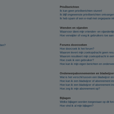
Privéberichten
Ik kan geen privéberichten sturen!
Ik blijf ongewenste privéberichten ontvange
Ik heb spam of een e-mail met ongepaste i
Vrienden en vijanden
Waarvoor dient mijn vrienden- en vijandenlij
Hoe verwijder of voeg ik gebruikers toe aan m
Forums doorzoeken
lden?
Hoe doorzoek ik het forum?
Waarom levert mijn zoekopdracht geen resu
Waarom resulteert mijn zoekopdracht in een
Hoe zoek ik een gebruiker?
Hoe kan ik mijn eigen berichten en onderw
Onderwerpabonnementen en bladwijzer
Wat is het verschil tussen een bladwijzer 
Hoe kan ik een bladwijzer of abonnement in
Hoe kan ik een bladwijzer of abonnement ins
Hoe zeg ik mijn abonnement op?
Bijlagen
Welke bijlagen worden toegestaan op dit fo
Hoe vind ik al mijn bijlagen?