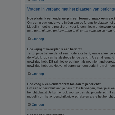
Vragen in verband met het plaatsen van bericht
Hoe plaats ik een onderwerp in een forum of maak een react
Om een nieuw onderwerp in één van de forums te plaatsen of 
Mogelijk moet je je registreren voor je een nieuw onderwerp k
mag geen nieuwe onderwerpen in dit forum plaatsen, je mag ni
Omhoog
Hoe wijzig of verwijder ik een bericht?
Tenzij je de beheerder of een moderator bent, kun je alleen je 
de
wijzig
knop van het desbetreffende bericht. Als er al iemand o
gewijzigd hebt. Dit zal niet verschijnen als nog niemand gere
gewijzigd hebben. Het verwijderen van een bericht is niet mee
Omhoog
Hoe voeg ik een onderschrift toe aan mijn bericht?
Om een onderschrift aan je bericht toe te voegen, moet je er ee
bericht plaatst. Je kunt er ook voor zorgen dat je onderschrift 
mogelijk om het onderschrift uit te schakelen als je het bericht p
Omhoog
Hoe maak ik een peiling?