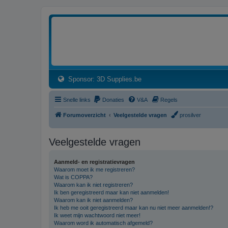
3dprintforum
Het 3D print forum van de Benelux na de sluiting van 3dprintforum.nl
(Opens a new tab)
Sponsor: 3D Supplies.be
Snelle links
Donaties
V&A
Regels
Forumoverzicht
Veelgestelde vragen
prosilver
Veelgestelde vragen
Aanmeld- en registratievragen
Waarom moet ik me registreren?
Wat is COPPA?
Waarom kan ik niet registreren?
Ik ben geregistreerd maar kan niet aanmelden!
Waarom kan ik niet aanmelden?
Ik heb me ooit geregistreerd maar kan nu niet meer aanmelden!?
Ik weet mijn wachtwoord niet meer!
Waarom word ik automatisch afgemeld?