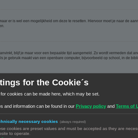
 maar er is wel een mogelijkheid om deze te resetten. Hiervoor moet je naar de a
en.
aanvinkt, blijf je maar voor een bepaalde tijd aangemeld. Zo wordt vermeden dat a
ls je gebruik maakt van een openbare computer, bijvoorbeeld op school, in de biblio
tings for the Cookie´s
ijn aangemaakt, weer verwijderd worden. Deze cookies zorgen ervoor dat je aangem
 for cookies can be made here, which may be set.
en hebt.
s and information can be found in our
Privacy policy
and
Terms of 
hnically necessary cookies
(always required)
se cookies are preset values and must be accepted as they are necess
n de database. Om ze te wijzigen moet je op de
gebruikerspaneel
link klikken (dez
site to operate.