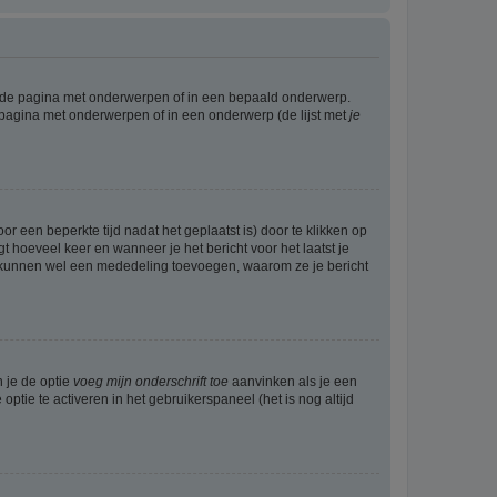
l de pagina met onderwerpen of in een bepaald onderwerp.
 pagina met onderwerpen of in een onderwerp (de lijst met
je
r een beperkte tijd nadat het geplaatst is) door te klikken op
gt hoeveel keer en wanneer je het bericht voor het laatst je
Zij kunnen wel een mededeling toevoegen, waarom ze je bericht
n je de optie
voeg mijn onderschrift toe
aanvinken als je een
optie te activeren in het gebruikerspaneel (het is nog altijd