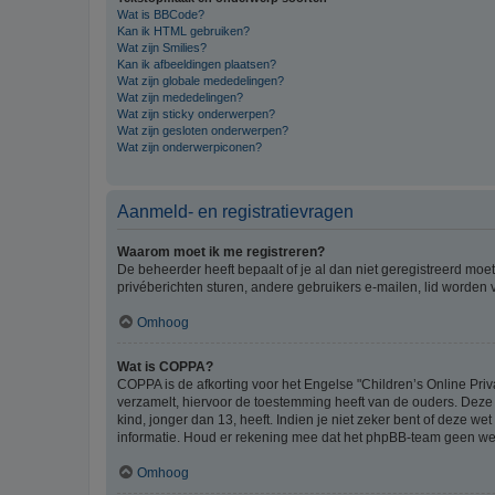
Wat is BBCode?
Kan ik HTML gebruiken?
Wat zijn Smilies?
Kan ik afbeeldingen plaatsen?
Wat zijn globale mededelingen?
Wat zijn mededelingen?
Wat zijn sticky onderwerpen?
Wat zijn gesloten onderwerpen?
Wat zijn onderwerpiconen?
Aanmeld- en registratievragen
Waarom moet ik me registreren?
De beheerder heeft bepaalt of je al dan niet geregistreerd moet
privéberichten sturen, andere gebruikers e-mailen, lid worden
Omhoog
Wat is COPPA?
COPPA is de afkorting voor het Engelse "Children’s Online Priv
verzamelt, hiervoor de toestemming heeft van de ouders. Deze
kind, jonger dan 13, heeft. Indien je niet zeker bent of deze w
informatie. Houd er rekening mee dat het phpBB-team geen wette
Omhoog