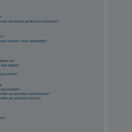
n!
nhoud van iemand op dit forum ontvangen!
st?
ijn vrienden- en/of vijandenlijst?
ltaten op?
 lege pagina?
erpen vinden?
s
en abonnement?
stellen op specifieke onderwerpen?
tellen op specifieke forums?
rum?