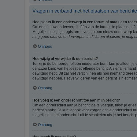
Vragen in verband met het plaatsen van bericht
Hoe plaats ik een onderwerp in een forum of maak een react
Om een nieuw onderwerp in één van de forums te plaatsen of 
Mogelijk moet je je registreren voor je een nieuw onderwerp k
mag geen nieuwe onderwerpen in dit forum plaatsen, je mag ni
Omhoog
Hoe wijzig of verwijder ik een bericht?
Tenzij je de beheerder of een moderator bent, kun je alleen je 
de
wijzig
knop van het desbetreffende bericht. Als er al iemand o
gewijzigd hebt. Dit zal niet verschijnen als nog niemand gere
gewijzigd hebben. Het verwijderen van een bericht is niet mee
Omhoog
Hoe voeg ik een onderschrift toe aan mijn bericht?
Om een onderschrift aan je bericht toe te voegen, moet je er ee
bericht plaatst. Je kunt er ook voor zorgen dat je onderschrift 
mogelijk om het onderschrift uit te schakelen als je het bericht p
Omhoog
Hoe maak ik een peiling?