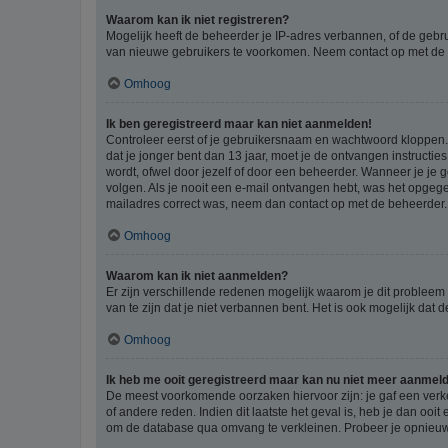
Waarom kan ik niet registreren?
Mogelijk heeft de beheerder je IP-adres verbannen, of de gebru
van nieuwe gebruikers te voorkomen. Neem contact op met de 
Omhoog
Ik ben geregistreerd maar kan niet aanmelden!
Controleer eerst of je gebruikersnaam en wachtwoord kloppen. I
dat je jonger bent dan 13 jaar, moet je de ontvangen instructi
wordt, ofwel door jezelf of door een beheerder. Wanneer je je 
volgen. Als je nooit een e-mail ontvangen hebt, was het opgege
mailadres correct was, neem dan contact op met de beheerder.
Omhoog
Waarom kan ik niet aanmelden?
Er zijn verschillende redenen mogelijk waarom je dit probleem
van te zijn dat je niet verbannen bent. Het is ook mogelijk dat
Omhoog
Ik heb me ooit geregistreerd maar kan nu niet meer aanmel
De meest voorkomende oorzaken hiervoor zijn: je gaf een verk
of andere reden. Indien dit laatste het geval is, heb je dan oo
om de database qua omvang te verkleinen. Probeer je opnieuw t