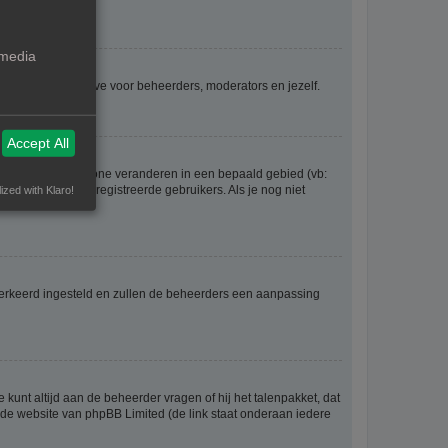
 media
voor iedereen, behalve voor beheerders, moderators en jezelf.
Accept All
eel gaan en je tijdzone veranderen in een bepaald gebied (vb:
 worden door geregistreerde gebruikers. Als je nog niet
ized with Klaro!
er verkeerd ingesteld en zullen de beheerders een aanpassing
 kunt altijd aan de beheerder vragen of hij het talenpakket, dat
p de website van phpBB Limited (de link staat onderaan iedere