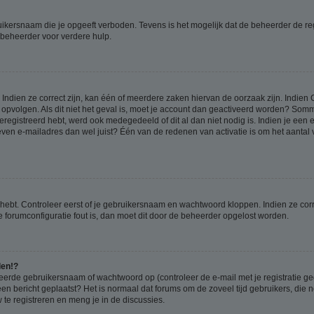
ikersnaam die je opgeeft verboden. Tevens is het mogelijk dat de beheerder de regi
beheerder voor verdere hulp.
ndien ze correct zijn, kan één of meerdere zaken hiervan de oorzaak zijn. Indien C
es opvolgen. Als dit niet het geval is, moet je account dan geactiveerd worden? S
geregistreerd hebt, werd ook medegedeeld of dit al dan niet nodig is. Indien je een
ven e-mailadres dan wel juist? Één van de redenen van activatie is om het aantal va
 hebt. Controleer eerst of je gebruikersnaam en wachtwoord kloppen. Indien ze cor
 de forumconfiguratie fout is, dan moet dit door de beheerder opgelost worden.
den!?
eerde gebruikersnaam of wachtwoord op (controleer de e-mail met je registratie g
it een bericht geplaatst? Het is normaal dat forums om de zoveel tijd gebruikers, di
e registreren en meng je in de discussies.