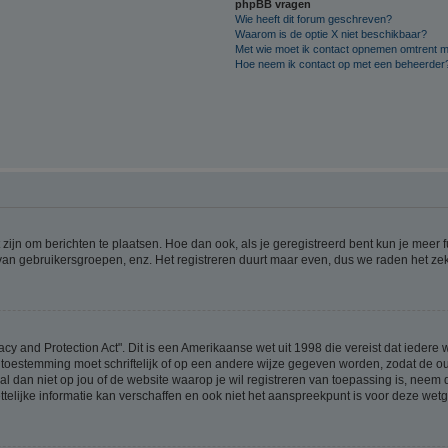
phpBB vragen
Wie heeft dit forum geschreven?
Waarom is de optie X niet beschikbaar?
Met wie moet ik contact opnemen omtrent mis
Hoe neem ik contact op met een beheerder
 zijn om berichten te plaatsen. Hoe dan ook, als je geregistreerd bent kun je meer
 van gebruikersgroepen, enz. Het registreren duurt maar even, dus we raden het ze
acy and Protection Act". Dit is een Amerikaanse wet uit 1998 die vereist dat ieder
 toestemming moet schriftelijk of op een andere wijze gegeven worden, zodat de 
et al dan niet op jou of de website waarop je wil registreren van toepassing is, nee
lijke informatie kan verschaffen en ook niet het aanspreekpunt is voor deze wetge