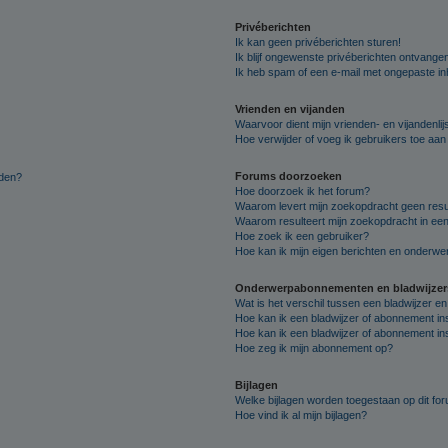
Privéberichten
Ik kan geen privéberichten sturen!
Ik blijf ongewenste privéberichten ontvange
Ik heb spam of een e-mail met ongepaste i
Vrienden en vijanden
Waarvoor dient mijn vrienden- en vijandenlij
Hoe verwijder of voeg ik gebruikers toe aan m
Forums doorzoeken
lden?
Hoe doorzoek ik het forum?
Waarom levert mijn zoekopdracht geen resu
Waarom resulteert mijn zoekopdracht in een
Hoe zoek ik een gebruiker?
Hoe kan ik mijn eigen berichten en onderw
Onderwerpabonnementen en bladwijzer
Wat is het verschil tussen een bladwijzer 
Hoe kan ik een bladwijzer of abonnement in
Hoe kan ik een bladwijzer of abonnement ins
Hoe zeg ik mijn abonnement op?
Bijlagen
Welke bijlagen worden toegestaan op dit fo
Hoe vind ik al mijn bijlagen?