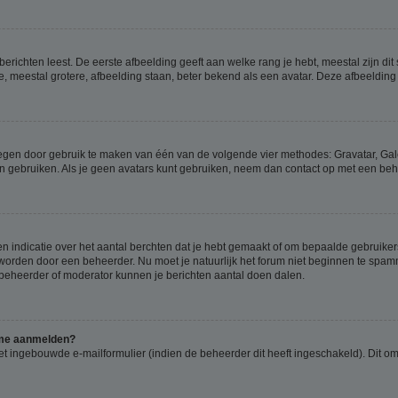
richten leest. De eerste afbeelding geeft aan welke rang je hebt, meestal zijn dit 
e, meestal grotere, afbeelding staan, beter bekend als een avatar. Deze afbeelding 
oegen door gebruik te maken van één van de volgende vier methodes: Gravatar, Gale
n gebruiken. Als je geen avatars kunt gebruiken, neem dan contact op met een beh
indicatie over het aantal berchten dat je hebt gemaakt of om bepaalde gebruikers 
d worden door een beheerder. Nu moet je natuurlijk het forum niet beginnen te sp
en beheerder of moderator kunnen je berichten aantal doen dalen.
k me aanmelden?
t ingebouwde e-mailformulier (indien de beheerder dit heeft ingeschakeld). Dit o