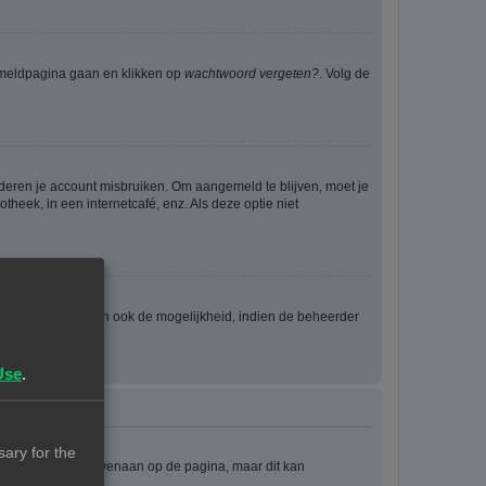
anmeldpagina gaan en klikken op
wachtwoord vergeten?
. Volg de
nderen je account misbruiken. Om aangemeld te blijven, moet je
theek, in een internetcafé, enz. Als deze optie niet
eld wordt en geven ook de mogelijkheid, indien de beheerder
Use
.
ary for the
e staat meestal bovenaan op de pagina, maar dit kan