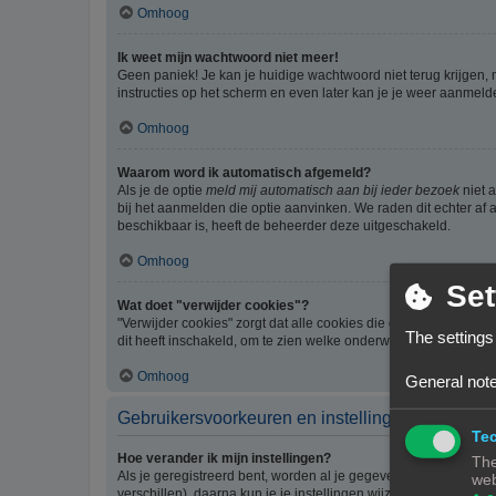
Omhoog
Ik weet mijn wachtwoord niet meer!
Geen paniek! Je kan je huidige wachtwoord niet terug krijgen,
instructies op het scherm en even later kan je je weer aanmeld
Omhoog
Waarom word ik automatisch afgemeld?
Als je de optie
meld mij automatisch aan bij ieder bezoek
niet 
bij het aanmelden die optie aanvinken. We raden dit echter af a
beschikbaar is, heeft de beheerder deze uitgeschakeld.
Omhoog
Set
Wat doet "verwijder cookies"?
"Verwijder cookies" zorgt dat alle cookies die door phpBB3 z
The settings
dit heeft inschakeld, om te zien welke onderwerpen je al gelez
Omhoog
General note
Gebruikersvoorkeuren en instellingen
Tec
Hoe verander ik mijn instellingen?
The
Als je geregistreerd bent, worden al je gegevens opgeslagen i
web
verschillen), daarna kun je je instellingen wijzigen.