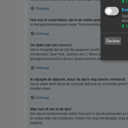
2
Omhoog
Ext
Opt
Hoe kan ik onzichtbaar zijn in de online gebruikers lijst?
dir
In het gebruikerspaneel onder "foruminstellingen", vind je de o
3
Omhoog
Decline
De tijden zijn niet correct!
Het is mogelijk dat de tijd die gegeven wordt van een andere ti
Amsterdam, New York, Sydney, enz.). Wees er bewust van dat he
geregistreerd bent is dit een goed moment om dit te doen.
Omhoog
Ik wijzigde de tijdzone, maar de tijd is nog steeds verkeerd!
Als je zeker bent dat je de correcte tijdzone en zomertijd goed
moeten doen.
Omhoog
Mijn taal zit niet in de lijst!
De meest voorkomende reden hiervoor is dat de beheerder je taal 
je nodig hebt, wil installeren. Indien het nog niet bestaat, m
pagina).