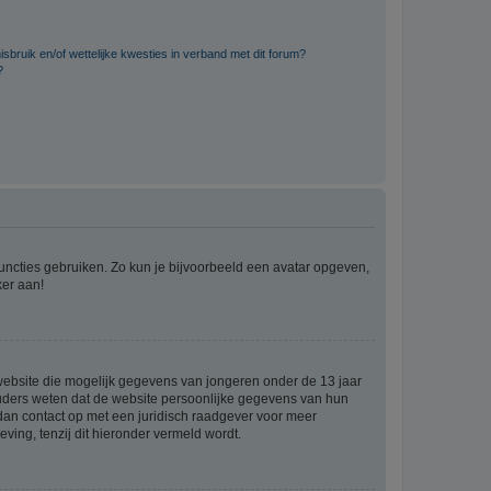
bruik en/of wettelijke kwesties in verband met dit forum?
?
 functies gebruiken. Zo kun je bijvoorbeeld een avatar opgeven,
ker aan!
e website die mogelijk gegevens van jongeren onder de 13 jaar
ouders weten dat de website persoonlijke gegevens van hun
m dan contact op met een juridisch raadgever voor meer
ving, tenzij dit hieronder vermeld wordt.