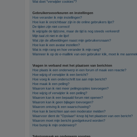
Wat doet "verwijder cookies"?
Gebruikersvoorkeuren en instellingen
Hoe verander ik mijn instellingen?
Hoe kan ik onzichtbaar zijn in de online gebruikers lijst?
De tijden zijn niet correct!
Ik wijzigde de tijdzone, maar de tijd is nog steeds verkeerd!
Mijn taal zit niet in de lijst!
Wat zijn de afbeeldingen naast mijn gebruikersnaam?
Hoe kan ik een avatar instellen?
Wat is mijn rang en hoe verander ik mijn rang?
Wanneer ik op de e-maillink van een gebruiker klik, moet ik me aanme
Vragen in verband met het plaatsen van berichten
Hoe plaats ik een onderwerp in een forum of maak een reactie?
Hoe wijzig of verwijder ik een bericht?
Hoe voeg ik een onderschrift toe aan mijn bericht?
Hoe maak ik een peiling?
Waarom kan ik niet meer peilingsopties toevoegen?
Hoe wijzig of verwijder ik een peiling?
Waarom kan ik een bepaald forum niet openen?
Waarom kan ik geen bijlagen toevoegen?
Waarom ontving ik een waarschuwing?
Hoe kan ik berichten aan een moderator melden?
Waarvoor dient de "Opslaan"-knop bij het plaatsen van een bericht?
Waarom moet mijn bericht goedgekeurd worden?
Hoe bump ik mijn onderwerp?
Tekstopmaak en onderwerp soorten