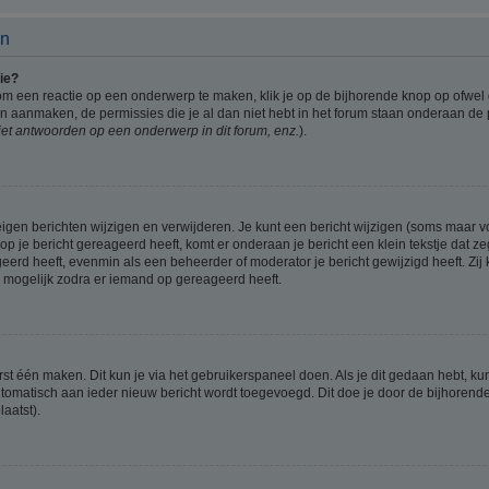
en
ie?
om een reactie op een onderwerp te maken, klik je op de bijhorende knop op ofwe
an aanmaken, de permissies die je al dan niet hebt in het forum staan onderaan de
et antwoorden op een onderwerp in dit forum, enz.
).
eigen berichten wijzigen en verwijderen. Je kunt een bericht wijzigen (soms maar voo
p je bericht gereageerd heeft, komt er onderaan je bericht een klein tekstje dat ze
ageerd heeft, evenmin als een beheerder of moderator je bericht gewijzigd heeft. 
r mogelijk zodra er iemand op gereageerd heeft.
rst één maken. Dit kun je via het gebruikerspaneel doen. Als je dit gedaan hebt, ku
automatisch aan ieder nieuw bericht wordt toegevoegd. Dit doe je door de bijhorende 
laatst).