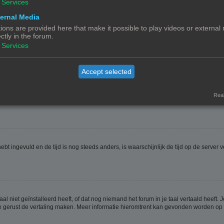
Services
ernal Media
ions are provided here that make it possible to play videos or external
ectly in the forum.
ptie
Verberg mijn online status
. Als je deze optie activeert zul je onzichtbaar zijn 
Services
Accept selected
jdzone is dan waarin jij woont. Als dit het geval is, moet je naar het gebruikerspan
t veranderen van de tijdzone, zoals de meeste instellingen, alleen gedaan kunnen
Real
 hebt ingevuld en de tijd is nog steeds anders, is waarschijnlijk de tijd op de serv
niet geïnstalleerd heeft, of dat nog niemand het forum in je taal vertaald heeft. Je
ag je gerust de vertaling maken. Meer informatie hieromtrent kan gevonden worden o