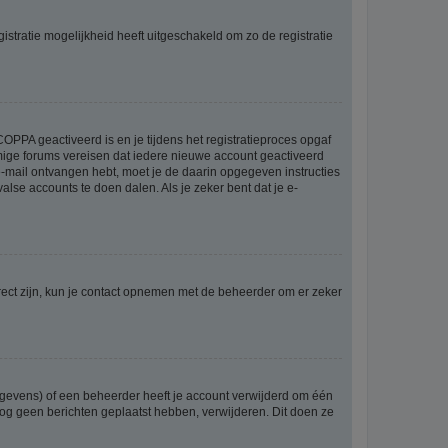
stratie mogelijkheid heeft uitgeschakeld om zo de registratie
OPPA geactiveerd is en je tijdens het registratieproces opgaf
ommige forums vereisen dat iedere nieuwe account geactiveerd
 e-mail ontvangen hebt, moet je de daarin opgegeven instructies
lse accounts te doen dalen. Als je zeker bent dat je e-
rect zijn, kun je contact opnemen met de beheerder om er zeker
egevens) of een beheerder heeft je account verwijderd om één
e nog geen berichten geplaatst hebben, verwijderen. Dit doen ze