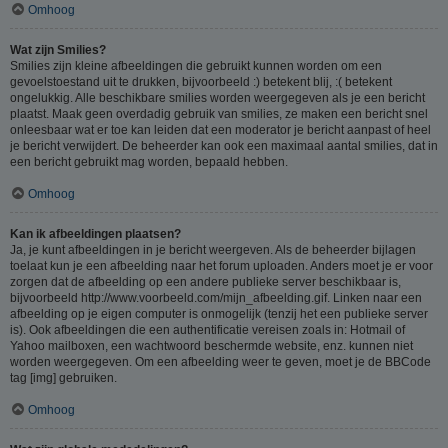
Omhoog
Wat zijn Smilies?
Smilies zijn kleine afbeeldingen die gebruikt kunnen worden om een
gevoelstoestand uit te drukken, bijvoorbeeld :) betekent blij, :( betekent
ongelukkig. Alle beschikbare smilies worden weergegeven als je een bericht
plaatst. Maak geen overdadig gebruik van smilies, ze maken een bericht snel
onleesbaar wat er toe kan leiden dat een moderator je bericht aanpast of heel
je bericht verwijdert. De beheerder kan ook een maximaal aantal smilies, dat in
een bericht gebruikt mag worden, bepaald hebben.
Omhoog
Kan ik afbeeldingen plaatsen?
Ja, je kunt afbeeldingen in je bericht weergeven. Als de beheerder bijlagen
toelaat kun je een afbeelding naar het forum uploaden. Anders moet je er voor
zorgen dat de afbeelding op een andere publieke server beschikbaar is,
bijvoorbeeld http://www.voorbeeld.com/mijn_afbeelding.gif. Linken naar een
afbeelding op je eigen computer is onmogelijk (tenzij het een publieke server
is). Ook afbeeldingen die een authentificatie vereisen zoals in: Hotmail of
Yahoo mailboxen, een wachtwoord beschermde website, enz. kunnen niet
worden weergegeven. Om een afbeelding weer te geven, moet je de BBCode
tag [img] gebruiken.
Omhoog