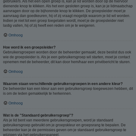
gebruikers. Als het een open groep is, kan je lid worden door op de hiervoor
dienende knop te klikken. Als het een gesloten groep is, kan je je lidmaatschap
aanvragen door op de bijhorende knop te klikken. De groepsleider moet je
aanvraag dan goedkeuren, hij of zij vraagt mogelijk waarom je lid wil worden.
Indien je niet tot een groep toegelaten wordt, moet je de groepsleider niet
lastig vallen, hij of zij heeft een reden om je te weigeren.
Omhoog
Hoe word ik een groepsleider?
Gebruikersgroepen worden door de beheerder gemaakt, deze beslist dus ook
wie de groepsleider is. Als je een gebruikersgroep wil starten, moet je contact
opnemen met de beheerder, dit kan door hem/haar een privébericht te sturen.
Omhoog
Waarom staan verschillende gebruikersgroepen in een andere kleur?
De beheerder kan een kleur aan een gebruikersgroep toegewezen hebben, dit
is om de leden gemakkelijk te herkennen.
Omhoog
Wat is de "Standaard gebruikersgroep"?
Als je lid bent van meerdere gebruikersgroepen, word je standaard
gebruikersgroep gebruikt om je groepskleur en groepsrang te bepalen. De
beheerder kan je de permissies geven om je standaard gebruikersgroep te
wijzigen via het gebruikerspaneel.