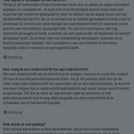
Tenzij je de beheerder of een moderator bent, kun je alleen je eigen berichten
wijzigen en verwijderen. Je kunt een bericht wijzigen (soms maar voor een
beperkte tijd nadat het geplaatst is) door te klikken op de
wijzig
knop van het
desbetreffende bericht. Als er al iemand op je bericht gereageerd heeft, komt er
onderaan je bericht een klein tekstje dat zegt hoeveel keer en wanneer je het
bericht voor het laatst je gewijzigd hebt. Dit zal niet verschijnen als nog
niemand gereageerd heeft, evenmin als een beheerder of moderator je bericht
gewijzigd heeft. Zij kunnen wel een mededeling toevoegen, waarom ze je
bericht gewijzigd hebben. Het verwijderen van een bericht is niet meer
mogelijk zodra er iemand op gereageerd heeft.
Omhoog
Hoe voeg ik een onderschrift toe aan mijn bericht?
Om een onderschrift aan je bericht toe te voegen, moet je er eerst één maken.
Dit kun je via het gebruikerspaneel doen. Als je dit gedaan hebt, kun je de
optie
voeg mijn onderschrift toe
aanvinken als je een bericht plaatst. Je kunt er
ook voor zorgen dat je onderschrift automatisch aan ieder nieuw bericht wordt
toegevoegd. Dit doe je door de bijhorende optie te activeren in het
gebruikerspaneel (het is nog altijd mogelijk om het onderschrift uit te
schakelen als je het bericht plaatst).
Omhoog
Hoe maak ik een peiling?
Een peiling aanmaken is heel gemakkelijk, als je een nieuw onderwerp
aanmaakt (of het eerste bericht in een onderwerp bewerkt en als je daar