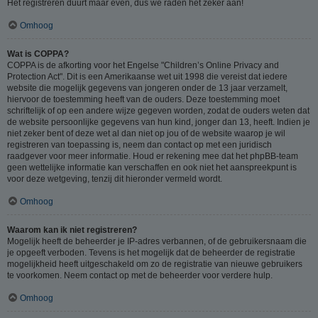
Het registreren duurt maar even, dus we raden het zeker aan!
Omhoog
Wat is COPPA?
COPPA is de afkorting voor het Engelse "Children’s Online Privacy and
Protection Act". Dit is een Amerikaanse wet uit 1998 die vereist dat iedere
website die mogelijk gegevens van jongeren onder de 13 jaar verzamelt,
hiervoor de toestemming heeft van de ouders. Deze toestemming moet
schriftelijk of op een andere wijze gegeven worden, zodat de ouders weten dat
de website persoonlijke gegevens van hun kind, jonger dan 13, heeft. Indien je
niet zeker bent of deze wet al dan niet op jou of de website waarop je wil
registreren van toepassing is, neem dan contact op met een juridisch
raadgever voor meer informatie. Houd er rekening mee dat het phpBB-team
geen wettelijke informatie kan verschaffen en ook niet het aanspreekpunt is
voor deze wetgeving, tenzij dit hieronder vermeld wordt.
Omhoog
Waarom kan ik niet registreren?
Mogelijk heeft de beheerder je IP-adres verbannen, of de gebruikersnaam die
je opgeeft verboden. Tevens is het mogelijk dat de beheerder de registratie
mogelijkheid heeft uitgeschakeld om zo de registratie van nieuwe gebruikers
te voorkomen. Neem contact op met de beheerder voor verdere hulp.
Omhoog