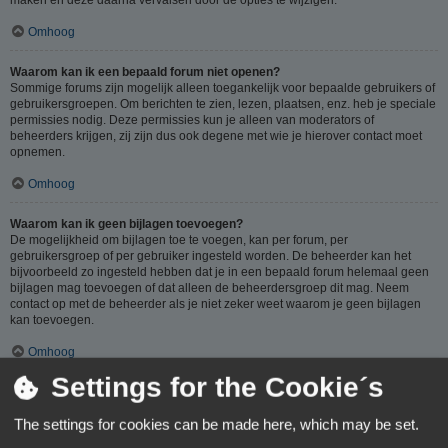
Omhoog
Waarom kan ik een bepaald forum niet openen?
Sommige forums zijn mogelijk alleen toegankelijk voor bepaalde gebruikers of
gebruikersgroepen. Om berichten te zien, lezen, plaatsen, enz. heb je speciale
permissies nodig. Deze permissies kun je alleen van moderators of
beheerders krijgen, zij zijn dus ook degene met wie je hierover contact moet
opnemen.
Omhoog
Waarom kan ik geen bijlagen toevoegen?
De mogelijkheid om bijlagen toe te voegen, kan per forum, per
gebruikersgroep of per gebruiker ingesteld worden. De beheerder kan het
bijvoorbeeld zo ingesteld hebben dat je in een bepaald forum helemaal geen
bijlagen mag toevoegen of dat alleen de beheerdersgroep dit mag. Neem
contact op met de beheerder als je niet zeker weet waarom je geen bijlagen
kan toevoegen.
Omhoog
Settings for the Cookie´s
Waarom ontving ik een waarschuwing?
Op ieder forum gelden specifieke regels, als je één van deze regels (volgens
The settings for cookies can be made here, which may be set.
de beheerder) overtreedt, kun je een waarschuwing ontvangen. Het sturen van
een waarschuwing naar je is een beslissing van de beheerder, phpBB Limited