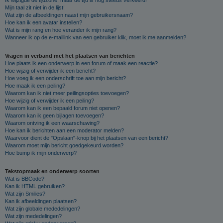
Mijn taal zit niet in de lijst!
Wat zijn de afbeeldingen naast mijn gebruikersnaam?
Hoe kan ik een avatar instellen?
Wat is mijn rang en hoe verander ik mijn rang?
Wanneer ik op de e-maillink van een gebruiker klik, moet ik me aanmelden?
Vragen in verband met het plaatsen van berichten
Hoe plaats ik een onderwerp in een forum of maak een reactie?
Hoe wijzig of verwijder ik een bericht?
Hoe voeg ik een onderschrift toe aan mijn bericht?
Hoe maak ik een peiling?
Waarom kan ik niet meer peilingsopties toevoegen?
Hoe wijzig of verwijder ik een peiling?
Waarom kan ik een bepaald forum niet openen?
Waarom kan ik geen bijlagen toevoegen?
Waarom ontving ik een waarschuwing?
Hoe kan ik berichten aan een moderator melden?
Waarvoor dient de "Opslaan"-knop bij het plaatsen van een bericht?
Waarom moet mijn bericht goedgekeurd worden?
Hoe bump ik mijn onderwerp?
Tekstopmaak en onderwerp soorten
Wat is BBCode?
Kan ik HTML gebruiken?
Wat zijn Smilies?
Kan ik afbeeldingen plaatsen?
Wat zijn globale mededelingen?
Wat zijn mededelingen?