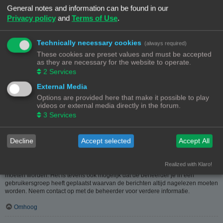
heeft hier dus in geen geval iets mee te maken.
General notes and information can be found in our
Privacy policy
and
Terms of Use
.
Omhoog
Hoe kan ik berichten aan een moderator melden?
Technically necessary cookies
(always required)
Als de beheerder het toelaat, kun je op de hiervoor dienende knop klikken bij
These cookies are preset values and must be accepted
het bericht. Als je hierop geklikt hebt, moet je een paar verplichte stappen
as they are necessary for the website to operate.
volgen om de melding te versturen.
2
Services
Omhoog
External Media
Options are provided here that make it possible to play
Waarvoor dient de "Opslaan"-knop bij het plaatsen van een bericht?
videos or external media directly in the forum.
Hiermee kun je berichten opslaan om ze dan later af te werken en te plaatsen.
3
Services
Een opgeslagen bericht kun je, via de bijhorende optie, in het
gebruikerspaneel weer laden.
Omhoog
Decline
Accept selected
Accept All
Waarom moet mijn bericht goedgekeurd worden?
Realized with Klaro!
De beheerder kan beslist hebben dat geplaatste berichten eerst nagekeken
moeten worden. Het is tevens ook mogelijk dat de beheerder je in een
gebruikersgroep heeft geplaatst waarvan de berichten altijd nagelezen moeten
worden. Neem contact op met de beheerder voor verdere informatie.
Omhoog