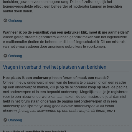
berichten, gewoon voor een hogere rang. Dit heeft zelfs mogelijk het
tegenovergestelde effect, een beheerder of moderator kunnen je berichten
aantal doen dalen.
Omhoog
Wanneer ik op de e-maillink van een gebruiker klik, moet ik me aanmelden?
Alleen geregistreerde gebruikers kunnen gebruik maken van het ingebouwde
e-mailformulier (indien de beheerder dit heeft ingeschakeld). Dit om misbruik
van het e-mailsysteem door anonieme gebruikers te voorkomen.
Omhoog
Vragen in verband met het plaatsen van berichten
Hoe plaats ik een onderwerp in een forum of maak een reactie?
Om een nieuw onderwerp in één van de forums te plaatsen of om een reactie
op een onderwerp te maken, klik je op de bijhorende knop op ofwel de pagina
met onderwerpen of in een bepaald onderwerp. Mogelijk moet je je registreren
voor je een nieuw onderwerp kan aanmaken, de permissies die je al dan niet
hebt in het forum staan onderaan de pagina met onderwerpen of in een
onderwerp (de lijst met
je mag geen nieuwe onderwerpen in dit forum
plaatsen, je mag niet antwoorden op een onderwerp in dit forum, enz.
).
Omhoog
Hoe wijzig of verwijder ik een bericht?