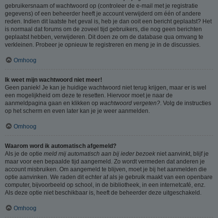
gebruikersnaam of wachtwoord op (controleer de e-mail met je registratie
gegevens) of een beheerder heeft je account verwijderd om één of andere
reden. Indien dit laatste het geval is, heb je dan ooit een bericht geplaatst? Het
is normaal dat forums om de zoveel tijd gebruikers, die nog geen berichten
geplaatst hebben, verwijderen. Dit doen ze om de database qua omvang te
verkleinen. Probeer je opnieuw te registreren en meng je in de discussies.
Omhoog
Ik weet mijn wachtwoord niet meer!
Geen paniek! Je kan je huidige wachtwoord niet terug krijgen, maar er is wel
een mogelijkheid om deze te resetten. Hiervoor moet je naar de
aanmeldpagina gaan en klikken op
wachtwoord vergeten?
. Volg de instructies
op het scherm en even later kan je je weer aanmelden.
Omhoog
Waarom word ik automatisch afgemeld?
Als je de optie
meld mij automatisch aan bij ieder bezoek
niet aanvinkt, blijf je
maar voor een bepaalde tijd aangemeld. Zo wordt vermeden dat anderen je
account misbruiken. Om aangemeld te blijven, moet je bij het aanmelden die
optie aanvinken. We raden dit echter af als je gebruik maakt van een openbare
computer, bijvoorbeeld op school, in de bibliotheek, in een internetcafé, enz.
Als deze optie niet beschikbaar is, heeft de beheerder deze uitgeschakeld.
Omhoog