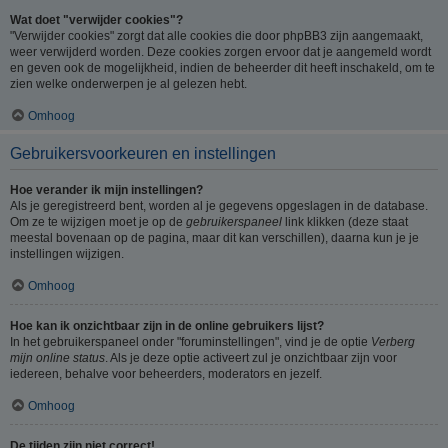
Wat doet "verwijder cookies"?
"Verwijder cookies" zorgt dat alle cookies die door phpBB3 zijn aangemaakt,
weer verwijderd worden. Deze cookies zorgen ervoor dat je aangemeld wordt
en geven ook de mogelijkheid, indien de beheerder dit heeft inschakeld, om te
zien welke onderwerpen je al gelezen hebt.
Omhoog
Gebruikersvoorkeuren en instellingen
Hoe verander ik mijn instellingen?
Als je geregistreerd bent, worden al je gegevens opgeslagen in de database.
Om ze te wijzigen moet je op de
gebruikerspaneel
link klikken (deze staat
meestal bovenaan op de pagina, maar dit kan verschillen), daarna kun je je
instellingen wijzigen.
Omhoog
Hoe kan ik onzichtbaar zijn in de online gebruikers lijst?
In het gebruikerspaneel onder "foruminstellingen", vind je de optie
Verberg
mijn online status
. Als je deze optie activeert zul je onzichtbaar zijn voor
iedereen, behalve voor beheerders, moderators en jezelf.
Omhoog
De tijden zijn niet correct!