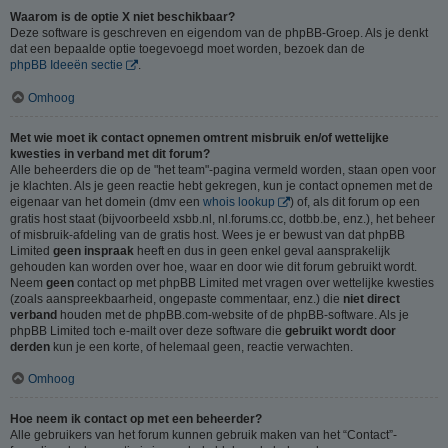
Waarom is de optie X niet beschikbaar?
Deze software is geschreven en eigendom van de phpBB-Groep. Als je denkt
dat een bepaalde optie toegevoegd moet worden, bezoek dan de
phpBB Ideeën sectie
.
Omhoog
Met wie moet ik contact opnemen omtrent misbruik en/of wettelijke
kwesties in verband met dit forum?
Alle beheerders die op de "het team"-pagina vermeld worden, staan open voor
je klachten. Als je geen reactie hebt gekregen, kun je contact opnemen met de
eigenaar van het domein (dmv een
whois lookup
) of, als dit forum op een
gratis host staat (bijvoorbeeld xsbb.nl, nl.forums.cc, dotbb.be, enz.), het beheer
of misbruik-afdeling van de gratis host. Wees je er bewust van dat phpBB
Limited
geen inspraak
heeft en dus in geen enkel geval aansprakelijk
gehouden kan worden over hoe, waar en door wie dit forum gebruikt wordt.
Neem
geen
contact op met phpBB Limited met vragen over wettelijke kwesties
(zoals aanspreekbaarheid, ongepaste commentaar, enz.) die
niet direct
verband
houden met de phpBB.com-website of de phpBB-software. Als je
phpBB Limited toch e-mailt over deze software die
gebruikt wordt door
derden
kun je een korte, of helemaal geen, reactie verwachten.
Omhoog
Hoe neem ik contact op met een beheerder?
Alle gebruikers van het forum kunnen gebruik maken van het “Contact”-