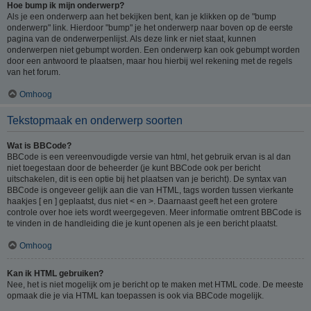
Hoe bump ik mijn onderwerp?
Als je een onderwerp aan het bekijken bent, kan je klikken op de "bump
onderwerp" link. Hierdoor "bump" je het onderwerp naar boven op de eerste
pagina van de onderwerpenlijst. Als deze link er niet staat, kunnen
onderwerpen niet gebumpt worden. Een onderwerp kan ook gebumpt worden
door een antwoord te plaatsen, maar hou hierbij wel rekening met de regels
van het forum.
Omhoog
Tekstopmaak en onderwerp soorten
Wat is BBCode?
BBCode is een vereenvoudigde versie van html, het gebruik ervan is al dan
niet toegestaan door de beheerder (je kunt BBCode ook per bericht
uitschakelen, dit is een optie bij het plaatsen van je bericht). De syntax van
BBCode is ongeveer gelijk aan die van HTML, tags worden tussen vierkante
haakjes [ en ] geplaatst, dus niet < en >. Daarnaast geeft het een grotere
controle over hoe iets wordt weergegeven. Meer informatie omtrent BBCode is
te vinden in de handleiding die je kunt openen als je een bericht plaatst.
Omhoog
Kan ik HTML gebruiken?
Nee, het is niet mogelijk om je bericht op te maken met HTML code. De meeste
opmaak die je via HTML kan toepassen is ook via BBCode mogelijk.