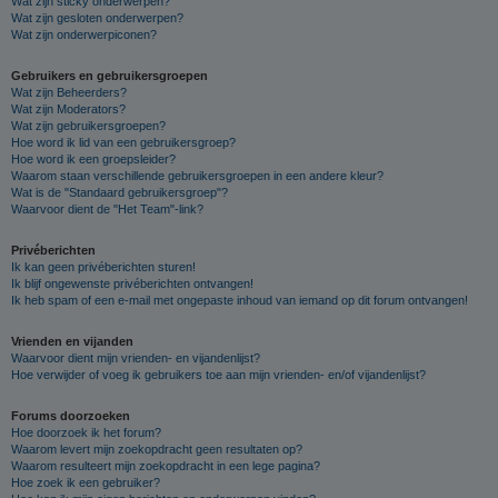
Wat zijn sticky onderwerpen?
Wat zijn gesloten onderwerpen?
Wat zijn onderwerpiconen?
Gebruikers en gebruikersgroepen
Wat zijn Beheerders?
Wat zijn Moderators?
Wat zijn gebruikersgroepen?
Hoe word ik lid van een gebruikersgroep?
Hoe word ik een groepsleider?
Waarom staan verschillende gebruikersgroepen in een andere kleur?
Wat is de "Standaard gebruikersgroep"?
Waarvoor dient de "Het Team"-link?
Privéberichten
Ik kan geen privéberichten sturen!
Ik blijf ongewenste privéberichten ontvangen!
Ik heb spam of een e-mail met ongepaste inhoud van iemand op dit forum ontvangen!
Vrienden en vijanden
Waarvoor dient mijn vrienden- en vijandenlijst?
Hoe verwijder of voeg ik gebruikers toe aan mijn vrienden- en/of vijandenlijst?
Forums doorzoeken
Hoe doorzoek ik het forum?
Waarom levert mijn zoekopdracht geen resultaten op?
Waarom resulteert mijn zoekopdracht in een lege pagina?
Hoe zoek ik een gebruiker?