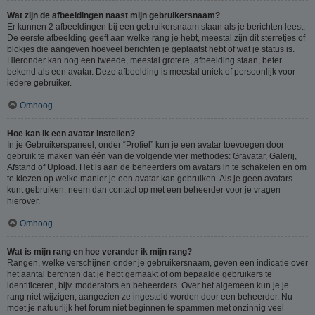
Wat zijn de afbeeldingen naast mijn gebruikersnaam?
Er kunnen 2 afbeeldingen bij een gebruikersnaam staan als je berichten leest.
De eerste afbeelding geeft aan welke rang je hebt, meestal zijn dit sterretjes of
blokjes die aangeven hoeveel berichten je geplaatst hebt of wat je status is.
Hieronder kan nog een tweede, meestal grotere, afbeelding staan, beter
bekend als een avatar. Deze afbeelding is meestal uniek of persoonlijk voor
iedere gebruiker.
Omhoog
Hoe kan ik een avatar instellen?
In je Gebruikerspaneel, onder “Profiel” kun je een avatar toevoegen door
gebruik te maken van één van de volgende vier methodes: Gravatar, Galerij,
Afstand of Upload. Het is aan de beheerders om avatars in te schakelen en om
te kiezen op welke manier je een avatar kan gebruiken. Als je geen avatars
kunt gebruiken, neem dan contact op met een beheerder voor je vragen
hierover.
Omhoog
Wat is mijn rang en hoe verander ik mijn rang?
Rangen, welke verschijnen onder je gebruikersnaam, geven een indicatie over
het aantal berchten dat je hebt gemaakt of om bepaalde gebruikers te
identificeren, bijv. moderators en beheerders. Over het algemeen kun je je
rang niet wijzigen, aangezien ze ingesteld worden door een beheerder. Nu
moet je natuurlijk het forum niet beginnen te spammen met onzinnig veel