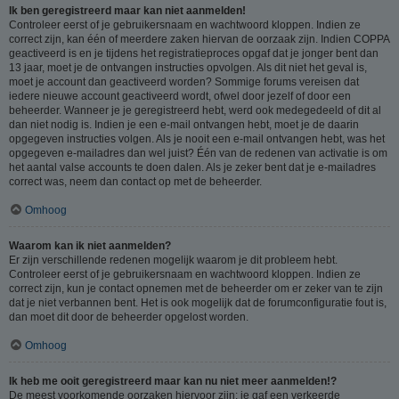
Ik ben geregistreerd maar kan niet aanmelden!
Controleer eerst of je gebruikersnaam en wachtwoord kloppen. Indien ze
correct zijn, kan één of meerdere zaken hiervan de oorzaak zijn. Indien COPPA
geactiveerd is en je tijdens het registratieproces opgaf dat je jonger bent dan
13 jaar, moet je de ontvangen instructies opvolgen. Als dit niet het geval is,
moet je account dan geactiveerd worden? Sommige forums vereisen dat
iedere nieuwe account geactiveerd wordt, ofwel door jezelf of door een
beheerder. Wanneer je je geregistreerd hebt, werd ook medegedeeld of dit al
dan niet nodig is. Indien je een e-mail ontvangen hebt, moet je de daarin
opgegeven instructies volgen. Als je nooit een e-mail ontvangen hebt, was het
opgegeven e-mailadres dan wel juist? Één van de redenen van activatie is om
het aantal valse accounts te doen dalen. Als je zeker bent dat je e-mailadres
correct was, neem dan contact op met de beheerder.
Omhoog
Waarom kan ik niet aanmelden?
Er zijn verschillende redenen mogelijk waarom je dit probleem hebt.
Controleer eerst of je gebruikersnaam en wachtwoord kloppen. Indien ze
correct zijn, kun je contact opnemen met de beheerder om er zeker van te zijn
dat je niet verbannen bent. Het is ook mogelijk dat de forumconfiguratie fout is,
dan moet dit door de beheerder opgelost worden.
Omhoog
Ik heb me ooit geregistreerd maar kan nu niet meer aanmelden!?
De meest voorkomende oorzaken hiervoor zijn: je gaf een verkeerde