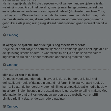
Het is mogelijk dat de tijd die gegeven wordt van een andere tijdzone is dan
waarin jij woont. Als dit het geval is, moet je naar het gebruikerspaneel gaan
en je tijdzone veranderen in een bepaald gebied (vb: Amsterdam, New York,
Sydney, enz.). Wees er bewust van dat het veranderen van de tijdzone, zoals
de meeste instellingen, alleen gedaan kunnen worden door geregistreerde
gebruikers. Als je nog niet geregistreerd bent is dit een goed moment om dit te
doen.
Omhoog
Ik wijzigde de tijdzone, maar de tijd is nog steeds verkeerd!
Als je zeker bent dat je de correcte tijdzone en zomertijd goed hebt ingevuld en
de tijd is nog steeds anders, is waarschijnlijk de tijd op de server verkeerd
ingesteld en zullen de beheerders een aanpassing moeten doen.
Omhoog
Mijn taal zit niet in de lijst!
De meest voorkomende reden hiervoor is dat de beheerder je taal niet
geïnstalleerd heeft, of dat nog niemand het forum in je taal vertaald heeft. Je
kunt altijd aan de beheerder vragen of hij het talenpakket, dat je nodig hebt, wil
installeren. Indien het nog niet bestaat, mag je gerust de vertaling maken. Meer
informatie hieromtrent kan gevonden worden op de website van phpBB
Limited (de link staat onderaan iedere pagina).
Omhoog