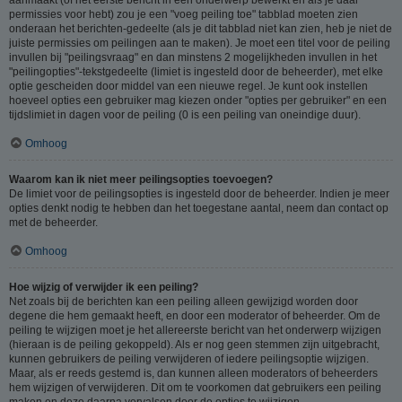
permissies voor hebt) zou je een "voeg peiling toe" tabblad moeten zien
onderaan het berichten-gedeelte (als je dit tabblad niet kan zien, heb je niet de
juiste permissies om peilingen aan te maken). Je moet een titel voor de peiling
invullen bij "peilingsvraag" en dan minstens 2 mogelijkheden invullen in het
"peilingopties"-tekstgedeelte (limiet is ingesteld door de beheerder), met elke
optie gescheiden door middel van een nieuwe regel. Je kunt ook instellen
hoeveel opties een gebruiker mag kiezen onder "opties per gebruiker" en een
tijdslimiet in dagen voor de peiling (0 is een peiling van oneindige duur).
Omhoog
Waarom kan ik niet meer peilingsopties toevoegen?
De limiet voor de peilingsopties is ingesteld door de beheerder. Indien je meer
opties denkt nodig te hebben dan het toegestane aantal, neem dan contact op
met de beheerder.
Omhoog
Hoe wijzig of verwijder ik een peiling?
Net zoals bij de berichten kan een peiling alleen gewijzigd worden door
degene die hem gemaakt heeft, en door een moderator of beheerder. Om de
peiling te wijzigen moet je het allereerste bericht van het onderwerp wijzigen
(hieraan is de peiling gekoppeld). Als er nog geen stemmen zijn uitgebracht,
kunnen gebruikers de peiling verwijderen of iedere peilingsoptie wijzigen.
Maar, als er reeds gestemd is, dan kunnen alleen moderators of beheerders
hem wijzigen of verwijderen. Dit om te voorkomen dat gebruikers een peiling
maken en deze daarna vervalsen door de opties te wijzigen.