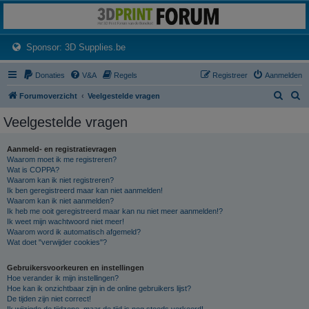
3dprintforum
Het 3D print forum van de Benelux na de sluiting van 3dprintforum.nl
(Opens a new tab)
Sponsor: 3D Supplies.be
Donaties
V&A
Regels
Registreer
Aanmelden
Z
Z
Forumoverzicht
Veelgestelde vragen
o
o
Veelgestelde vragen
e
e
k
k
Aanmeld- en registratievragen
Waarom moet ik me registreren?
Wat is COPPA?
Waarom kan ik niet registreren?
Ik ben geregistreerd maar kan niet aanmelden!
Waarom kan ik niet aanmelden?
Ik heb me ooit geregistreerd maar kan nu niet meer aanmelden!?
Ik weet mijn wachtwoord niet meer!
Waarom word ik automatisch afgemeld?
Wat doet "verwijder cookies"?
Gebruikersvoorkeuren en instellingen
Hoe verander ik mijn instellingen?
Hoe kan ik onzichtbaar zijn in de online gebruikers lijst?
De tijden zijn niet correct!
Ik wijzigde de tijdzone, maar de tijd is nog steeds verkeerd!