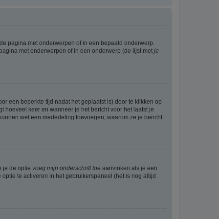
l de pagina met onderwerpen of in een bepaald onderwerp.
 pagina met onderwerpen of in een onderwerp (de lijst met
je
r een beperkte tijd nadat het geplaatst is) door te klikken op
gt hoeveel keer en wanneer je het bericht voor het laatst je
Zij kunnen wel een mededeling toevoegen, waarom ze je bericht
n je de optie
voeg mijn onderschrift toe
aanvinken als je een
optie te activeren in het gebruikerspaneel (het is nog altijd