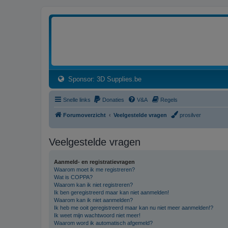
3dprintforum
Het 3D print forum van de Benelux na de sluiting van 3dprintforum.nl
(Opens a new tab)
Sponsor: 3D Supplies.be
Snelle links
Donaties
V&A
Regels
Forumoverzicht
Veelgestelde vragen
prosilver
Veelgestelde vragen
Aanmeld- en registratievragen
Waarom moet ik me registreren?
Wat is COPPA?
Waarom kan ik niet registreren?
Ik ben geregistreerd maar kan niet aanmelden!
Waarom kan ik niet aanmelden?
Ik heb me ooit geregistreerd maar kan nu niet meer aanmelden!?
Ik weet mijn wachtwoord niet meer!
Waarom word ik automatisch afgemeld?