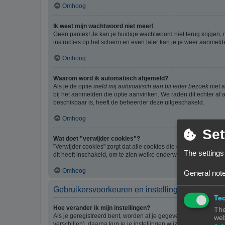
Omhoog
Ik weet mijn wachtwoord niet meer!
Geen paniek! Je kan je huidige wachtwoord niet terug krijgen,
instructies op het scherm en even later kan je je weer aanmeld
Omhoog
Waarom word ik automatisch afgemeld?
Als je de optie
meld mij automatisch aan bij ieder bezoek
niet 
bij het aanmelden die optie aanvinken. We raden dit echter af a
beschikbaar is, heeft de beheerder deze uitgeschakeld.
Omhoog
Set
Wat doet "verwijder cookies"?
"Verwijder cookies" zorgt dat alle cookies die door phpBB3 z
The settings
dit heeft inschakeld, om te zien welke onderwerpen je al gelez
Omhoog
General note
Gebruikersvoorkeuren en instellingen
Tec
Hoe verander ik mijn instellingen?
The
Als je geregistreerd bent, worden al je gegevens opgeslagen i
web
verschillen), daarna kun je je instellingen wijzigen.