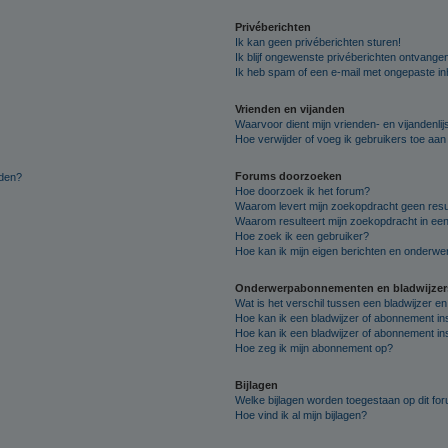
Privéberichten
Ik kan geen privéberichten sturen!
Ik blijf ongewenste privéberichten ontvange
Ik heb spam of een e-mail met ongepaste i
Vrienden en vijanden
Waarvoor dient mijn vrienden- en vijandenlij
Hoe verwijder of voeg ik gebruikers toe aan m
Forums doorzoeken
lden?
Hoe doorzoek ik het forum?
Waarom levert mijn zoekopdracht geen resu
Waarom resulteert mijn zoekopdracht in een
Hoe zoek ik een gebruiker?
Hoe kan ik mijn eigen berichten en onderw
Onderwerpabonnementen en bladwijzer
Wat is het verschil tussen een bladwijzer 
Hoe kan ik een bladwijzer of abonnement in
Hoe kan ik een bladwijzer of abonnement ins
Hoe zeg ik mijn abonnement op?
Bijlagen
Welke bijlagen worden toegestaan op dit fo
Hoe vind ik al mijn bijlagen?