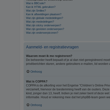
Wat is BBCode?
Kan ik HTML gebruiken?
Wat zijn Smilies?
Kan ik afbeeldingen plaatsen?
Wat zijn globale mededelingen?
Wat zijn mededelingen?
Wat zijn sticky onderwerpen?
Wat zijn gesloten onderwerpen?
Wat zijn onderwerpiconen?
Aanmeld- en registratievragen
Waarom moet ik me registreren?
De beheerder heeft bepaalt of je al dan niet geregistreerd moet
privéberichten sturen, andere gebruikers e-mailen, lid worden
Omhoog
Wat is COPPA?
COPPA is de afkorting voor het Engelse "Children’s Online Priv
verzamelt, hiervoor de toestemming heeft van de ouders. Deze
kind, jonger dan 13, heeft. Indien je niet zeker bent of deze w
informatie. Houd er rekening mee dat het phpBB-team geen wette
Omhoog