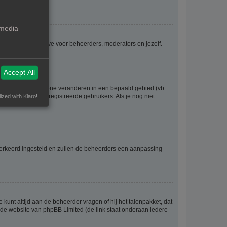
 media
voor iedereen, behalve voor beheerders, moderators en jezelf.
Accept All
eel gaan en je tijdzone veranderen in een bepaald gebied (vb:
 worden door geregistreerde gebruikers. Als je nog niet
ized with Klaro!
er verkeerd ingesteld en zullen de beheerders een aanpassing
 kunt altijd aan de beheerder vragen of hij het talenpakket, dat
p de website van phpBB Limited (de link staat onderaan iedere