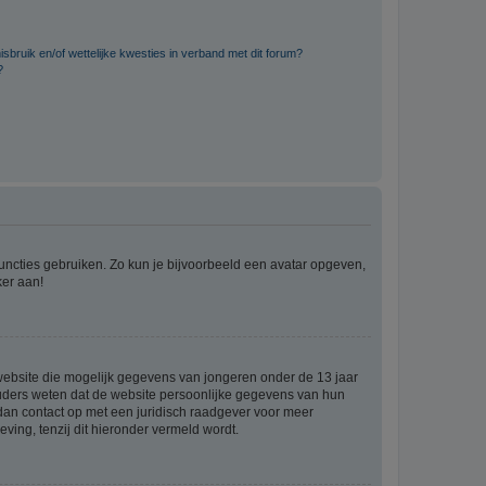
bruik en/of wettelijke kwesties in verband met dit forum?
?
 functies gebruiken. Zo kun je bijvoorbeeld een avatar opgeven,
ker aan!
e website die mogelijk gegevens van jongeren onder de 13 jaar
ouders weten dat de website persoonlijke gegevens van hun
m dan contact op met een juridisch raadgever voor meer
ving, tenzij dit hieronder vermeld wordt.