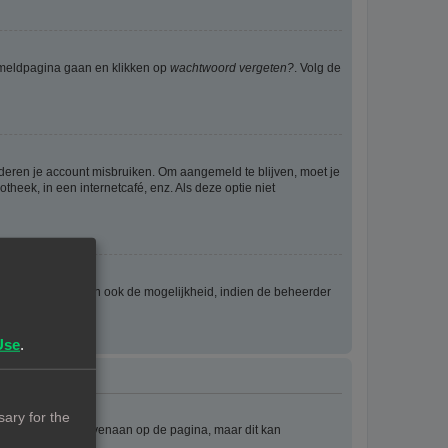
anmeldpagina gaan en klikken op
wachtwoord vergeten?
. Volg de
nderen je account misbruiken. Om aangemeld te blijven, moet je
theek, in een internetcafé, enz. Als deze optie niet
eld wordt en geven ook de mogelijkheid, indien de beheerder
Use
.
ary for the
e staat meestal bovenaan op de pagina, maar dit kan