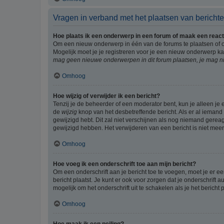
Vragen in verband met het plaatsen van bericht
Hoe plaats ik een onderwerp in een forum of maak een react
Om een nieuw onderwerp in één van de forums te plaatsen of 
Mogelijk moet je je registreren voor je een nieuw onderwerp k
mag geen nieuwe onderwerpen in dit forum plaatsen, je mag ni
Omhoog
Hoe wijzig of verwijder ik een bericht?
Tenzij je de beheerder of een moderator bent, kun je alleen je 
de
wijzig
knop van het desbetreffende bericht. Als er al iemand o
gewijzigd hebt. Dit zal niet verschijnen als nog niemand gere
gewijzigd hebben. Het verwijderen van een bericht is niet mee
Omhoog
Hoe voeg ik een onderschrift toe aan mijn bericht?
Om een onderschrift aan je bericht toe te voegen, moet je er ee
bericht plaatst. Je kunt er ook voor zorgen dat je onderschrift 
mogelijk om het onderschrift uit te schakelen als je het bericht p
Omhoog
Hoe maak ik een peiling?