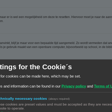
 maar er is wel een mogelijkheid om deze te resetten. Hiervoor moet je naar de a
en.
aanvinkt, blijf je maar voor een bepaalde tijd aangemeld. Zo wordt vermeden dat a
ls je gebruik maakt van een openbare computer, bijvoorbeeld op school, in de biblio
tings for the Cookie´s
ijn aangemaakt, weer verwijderd worden. Deze cookies zorgen ervoor dat je aangem
 for cookies can be made here, which may be set.
en hebt.
s and information can be found in our
Privacy policy
and
Terms of 
hnically necessary cookies
(always required)
se cookies are preset values and must be accepted as they are necess
n de database. Om ze te wijzigen moet je op de
gebruikerspaneel
link klikken (dez
site to operate.