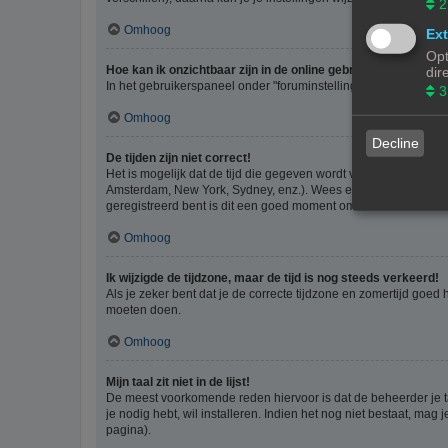
2
Omhoog
Ext
Opt
Hoe kan ik onzichtbaar zijn in de online gebruikers lijst?
dir
In het gebruikerspaneel onder "foruminstellingen", vind je de o
3
Omhoog
Decline
De tijden zijn niet correct!
Het is mogelijk dat de tijd die gegeven wordt van een andere ti
Amsterdam, New York, Sydney, enz.). Wees er bewust van dat he
geregistreerd bent is dit een goed moment om dit te doen.
Omhoog
Ik wijzigde de tijdzone, maar de tijd is nog steeds verkeerd!
Als je zeker bent dat je de correcte tijdzone en zomertijd goed
moeten doen.
Omhoog
Mijn taal zit niet in de lijst!
De meest voorkomende reden hiervoor is dat de beheerder je taal 
je nodig hebt, wil installeren. Indien het nog niet bestaat, m
pagina).