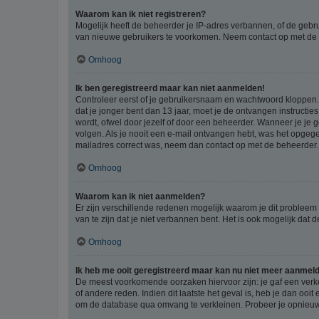
Waarom kan ik niet registreren?
Mogelijk heeft de beheerder je IP-adres verbannen, of de gebru
van nieuwe gebruikers te voorkomen. Neem contact op met de 
Omhoog
Ik ben geregistreerd maar kan niet aanmelden!
Controleer eerst of je gebruikersnaam en wachtwoord kloppen. I
dat je jonger bent dan 13 jaar, moet je de ontvangen instructi
wordt, ofwel door jezelf of door een beheerder. Wanneer je je 
volgen. Als je nooit een e-mail ontvangen hebt, was het opgege
mailadres correct was, neem dan contact op met de beheerder.
Omhoog
Waarom kan ik niet aanmelden?
Er zijn verschillende redenen mogelijk waarom je dit probleem
van te zijn dat je niet verbannen bent. Het is ook mogelijk dat
Omhoog
Ik heb me ooit geregistreerd maar kan nu niet meer aanmel
De meest voorkomende oorzaken hiervoor zijn: je gaf een verk
of andere reden. Indien dit laatste het geval is, heb je dan oo
om de database qua omvang te verkleinen. Probeer je opnieuw t