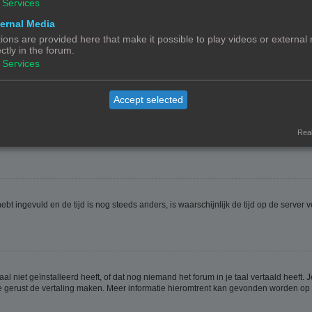
Services
ernal Media
ions are provided here that make it possible to play videos or external
ectly in the forum.
ptie
Verberg mijn online status
. Als je deze optie activeert zul je onzichtbaar zijn 
Services
Accept selected
jdzone is dan waarin jij woont. Als dit het geval is, moet je naar het gebruikerspan
t veranderen van de tijdzone, zoals de meeste instellingen, alleen gedaan kunnen
Real
 hebt ingevuld en de tijd is nog steeds anders, is waarschijnlijk de tijd op de serv
niet geïnstalleerd heeft, of dat nog niemand het forum in je taal vertaald heeft. Je
ag je gerust de vertaling maken. Meer informatie hieromtrent kan gevonden worden o