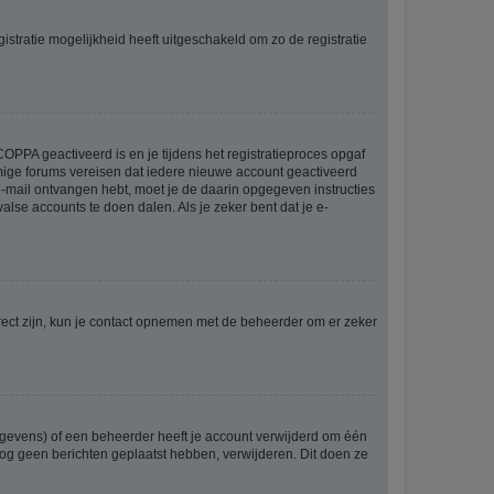
stratie mogelijkheid heeft uitgeschakeld om zo de registratie
OPPA geactiveerd is en je tijdens het registratieproces opgaf
ommige forums vereisen dat iedere nieuwe account geactiveerd
 e-mail ontvangen hebt, moet je de daarin opgegeven instructies
lse accounts te doen dalen. Als je zeker bent dat je e-
rect zijn, kun je contact opnemen met de beheerder om er zeker
egevens) of een beheerder heeft je account verwijderd om één
e nog geen berichten geplaatst hebben, verwijderen. Dit doen ze