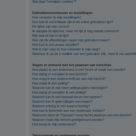
Wat doet "verwijder cookies"?
Gebruikersvoorkeuren en instellingen
Hoe verander ik mijn instellingen?
Hoe kan ik onzichtbaar zijn in de online gebruikers lijst?
De tijden zijn niet correct!
Ik wijzigde de tijdzone, maar de tijd is nog steeds verkeerd!
Mijn taal zit niet in de lijst!
Wat zijn de afbeeldingen naast mijn gebruikersnaam?
Hoe kan ik een avatar instellen?
Wat is mijn rang en hoe verander ik mijn rang?
Wanneer ik op de e-maillink van een gebruiker klik, moet ik me aanme
Vragen in verband met het plaatsen van berichten
Hoe plaats ik een onderwerp in een forum of maak een reactie?
Hoe wijzig of verwijder ik een bericht?
Hoe voeg ik een onderschrift toe aan mijn bericht?
Hoe maak ik een peiling?
Waarom kan ik niet meer peilingsopties toevoegen?
Hoe wijzig of verwijder ik een peiling?
Waarom kan ik een bepaald forum niet openen?
Waarom kan ik geen bijlagen toevoegen?
Waarom ontving ik een waarschuwing?
Hoe kan ik berichten aan een moderator melden?
Waarvoor dient de "Opslaan"-knop bij het plaatsen van een bericht?
Waarom moet mijn bericht goedgekeurd worden?
Hoe bump ik mijn onderwerp?
Tekstopmaak en onderwerp soorten