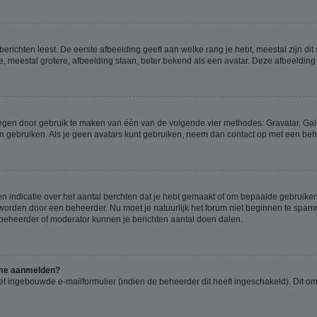
richten leest. De eerste afbeelding geeft aan welke rang je hebt, meestal zijn dit 
e, meestal grotere, afbeelding staan, beter bekend als een avatar. Deze afbeelding 
oegen door gebruik te maken van één van de volgende vier methodes: Gravatar, Gale
n gebruiken. Als je geen avatars kunt gebruiken, neem dan contact op met een beh
indicatie over het aantal berchten dat je hebt gemaakt of om bepaalde gebruikers 
d worden door een beheerder. Nu moet je natuurlijk het forum niet beginnen te sp
en beheerder of moderator kunnen je berichten aantal doen dalen.
k me aanmelden?
t ingebouwde e-mailformulier (indien de beheerder dit heeft ingeschakeld). Dit o