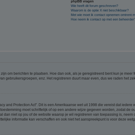
phpBB vragen
Wie heeft dit forum geschreven?
Waarom is de optie X niet beschikbaar?
Met wie moet ik contact opnemen omtrent mis
Hoe neem ik contact op met een beheerder
 zijn om berichten te plaatsen. Hoe dan ook, als je geregistreerd bent kun je meer
 van gebruikersgroepen, enz. Het registreren duurt maar even, dus we raden het ze
acy and Protection Act". Dit is een Amerikaanse wet uit 1998 die vereist dat ieder
 toestemming moet schriftelijk of op een andere wijze gegeven worden, zodat de 
et al dan niet op jou of de website waarop je wil registreren van toepassing is, nee
lijke informatie kan verschaffen en ook niet het aanspreekpunt is voor deze wetge