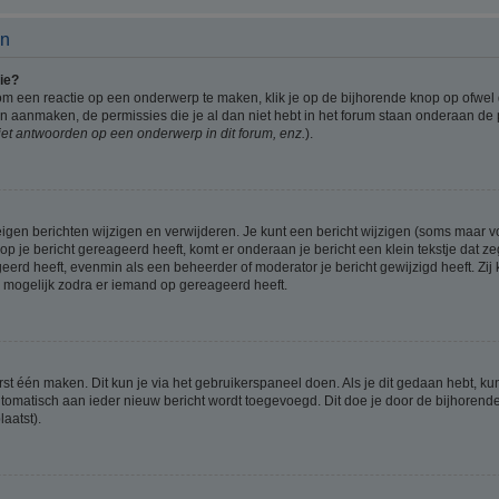
en
ie?
om een reactie op een onderwerp te maken, klik je op de bijhorende knop op ofwe
an aanmaken, de permissies die je al dan niet hebt in het forum staan onderaan de
et antwoorden op een onderwerp in dit forum, enz.
).
eigen berichten wijzigen en verwijderen. Je kunt een bericht wijzigen (soms maar voo
p je bericht gereageerd heeft, komt er onderaan je bericht een klein tekstje dat ze
ageerd heeft, evenmin als een beheerder of moderator je bericht gewijzigd heeft. 
r mogelijk zodra er iemand op gereageerd heeft.
rst één maken. Dit kun je via het gebruikerspaneel doen. Als je dit gedaan hebt, ku
automatisch aan ieder nieuw bericht wordt toegevoegd. Dit doe je door de bijhorende 
laatst).