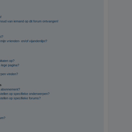
n!
nhoud van iemand op dit forum ontvangen!
st?
ijn vrienden- en/of vijandenlijst?
ltaten op?
 lege pagina?
erpen vinden?
s
en abonnement?
stellen op specifieke onderwerpen?
tellen op specifieke forums?
rum?