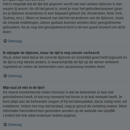
Het is mogelijk dat de tijd die gegeven wordt van een andere tijdzone is dan
waarin jij woont. Als dit het geval is, moet je naar het gebruikerspaneel gaan
en je tijdzone veranderen in een bepaald gebied (vb: Amsterdam, New York,
Sydney, enz.). Wees er bewust van dat het veranderen van de tijdzone, zoals
de meeste instellingen, alleen gedaan kunnen worden door geregistreerde
gebruikers. Als je nog niet geregistreerd bent is dit een goed moment om dit te
doen.
Omhoog
Ik wijzigde de tijdzone, maar de tijd is nog steeds verkeerd!
Als je zeker bent dat je de correcte tijdzone en zomertijd goed hebt ingevuld en
de tijd is nog steeds anders, is waarschijnlijk de tijd op de server verkeerd
ingesteld en zullen de beheerders een aanpassing moeten doen.
Omhoog
Mijn taal zit niet in de lijst!
De meest voorkomende reden hiervoor is dat de beheerder je taal niet
geïnstalleerd heeft, of dat nog niemand het forum in je taal vertaald heeft. Je
kunt altijd aan de beheerder vragen of hij het talenpakket, dat je nodig hebt, wil
installeren. Indien het nog niet bestaat, mag je gerust de vertaling maken. Meer
informatie hieromtrent kan gevonden worden op de website van phpBB
Limited (de link staat onderaan iedere pagina).
Omhoog