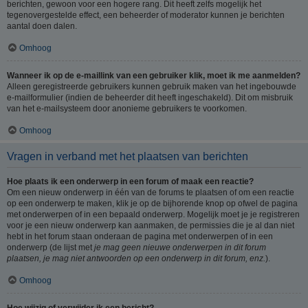
berichten, gewoon voor een hogere rang. Dit heeft zelfs mogelijk het
tegenovergestelde effect, een beheerder of moderator kunnen je berichten
aantal doen dalen.
Omhoog
Wanneer ik op de e-maillink van een gebruiker klik, moet ik me aanmelden?
Alleen geregistreerde gebruikers kunnen gebruik maken van het ingebouwde
e-mailformulier (indien de beheerder dit heeft ingeschakeld). Dit om misbruik
van het e-mailsysteem door anonieme gebruikers te voorkomen.
Omhoog
Vragen in verband met het plaatsen van berichten
Hoe plaats ik een onderwerp in een forum of maak een reactie?
Om een nieuw onderwerp in één van de forums te plaatsen of om een reactie
op een onderwerp te maken, klik je op de bijhorende knop op ofwel de pagina
met onderwerpen of in een bepaald onderwerp. Mogelijk moet je je registreren
voor je een nieuw onderwerp kan aanmaken, de permissies die je al dan niet
hebt in het forum staan onderaan de pagina met onderwerpen of in een
onderwerp (de lijst met
je mag geen nieuwe onderwerpen in dit forum
plaatsen, je mag niet antwoorden op een onderwerp in dit forum, enz.
).
Omhoog
Hoe wijzig of verwijder ik een bericht?