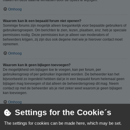
Omhoog
Waarom kan ik een bepaald forum niet openen?
Sommige forums zijn mogelijk alleen toegankelijk voor bepaalde gebruikers of
gebruikersgroepen. Om berichten te zien, lezen, plaatsen, enz. heb je speciale
permissies nodig. Deze permissies kun je alleen van moderators of
beheerders krijgen, zij zijn dus ook degene met wie je hierover contact moet
opnemen.
Omhoog
Waarom kan ik geen bijlagen toevoegen?
De mogelijkheid om bijlagen toe te voegen, kan per forum, per
gebruikersgroep of per gebruiker ingesteld worden. De beheerder kan het
bijvoorbeeld zo ingesteld hebben dat je in een bepaald forum helemaal geen
bijlagen mag toevoegen of dat alleen de beheerdersgroep dit mag. Neem
contact op met de beheerder als je niet zeker weet waarom je geen bijlagen
kan toevoegen.
Omhoog
Settings for the Cookie´s
Waarom ontving ik een waarschuwing?
Op ieder forum gelden specifieke regels, als je één van deze regels (volgens
The settings for cookies can be made here, which may be set.
de beheerder) overtreedt, kun je een waarschuwing ontvangen. Het sturen van
een waarschuwing naar je is een beslissing van de beheerder, phpBB Limited