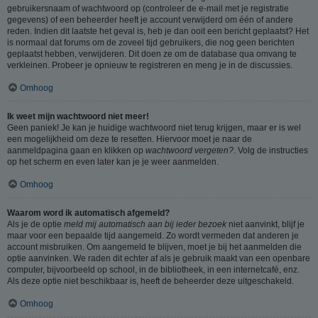
gebruikersnaam of wachtwoord op (controleer de e-mail met je registratie
gegevens) of een beheerder heeft je account verwijderd om één of andere
reden. Indien dit laatste het geval is, heb je dan ooit een bericht geplaatst? Het
is normaal dat forums om de zoveel tijd gebruikers, die nog geen berichten
geplaatst hebben, verwijderen. Dit doen ze om de database qua omvang te
verkleinen. Probeer je opnieuw te registreren en meng je in de discussies.
Omhoog
Ik weet mijn wachtwoord niet meer!
Geen paniek! Je kan je huidige wachtwoord niet terug krijgen, maar er is wel
een mogelijkheid om deze te resetten. Hiervoor moet je naar de
aanmeldpagina gaan en klikken op
wachtwoord vergeten?
. Volg de instructies
op het scherm en even later kan je je weer aanmelden.
Omhoog
Waarom word ik automatisch afgemeld?
Als je de optie
meld mij automatisch aan bij ieder bezoek
niet aanvinkt, blijf je
maar voor een bepaalde tijd aangemeld. Zo wordt vermeden dat anderen je
account misbruiken. Om aangemeld te blijven, moet je bij het aanmelden die
optie aanvinken. We raden dit echter af als je gebruik maakt van een openbare
computer, bijvoorbeeld op school, in de bibliotheek, in een internetcafé, enz.
Als deze optie niet beschikbaar is, heeft de beheerder deze uitgeschakeld.
Omhoog