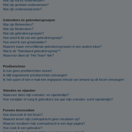
Wat zijn sticky onderwerpen?
Wat zijn gesloten onderwerpen?
Wat zijn onderwerpiconen?
Gebruikers en gebruikersgroepen
Wat zijn Beheerders?
Wat zijn Moderators?
Wat zijn gebruikersgroepen?
Hoe word ik lid van een gebruikersgroep?
Hoe word ik een groepsleider?
Waarom staan verschillende gebruikersgroepen in een andere kleur?
Wat is de "Standaard gebruikersgroep"?
Waarvoor dient de "Het Team"-link?
Privéberichten
Ik kan geen privéberichten sturen!
Ik blijf ongewenste privéberichten ontvangen!
Ik heb spam of een e-mail met ongepaste inhoud van iemand op dit forum ontvangen!
Vrienden en vijanden
Waarvoor dient mijn vrienden- en vijandenlijst?
Hoe verwijder of voeg ik gebruikers toe aan mijn vrienden- en/of vijandenlijst?
Forums doorzoeken
Hoe doorzoek ik het forum?
Waarom levert mijn zoekopdracht geen resultaten op?
Waarom resulteert mijn zoekopdracht in een lege pagina?
Hoe zoek ik een gebruiker?