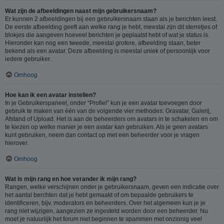
Wat zijn de afbeeldingen naast mijn gebruikersnaam?
Er kunnen 2 afbeeldingen bij een gebruikersnaam staan als je berichten leest.
De eerste afbeelding geeft aan welke rang je hebt, meestal zijn dit sterretjes of
blokjes die aangeven hoeveel berichten je geplaatst hebt of wat je status is.
Hieronder kan nog een tweede, meestal grotere, afbeelding staan, beter
bekend als een avatar. Deze afbeelding is meestal uniek of persoonlijk voor
iedere gebruiker.
Omhoog
Hoe kan ik een avatar instellen?
In je Gebruikerspaneel, onder “Profiel” kun je een avatar toevoegen door
gebruik te maken van één van de volgende vier methodes: Gravatar, Galerij,
Afstand of Upload. Het is aan de beheerders om avatars in te schakelen en om
te kiezen op welke manier je een avatar kan gebruiken. Als je geen avatars
kunt gebruiken, neem dan contact op met een beheerder voor je vragen
hierover.
Omhoog
Wat is mijn rang en hoe verander ik mijn rang?
Rangen, welke verschijnen onder je gebruikersnaam, geven een indicatie over
het aantal berchten dat je hebt gemaakt of om bepaalde gebruikers te
identificeren, bijv. moderators en beheerders. Over het algemeen kun je je
rang niet wijzigen, aangezien ze ingesteld worden door een beheerder. Nu
moet je natuurlijk het forum niet beginnen te spammen met onzinnig veel