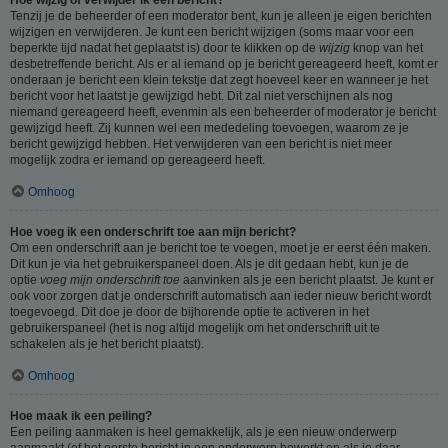
Tenzij je de beheerder of een moderator bent, kun je alleen je eigen berichten
wijzigen en verwijderen. Je kunt een bericht wijzigen (soms maar voor een
beperkte tijd nadat het geplaatst is) door te klikken op de
wijzig
knop van het
desbetreffende bericht. Als er al iemand op je bericht gereageerd heeft, komt er
onderaan je bericht een klein tekstje dat zegt hoeveel keer en wanneer je het
bericht voor het laatst je gewijzigd hebt. Dit zal niet verschijnen als nog
niemand gereageerd heeft, evenmin als een beheerder of moderator je bericht
gewijzigd heeft. Zij kunnen wel een mededeling toevoegen, waarom ze je
bericht gewijzigd hebben. Het verwijderen van een bericht is niet meer
mogelijk zodra er iemand op gereageerd heeft.
Omhoog
Hoe voeg ik een onderschrift toe aan mijn bericht?
Om een onderschrift aan je bericht toe te voegen, moet je er eerst één maken.
Dit kun je via het gebruikerspaneel doen. Als je dit gedaan hebt, kun je de
optie
voeg mijn onderschrift toe
aanvinken als je een bericht plaatst. Je kunt er
ook voor zorgen dat je onderschrift automatisch aan ieder nieuw bericht wordt
toegevoegd. Dit doe je door de bijhorende optie te activeren in het
gebruikerspaneel (het is nog altijd mogelijk om het onderschrift uit te
schakelen als je het bericht plaatst).
Omhoog
Hoe maak ik een peiling?
Een peiling aanmaken is heel gemakkelijk, als je een nieuw onderwerp
aanmaakt (of het eerste bericht in een onderwerp bewerkt en als je daar