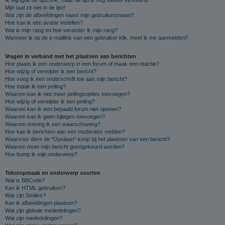
Mijn taal zit niet in de lijst!
Wat zijn de afbeeldingen naast mijn gebruikersnaam?
Hoe kan ik een avatar instellen?
Wat is mijn rang en hoe verander ik mijn rang?
Wanneer ik op de e-maillink van een gebruiker klik, moet ik me aanmelden?
Vragen in verband met het plaatsen van berichten
Hoe plaats ik een onderwerp in een forum of maak een reactie?
Hoe wijzig of verwijder ik een bericht?
Hoe voeg ik een onderschrift toe aan mijn bericht?
Hoe maak ik een peiling?
Waarom kan ik niet meer peilingsopties toevoegen?
Hoe wijzig of verwijder ik een peiling?
Waarom kan ik een bepaald forum niet openen?
Waarom kan ik geen bijlagen toevoegen?
Waarom ontving ik een waarschuwing?
Hoe kan ik berichten aan een moderator melden?
Waarvoor dient de "Opslaan"-knop bij het plaatsen van een bericht?
Waarom moet mijn bericht goedgekeurd worden?
Hoe bump ik mijn onderwerp?
Tekstopmaak en onderwerp soorten
Wat is BBCode?
Kan ik HTML gebruiken?
Wat zijn Smilies?
Kan ik afbeeldingen plaatsen?
Wat zijn globale mededelingen?
Wat zijn mededelingen?