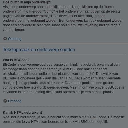
Hoe bump ik mijn onderwerp?
Als je een onderwerp aan het bekijken bent, kan je klikken op de "bump
onderwerp" link. Hierdoor "bump" je het onderwerp naar boven op de eerste
pagina van de onderwerpenlijst. Als deze link er niet staat, kunnen
onderwerpen niet gebumpt worden. Een onderwerp kan ook gebumpt worden
door een antwoord te plaatsen, maar hou hierbij wel rekening met de regels
van het forum.
Omhoog
Tekstopmaak en onderwerp soorten
Wat is BBCode?
BBCode is een vereenvoudigde versie van html, het gebruik ervan is al dan
niet toegestaan door de beheerder (je kunt BBCode ook per bericht
uitschakelen, dit is een optie bij het plaatsen van je bericht). De syntax van
BBCode is ongeveer gelijk aan die van HTML, tags worden tussen vierkante
haakjes [ en ] geplaatst, dus niet < en >. Daarnaast geeft het een grotere
controle over hoe iets wordt weergegeven. Meer informatie omtrent BBCode is
te vinden in de handleiding die je kunt openen als je een bericht plaatst.
Omhoog
Kan ik HTML gebruiken?
Nee, het is niet mogelijk om je bericht op te maken met HTML code. De meeste
opmaak die je via HTML kan toepassen is ook via BBCode mogelijk.