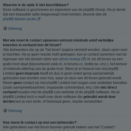
Waarom is de optie X niet beschikbaar?
Deze software is geschreven en eigendom van de phpBB-Groep. Als je denkt
dat een bepaalde optie toegevoegd moet worden, bezoek dan de
phpBB Ideeën sectie
.
Omhoog
Met wie moet ik contact opnemen omtrent misbruik en/of wettelijke
kwesties in verband met dit forum?
Alle beheerders die op de "het team"-pagina vermeld worden, staan open voor
je klachten. Als je geen reactie hebt gekregen, kun je contact opnemen met de
eigenaar van het domein (dmv een
whois lookup
) of, als dit forum op een
gratis host staat (bijvoorbeeld xsbb.nl, nl.forums.cc, dotbb.be, enz.), het beheer
of misbruik-afdeling van de gratis host. Wees je er bewust van dat phpBB
Limited
geen inspraak
heeft en dus in geen enkel geval aansprakelijk
gehouden kan worden over hoe, waar en door wie dit forum gebruikt wordt.
Neem
geen
contact op met phpBB Limited met vragen over wettelijke kwesties
(zoals aanspreekbaarheid, ongepaste commentaar, enz.) die
niet direct
verband
houden met de phpBB.com-website of de phpBB-software. Als je
phpBB Limited toch e-mailt over deze software die
gebruikt wordt door
derden
kun je een korte, of helemaal geen, reactie verwachten.
Omhoog
Hoe neem ik contact op met een beheerder?
Alle gebruikers van het forum kunnen gebruik maken van het “Contact”-