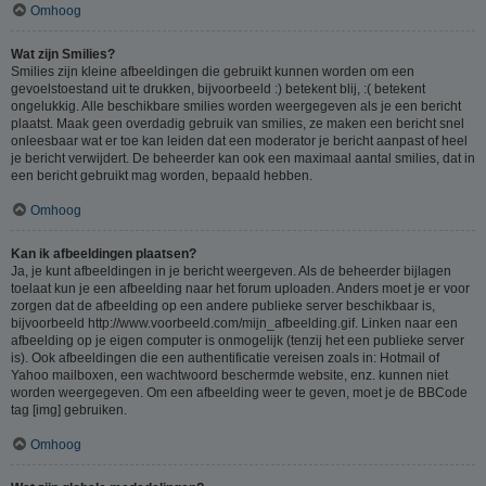
Omhoog
Wat zijn Smilies?
Smilies zijn kleine afbeeldingen die gebruikt kunnen worden om een
gevoelstoestand uit te drukken, bijvoorbeeld :) betekent blij, :( betekent
ongelukkig. Alle beschikbare smilies worden weergegeven als je een bericht
plaatst. Maak geen overdadig gebruik van smilies, ze maken een bericht snel
onleesbaar wat er toe kan leiden dat een moderator je bericht aanpast of heel
je bericht verwijdert. De beheerder kan ook een maximaal aantal smilies, dat in
een bericht gebruikt mag worden, bepaald hebben.
Omhoog
Kan ik afbeeldingen plaatsen?
Ja, je kunt afbeeldingen in je bericht weergeven. Als de beheerder bijlagen
toelaat kun je een afbeelding naar het forum uploaden. Anders moet je er voor
zorgen dat de afbeelding op een andere publieke server beschikbaar is,
bijvoorbeeld http://www.voorbeeld.com/mijn_afbeelding.gif. Linken naar een
afbeelding op je eigen computer is onmogelijk (tenzij het een publieke server
is). Ook afbeeldingen die een authentificatie vereisen zoals in: Hotmail of
Yahoo mailboxen, een wachtwoord beschermde website, enz. kunnen niet
worden weergegeven. Om een afbeelding weer te geven, moet je de BBCode
tag [img] gebruiken.
Omhoog