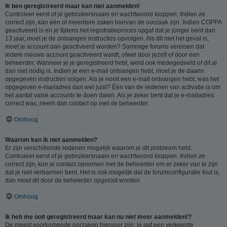
Ik ben geregistreerd maar kan niet aanmelden!
Controleer eerst of je gebruikersnaam en wachtwoord kloppen. Indien ze
correct zijn, kan één of meerdere zaken hiervan de oorzaak zijn. Indien COPPA
geactiveerd is en je tijdens het registratieproces opgaf dat je jonger bent dan
13 jaar, moet je de ontvangen instructies opvolgen. Als dit niet het geval is,
moet je account dan geactiveerd worden? Sommige forums vereisen dat
iedere nieuwe account geactiveerd wordt, ofwel door jezelf of door een
beheerder. Wanneer je je geregistreerd hebt, werd ook medegedeeld of dit al
dan niet nodig is. Indien je een e-mail ontvangen hebt, moet je de daarin
opgegeven instructies volgen. Als je nooit een e-mail ontvangen hebt, was het
opgegeven e-mailadres dan wel juist? Één van de redenen van activatie is om
het aantal valse accounts te doen dalen. Als je zeker bent dat je e-mailadres
correct was, neem dan contact op met de beheerder.
Omhoog
Waarom kan ik niet aanmelden?
Er zijn verschillende redenen mogelijk waarom je dit probleem hebt.
Controleer eerst of je gebruikersnaam en wachtwoord kloppen. Indien ze
correct zijn, kun je contact opnemen met de beheerder om er zeker van te zijn
dat je niet verbannen bent. Het is ook mogelijk dat de forumconfiguratie fout is,
dan moet dit door de beheerder opgelost worden.
Omhoog
Ik heb me ooit geregistreerd maar kan nu niet meer aanmelden!?
De meest voorkomende oorzaken hiervoor zijn: je gaf een verkeerde