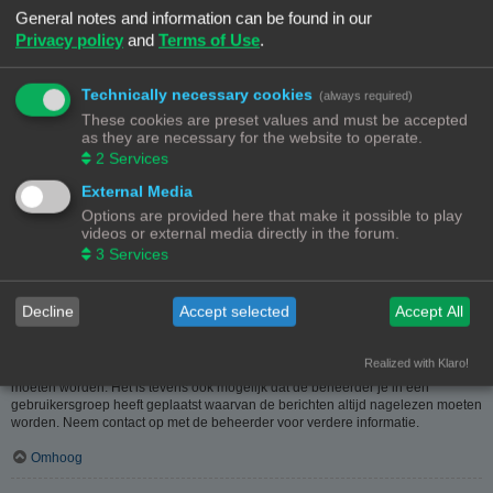
heeft hier dus in geen geval iets mee te maken.
General notes and information can be found in our
Privacy policy
and
Terms of Use
.
Omhoog
Hoe kan ik berichten aan een moderator melden?
Technically necessary cookies
(always required)
Als de beheerder het toelaat, kun je op de hiervoor dienende knop klikken bij
These cookies are preset values and must be accepted
het bericht. Als je hierop geklikt hebt, moet je een paar verplichte stappen
as they are necessary for the website to operate.
volgen om de melding te versturen.
2
Services
Omhoog
External Media
Options are provided here that make it possible to play
Waarvoor dient de "Opslaan"-knop bij het plaatsen van een bericht?
videos or external media directly in the forum.
Hiermee kun je berichten opslaan om ze dan later af te werken en te plaatsen.
3
Services
Een opgeslagen bericht kun je, via de bijhorende optie, in het
gebruikerspaneel weer laden.
Omhoog
Decline
Accept selected
Accept All
Waarom moet mijn bericht goedgekeurd worden?
Realized with Klaro!
De beheerder kan beslist hebben dat geplaatste berichten eerst nagekeken
moeten worden. Het is tevens ook mogelijk dat de beheerder je in een
gebruikersgroep heeft geplaatst waarvan de berichten altijd nagelezen moeten
worden. Neem contact op met de beheerder voor verdere informatie.
Omhoog