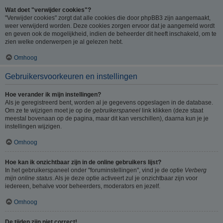
Wat doet "verwijder cookies"?
"Verwijder cookies" zorgt dat alle cookies die door phpBB3 zijn aangemaakt,
weer verwijderd worden. Deze cookies zorgen ervoor dat je aangemeld wordt
en geven ook de mogelijkheid, indien de beheerder dit heeft inschakeld, om te
zien welke onderwerpen je al gelezen hebt.
Omhoog
Gebruikersvoorkeuren en instellingen
Hoe verander ik mijn instellingen?
Als je geregistreerd bent, worden al je gegevens opgeslagen in de database.
Om ze te wijzigen moet je op de
gebruikerspaneel
link klikken (deze staat
meestal bovenaan op de pagina, maar dit kan verschillen), daarna kun je je
instellingen wijzigen.
Omhoog
Hoe kan ik onzichtbaar zijn in de online gebruikers lijst?
In het gebruikerspaneel onder "foruminstellingen", vind je de optie
Verberg
mijn online status
. Als je deze optie activeert zul je onzichtbaar zijn voor
iedereen, behalve voor beheerders, moderators en jezelf.
Omhoog
De tijden zijn niet correct!