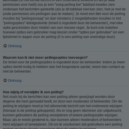
permissies voor hebt) zou je een "voeg peiling toe" tabblad moeten zien
onderaan het berichten-gedeelte (als je dit tabblad niet kan zien, heb je niet de
juiste permissies om peilingen aan te maken). Je moet een titel voor de peiling
invullen bij "peilingsvraag" en dan minstens 2 mogelijkheden invullen in het
"peilingopties"-tekstgedeelte (limiet is ingesteld door de beheerder), met elke
optie gescheiden door middel van een nieuwe regel. Je kunt ook instellen
hoeveel opties een gebruiker mag kiezen onder "opties per gebruiker" en een
tijdslimiet in dagen voor de peiling (0 is een peiling van oneindige duur).
Omhoog
Waarom kan ik niet meer peilingsopties toevoegen?
De limiet voor de peilingsopties is ingesteld door de beheerder. Indien je meer
opties denkt nodig te hebben dan het toegestane aantal, neem dan contact op
met de beheerder.
Omhoog
Hoe wijzig of verwijder ik een peiling?
Net zoals bij de berichten kan een peiling alleen gewijzigd worden door
degene die hem gemaakt heeft, en door een moderator of beheerder. Om de
peiling te wijzigen moet je het allereerste bericht van het onderwerp wijzigen
(hieraan is de peiling gekoppeld). Als er nog geen stemmen zijn uitgebracht,
kunnen gebruikers de peiling verwijderen of iedere peilingsoptie wijzigen.
Maar, als er reeds gestemd is, dan kunnen alleen moderators of beheerders
hem wijzigen of verwijderen. Dit om te voorkomen dat gebruikers een peiling
maken en deze daarna vervalsen door de opties te wijzigen.