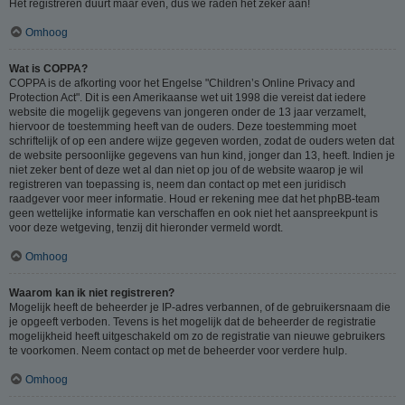
Het registreren duurt maar even, dus we raden het zeker aan!
Omhoog
Wat is COPPA?
COPPA is de afkorting voor het Engelse "Children’s Online Privacy and
Protection Act". Dit is een Amerikaanse wet uit 1998 die vereist dat iedere
website die mogelijk gegevens van jongeren onder de 13 jaar verzamelt,
hiervoor de toestemming heeft van de ouders. Deze toestemming moet
schriftelijk of op een andere wijze gegeven worden, zodat de ouders weten dat
de website persoonlijke gegevens van hun kind, jonger dan 13, heeft. Indien je
niet zeker bent of deze wet al dan niet op jou of de website waarop je wil
registreren van toepassing is, neem dan contact op met een juridisch
raadgever voor meer informatie. Houd er rekening mee dat het phpBB-team
geen wettelijke informatie kan verschaffen en ook niet het aanspreekpunt is
voor deze wetgeving, tenzij dit hieronder vermeld wordt.
Omhoog
Waarom kan ik niet registreren?
Mogelijk heeft de beheerder je IP-adres verbannen, of de gebruikersnaam die
je opgeeft verboden. Tevens is het mogelijk dat de beheerder de registratie
mogelijkheid heeft uitgeschakeld om zo de registratie van nieuwe gebruikers
te voorkomen. Neem contact op met de beheerder voor verdere hulp.
Omhoog