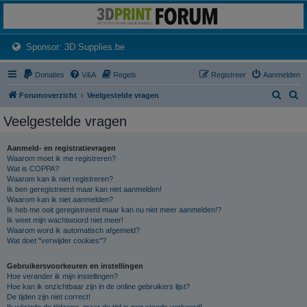
3dprintforum
Het 3D print forum van de Benelux na de sluiting van 3dprintforum.nl
(Opens a new tab)
Sponsor: 3D Supplies.be
Donaties
V&A
Regels
Registreer
Aanmelden
Z
Z
Forumoverzicht
Veelgestelde vragen
o
o
Veelgestelde vragen
e
e
k
k
Aanmeld- en registratievragen
Waarom moet ik me registreren?
Wat is COPPA?
Waarom kan ik niet registreren?
Ik ben geregistreerd maar kan niet aanmelden!
Waarom kan ik niet aanmelden?
Ik heb me ooit geregistreerd maar kan nu niet meer aanmelden!?
Ik weet mijn wachtwoord niet meer!
Waarom word ik automatisch afgemeld?
Wat doet "verwijder cookies"?
Gebruikersvoorkeuren en instellingen
Hoe verander ik mijn instellingen?
Hoe kan ik onzichtbaar zijn in de online gebruikers lijst?
De tijden zijn niet correct!
Ik wijzigde de tijdzone, maar de tijd is nog steeds verkeerd!