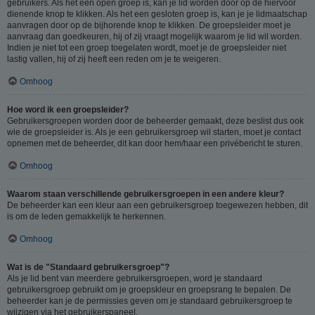
gebruikers. Als het een open groep is, kan je lid worden door op de hiervoor
dienende knop te klikken. Als het een gesloten groep is, kan je je lidmaatschap
aanvragen door op de bijhorende knop te klikken. De groepsleider moet je
aanvraag dan goedkeuren, hij of zij vraagt mogelijk waarom je lid wil worden.
Indien je niet tot een groep toegelaten wordt, moet je de groepsleider niet
lastig vallen, hij of zij heeft een reden om je te weigeren.
Omhoog
Hoe word ik een groepsleider?
Gebruikersgroepen worden door de beheerder gemaakt, deze beslist dus ook
wie de groepsleider is. Als je een gebruikersgroep wil starten, moet je contact
opnemen met de beheerder, dit kan door hem/haar een privébericht te sturen.
Omhoog
Waarom staan verschillende gebruikersgroepen in een andere kleur?
De beheerder kan een kleur aan een gebruikersgroep toegewezen hebben, dit
is om de leden gemakkelijk te herkennen.
Omhoog
Wat is de "Standaard gebruikersgroep"?
Als je lid bent van meerdere gebruikersgroepen, word je standaard
gebruikersgroep gebruikt om je groepskleur en groepsrang te bepalen. De
beheerder kan je de permissies geven om je standaard gebruikersgroep te
wijzigen via het gebruikerspaneel.