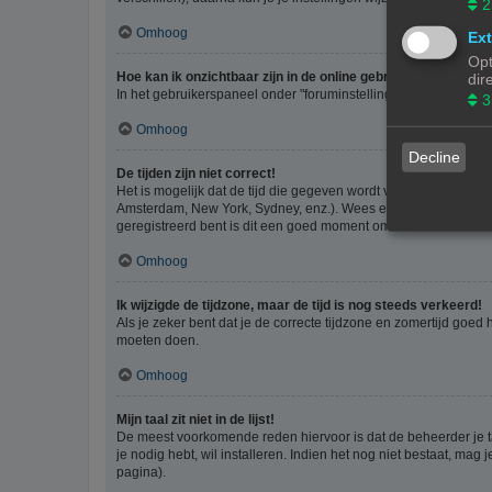
2
Omhoog
Ext
Opt
Hoe kan ik onzichtbaar zijn in de online gebruikers lijst?
dir
In het gebruikerspaneel onder "foruminstellingen", vind je de o
3
Omhoog
Decline
De tijden zijn niet correct!
Het is mogelijk dat de tijd die gegeven wordt van een andere ti
Amsterdam, New York, Sydney, enz.). Wees er bewust van dat he
geregistreerd bent is dit een goed moment om dit te doen.
Omhoog
Ik wijzigde de tijdzone, maar de tijd is nog steeds verkeerd!
Als je zeker bent dat je de correcte tijdzone en zomertijd goed
moeten doen.
Omhoog
Mijn taal zit niet in de lijst!
De meest voorkomende reden hiervoor is dat de beheerder je taal 
je nodig hebt, wil installeren. Indien het nog niet bestaat, m
pagina).