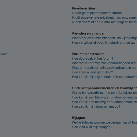
Privéberichten
Ik kan geen privéberichten sturen!
Ik blijf ongewenste privéberichten ontvange
Ik heb spam of een e-mail met ongepaste i
Vrienden en vijanden
Waarvoor dient mijn vrienden- en vijandenlij
Hoe verwijder of voeg ik gebruikers toe aan m
Forums doorzoeken
lden?
Hoe doorzoek ik het forum?
Waarom levert mijn zoekopdracht geen resu
Waarom resulteert mijn zoekopdracht in een
Hoe zoek ik een gebruiker?
Hoe kan ik mijn eigen berichten en onderw
Onderwerpabonnementen en bladwijzer
Wat is het verschil tussen een bladwijzer 
Hoe kan ik een bladwijzer of abonnement in
Hoe kan ik een bladwijzer of abonnement ins
Hoe zeg ik mijn abonnement op?
Bijlagen
Welke bijlagen worden toegestaan op dit fo
Hoe vind ik al mijn bijlagen?