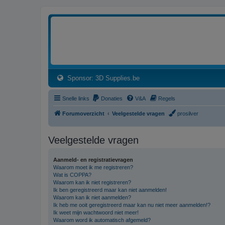
3dprintforum
Het 3D print forum van de Benelux na de sluiting van 3dprintforum.nl
(Opens a new tab)
Sponsor: 3D Supplies.be
Snelle links
Donaties
V&A
Regels
Forumoverzicht
Veelgestelde vragen
prosilver
Veelgestelde vragen
Aanmeld- en registratievragen
Waarom moet ik me registreren?
Wat is COPPA?
Waarom kan ik niet registreren?
Ik ben geregistreerd maar kan niet aanmelden!
Waarom kan ik niet aanmelden?
Ik heb me ooit geregistreerd maar kan nu niet meer aanmelden!?
Ik weet mijn wachtwoord niet meer!
Waarom word ik automatisch afgemeld?