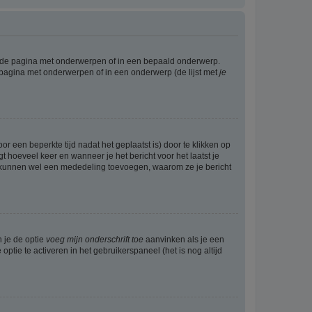
l de pagina met onderwerpen of in een bepaald onderwerp.
 pagina met onderwerpen of in een onderwerp (de lijst met
je
r een beperkte tijd nadat het geplaatst is) door te klikken op
gt hoeveel keer en wanneer je het bericht voor het laatst je
Zij kunnen wel een mededeling toevoegen, waarom ze je bericht
n je de optie
voeg mijn onderschrift toe
aanvinken als je een
optie te activeren in het gebruikerspaneel (het is nog altijd