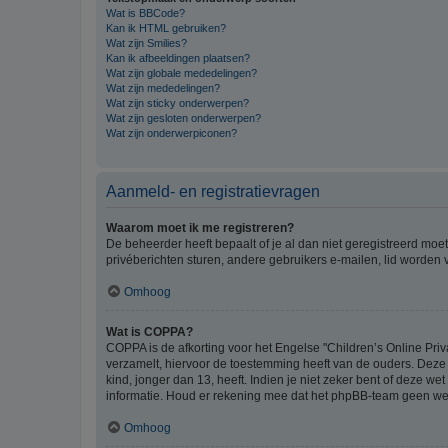
Wat is BBCode?
Kan ik HTML gebruiken?
Wat zijn Smilies?
Kan ik afbeeldingen plaatsen?
Wat zijn globale mededelingen?
Wat zijn mededelingen?
Wat zijn sticky onderwerpen?
Wat zijn gesloten onderwerpen?
Wat zijn onderwerpiconen?
Aanmeld- en registratievragen
Waarom moet ik me registreren?
De beheerder heeft bepaalt of je al dan niet geregistreerd moet
privéberichten sturen, andere gebruikers e-mailen, lid worden
Omhoog
Wat is COPPA?
COPPA is de afkorting voor het Engelse "Children’s Online Priv
verzamelt, hiervoor de toestemming heeft van de ouders. Deze
kind, jonger dan 13, heeft. Indien je niet zeker bent of deze w
informatie. Houd er rekening mee dat het phpBB-team geen wette
Omhoog