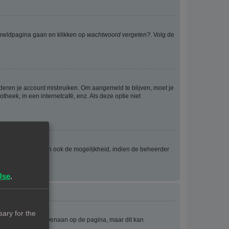
anmeldpagina gaan en klikken op
wachtwoord vergeten?
. Volg de
nderen je account misbruiken. Om aangemeld te blijven, moet je
theek, in een internetcafé, enz. Als deze optie niet
eld wordt en geven ook de mogelijkheid, indien de beheerder
Use
.
ary for the
e staat meestal bovenaan op de pagina, maar dit kan