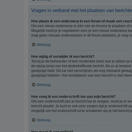
Vragen in verband met het plaatsen van bericht
Hoe plaats ik een onderwerp in een forum of maak een react
Om een nieuw onderwerp in één van de forums te plaatsen of 
Mogelijk moet je je registreren voor je een nieuw onderwerp k
mag geen nieuwe onderwerpen in dit forum plaatsen, je mag ni
Omhoog
Hoe wijzig of verwijder ik een bericht?
Tenzij je de beheerder of een moderator bent, kun je alleen je 
de
wijzig
knop van het desbetreffende bericht. Als er al iemand o
gewijzigd hebt. Dit zal niet verschijnen als nog niemand gere
gewijzigd hebben. Het verwijderen van een bericht is niet mee
Omhoog
Hoe voeg ik een onderschrift toe aan mijn bericht?
Om een onderschrift aan je bericht toe te voegen, moet je er ee
bericht plaatst. Je kunt er ook voor zorgen dat je onderschrift 
mogelijk om het onderschrift uit te schakelen als je het bericht p
Omhoog
Hoe maak ik een peiling?