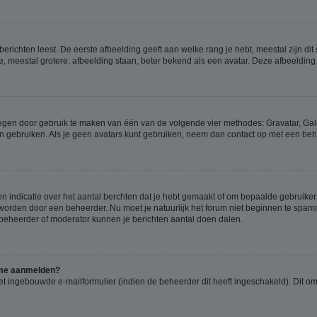
richten leest. De eerste afbeelding geeft aan welke rang je hebt, meestal zijn dit 
e, meestal grotere, afbeelding staan, beter bekend als een avatar. Deze afbeelding 
oegen door gebruik te maken van één van de volgende vier methodes: Gravatar, Gale
n gebruiken. Als je geen avatars kunt gebruiken, neem dan contact op met een beh
indicatie over het aantal berchten dat je hebt gemaakt of om bepaalde gebruikers 
d worden door een beheerder. Nu moet je natuurlijk het forum niet beginnen te sp
en beheerder of moderator kunnen je berichten aantal doen dalen.
k me aanmelden?
t ingebouwde e-mailformulier (indien de beheerder dit heeft ingeschakeld). Dit o