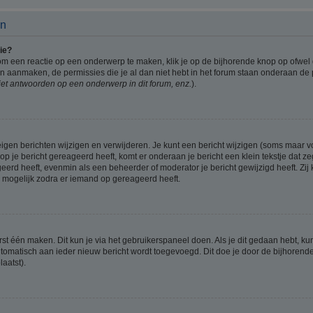
en
ie?
om een reactie op een onderwerp te maken, klik je op de bijhorende knop op ofwe
an aanmaken, de permissies die je al dan niet hebt in het forum staan onderaan de
et antwoorden op een onderwerp in dit forum, enz.
).
eigen berichten wijzigen en verwijderen. Je kunt een bericht wijzigen (soms maar voo
p je bericht gereageerd heeft, komt er onderaan je bericht een klein tekstje dat ze
ageerd heeft, evenmin als een beheerder of moderator je bericht gewijzigd heeft. 
r mogelijk zodra er iemand op gereageerd heeft.
rst één maken. Dit kun je via het gebruikerspaneel doen. Als je dit gedaan hebt, ku
automatisch aan ieder nieuw bericht wordt toegevoegd. Dit doe je door de bijhorende 
laatst).