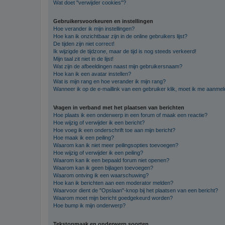
Wat doet "verwijder cookies"?
Gebruikersvoorkeuren en instellingen
Hoe verander ik mijn instellingen?
Hoe kan ik onzichtbaar zijn in de online gebruikers lijst?
De tijden zijn niet correct!
Ik wijzigde de tijdzone, maar de tijd is nog steeds verkeerd!
Mijn taal zit niet in de lijst!
Wat zijn de afbeeldingen naast mijn gebruikersnaam?
Hoe kan ik een avatar instellen?
Wat is mijn rang en hoe verander ik mijn rang?
Wanneer ik op de e-maillink van een gebruiker klik, moet ik me aanme
Vragen in verband met het plaatsen van berichten
Hoe plaats ik een onderwerp in een forum of maak een reactie?
Hoe wijzig of verwijder ik een bericht?
Hoe voeg ik een onderschrift toe aan mijn bericht?
Hoe maak ik een peiling?
Waarom kan ik niet meer peilingsopties toevoegen?
Hoe wijzig of verwijder ik een peiling?
Waarom kan ik een bepaald forum niet openen?
Waarom kan ik geen bijlagen toevoegen?
Waarom ontving ik een waarschuwing?
Hoe kan ik berichten aan een moderator melden?
Waarvoor dient de "Opslaan"-knop bij het plaatsen van een bericht?
Waarom moet mijn bericht goedgekeurd worden?
Hoe bump ik mijn onderwerp?
Tekstopmaak en onderwerp soorten