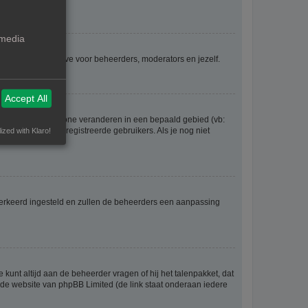
 media
voor iedereen, behalve voor beheerders, moderators en jezelf.
Accept All
eel gaan en je tijdzone veranderen in een bepaald gebied (vb:
 worden door geregistreerde gebruikers. Als je nog niet
ized with Klaro!
er verkeerd ingesteld en zullen de beheerders een aanpassing
 kunt altijd aan de beheerder vragen of hij het talenpakket, dat
p de website van phpBB Limited (de link staat onderaan iedere