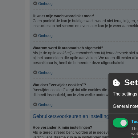
Omhoog
Ik weet mijn wachtwoord niet meer!
Geen paniek! Je kan je huidige wachtwoord niet terug krijgen,
instructies op het scherm en even later kan je je weer aanmeld
Omhoog
Waarom word ik automatisch afgemeld?
Als je de optie
meld mij automatisch aan bij ieder bezoek
niet 
bij het aanmelden die optie aanvinken. We raden dit echter af a
beschikbaar is, heeft de beheerder deze uitgeschakeld.
Omhoog
Set
Wat doet "verwijder cookies"?
"Verwijder cookies" zorgt dat alle cookies die door phpBB3 z
The settings
dit heeft inschakeld, om te zien welke onderwerpen je al gelez
Omhoog
General note
Gebruikersvoorkeuren en instellingen
Tec
Hoe verander ik mijn instellingen?
The
Als je geregistreerd bent, worden al je gegevens opgeslagen i
web
verschillen), daarna kun je je instellingen wijzigen.