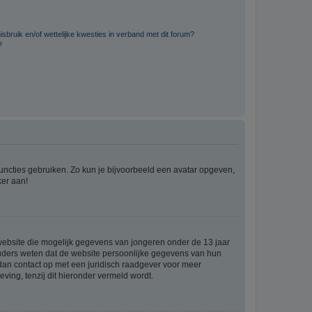
bruik en/of wettelijke kwesties in verband met dit forum?
?
 functies gebruiken. Zo kun je bijvoorbeeld een avatar opgeven,
ker aan!
e website die mogelijk gegevens van jongeren onder de 13 jaar
ouders weten dat de website persoonlijke gegevens van hun
m dan contact op met een juridisch raadgever voor meer
ving, tenzij dit hieronder vermeld wordt.