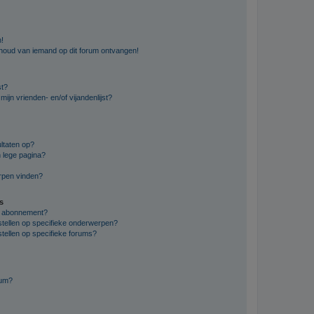
n!
nhoud van iemand op dit forum ontvangen!
st?
ijn vrienden- en/of vijandenlijst?
ltaten op?
 lege pagina?
erpen vinden?
s
en abonnement?
stellen op specifieke onderwerpen?
tellen op specifieke forums?
rum?