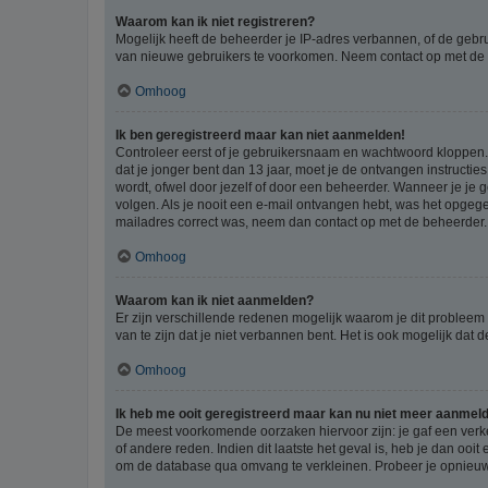
Waarom kan ik niet registreren?
Mogelijk heeft de beheerder je IP-adres verbannen, of de gebru
van nieuwe gebruikers te voorkomen. Neem contact op met de 
Omhoog
Ik ben geregistreerd maar kan niet aanmelden!
Controleer eerst of je gebruikersnaam en wachtwoord kloppen. I
dat je jonger bent dan 13 jaar, moet je de ontvangen instructi
wordt, ofwel door jezelf of door een beheerder. Wanneer je je 
volgen. Als je nooit een e-mail ontvangen hebt, was het opgege
mailadres correct was, neem dan contact op met de beheerder.
Omhoog
Waarom kan ik niet aanmelden?
Er zijn verschillende redenen mogelijk waarom je dit probleem
van te zijn dat je niet verbannen bent. Het is ook mogelijk dat
Omhoog
Ik heb me ooit geregistreerd maar kan nu niet meer aanmel
De meest voorkomende oorzaken hiervoor zijn: je gaf een verk
of andere reden. Indien dit laatste het geval is, heb je dan oo
om de database qua omvang te verkleinen. Probeer je opnieuw t