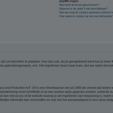
phpBB vragen
Wie heeft dit forum geschreven?
Waarom is de optie X niet beschikbaar?
Met wie moet ik contact opnemen omtrent mis
Hoe neem ik contact op met een beheerder
 zijn om berichten te plaatsen. Hoe dan ook, als je geregistreerd bent kun je meer
 van gebruikersgroepen, enz. Het registreren duurt maar even, dus we raden het ze
acy and Protection Act". Dit is een Amerikaanse wet uit 1998 die vereist dat ieder
 toestemming moet schriftelijk of op een andere wijze gegeven worden, zodat de 
et al dan niet op jou of de website waarop je wil registreren van toepassing is, nee
lijke informatie kan verschaffen en ook niet het aanspreekpunt is voor deze wetge