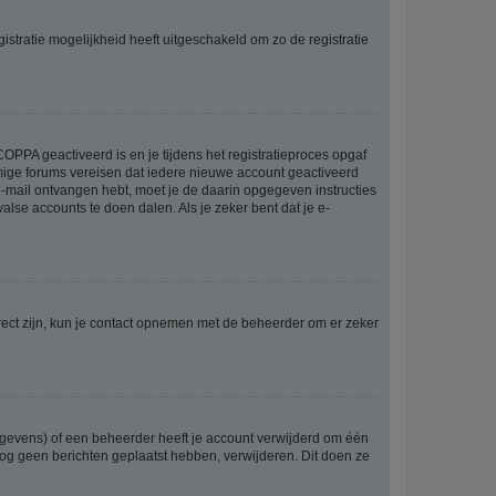
stratie mogelijkheid heeft uitgeschakeld om zo de registratie
OPPA geactiveerd is en je tijdens het registratieproces opgaf
ommige forums vereisen dat iedere nieuwe account geactiveerd
 e-mail ontvangen hebt, moet je de daarin opgegeven instructies
lse accounts te doen dalen. Als je zeker bent dat je e-
rect zijn, kun je contact opnemen met de beheerder om er zeker
egevens) of een beheerder heeft je account verwijderd om één
e nog geen berichten geplaatst hebben, verwijderen. Dit doen ze