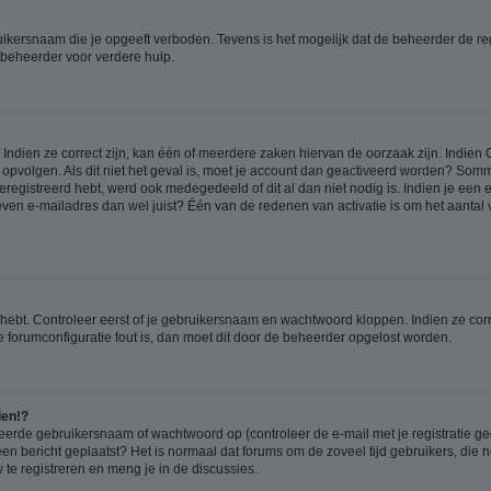
ikersnaam die je opgeeft verboden. Tevens is het mogelijk dat de beheerder de regi
beheerder voor verdere hulp.
ndien ze correct zijn, kan één of meerdere zaken hiervan de oorzaak zijn. Indien C
es opvolgen. Als dit niet het geval is, moet je account dan geactiveerd worden? S
geregistreerd hebt, werd ook medegedeeld of dit al dan niet nodig is. Indien je een
ven e-mailadres dan wel juist? Één van de redenen van activatie is om het aantal va
 hebt. Controleer eerst of je gebruikersnaam en wachtwoord kloppen. Indien ze cor
 de forumconfiguratie fout is, dan moet dit door de beheerder opgelost worden.
den!?
eerde gebruikersnaam of wachtwoord op (controleer de e-mail met je registratie g
it een bericht geplaatst? Het is normaal dat forums om de zoveel tijd gebruikers, di
e registreren en meng je in de discussies.