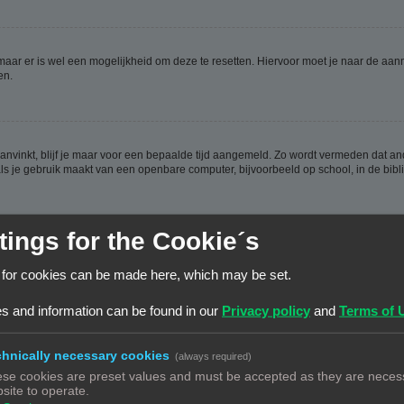
 maar er is wel een mogelijkheid om deze te resetten. Hiervoor moet je naar de a
en.
aanvinkt, blijf je maar voor een bepaalde tijd aangemeld. Zo wordt vermeden dat a
ls je gebruik maakt van een openbare computer, bijvoorbeeld op school, in de biblio
tings for the Cookie´s
ijn aangemaakt, weer verwijderd worden. Deze cookies zorgen ervoor dat je aangem
 for cookies can be made here, which may be set.
en hebt.
s and information can be found in our
Privacy policy
and
Terms of 
hnically necessary cookies
(always required)
se cookies are preset values and must be accepted as they are necess
n de database. Om ze te wijzigen moet je op de
gebruikerspaneel
link klikken (dez
site to operate.