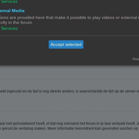
Services
ernal Media
ions are provided here that make it possible to play videos or external
ectly in the forum.
ptie
Verberg mijn online status
. Als je deze optie activeert zul je onzichtbaar zijn 
Services
Accept selected
jdzone is dan waarin jij woont. Als dit het geval is, moet je naar het gebruikerspan
t veranderen van de tijdzone, zoals de meeste instellingen, alleen gedaan kunnen
Real
 hebt ingevuld en de tijd is nog steeds anders, is waarschijnlijk de tijd op de serv
niet geïnstalleerd heeft, of dat nog niemand het forum in je taal vertaald heeft. Je
ag je gerust de vertaling maken. Meer informatie hieromtrent kan gevonden worden o