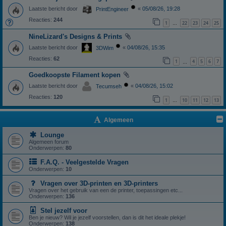
Laatste bericht door
«
05/08/26, 19:28
PrintEngineer
Reacties:
244
1
22
23
24
25
…
NineLizard's Designs & Prints
Laatste bericht door
«
04/08/26, 15:35
3DWim
Reacties:
62
1
4
5
6
7
…
Goedkoopste Filament kopen
Laatste bericht door
«
04/08/26, 15:02
Tecumseh
Reacties:
120
1
10
11
12
13
…
Algemeen
Lounge
Algemeen forum
Onderwerpen:
80
F.A.Q. - Veelgestelde Vragen
Onderwerpen:
10
Vragen over 3D-printen en 3D-printers
Vragen over het gebruik van een de printer, toepassingen etc...
Onderwerpen:
136
Stel jezelf voor
Ben je nieuw? Wil je jezelf voorstellen, dan is dit het ideale plekje!
Onderwerpen:
138