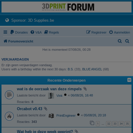
3dprintforum
Het 3D print forum van de Benelux na de sluiting van 3dprintforum.nl
(Opens a new tab)
Sponsor: 3D Supplies.be
Donaties
V&A
Regels
Registreer
Aanmelden
Z
Z
Forumoverzicht
o
o
Het is momenteel 07/08/26, 00:28
e
e
VERJAARDAGEN
k
k
Er zijn geen verjaardagen vandaag.
Users with a birthday within the next 30 days:
B.S.
(33),
BLUE ANGEL
(68)
Recente Onderwerpen
wat is de oorzaak van deze rimpels
Laatste bericht door
«
06/08/26, 16:48
Vink
Reacties:
8
Orcabot v0.43
Laatste bericht door
«
05/08/26, 20:18
PrintEngineer
Reacties:
343
1
32
33
34
35
…
Wat heb je deze week geprint?