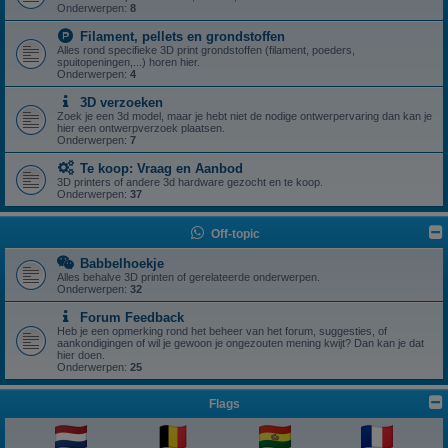
Onderwerpen:
8
Filament, pellets en grondstoffen
Alles rond specifieke 3D print grondstoffen (filament, poeders,
spuitopeningen,...) horen hier.
Onderwerpen:
4
3D verzoeken
Zoek je een 3d model, maar je hebt niet de nodige ontwerpervaring dan kan je
hier een ontwerpverzoek plaatsen.
Onderwerpen:
7
Te koop: Vraag en Aanbod
3D printers of andere 3d hardware gezocht en te koop.
Onderwerpen:
37
Off-topic
Babbelhoekje
Alles behalve 3D printen of gerelateerde onderwerpen.
Onderwerpen:
32
Forum Feedback
Heb je een opmerking rond het beheer van het forum, suggesties, of
aankondigingen of wil je gewoon je ongezouten mening kwijt? Dan kan je dat
hier doen.
Onderwerpen:
25
Flags