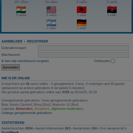
247 Users
64 Users
2 Users
2 Users
2 Users
2 Users
1 User
1 User
1 User
1 User
AANMELDEN
•
REGISTREER
Gebruikersnaam:
Wachtwoord:
Ik ben mijn wachtwoord vergeten
Onthouden
WIE IS ER ONLINE
In total there are
42
users online :: 0 geregistreerd, 3 bots, 0 verborgen and 39 gasten
(gebaseerd op actieve gebruikers in de laatste 5 minuten)
Het grootste aantal gebruikers online was
4339
op 05/10/25, 02:18
Geregistreerde gebruikers: Geen geregistreerde gebruikers
Bots:
Baidu [Spider]
,
Bing [Bot]
,
Majestic-12 [Bot]
Legenda:
Beheerders
,
Donateurs
,
Algemene moderators
,
Onlangs geregistreerde gebruikers
STATISTIEKEN
Aantal berichten
8934
• Aantal onderwerpen
822
• Aantal leden
324
• Ons nieuwste lid is
ScottPlevA