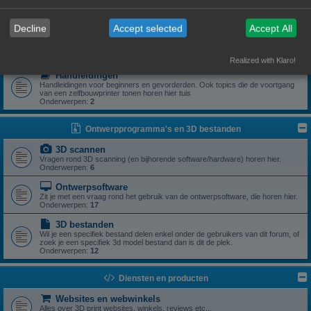
Zoek je een specifiek onderdeel of heb je een vraag rond een specifiek
onderdeel? Dan is dit z'n plek.
Onderwerpen:
5
Decline
Accept selected
Accept All
Drivers
Aanstuursoftware (excl slicers) voor een zelfbouwprinter horen hier.
Onderwerpen:
1
Realized with Klaro!
Handleidingen
Handleidingen voor beginners en gevorderden. Ook topics die de voortgang
van een zelfbouwprinter tonen horen hier tuis
Onderwerpen:
2
Ontwerpprogramma's en 3D bestanden
3D scannen
Vragen rond 3D scanning (en bijhorende software/hardware) horen hier.
Onderwerpen:
6
Ontwerpsoftware
Zit je met een vraag rond het gebruik van de ontwerpsoftware, die horen hier.
Onderwerpen:
17
3D bestanden
Wil je een specifiek bestand delen enkel onder de gebruikers van dit forum, of
zoek je een specifiek 3d model bestand dan is dit de plek.
Onderwerpen:
12
Diensten en producten
Websites en webwinkels
Alles over 3D print websites, winkels, reviews etc...