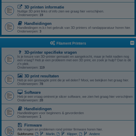
3D printen informatie
Nuttige 3D print links of info zien we graag hier verschijnen.
Onderwerpen:
19
Handleidingen
Handleidingen m.b.t het gebruik van 3D printers of randapparatuur horen hier.
Onderwerpen:
3
Filament Printers
3D-printer specifieke vragen
Is je keuze van 3D-printer gemaakt en aangekocht, maar je hebt nadien nog
een vraag? Heb je een probleem met een 3D print, en zoek je hulp? Dan is dit
z'n plek.
Onderwerpen:
119
3D print resultaten
Heb je een geslaagde print die je wil delen? Mooi, we bekijken het graag hier.
Onderwerpen:
78
Software
Heb je een vraag omtrent je slicer software, we zien het graag hier verschijnen
Onderwerpen:
28
Handleidingen
Handleidingen voor beginners & gevorderden
Onderwerpen:
1
Firmware
Alle vragen en problemen rond printer firmware horen hier.
Subforums:
Marlin
,
Klipper
,
Andere