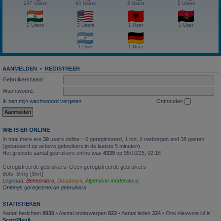
247 Users
64 Users
2 Users
2 Users
2 Users
2 Users
1 User
1 User
1 User
1 User
AANMELDEN
•
REGISTREER
Gebruikersnaam:
Wachtwoord:
Ik ben mijn wachtwoord vergeten
Onthouden
WIE IS ER ONLINE
In total there are
39
users online :: 0 geregistreerd, 1 bot, 0 verborgen and 38 gasten
(gebaseerd op actieve gebruikers in de laatste 5 minuten)
Het grootste aantal gebruikers online was
4339
op 05/10/25, 02:18
Geregistreerde gebruikers: Geen geregistreerde gebruikers
Bots:
Bing [Bot]
Legenda:
Beheerders
,
Donateurs
,
Algemene moderators
,
Onlangs geregistreerde gebruikers
STATISTIEKEN
Aantal berichten
8935
• Aantal onderwerpen
822
• Aantal leden
324
• Ons nieuwste lid is
ScottPlevA