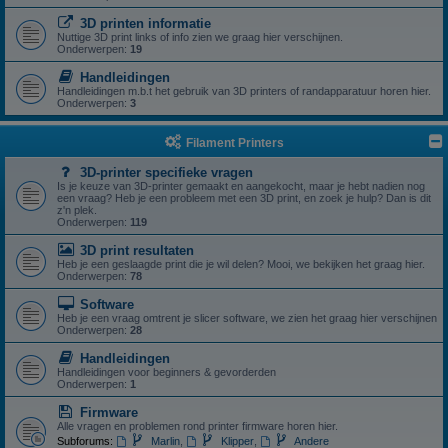
3D printen informatie
Nuttige 3D print links of info zien we graag hier verschijnen.
Onderwerpen:
19
Handleidingen
Handleidingen m.b.t het gebruik van 3D printers of randapparatuur horen hier.
Onderwerpen:
3
Filament Printers
3D-printer specifieke vragen
Is je keuze van 3D-printer gemaakt en aangekocht, maar je hebt nadien nog
een vraag? Heb je een probleem met een 3D print, en zoek je hulp? Dan is dit
z'n plek.
Onderwerpen:
119
3D print resultaten
Heb je een geslaagde print die je wil delen? Mooi, we bekijken het graag hier.
Onderwerpen:
78
Software
Heb je een vraag omtrent je slicer software, we zien het graag hier verschijnen
Onderwerpen:
28
Handleidingen
Handleidingen voor beginners & gevorderden
Onderwerpen:
1
Firmware
Alle vragen en problemen rond printer firmware horen hier.
Subforums:
Marlin
,
Klipper
,
Andere