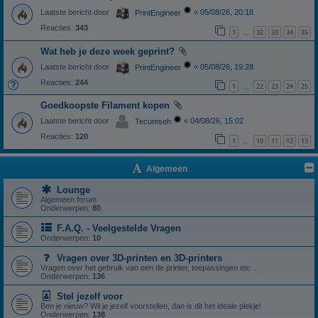
Laatste bericht door
«
05/08/26, 20:18
PrintEngineer
Reacties:
343
1
32
33
34
35
…
Wat heb je deze week geprint?
Laatste bericht door
«
05/08/26, 19:28
PrintEngineer
Reacties:
244
1
22
23
24
25
…
Goedkoopste Filament kopen
Laatste bericht door
«
04/08/26, 15:02
Tecumseh
Reacties:
120
1
10
11
12
13
…
Algemeen
Lounge
Algemeen forum
Onderwerpen:
80
F.A.Q. - Veelgestelde Vragen
Onderwerpen:
10
Vragen over 3D-printen en 3D-printers
Vragen over het gebruik van een de printer, toepassingen etc...
Onderwerpen:
136
Stel jezelf voor
Ben je nieuw? Wil je jezelf voorstellen, dan is dit het ideale plekje!
Onderwerpen:
138