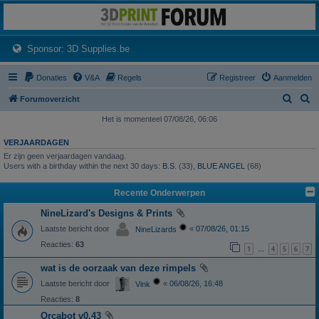
3dprintforum
Het 3D print forum van de Benelux na de sluiting van 3dprintforum.nl
(Opens a new tab)
Sponsor: 3D Supplies.be
Donaties
V&A
Regels
Registreer
Aanmelden
Z
Z
Forumoverzicht
o
o
Het is momenteel 07/08/26, 06:06
e
e
VERJAARDAGEN
k
k
Er zijn geen verjaardagen vandaag.
Users with a birthday within the next 30 days:
B.S.
(33),
BLUE ANGEL
(68)
Recente Onderwerpen
NineLizard's Designs & Prints
Laatste bericht door
«
07/08/26, 01:15
NineLizards
Reacties:
63
1
4
5
6
7
…
wat is de oorzaak van deze rimpels
Laatste bericht door
«
06/08/26, 16:48
Vink
Reacties:
8
Orcabot v0.43