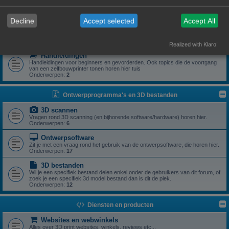
Zoek je een specifiek onderdeel of heb je een vraag rond een specifiek
onderdeel? Dan is dit z'n plek.
Onderwerpen:
5
Decline
Accept selected
Accept All
Drivers
Aanstuursoftware (excl slicers) voor een zelfbouwprinter horen hier.
Onderwerpen:
1
Realized with Klaro!
Handleidingen
Handleidingen voor beginners en gevorderden. Ook topics die de voortgang
van een zelfbouwprinter tonen horen hier tuis
Onderwerpen:
2
Ontwerpprogramma's en 3D bestanden
3D scannen
Vragen rond 3D scanning (en bijhorende software/hardware) horen hier.
Onderwerpen:
6
Ontwerpsoftware
Zit je met een vraag rond het gebruik van de ontwerpsoftware, die horen hier.
Onderwerpen:
17
3D bestanden
Wil je een specifiek bestand delen enkel onder de gebruikers van dit forum, of
zoek je een specifiek 3d model bestand dan is dit de plek.
Onderwerpen:
12
Diensten en producten
Websites en webwinkels
Alles over 3D print websites, winkels, reviews etc...