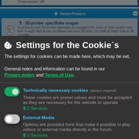
Onderwerpen:
19
Resin Printers
3D-printer specifieke vragen
Is je keuze van 3D-printer gemaakt en aangekocht, maar je hebt nadien nog
een vraag? Heb je een probleem met een 3D print, en zoek je hulp? Dan is dit
z'n plek.
Onderwerpen:
17
Settings for the Cookie´s
3D print resultaten
Heb je een geslaagde print die je wil delen? Mooi, we bekijken het graag hier.
Onderwerpen:
6
The settings for cookies can be made here, which may be set.
Software
General notes and information can be found in our
Heb je een vraag omtrent je slicer software, we zien het graag hier
verschijnen.
Privacy policy
and
Terms of Use
.
Onderwerpen:
5
Handleidingen
Handleidingen voor beginners & gevorderden
Technically necessary cookies
(always required)
These cookies are preset values and must be accepted
Zelfbouwprinters
as they are necessary for the website to operate.
2
Services
Vragen rond de opbouw en het gebruik van een zelfbouw
printer horen hier.
External Media
Wil je zelf een printer bouwen, heb je er eentje gebouwd en zit je met een
vraag. Dan is dit z'n plek.
Options are provided here that make it possible to play
Onderwerpen:
13
videos or external media directly in the forum.
3
Services
Onderdelen