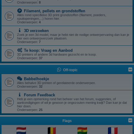
Onderwerpen:
8
Filament, pellets en grondstoffen
Alles rond specifieke 3D print grondstoffen (filament, poeders,
spuitopeningen,...) horen hier.
Onderwerpen:
4
3D verzoeken
Zoek je een 3d model, maar je hebt niet de nodige ontwerpervaring dan kan je
hier een ontwerpverzoek plaatsen.
Onderwerpen:
7
Te koop: Vraag en Aanbod
3D printers of andere 3d hardware gezocht en te koop.
Onderwerpen:
37
Off-topic
Babbelhoekje
Alles behalve 3D printen of gerelateerde onderwerpen.
Onderwerpen:
32
Forum Feedback
Heb je een opmerking rond het beheer van het forum, suggesties, of
aankondigingen of wil je gewoon je ongezouten mening kwijt? Dan kan je dat
hier doen.
Onderwerpen:
25
Flags