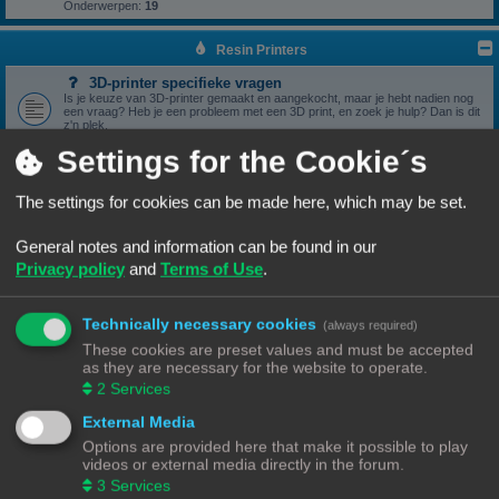
Onderwerpen:
19
Resin Printers
3D-printer specifieke vragen
Is je keuze van 3D-printer gemaakt en aangekocht, maar je hebt nadien nog
een vraag? Heb je een probleem met een 3D print, en zoek je hulp? Dan is dit
z'n plek.
Onderwerpen:
17
Settings for the Cookie´s
3D print resultaten
Heb je een geslaagde print die je wil delen? Mooi, we bekijken het graag hier.
Onderwerpen:
6
The settings for cookies can be made here, which may be set.
Software
General notes and information can be found in our
Heb je een vraag omtrent je slicer software, we zien het graag hier
verschijnen.
Privacy policy
and
Terms of Use
.
Onderwerpen:
5
Handleidingen
Handleidingen voor beginners & gevorderden
Technically necessary cookies
(always required)
These cookies are preset values and must be accepted
Zelfbouwprinters
as they are necessary for the website to operate.
2
Services
Vragen rond de opbouw en het gebruik van een zelfbouw
printer horen hier.
External Media
Wil je zelf een printer bouwen, heb je er eentje gebouwd en zit je met een
vraag. Dan is dit z'n plek.
Options are provided here that make it possible to play
Onderwerpen:
13
videos or external media directly in the forum.
3
Services
Onderdelen