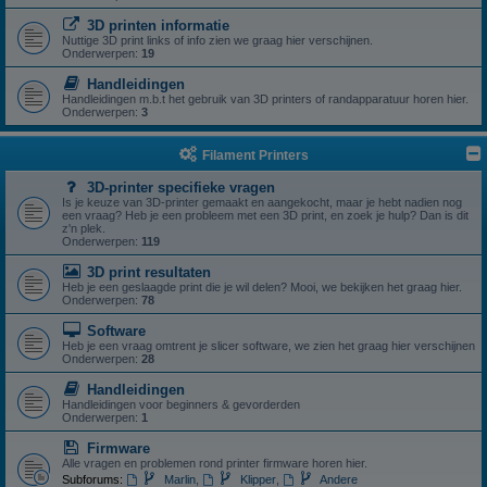
3D printen informatie
Nuttige 3D print links of info zien we graag hier verschijnen.
Onderwerpen:
19
Handleidingen
Handleidingen m.b.t het gebruik van 3D printers of randapparatuur horen hier.
Onderwerpen:
3
Filament Printers
3D-printer specifieke vragen
Is je keuze van 3D-printer gemaakt en aangekocht, maar je hebt nadien nog
een vraag? Heb je een probleem met een 3D print, en zoek je hulp? Dan is dit
z'n plek.
Onderwerpen:
119
3D print resultaten
Heb je een geslaagde print die je wil delen? Mooi, we bekijken het graag hier.
Onderwerpen:
78
Software
Heb je een vraag omtrent je slicer software, we zien het graag hier verschijnen
Onderwerpen:
28
Handleidingen
Handleidingen voor beginners & gevorderden
Onderwerpen:
1
Firmware
Alle vragen en problemen rond printer firmware horen hier.
Subforums:
Marlin
,
Klipper
,
Andere