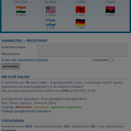
248 Users
64 Users
2 Users
2 Users
2 Users
2 Users
1 User
1 User
1 User
1 User
AANMELDEN
•
REGISTREER
Gebruikersnaam:
Wachtwoord:
Ik ben mijn wachtwoord vergeten
Onthouden
WIE IS ER ONLINE
In total there are
39
users online :: 0 geregistreerd, 2 bots, 0 verborgen and 37 gasten
(gebaseerd op actieve gebruikers in de laatste 5 minuten)
Het grootste aantal gebruikers online was
4339
op 05/10/25, 02:18
Geregistreerde gebruikers: Geen geregistreerde gebruikers
Bots:
Baidu [Spider]
,
Semrush [Bot]
Legenda:
Beheerders
,
Donateurs
,
Algemene moderators
,
Onlangs geregistreerde gebruikers
STATISTIEKEN
Aantal berichten
8936
• Aantal onderwerpen
822
• Aantal leden
325
• Ons nieuwste lid is
Graspaps