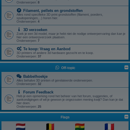
Onderwerpen:
8
Filament, pellets en grondstoffen
Alles rond specifieke 3D print grondstoffen (filament, poeders,
spuitopeningen,...) horen hier.
Onderwerpen:
4
3D verzoeken
Zoek je een 3d model, maar je hebt niet de nodige ontwerpervaring dan kan je
hier een ontwerpverzoek plaatsen.
Onderwerpen:
7
Te koop: Vraag en Aanbod
3D printers of andere 3d hardware gezocht en te koop.
Onderwerpen:
37
Off-topic
Babbelhoekje
Alles behalve 3D printen of gerelateerde onderwerpen.
Onderwerpen:
32
Forum Feedback
Heb je een opmerking rond het beheer van het forum, suggesties, of
aankondigingen of wil je gewoon je ongezouten mening kwijt? Dan kan je dat
hier doen.
Onderwerpen:
25
Flags