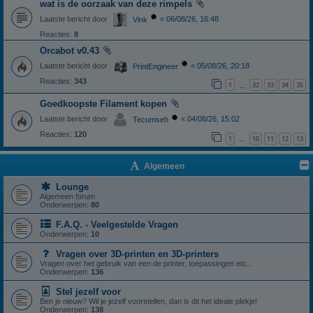
wat is de oorzaak van deze rimpels
Laatste bericht door
«
06/08/26, 16:48
Vink
Reacties:
8
Orcabot v0.43
Laatste bericht door
«
05/08/26, 20:18
PrintEngineer
Reacties:
343
1
32
33
34
35
…
Goedkoopste Filament kopen
Laatste bericht door
«
04/08/26, 15:02
Tecumseh
Reacties:
120
1
10
11
12
13
…
Algemeen
Lounge
Algemeen forum
Onderwerpen:
80
F.A.Q. - Veelgestelde Vragen
Onderwerpen:
10
Vragen over 3D-printen en 3D-printers
Vragen over het gebruik van een de printer, toepassingen etc...
Onderwerpen:
136
Stel jezelf voor
Ben je nieuw? Wil je jezelf voorstellen, dan is dit het ideale plekje!
Onderwerpen:
138