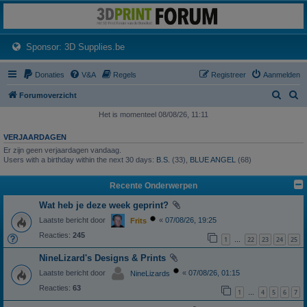
3dprintforum
Het 3D print forum van de Benelux na de sluiting van 3dprintforum.nl
(Opens a new tab)
Sponsor: 3D Supplies.be
Donaties
V&A
Regels
Registreer
Aanmelden
Z
Z
Forumoverzicht
o
o
Het is momenteel 08/08/26, 11:11
e
e
VERJAARDAGEN
k
k
Er zijn geen verjaardagen vandaag.
Users with a birthday within the next 30 days:
B.S.
(33),
BLUE ANGEL
(68)
Recente Onderwerpen
Wat heb je deze week geprint?
Laatste bericht door
«
07/08/26, 19:25
Frits
Reacties:
245
1
22
23
24
25
…
NineLizard's Designs & Prints
Laatste bericht door
«
07/08/26, 01:15
NineLizards
Reacties:
63
1
4
5
6
7
…