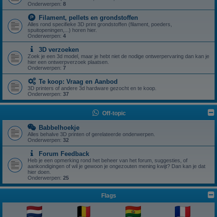
Onderwerpen:
8
Filament, pellets en grondstoffen
Alles rond specifieke 3D print grondstoffen (filament, poeders,
spuitopeningen,...) horen hier.
Onderwerpen:
4
3D verzoeken
Zoek je een 3d model, maar je hebt niet de nodige ontwerpervaring dan kan je
hier een ontwerpverzoek plaatsen.
Onderwerpen:
7
Te koop: Vraag en Aanbod
3D printers of andere 3d hardware gezocht en te koop.
Onderwerpen:
37
Off-topic
Babbelhoekje
Alles behalve 3D printen of gerelateerde onderwerpen.
Onderwerpen:
32
Forum Feedback
Heb je een opmerking rond het beheer van het forum, suggesties, of
aankondigingen of wil je gewoon je ongezouten mening kwijt? Dan kan je dat
hier doen.
Onderwerpen:
25
Flags