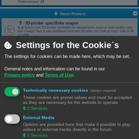
Onderwerpen:
19
Resin Printers
3D-printer specifieke vragen
Is je keuze van 3D-printer gemaakt en aangekocht, maar je hebt nadien nog
een vraag? Heb je een probleem met een 3D print, en zoek je hulp? Dan is dit
z'n plek.
Onderwerpen:
17
Settings for the Cookie´s
3D print resultaten
Heb je een geslaagde print die je wil delen? Mooi, we bekijken het graag hier.
Onderwerpen:
6
The settings for cookies can be made here, which may be set.
Software
General notes and information can be found in our
Heb je een vraag omtrent je slicer software, we zien het graag hier
verschijnen.
Privacy policy
and
Terms of Use
.
Onderwerpen:
5
Handleidingen
Handleidingen voor beginners & gevorderden
Technically necessary cookies
(always required)
These cookies are preset values and must be accepted
Zelfbouwprinters
as they are necessary for the website to operate.
2
Services
Vragen rond de opbouw en het gebruik van een zelfbouw
printer horen hier.
External Media
Wil je zelf een printer bouwen, heb je er eentje gebouwd en zit je met een
vraag. Dan is dit z'n plek.
Options are provided here that make it possible to play
Onderwerpen:
13
videos or external media directly in the forum.
3
Services
Onderdelen