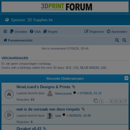
3dprintforum
Het 3D print forum van de Benelux na de sluiting van 3dprintforum.nl
(Opens a new tab)
Sponsor: 3D Supplies.be
Donaties
V&A
Regels
Registreer
Aanmelden
Z
Z
Forumoverzicht
o
o
Het is momenteel 07/08/26, 05:46
e
e
VERJAARDAGEN
k
k
Er zijn geen verjaardagen vandaag.
Users with a birthday within the next 30 days:
B.S.
(33),
BLUE ANGEL
(68)
Recente Onderwerpen
NineLizard's Designs & Prints
Laatste bericht door
«
07/08/26, 01:15
NineLizards
Reacties:
63
1
4
5
6
7
…
wat is de oorzaak van deze rimpels
Laatste bericht door
«
06/08/26, 16:48
Vink
Reacties:
8
Orcabot v0.43