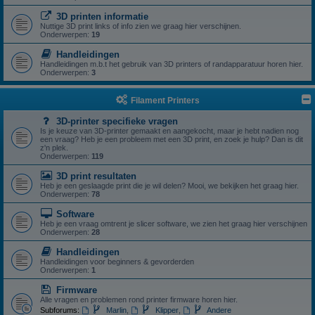
3D printen informatie
Nuttige 3D print links of info zien we graag hier verschijnen.
Onderwerpen:
19
Handleidingen
Handleidingen m.b.t het gebruik van 3D printers of randapparatuur horen hier.
Onderwerpen:
3
Filament Printers
3D-printer specifieke vragen
Is je keuze van 3D-printer gemaakt en aangekocht, maar je hebt nadien nog
een vraag? Heb je een probleem met een 3D print, en zoek je hulp? Dan is dit
z'n plek.
Onderwerpen:
119
3D print resultaten
Heb je een geslaagde print die je wil delen? Mooi, we bekijken het graag hier.
Onderwerpen:
78
Software
Heb je een vraag omtrent je slicer software, we zien het graag hier verschijnen
Onderwerpen:
28
Handleidingen
Handleidingen voor beginners & gevorderden
Onderwerpen:
1
Firmware
Alle vragen en problemen rond printer firmware horen hier.
Subforums:
Marlin
,
Klipper
,
Andere