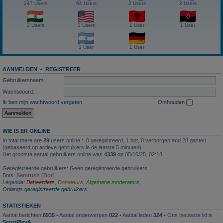
247 Users
64 Users
2 Users
2 Users
2 Users
2 Users
1 User
1 User
1 User
1 User
AANMELDEN
•
REGISTREER
Gebruikersnaam:
Wachtwoord:
Ik ben mijn wachtwoord vergeten
Onthouden
WIE IS ER ONLINE
In total there are
29
users online :: 0 geregistreerd, 1 bot, 0 verborgen and 28 gasten
(gebaseerd op actieve gebruikers in de laatste 5 minuten)
Het grootste aantal gebruikers online was
4339
op 05/10/25, 02:18
Geregistreerde gebruikers: Geen geregistreerde gebruikers
Bots:
Semrush [Bot]
Legenda:
Beheerders
,
Donateurs
,
Algemene moderators
,
Onlangs geregistreerde gebruikers
STATISTIEKEN
Aantal berichten
8935
• Aantal onderwerpen
822
• Aantal leden
324
• Ons nieuwste lid is
ScottPlevA