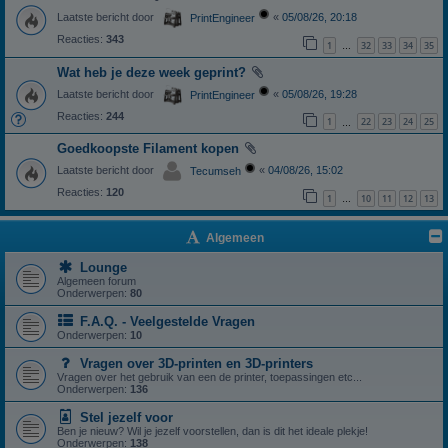
Laatste bericht door
«
05/08/26, 20:18
PrintEngineer
Reacties:
343
1
32
33
34
35
…
Wat heb je deze week geprint?
Laatste bericht door
«
05/08/26, 19:28
PrintEngineer
Reacties:
244
1
22
23
24
25
…
Goedkoopste Filament kopen
Laatste bericht door
«
04/08/26, 15:02
Tecumseh
Reacties:
120
1
10
11
12
13
…
Algemeen
Lounge
Algemeen forum
Onderwerpen:
80
F.A.Q. - Veelgestelde Vragen
Onderwerpen:
10
Vragen over 3D-printen en 3D-printers
Vragen over het gebruik van een de printer, toepassingen etc...
Onderwerpen:
136
Stel jezelf voor
Ben je nieuw? Wil je jezelf voorstellen, dan is dit het ideale plekje!
Onderwerpen:
138