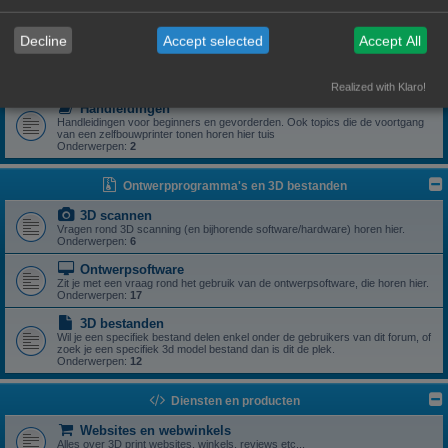
Zoek je een specifiek onderdeel of heb je een vraag rond een specifiek
onderdeel? Dan is dit z'n plek.
Onderwerpen:
5
Decline
Accept selected
Accept All
Drivers
Aanstuursoftware (excl slicers) voor een zelfbouwprinter horen hier.
Onderwerpen:
1
Realized with Klaro!
Handleidingen
Handleidingen voor beginners en gevorderden. Ook topics die de voortgang
van een zelfbouwprinter tonen horen hier tuis
Onderwerpen:
2
Ontwerpprogramma's en 3D bestanden
3D scannen
Vragen rond 3D scanning (en bijhorende software/hardware) horen hier.
Onderwerpen:
6
Ontwerpsoftware
Zit je met een vraag rond het gebruik van de ontwerpsoftware, die horen hier.
Onderwerpen:
17
3D bestanden
Wil je een specifiek bestand delen enkel onder de gebruikers van dit forum, of
zoek je een specifiek 3d model bestand dan is dit de plek.
Onderwerpen:
12
Diensten en producten
Websites en webwinkels
Alles over 3D print websites, winkels, reviews etc...