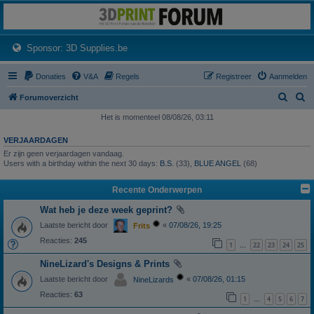
3dprintforum
Het 3D print forum van de Benelux na de sluiting van 3dprintforum.nl
(Opens a new tab)
Sponsor: 3D Supplies.be
Donaties
V&A
Regels
Registreer
Aanmelden
Z
Z
Forumoverzicht
o
o
Het is momenteel 08/08/26, 03:11
e
e
VERJAARDAGEN
k
k
Er zijn geen verjaardagen vandaag.
Users with a birthday within the next 30 days:
B.S.
(33),
BLUE ANGEL
(68)
Recente Onderwerpen
Wat heb je deze week geprint?
Laatste bericht door
«
07/08/26, 19:25
Frits
Reacties:
245
1
22
23
24
25
…
NineLizard's Designs & Prints
Laatste bericht door
«
07/08/26, 01:15
NineLizards
Reacties:
63
1
4
5
6
7
…