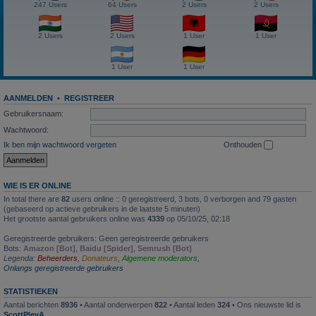
247 Users
64 Users
2 Users
2 Users
2 Users
2 Users
1 User
1 User
1 User
1 User
AANMELDEN
•
REGISTREER
Gebruikersnaam:
Wachtwoord:
Ik ben mijn wachtwoord vergeten
Onthouden
WIE IS ER ONLINE
In total there are
82
users online :: 0 geregistreerd, 3 bots, 0 verborgen and 79 gasten
(gebaseerd op actieve gebruikers in de laatste 5 minuten)
Het grootste aantal gebruikers online was
4339
op 05/10/25, 02:18
Geregistreerde gebruikers: Geen geregistreerde gebruikers
Bots:
Amazon [Bot]
,
Baidu [Spider]
,
Semrush [Bot]
Legenda:
Beheerders
,
Donateurs
,
Algemene moderators
,
Onlangs geregistreerde gebruikers
STATISTIEKEN
Aantal berichten
8936
• Aantal onderwerpen
822
• Aantal leden
324
• Ons nieuwste lid is
ScottPlevA