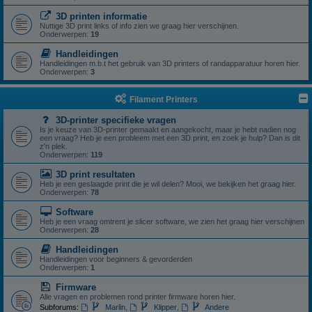
3D printen informatie
Nuttige 3D print links of info zien we graag hier verschijnen.
Onderwerpen:
19
Handleidingen
Handleidingen m.b.t het gebruik van 3D printers of randapparatuur horen hier.
Onderwerpen:
3
Filament Printers
3D-printer specifieke vragen
Is je keuze van 3D-printer gemaakt en aangekocht, maar je hebt nadien nog
een vraag? Heb je een probleem met een 3D print, en zoek je hulp? Dan is dit
z'n plek.
Onderwerpen:
119
3D print resultaten
Heb je een geslaagde print die je wil delen? Mooi, we bekijken het graag hier.
Onderwerpen:
78
Software
Heb je een vraag omtrent je slicer software, we zien het graag hier verschijnen
Onderwerpen:
28
Handleidingen
Handleidingen voor beginners & gevorderden
Onderwerpen:
1
Firmware
Alle vragen en problemen rond printer firmware horen hier.
Subforums:
Marlin
,
Klipper
,
Andere