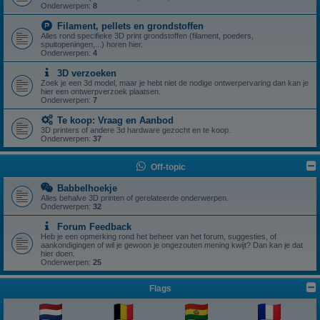
Onderwerpen:
8
Filament, pellets en grondstoffen
Alles rond specifieke 3D print grondstoffen (filament, poeders,
spuitopeningen,...) horen hier.
Onderwerpen:
4
3D verzoeken
Zoek je een 3d model, maar je hebt niet de nodige ontwerpervaring dan kan je
hier een ontwerpverzoek plaatsen.
Onderwerpen:
7
Te koop: Vraag en Aanbod
3D printers of andere 3d hardware gezocht en te koop.
Onderwerpen:
37
Off-topic
Babbelhoekje
Alles behalve 3D printen of gerelateerde onderwerpen.
Onderwerpen:
32
Forum Feedback
Heb je een opmerking rond het beheer van het forum, suggesties, of
aankondigingen of wil je gewoon je ongezouten mening kwijt? Dan kan je dat
hier doen.
Onderwerpen:
25
Flags