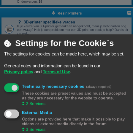
Onderwerpen:
19
Resin Printers
3D-printer specifieke vragen
Is je keuze van 3D-printer gemaakt en aangekocht, maar je hebt nadien nog
een vraag? Heb je een probleem met een 3D print, en zoek je hulp? Dan is dit
z'n plek.
Onderwerpen:
17
Settings for the Cookie´s
3D print resultaten
Heb je een geslaagde print die je wil delen? Mooi, we bekijken het graag hier.
Onderwerpen:
6
The settings for cookies can be made here, which may be set.
Software
General notes and information can be found in our
Heb je een vraag omtrent je slicer software, we zien het graag hier
verschijnen.
Privacy policy
and
Terms of Use
.
Onderwerpen:
5
Handleidingen
Handleidingen voor beginners & gevorderden
Technically necessary cookies
(always required)
These cookies are preset values and must be accepted
Zelfbouwprinters
as they are necessary for the website to operate.
2
Services
Vragen rond de opbouw en het gebruik van een zelfbouw
printer horen hier.
External Media
Wil je zelf een printer bouwen, heb je er eentje gebouwd en zit je met een
vraag. Dan is dit z'n plek.
Options are provided here that make it possible to play
Onderwerpen:
13
videos or external media directly in the forum.
3
Services
Onderdelen