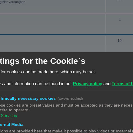
e
n
g hier verschijnen
e
n
r
r
d
w
O
p
1
e
e
n
e
r
r
d
n
w
p
O
19
e
e
e
n
r
r
n
d
w
tings for the Cookie´s
p
ONDERWERPEN
e
e
e
 for cookies can be made here, which may be set.
r
r
O
17
n
hebt nadien nog een vraag? Heb je een probleem met een 3D print, en
w
p
n
s and information can be found in our
Privacy policy
and
Terms of 
e
e
d
O
6
r
n
e
 het graag hier.
hnically necessary cookies
(always required)
n
p
r
se cookies are preset values and must be accepted as they are necess
d
site to operate.
e
w
O
5
Services
e
g hier verschijnen.
n
e
n
ernal Media
r
r
d
ions are provided here that make it possible to play videos or external
w