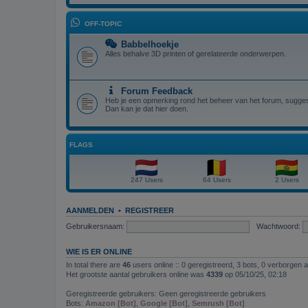
OFF-TOPIC
Babbelhoekje
Alles behalve 3D printen of gerelateerde onderwerpen.
Forum Feedback
Heb je een opmerking rond het beheer van het forum, suggest
Dan kan je dat hier doen.
FLAGS
247 Users
64 Users
2 Users
AANMELDEN
•
REGISTREER
Gebruikersnaam:
Wachtwoord:
WIE IS ER ONLINE
In total there are
46
users online :: 0 geregistreerd, 3 bots, 0 verborgen 
Het grootste aantal gebruikers online was
4339
op 05/10/25, 02:18
Geregistreerde gebruikers: Geen geregistreerde gebruikers
Bots:
Amazon [Bot]
,
Google [Bot]
,
Semrush [Bot]