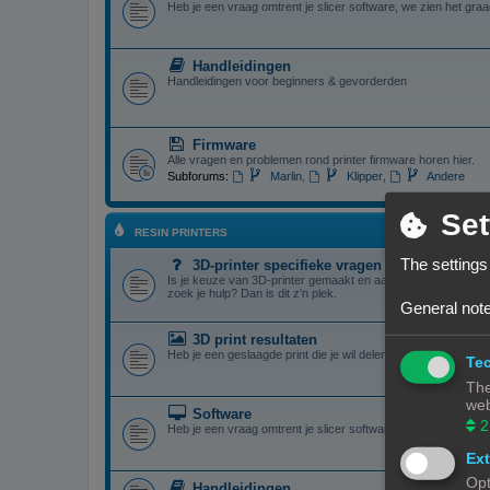
Heb je een vraag omtrent je slicer software, we zien het graa
Handleidingen
Handleidingen voor beginners & gevorderden
Firmware
Alle vragen en problemen rond printer firmware horen hier.
Subforums:
Marlin
,
Klipper
,
Andere
Set
RESIN PRINTERS
The settings
3D-printer specifieke vragen
Is je keuze van 3D-printer gemaakt en aangekocht, maar je 
zoek je hulp? Dan is dit z'n plek.
General note
3D print resultaten
Heb je een geslaagde print die je wil delen? Mooi, we bekijken
Tec
The
web
Software
2
Heb je een vraag omtrent je slicer software, we zien het graa
Ext
Opt
Handleidingen