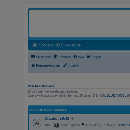
3dprintforum
Het 3D print forum van de Benelux na de sluiting van 3dprintforum.nl
(Opens a new tab)
Sponsor: 3D Supplies.be
Snelle links
Donaties
V&A
Regels
Forumoverzicht
prosilver
VERJAARDAGEN
Er zijn geen verjaardagen vandaag.
Users with a birthday within the next 30 days:
B.S.
(33),
BLUE ANGEL
(6
RECENTE ONDERWERPEN
Orcabot v0.43
door
» 18/10/23, 13:25 » in
Filament 
PrintEngineer