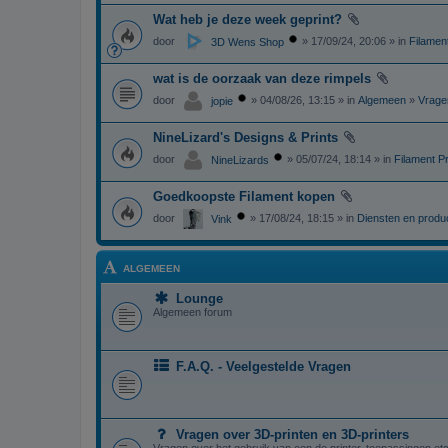
Wat heb je deze week geprint?
door
» 17/09/24, 20:06 » in
Filament
3D Wens Shop
wat is de oorzaak van deze rimpels
door
» 04/08/26, 13:15 » in
Algemeen
»
Vrage
jopie
NineLizard's Designs & Prints
door
» 05/07/24, 18:14 » in
Filament Pr
NineLizards
Goedkoopste Filament kopen
door
» 17/08/24, 18:15 » in
Diensten en produ
Vink
ALGEMEEN
Lounge
Algemeen forum
F.A.Q. - Veelgestelde Vragen
Vragen over 3D-printen en 3D-printers