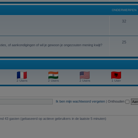
r
d
n
w
p
ONDERWERPEN
e
e
e
r
O
32
r
n
w
n
p
e
d
e
O
25
r
e
ies, of aankondigingen of wil je gewoon je ongezouten mening kwijt?
n
n
p
r
d
e
w
e
n
e
r
r
2 Users
2 Users
2 Users
1 User
w
p
e
e
r
n
Ik ben mijn wachtwoord vergeten
|
Onthouden
p
e
and 43 gasten (gebaseerd op actieve gebruikers in de laatste 5 minuten)
n