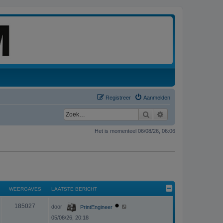
Registreer
Aanmelden
Zoek
Uitgebreid zoeken
Het is momenteel 06/08/26, 06:06
WEERGAVES
LAATSTE BERICHT
L
W
185027
door
PrintEngineer
a
a
05/08/26, 20:18
e
t