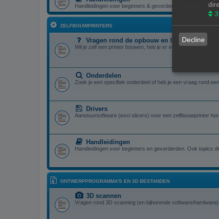
dir
Handleidingen voor beginners & gevorderden
3
ZELFBOUWPRINTERS
Decline
Vragen rond de opbouw en het gebruik van e
Wil je zelf een printer bouwen, heb je er eentje gebouwd en zit
Onderdelen
Zoek je een specifiek onderdeel of heb je een vraag rond een 
Drivers
Aanstuursoftware (excl slicers) voor een zelfbouwprinter hor
Handleidingen
Handleidingen voor beginners en gevorderden. Ook topics die
ONTWERPPROGRAMMA'S EN 3D BESTANDEN
3D scannen
Vragen rond 3D scanning (en bijhorende software/hardware) 