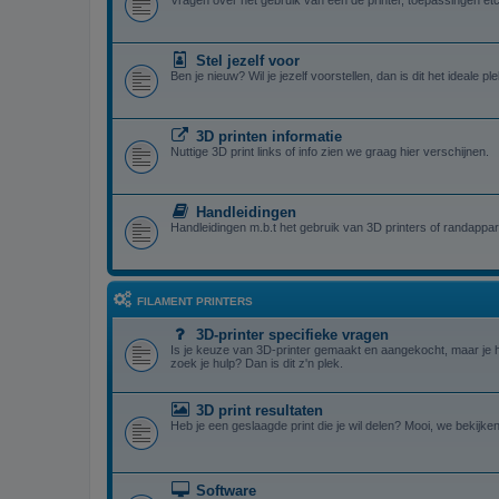
Vragen over het gebruik van een de printer, toepassingen etc
Stel jezelf voor
Ben je nieuw? Wil je jezelf voorstellen, dan is dit het ideale ple
3D printen informatie
Nuttige 3D print links of info zien we graag hier verschijnen.
Handleidingen
Handleidingen m.b.t het gebruik van 3D printers of randappar
FILAMENT PRINTERS
3D-printer specifieke vragen
Is je keuze van 3D-printer gemaakt en aangekocht, maar je 
zoek je hulp? Dan is dit z'n plek.
3D print resultaten
Heb je een geslaagde print die je wil delen? Mooi, we bekijken
Software