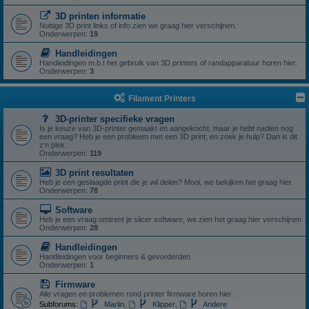
3D printen informatie
Nuttige 3D print links of info zien we graag hier verschijnen.
Onderwerpen:
19
Handleidingen
Handleidingen m.b.t het gebruik van 3D printers of randapparatuur horen hier.
Onderwerpen:
3
Filament Printers
3D-printer specifieke vragen
Is je keuze van 3D-printer gemaakt en aangekocht, maar je hebt nadien nog
een vraag? Heb je een probleem met een 3D print, en zoek je hulp? Dan is dit
z'n plek.
Onderwerpen:
119
3D print resultaten
Heb je een geslaagde print die je wil delen? Mooi, we bekijken het graag hier.
Onderwerpen:
78
Software
Heb je een vraag omtrent je slicer software, we zien het graag hier verschijnen
Onderwerpen:
28
Handleidingen
Handleidingen voor beginners & gevorderden
Onderwerpen:
1
Firmware
Alle vragen en problemen rond printer firmware horen hier.
Subforums:
Marlin
,
Klipper
,
Andere