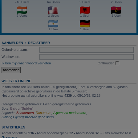
248 Users
64 Users
2 Users
2 Users
2 Users
2 Users
1 User
1 User
1 User
1 User
AANMELDEN
•
REGISTREER
Gebruikersnaam:
Wachtwoord:
Ik ben mijn wachtwoord vergeten
Onthouden
WIE IS ER ONLINE
In total there are
33
users online :: 0 geregistreerd, 1 bot, 0 verborgen and 32 gasten
(gebaseerd op actieve gebruikers in de laatste 5 minuten)
Het grootste aantal gebruikers online was
4339
op 05/10/25, 02:18
Geregistreerde gebruikers: Geen geregistreerde gebruikers
Bots:
Baidu [Spider]
Legenda:
Beheerders
,
Donateurs
,
Algemene moderators
,
Onlangs geregistreerde gebruikers
STATISTIEKEN
Aantal berichten
8936
• Aantal onderwerpen
822
• Aantal leden
325
• Ons nieuwste lid is
Graspaps