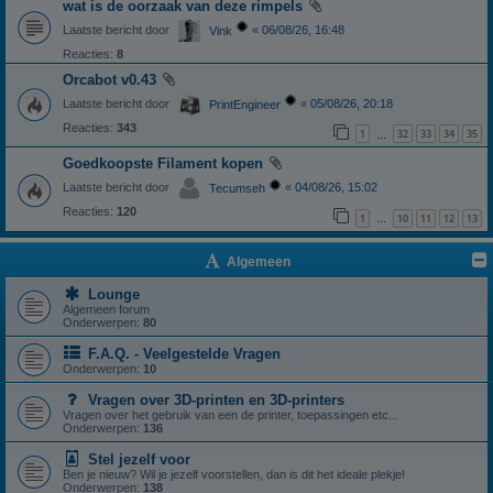
wat is de oorzaak van deze rimpels
Laatste bericht door
«
06/08/26, 16:48
Vink
Reacties:
8
Orcabot v0.43
Laatste bericht door
«
05/08/26, 20:18
PrintEngineer
Reacties:
343
1
32
33
34
35
…
Goedkoopste Filament kopen
Laatste bericht door
«
04/08/26, 15:02
Tecumseh
Reacties:
120
1
10
11
12
13
…
Algemeen
Lounge
Algemeen forum
Onderwerpen:
80
F.A.Q. - Veelgestelde Vragen
Onderwerpen:
10
Vragen over 3D-printen en 3D-printers
Vragen over het gebruik van een de printer, toepassingen etc...
Onderwerpen:
136
Stel jezelf voor
Ben je nieuw? Wil je jezelf voorstellen, dan is dit het ideale plekje!
Onderwerpen:
138