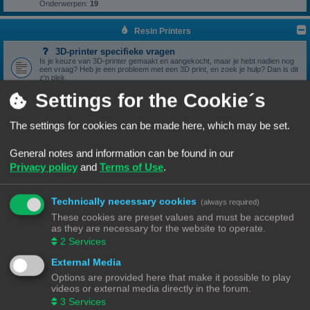
Onderwerpen:
19
Resin Printers
3D-printer specifieke vragen
Is je keuze van 3D-printer gemaakt en aangekocht, maar je hebt nadien nog
een vraag? Heb je een probleem met een 3D print, en zoek je hulp? Dan is dit
z'n plek.
Onderwerpen:
17
Settings for the Cookie´s
3D print resultaten
Heb je een geslaagde print die je wil delen? Mooi, we bekijken het graag hier.
Onderwerpen:
6
The settings for cookies can be made here, which may be set.
Software
General notes and information can be found in our
Heb je een vraag omtrent je slicer software, we zien het graag hier
verschijnen.
Privacy policy
and
Terms of Use
.
Onderwerpen:
5
Handleidingen
Handleidingen voor beginners & gevorderden
Technically necessary cookies
(always required)
These cookies are preset values and must be accepted
Zelfbouwprinters
as they are necessary for the website to operate.
2
Services
Vragen rond de opbouw en het gebruik van een zelfbouw
printer horen hier.
External Media
Wil je zelf een printer bouwen, heb je er eentje gebouwd en zit je met een
vraag. Dan is dit z'n plek.
Options are provided here that make it possible to play
Onderwerpen:
13
videos or external media directly in the forum.
3
Services
Onderdelen