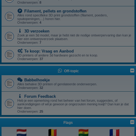
Onderwerpen:
8
Filament, pellets en grondstoffen
Alles rond specifieke 3D print grondstoffen (filament, poeders,
spuitopeningen,...) horen hier.
Onderwerpen:
4
3D verzoeken
Zoek je een 3d model, maar je hebt niet de nodige ontwerpervaring dan kan je
hier een ontwerpverzoek plaatsen.
Onderwerpen:
7
Te koop: Vraag en Aanbod
3D printers of andere 3d hardware gezocht en te koop.
Onderwerpen:
37
Off-topic
Babbelhoekje
Alles behalve 3D printen of gerelateerde onderwerpen.
Onderwerpen:
32
Forum Feedback
Heb je een opmerking rond het beheer van het forum, suggesties, of
aankondigingen of wil je gewoon je ongezouten mening kwijt? Dan kan je dat
hier doen.
Onderwerpen:
25
Flags