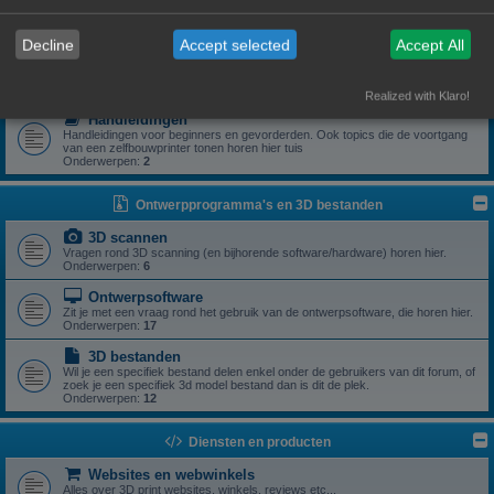
Zoek je een specifiek onderdeel of heb je een vraag rond een specifiek
onderdeel? Dan is dit z'n plek.
Onderwerpen:
5
Decline
Accept selected
Accept All
Drivers
Aanstuursoftware (excl slicers) voor een zelfbouwprinter horen hier.
Onderwerpen:
1
Realized with Klaro!
Handleidingen
Handleidingen voor beginners en gevorderden. Ook topics die de voortgang
van een zelfbouwprinter tonen horen hier tuis
Onderwerpen:
2
Ontwerpprogramma's en 3D bestanden
3D scannen
Vragen rond 3D scanning (en bijhorende software/hardware) horen hier.
Onderwerpen:
6
Ontwerpsoftware
Zit je met een vraag rond het gebruik van de ontwerpsoftware, die horen hier.
Onderwerpen:
17
3D bestanden
Wil je een specifiek bestand delen enkel onder de gebruikers van dit forum, of
zoek je een specifiek 3d model bestand dan is dit de plek.
Onderwerpen:
12
Diensten en producten
Websites en webwinkels
Alles over 3D print websites, winkels, reviews etc...