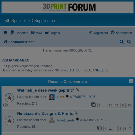
3dprintforum
Het 3D print forum van de Benelux na de sluiting van 3dprintforum.nl
(Opens a new tab)
Sponsor: 3D Supplies.be
Donaties
V&A
Regels
Registreer
Aanmelden
Z
Z
Forumoverzicht
o
o
Het is momenteel 08/08/26, 07:31
e
e
VERJAARDAGEN
k
k
Er zijn geen verjaardagen vandaag.
Users with a birthday within the next 30 days:
B.S.
(33),
BLUE ANGEL
(68)
Recente Onderwerpen
Wat heb je deze week geprint?
Laatste bericht door
«
07/08/26, 19:25
Frits
Reacties:
245
1
22
23
24
25
…
NineLizard's Designs & Prints
Laatste bericht door
«
07/08/26, 01:15
NineLizards
Reacties:
63
1
4
5
6
7
…