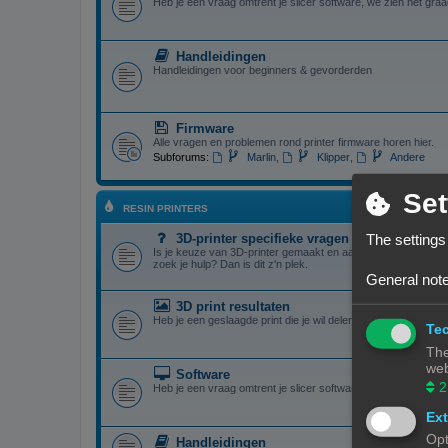
Heb je een vraag omtrent je slicer software, we zien het graa
Handleidingen
Handleidingen voor beginners & gevorderden
Firmware
Alle vragen en problemen rond printer firmware horen hier.
Subforums:
Marlin
,
Klipper
,
Andere
Set
RESIN PRINTERS
The settings
3D-printer specifieke vragen
Is je keuze van 3D-printer gemaakt en aangekocht, maar je 
zoek je hulp? Dan is dit z'n plek.
General note
3D print resultaten
Heb je een geslaagde print die je wil delen? Mooi, we bekijken
Tec
The
web
Software
2
Heb je een vraag omtrent je slicer software, we zien het graa
Ext
Opt
Handleidingen