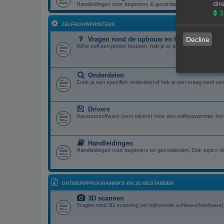
dir
Handleidingen voor beginners & gevorderden
3
ZELFBOUWPRINTERS
Decline
Vragen rond de opbouw en het gebruik van e
Wil je zelf een printer bouwen, heb je er eentje gebouwd en zit
Onderdelen
Zoek je een specifiek onderdeel of heb je een vraag rond een 
Drivers
Aanstuursoftware (excl slicers) voor een zelfbouwprinter hor
Handleidingen
Handleidingen voor beginners en gevorderden. Ook topics die
ONTWERPPROGRAMMA'S EN 3D BESTANDEN
3D scannen
Vragen rond 3D scanning (en bijhorende software/hardware) 