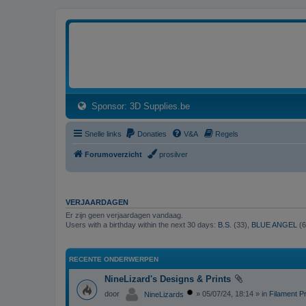
3dprintforum
Het 3D print forum van de Benelux na de sluiting van 3dprintforum.nl
(Opens a new tab)
Sponsor: 3D Supplies.be
Snelle links
Donaties
V&A
Regels
Forumoverzicht
prosilver
VERJAARDAGEN
Er zijn geen verjaardagen vandaag.
Users with a birthday within the next 30 days:
B.S.
(33),
BLUE ANGEL
(6
RECENTE ONDERWERPEN
NineLizard's Designs & Prints
door
» 05/07/24, 18:14 » in
Filament Pr
NineLizards