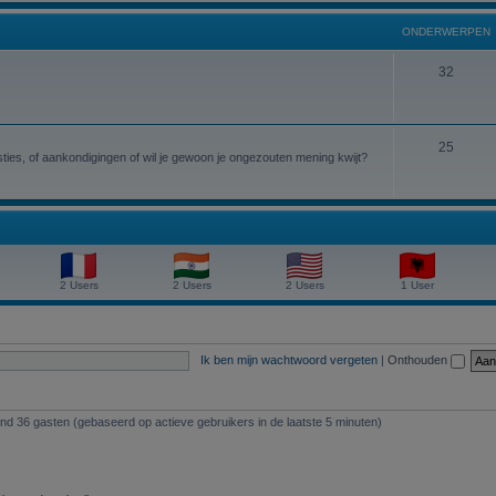
r
d
n
w
p
ONDERWERPEN
e
e
e
r
O
32
r
n
w
n
p
e
d
e
O
25
r
e
ies, of aankondigingen of wil je gewoon je ongezouten mening kwijt?
n
n
p
r
d
e
w
e
n
e
r
r
2 Users
2 Users
2 Users
1 User
w
p
e
e
r
n
Ik ben mijn wachtwoord vergeten
|
Onthouden
p
e
and 36 gasten (gebaseerd op actieve gebruikers in de laatste 5 minuten)
n