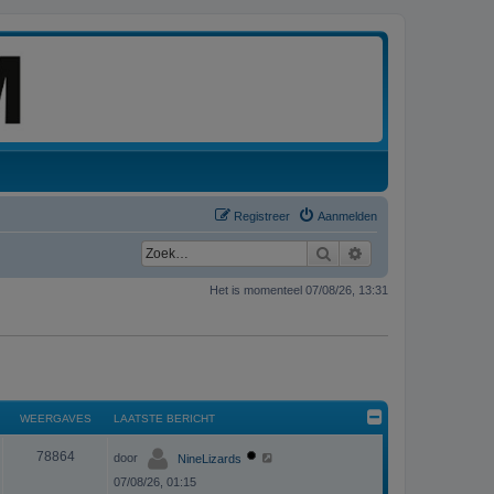
Registreer
Aanmelden
Zoek
Uitgebreid zoeken
Het is momenteel 07/08/26, 13:31
WEERGAVES
LAATSTE BERICHT
L
W
78864
door
NineLizards
a
a
07/08/26, 01:15
e
t