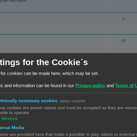
e
g hier verschijnen
n
e
n
r
r
d
w
O
1
p
e
e
n
e
r
r
d
n
w
p
O
19
e
e
e
n
r
r
n
d
w
tings for the Cookie´s
p
ONDERWERPEN
e
e
e
r
 for cookies can be made here, which may be set.
r
O
17
n
hebt nadien nog een vraag? Heb je een probleem met een 3D print, en
w
p
n
s and information can be found in our
Privacy policy
and
Terms of 
e
e
d
O
6
r
n
e
 het graag hier.
hnically necessary cookies
(always required)
n
p
r
se cookies are preset values and must be accepted as they are necess
d
e
site to operate.
w
O
5
Services
e
g hier verschijnen.
n
e
n
r
ernal Media
r
d
ions are provided here that make it possible to play videos or external
w
O
0