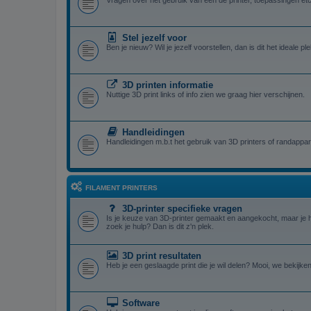
Vragen over het gebruik van een de printer, toepassingen etc
Stel jezelf voor
Ben je nieuw? Wil je jezelf voorstellen, dan is dit het ideale ple
3D printen informatie
Nuttige 3D print links of info zien we graag hier verschijnen.
Handleidingen
Handleidingen m.b.t het gebruik van 3D printers of randappar
FILAMENT PRINTERS
3D-printer specifieke vragen
Is je keuze van 3D-printer gemaakt en aangekocht, maar je 
zoek je hulp? Dan is dit z'n plek.
3D print resultaten
Heb je een geslaagde print die je wil delen? Mooi, we bekijken
Software