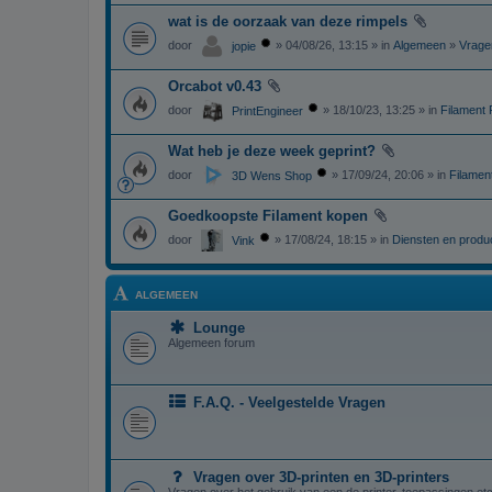
wat is de oorzaak van deze rimpels
door
» 04/08/26, 13:15 » in
Algemeen
»
Vrage
jopie
Orcabot v0.43
door
» 18/10/23, 13:25 » in
Filament 
PrintEngineer
Wat heb je deze week geprint?
door
» 17/09/24, 20:06 » in
Filament
3D Wens Shop
Goedkoopste Filament kopen
door
» 17/08/24, 18:15 » in
Diensten en produ
Vink
ALGEMEEN
Lounge
Algemeen forum
F.A.Q. - Veelgestelde Vragen
Vragen over 3D-printen en 3D-printers