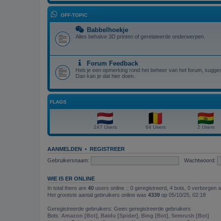
OFF-TOPIC
Babbelhoekje
Alles behalve 3D printen of gerelateerde onderwerpen.
Forum Feedback
Heb je een opmerking rond het beheer van het forum, suggest
Dan kan je dat hier doen.
FLAGS
247 Users
64 Users
2 Users
AANMELDEN
•
REGISTREER
Gebruikersnaam:
Wachtwoord:
WIE IS ER ONLINE
In total there are
40
users online :: 0 geregistreerd, 4 bots, 0 verborgen 
Het grootste aantal gebruikers online was
4339
op 05/10/25, 02:18
Geregistreerde gebruikers: Geen geregistreerde gebruikers
Bots:
Amazon [Bot]
,
Baidu [Spider]
,
Bing [Bot]
,
Semrush [Bot]