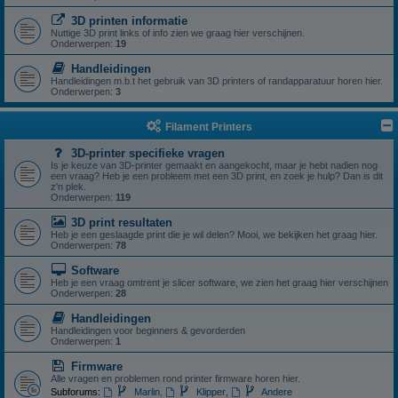
3D printen informatie
Nuttige 3D print links of info zien we graag hier verschijnen.
Onderwerpen:
19
Handleidingen
Handleidingen m.b.t het gebruik van 3D printers of randapparatuur horen hier.
Onderwerpen:
3
Filament Printers
3D-printer specifieke vragen
Is je keuze van 3D-printer gemaakt en aangekocht, maar je hebt nadien nog
een vraag? Heb je een probleem met een 3D print, en zoek je hulp? Dan is dit
z'n plek.
Onderwerpen:
119
3D print resultaten
Heb je een geslaagde print die je wil delen? Mooi, we bekijken het graag hier.
Onderwerpen:
78
Software
Heb je een vraag omtrent je slicer software, we zien het graag hier verschijnen
Onderwerpen:
28
Handleidingen
Handleidingen voor beginners & gevorderden
Onderwerpen:
1
Firmware
Alle vragen en problemen rond printer firmware horen hier.
Subforums:
Marlin
,
Klipper
,
Andere