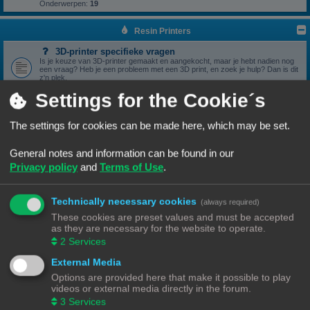
Onderwerpen:
19
Resin Printers
3D-printer specifieke vragen
Is je keuze van 3D-printer gemaakt en aangekocht, maar je hebt nadien nog
een vraag? Heb je een probleem met een 3D print, en zoek je hulp? Dan is dit
z'n plek.
Onderwerpen:
17
Settings for the Cookie´s
3D print resultaten
Heb je een geslaagde print die je wil delen? Mooi, we bekijken het graag hier.
Onderwerpen:
6
The settings for cookies can be made here, which may be set.
Software
General notes and information can be found in our
Heb je een vraag omtrent je slicer software, we zien het graag hier
verschijnen.
Privacy policy
and
Terms of Use
.
Onderwerpen:
5
Handleidingen
Handleidingen voor beginners & gevorderden
Technically necessary cookies
(always required)
These cookies are preset values and must be accepted
Zelfbouwprinters
as they are necessary for the website to operate.
2
Services
Vragen rond de opbouw en het gebruik van een zelfbouw
printer horen hier.
External Media
Wil je zelf een printer bouwen, heb je er eentje gebouwd en zit je met een
vraag. Dan is dit z'n plek.
Options are provided here that make it possible to play
Onderwerpen:
13
videos or external media directly in the forum.
3
Services
Onderdelen