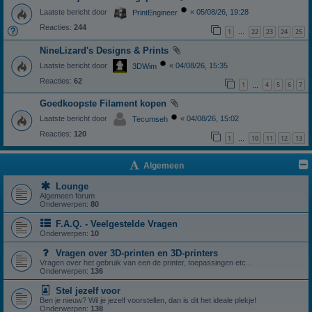
Laatste bericht door
«
05/08/26, 19:28
PrintEngineer
Reacties:
244
1
22
23
24
25
…
NineLizard's Designs & Prints
Laatste bericht door
«
04/08/26, 15:35
3DWim
Reacties:
62
1
4
5
6
7
…
Goedkoopste Filament kopen
Laatste bericht door
«
04/08/26, 15:02
Tecumseh
Reacties:
120
1
10
11
12
13
…
Algemeen
Lounge
Algemeen forum
Onderwerpen:
80
F.A.Q. - Veelgestelde Vragen
Onderwerpen:
10
Vragen over 3D-printen en 3D-printers
Vragen over het gebruik van een de printer, toepassingen etc...
Onderwerpen:
136
Stel jezelf voor
Ben je nieuw? Wil je jezelf voorstellen, dan is dit het ideale plekje!
Onderwerpen:
138