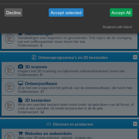
Zoek je een specifiek onderdeel of heb je een vraag rond een specifiek
onderdeel? Dan is dit z'n plek.
Onderwerpen:
5
Decline
Accept selected
Accept All
Drivers
Aanstuursoftware (excl slicers) voor een zelfbouwprinter horen hier.
Onderwerpen:
1
Realized with Klaro!
Handleidingen
Handleidingen voor beginners en gevorderden. Ook topics die de voortgang
van een zelfbouwprinter tonen horen hier tuis
Onderwerpen:
2
Ontwerpprogramma's en 3D bestanden
3D scannen
Vragen rond 3D scanning (en bijhorende software/hardware) horen hier.
Onderwerpen:
6
Ontwerpsoftware
Zit je met een vraag rond het gebruik van de ontwerpsoftware, die horen hier.
Onderwerpen:
17
3D bestanden
Wil je een specifiek bestand delen enkel onder de gebruikers van dit forum, of
zoek je een specifiek 3d model bestand dan is dit de plek.
Onderwerpen:
12
Diensten en producten
Websites en webwinkels
Alles over 3D print websites, winkels, reviews etc...