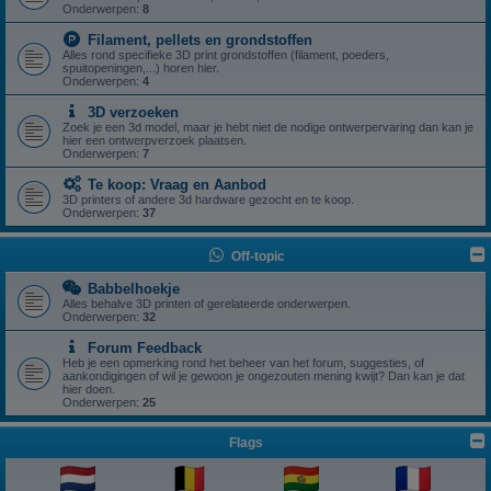
Onderwerpen:
8
Filament, pellets en grondstoffen
Alles rond specifieke 3D print grondstoffen (filament, poeders,
spuitopeningen,...) horen hier.
Onderwerpen:
4
3D verzoeken
Zoek je een 3d model, maar je hebt niet de nodige ontwerpervaring dan kan je
hier een ontwerpverzoek plaatsen.
Onderwerpen:
7
Te koop: Vraag en Aanbod
3D printers of andere 3d hardware gezocht en te koop.
Onderwerpen:
37
Off-topic
Babbelhoekje
Alles behalve 3D printen of gerelateerde onderwerpen.
Onderwerpen:
32
Forum Feedback
Heb je een opmerking rond het beheer van het forum, suggesties, of
aankondigingen of wil je gewoon je ongezouten mening kwijt? Dan kan je dat
hier doen.
Onderwerpen:
25
Flags