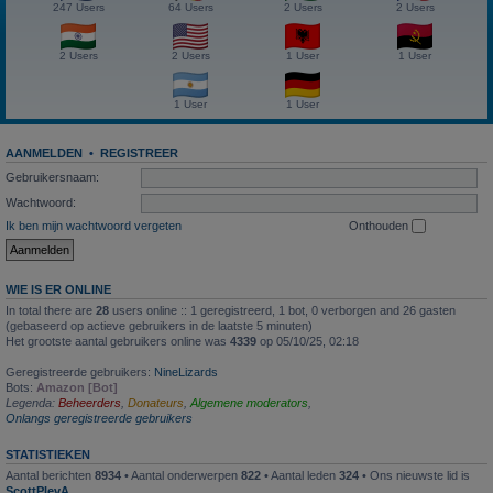
247 Users
64 Users
2 Users
2 Users
2 Users
2 Users
1 User
1 User
1 User
1 User
AANMELDEN
•
REGISTREER
Gebruikersnaam:
Wachtwoord:
Ik ben mijn wachtwoord vergeten
Onthouden
WIE IS ER ONLINE
In total there are
28
users online :: 1 geregistreerd, 1 bot, 0 verborgen and 26 gasten
(gebaseerd op actieve gebruikers in de laatste 5 minuten)
Het grootste aantal gebruikers online was
4339
op 05/10/25, 02:18
Geregistreerde gebruikers:
NineLizards
Bots:
Amazon [Bot]
Legenda:
Beheerders
,
Donateurs
,
Algemene moderators
,
Onlangs geregistreerde gebruikers
STATISTIEKEN
Aantal berichten
8934
• Aantal onderwerpen
822
• Aantal leden
324
• Ons nieuwste lid is
ScottPlevA