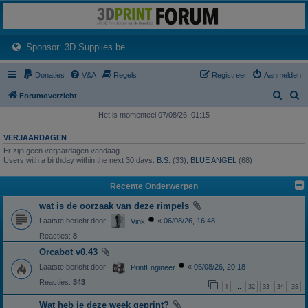
3dprintforum
Het 3D print forum van de Benelux na de sluiting van 3dprintforum.nl
(Opens a new tab)
Sponsor: 3D Supplies.be
Donaties
V&A
Regels
Registreer
Aanmelden
Z
Z
Forumoverzicht
o
o
Het is momenteel 07/08/26, 01:15
e
e
VERJAARDAGEN
k
k
Er zijn geen verjaardagen vandaag.
Users with a birthday within the next 30 days:
B.S.
(33),
BLUE ANGEL
(68)
Recente Onderwerpen
wat is de oorzaak van deze rimpels
Laatste bericht door
«
06/08/26, 16:48
Vink
Reacties:
8
Orcabot v0.43
Laatste bericht door
«
05/08/26, 20:18
PrintEngineer
Reacties:
343
1
32
33
34
35
…
Wat heb je deze week geprint?